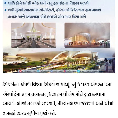
સિડકોના એમડી વિજય સિંઘલે જણાવ્યું હતું કે 1160 એકરના આ
ઍરપોર્ટના પ્રથમ તબક્કાનું ઉદ્ઘાટન પીએમ મોદી દ્વારા કરવામાં
આવશે. બીજો તબક્કો 2029માં, ત્રીજો તબક્કો 2032માં અને ચોથો
તબક્કો 2036 સુધીમાં પૂર્ણ થશે.