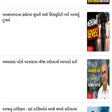
આનંદનગરના ફ્લેટમાં યુવતી સાથે સિક્યુરિટી ગાર્ડે આચર્યું
દુષ્કર્મ
અંબાલાલ પટેલે વરસાદના ત્રીજા રાઉન્ડની આગાહી કરી
આજનું રાશિફળ : કઈ રાશિઓને આજે મળશે કરિયરમાં