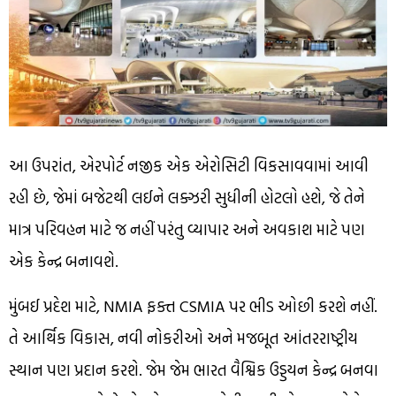
આ ઉપરાંત, એરપોર્ટ નજીક એક એરોસિટી વિકસાવવામાં આવી
રહી છે, જેમાં બજેટથી લઈને લક્ઝરી સુધીની હોટલો હશે, જે તેને
માત્ર પરિવહન માટે જ નહીં પરંતુ વ્યાપાર અને અવકાશ માટે પણ
એક કેન્દ્ર બનાવશે.
મુંબઈ પ્રદેશ માટે, NMIA ફક્ત CSMIA પર ભીડ ઓછી કરશે નહીં.
તે આર્થિક વિકાસ, નવી નોકરીઓ અને મજબૂત આંતરરાષ્ટ્રીય
સ્થાન પણ પ્રદાન કરશે. જેમ જેમ ભારત વૈશ્વિક ઉડ્ડયન કેન્દ્ર બનવા