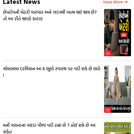
Latest News
View More
લેપટોપની બેટરી વારંવાર અને ઝડપથી ખતમ થઈ જાય છે?
તો આ રીતે જાણો કારણ
ચોમાસામાં દરમિયાન આ 6 ભૂલો સ્વાસ્થ પર પડી શકે છે ભારે
!
મની પ્લાન્ટના પાંદડાં પીળાં પડી રહ્યાં છે ? હોઈ શકે છે આ
સંકેત