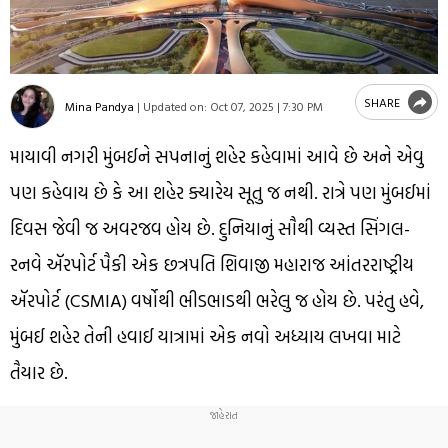
SHARE
Mina Pandya
|
Updated on:
Oct 07, 2025 | 7:30 PM
માયાવી નગરી મુંબઈને સપનાનું શહેર કહેવામાં આવે છે અને એવુ
પણ કહેવાય છે કે આ શહેર ક્યારેય સૂતુ જ નથી. રાત્રે પણ મુંબઈમાં
દિવસ જેવી જ અવરજવ હોય છે. દુનિયાનું સૌથી વ્યસ્ત સિંગલ-
રનવે ઍરપોર્ટ પૈકી એક છત્રપતિ શિવાજી મહારાજ આંતરરાષ્ટ્રીય
ઍરપોર્ટ (CSMIA) વર્ષોથી ભીડભાડથી ભરેલુ જ હોય છે. પરંતુ હવે,
મુંબઈ શહેર તેની હવાઈ યાત્રામાં એક નવો અધ્યાય લખવા માટે
તૈયાર છે.