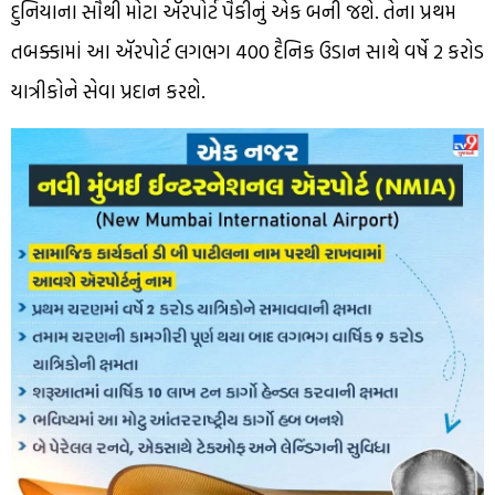
દુનિયાના સૌથી મોટા ઍરપોર્ટ પૈકીનું એક બની જશે. તેના પ્રથમ
તબક્કામાં આ ઍરપોર્ટ લગભગ 400 દૈનિક ઉડાન સાથે વર્ષે 2 કરોડ
યાત્રીકોને સેવા પ્રદાન કરશે.