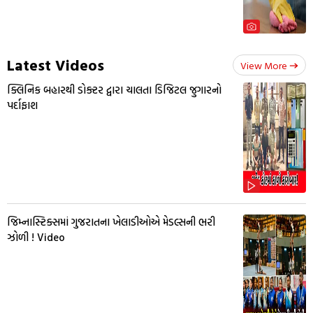
Latest Videos
View More
ક્લિનિક બહારથી ડોક્ટર દ્વારા ચાલતા ડિજિટલ જુગારનો
પર્દાફાશ
જિમ્નાસ્ટિક્સમાં ગુજરાતના ખેલાડીઓએ મેડલ્સની ભરી
ઝોળી ! Video