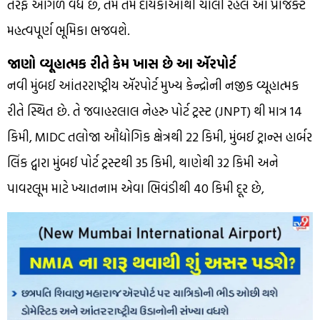
તરફ આગળ વધે છે, તેમ તેમ દાયકાઓથી ચાલી રહેલ આ પ્રોજેક્ટ
મહત્વપૂર્ણ ભૂમિકા ભજવશે.
જાણો વ્યૂહાત્મક રીતે કેમ ખાસ છે આ ઍરપોર્ટ
નવી મુંબઈ આંતરરાષ્ટ્રીય ઍરપોર્ટ મુખ્ય કેન્દ્રોની નજીક વ્યૂહાત્મક
રીતે સ્થિત છે. તે જવાહરલાલ નેહરુ પોર્ટ ટ્રસ્ટ (JNPT) થી માત્ર 14
કિમી, MIDC તલોજા ઔદ્યોગિક ક્ષેત્રથી 22 કિમી, મુંબઈ ટ્રાન્સ હાર્બર
લિંક દ્વારા મુંબઈ પોર્ટ ટ્રસ્ટથી 35 કિમી, થાણેથી 32 કિમી અને
પાવરલૂમ માટે ખ્યાતનામ એવા ભિવંડીથી 40 કિમી દૂર છે,