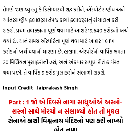
તેમણે જણાવ્યું હતું કે ડિસેમ્બરથી શરૂ કરીને, ઍરપોર્ટ રાષ્ટ્રીય અને
આંતરરાષ્ટ્રીય ફ્લાઇટ્સ તેમજ કાર્ગો ફ્લાઇટ્સનું સંચાલન કરી
શકશે. પ્રથમ તબક્કાના પૂર્ણ થવા માટે આશરે ₹19,640 કરોડનો ખર્ચ
થયો છે, અને સમગ્ર ઍરપોર્ટના પૂર્ણ થવા માટે આશરે ₹1 લાખ
કરોડનો ખર્ચ થવાની ધારણા છે. હાલમાં, એરપોર્ટની વાર્ષિક ક્ષમતા
20 મિલિયન મુસાફરોની હશે, અને એકવાર સંપૂર્ણ રીતે કાર્યરત
થયા પછી, તે વાર્ષિક 9 કરોડ મુસાફરોને સંભાળી શકશે.
Input Credit- Jaiprakash Singh
Part : 1 જો એ દિવસે નાગા સાધુઓએ અસ્ત્રો-
શસ્ત્રો સાથે મોરચો ન સંભાળ્યો હોત તો મુઘલ
સેનાએ કાશી વિશ્વનાથ મંદિરનો પણ કરી નાખ્યો
હોત નાશ