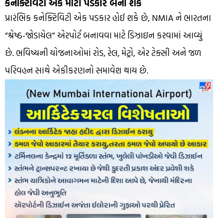
કનેક્ટિવિટી એક મોટો પડકાર બની શકે
પ્રારંભિક કનેક્ટિવિટી એક પડકાર હોઈ શકે છે, NMIA ને ભારતના
“શ્રેષ્ઠ-જોડાયેલ” એરપોર્ટ બનાવવા માટે ડિઝાઇન કરવામાં આવ્યું
છે. ભવિષ્યની યોજનાઓમાં રોડ, રેલ, મેટ્રો, એર ટેક્સી અને જળ
પરિવહન સાથે એકીકરણનો સમાવેશ થાય છે.