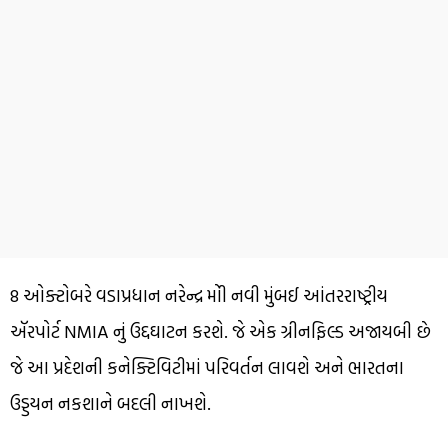
8 ઓક્ટોબરે વડાપ્રધાન નરેન્દ્ર મોી નવી મુંબઈ આંતરરાષ્ટ્રીય
ઍરપોર્ટ NMIA નું ઉદ્દઘાટન કરશે. જે એક ગ્રીનફિલ્ડ અજાયબી છે
જે આ પ્રદેશની કનેક્ટિવિટીમાં પરિવર્તન લાવશે અને ભારતના
ઉડ્ડયન નકશાને બદલી નાખશે.