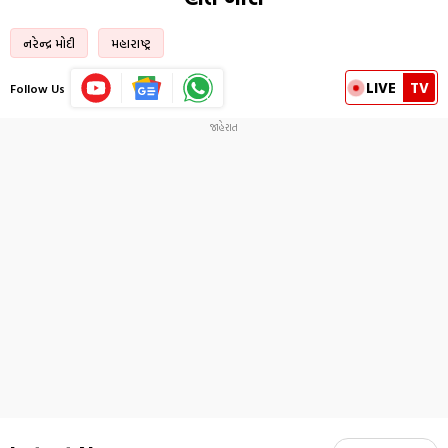
નરેન્દ્ર મોદી
મહારાષ્ટ્ર
LIVE
TV
Follow Us