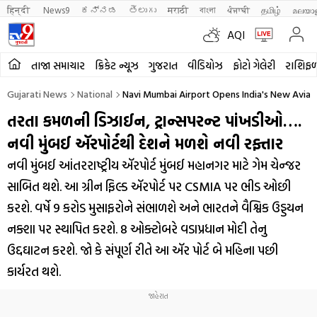
हिन्दी 
News9
ಕನ್ನಡ
తెలుగు
मराठी
বাংলা
ਪੰਜਾਬੀ
தமிழ்
മലയാ
AQI
તાજા સમાચાર
ક્રિકેટ ન્યૂઝ
ગુજરાત
વીડિયોઝ
ફોટો ગેલેરી
રાશિફ
Gujarati News
National
Navi Mumbai Airport Opens India's New Avi
તરતા કમળની ડિઝાઈન, ટ્રાન્સપરન્ટ પાંખડીઓ….
નવી મુંબઈ ઍરપોર્ટથી દેશને મળશે નવી રફ્તાર
નવી મુંબઈ આંતરરાષ્ટ્રીય ઍરપોર્ટ મુંબઈ મહાનગર માટે ગેમ ચેન્જર
સાબિત થશે. આ ગ્રીન ફિલ્ડ ઍરપોર્ટ પર CSMIA પર ભીડ ઓછી
કરશે. વર્ષે 9 કરોડ મુસાફરોને સંભાળશે અને ભારતને વૈશ્વિક ઉડ્ડયન
નક્શા પર સ્થાપિત કરશે. 8 ઓક્ટોબરે વડાપ્રધાન મોદી તેનુ
ઉદ્દઘાટન કરશે. જો કે સંપૂર્ણ રીતે આ ઍર પોર્ટ બે મહિના પછી
કાર્યરત થશે.