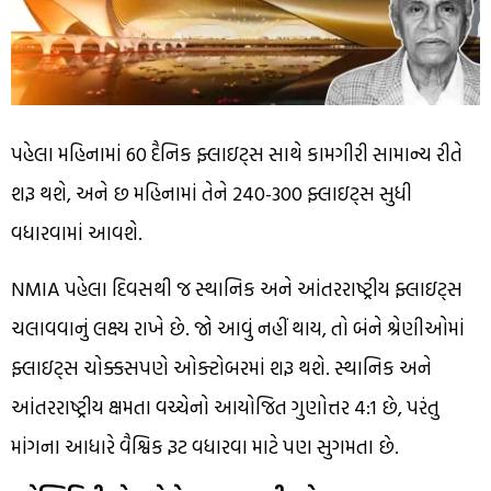
પહેલા મહિનામાં 60 દૈનિક ફ્લાઇટ્સ સાથે કામગીરી સામાન્ય રીતે
શરૂ થશે, અને છ મહિનામાં તેને 240-300 ફ્લાઇટ્સ સુધી
વધારવામાં આવશે.
NMIA પહેલા દિવસથી જ સ્થાનિક અને આંતરરાષ્ટ્રીય ફ્લાઇટ્સ
ચલાવવાનું લક્ષ્ય રાખે છે. જો આવું નહીં થાય, તો બંને શ્રેણીઓમાં
ફ્લાઇટ્સ ચોક્કસપણે ઓક્ટોબરમાં શરૂ થશે. સ્થાનિક અને
આંતરરાષ્ટ્રીય ક્ષમતા વચ્ચેનો આયોજિત ગુણોત્તર 4:1 છે, પરંતુ
માંગના આધારે વૈશ્વિક રૂટ વધારવા માટે પણ સુગમતા છે.