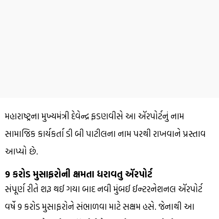
મહારાષ્ટ્રના મુખ્યમંત્રી દેવેન્દ્ર ફડણવીસે આ ઍરપોર્ટનું નામ
સામાજિક કાર્યકર્તા ડી બી પાટીલના નામ પરથી રાખવાને પ્રસ્તાવ
આપ્યો છે.
9 કરોડ મુસાફરોની ક્ષમતા ધરાવતુ ઍરપોર્ટ
સંપૂર્ણ રીતે શરૂ થઈ ગયા બાદ નવી મુંબઈ ઈન્ટરનેશનલ ઍરપોર્ટ
વર્ષે 9 કરોડ મુસાફરોને સંભાળવા માટે સક્ષમ હસે. જેનાથી આ