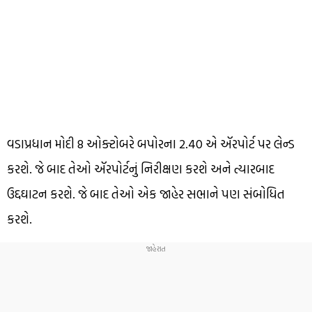
વડાપ્રધાન મોદી 8 ઓક્ટોબરે બપોરના 2.40 એ ઍરપોર્ટ પર લેન્ડ
કરશે. જે બાદ તેઓ ઍરપોર્ટનું નિરીક્ષણ કરશે અને ત્યારબાદ
ઉદ્દઘાટન કરશે. જે બાદ તેઓ એક જાહેર સભાને પણ સંબોધિત
કરશે.