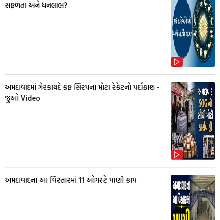
સફળતા અને ધનલાભ?
અમદાવાદમાં ગેરકાયદે કફ સિરપના મોટા રેકેટનો પર્દાફાશ -
જુઓ Video
અમદાવાદના આ વિસ્તારમાં 11 ઓગસ્ટે પાણી કાપ