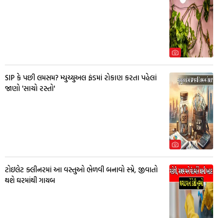
SIP કે પછી લમસમ? મ્યુચ્યુઅલ ફંડમાં રોકાણ કરતા પહેલાં
જાણો 'સાચો રસ્તો'
ટોઇલેટ ક્લીનરમાં આ વસ્તુઓ ભેળવી બનાવો સ્પ્રે, જીવાતો
થશે ઘરમાંથી ગાયબ