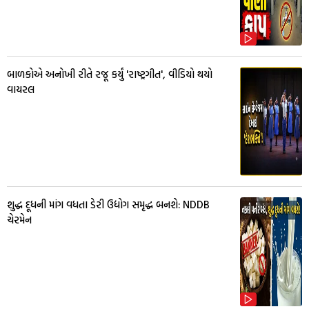
બાળકોએ અનોખી રીતે રજૂ કર્યું 'રાષ્ટ્રગીત', વીડિયો થયો
વાયરલ
શુદ્ધ દૂધની માંગ વધતા ડેરી ઉદ્યોગ સમૃદ્ધ બનશે: NDDB
ચેરમેન