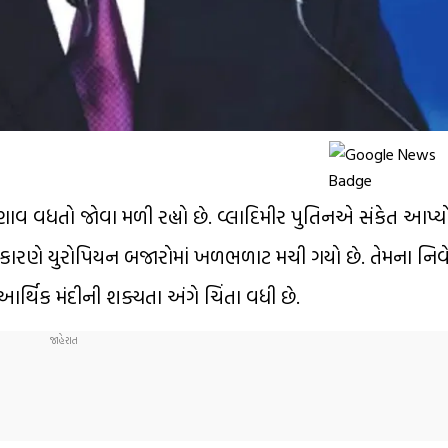
ં તણાવ વધતો જોવા મળી રહ્યો છે.
વ્લાદિમીર પુતિન
એ સંકેત આપ્યો
ા કારણે યુરોપિયન બજારોમાં ખળભળાટ મચી ગયો છે. તેમના નિ
આર્થિક મંદીની શક્યતા અંગે ચિંતા વધી છે.