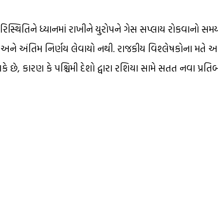
ની પરિસ્થિતિને ધ્યાનમાં રાખીને યુરોપને ગેસ સપ્લાય રોકવાનો 
્રાય છે અને અંતિમ નિર્ણય લેવાયો નથી. રાજકીય વિશ્લેષકોના મતે
ે, કારણ કે પશ્ચિમી દેશો દ્વારા રશિયા સામે સતત નવા પ્રતિબં