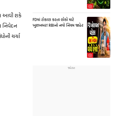
સમય આવી શકે
FDમાં રોકાણ કરતા લોકો માટે
 આ નિવેદન
ખુશખબર! RBIનો નવો નિયમ જાહેર
ધોની ચર્ચા