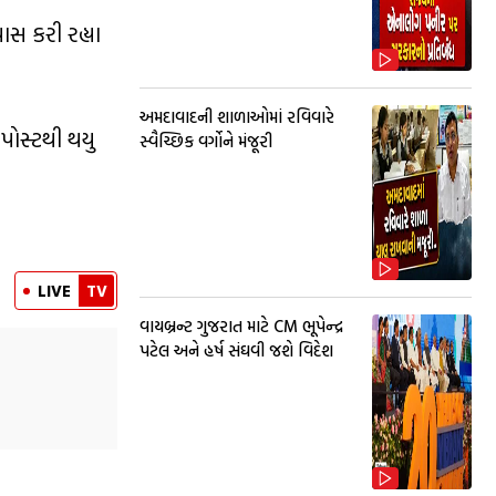
ાસ કરી રહ્યા
અમદાવાદની શાળાઓમાં રવિવારે
પોસ્ટથી થયુ
સ્વૈચ્છિક વર્ગોને મંજૂરી
LIVE
TV
વાયબ્રન્ટ ગુજરાત માટે CM ભૂપેન્દ્ર
પટેલ અને હર્ષ સંઘવી જશે વિદેશ