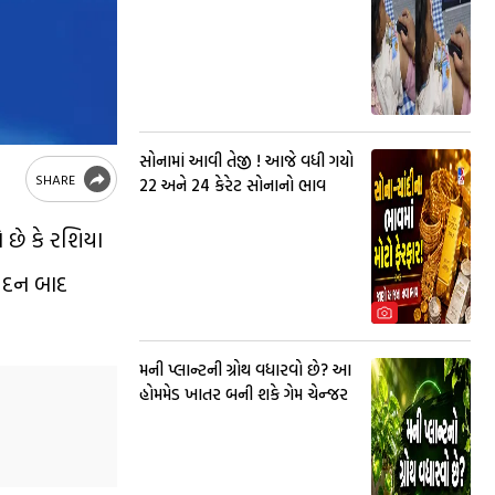
સોનામાં આવી તેજી ! આજે વધી ગયો
SHARE
22 અને 24 કેરેટ સોનાનો ભાવ
 છે કે રશિયા
વેદન બાદ
મની પ્લાન્ટની ગ્રોથ વધારવો છે? આ
હોમમેડ ખાતર બની શકે ગેમ ચેન્જર