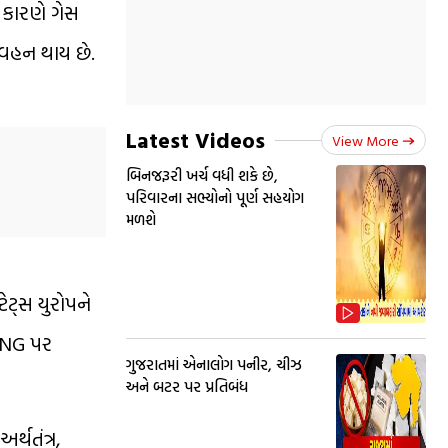
 કારણે ગેસ
િવહન થાય છે.
Latest Videos
View More
બિનજરૂરી ખર્ચ વધી શકે છે,
પરિવારના સભ્યોનો પૂર્ણ સહયોગ
મળશે
ટેટ્સ
યુરોપને
 LNG પર
ગુજરાતમાં એનાલોગ પનીર, ચીઝ
અને બટર પર પ્રતિબંધ
્થતંત્ર,