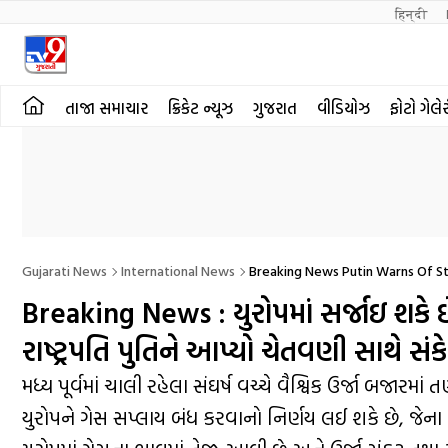
हिन्दी 
તાજા સમાચાર
ક્રિકેટ ન્યૂઝ
ગુજરાત
વીડિયોઝ
ફોટો ગેલે
Gujarati News
International News
Breaking News Putin Warns Of St
Breaking News : યુરોપમાં સર્જાઇ શકે 
રાષ્ટ્રપતિ પુતિને આપ્યો ચેતવણી સાથે સંક
મધ્ય પૂર્વમાં ચાલી રહેલા સંઘર્ષ વચ્ચે વૈશ્વિક ઉર્જા બજાર
યુરોપને ગેસ સપ્લાય બંધ કરવાનો નિર્ણય લઈ શકે છે, જેન