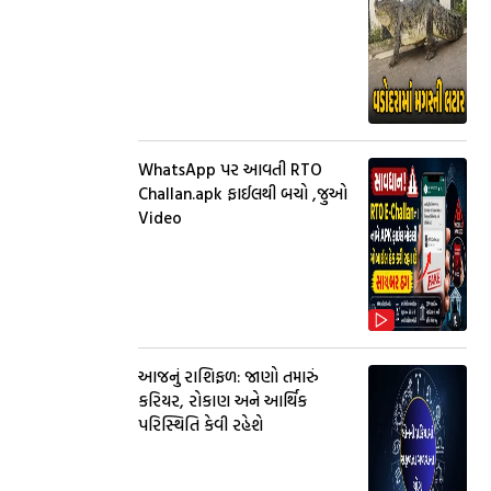
WhatsApp પર આવતી RTO
Challan.apk ફાઈલથી બચો ,જુઓ
Video
આજનું રાશિફળ: જાણો તમારું
કરિયર, રોકાણ અને આર્થિક
પરિસ્થિતિ કેવી રહેશે