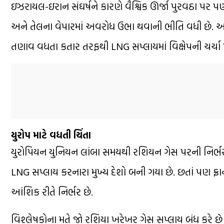
ઇઝરાયલ-ઇરાન સંઘર્ષ
ને કારણે વૈશ્વિક ઊર્જા પુરવઠા પર
અને તેલના વેપારમાં અવરોધ ઉભા થવાની ભીતિ વધી છે. આ
તણાવ વધતા
કતાર
તરફથી LNG સપ્લાયમાં વિક્ષેપની ચર્ચા 
યુરોપ માટે વધતી ચિંતા
યુરોપિયન યુનિયન
લાંબા સમયથી રશિયન ગેસ પરની નિર્ભરતા 
LNG સપ્લાય કરનારા મુખ્ય દેશો બની ગયા છે. છતાં પણ ફ્
આંશિક રીતે નિર્ભર છે.
વિશ્લેષકોના મતે જો રશિયા ખરેખર ગેસ સપ્લાય બંધ કરે છે ત