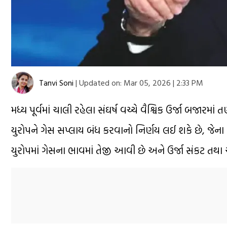
Tanvi Soni
|
Updated on:
Mar 05, 2026 | 2:33 PM
મધ્ય પૂર્વમાં ચાલી રહેલા સંઘર્ષ વચ્ચે વૈશ્વિક ઉર્જા બજારમા
યુરોપને ગેસ સપ્લાય બંધ કરવાનો નિર્ણય લઈ શકે છે, જેન
યુરોપમાં ગેસના ભાવમાં તેજી આવી છે અને ઉર્જા સંકટ તથા 