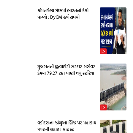
કોમનવેલ્થ ગેમ્સમાં ભારતનો ડંકો
વાગ્યો : DyCM હર્ષ સંઘવી
ગુજરાતની જીવાદોરી સરદાર સરોવર
ડેમમાં 79.27 ટકા પાણી થયું સ્ટોરેજ
વડોદરાના જાંબુઆ બ્રિજ પર મહાકાય
મગરની લટાર ! Video