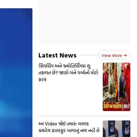
Latest News
View More
શિવલિંગ અને જ્યોતિર્લિંગમાં શું
તફાવત છે? જાણો બંને વચ્ચેનો મોટો
ફરક
આ Video જોઈ તમારું બાળક
ક્યારેય ફાસ્ટફુડ ખાવાનું નામ નહી લે