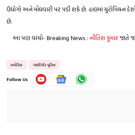
ઉદ્યોગો અને મોંઘવારી પર પડી શકે છે. હાલમાં યુરોપિયન દે
છે.
આ પણ વાંચો- Breaking News :
નીતિશ કુમાર
જાતે જ
અમેરિકા
વ્લાદિમીર પુતિન
Follow Us