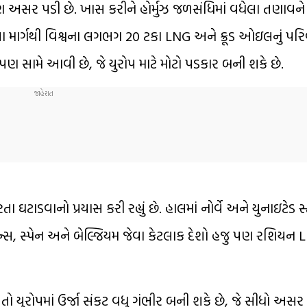
 પણ અસર પડી છે. ખાસ કરીને
હોર્મુઝ જળસંધિ
માં વધેલા તણાવને
 માર્ગથી વિશ્વના લગભગ 20 ટકા LNG અને ક્રૂડ ઓઇલનું પર
પણ સામે આવી છે, જે યુરોપ માટે મોટો પડકાર બની શકે છે.
ઘટાડવાનો પ્રયાસ કરી રહ્યું છે. હાલમાં
નોર્વે
અને
યુનાઇટેડ સ્
રાન્સ, સ્પેન અને બેલ્જિયમ જેવા કેટલાક દેશો હજુ પણ રશિયન
ો યુરોપમાં ઉર્જા સંકટ વધુ ગંભીર બની શકે છે, જે સીધો અસર અર