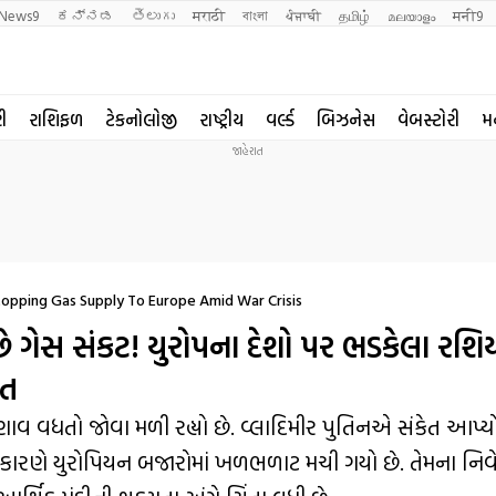
News9
ಕನ್ನಡ
తెలుగు
मराठी
বাংলা
ਪੰਜਾਬੀ
தமிழ்
മലയാളം
मनी9
રી
રાશિફળ
ટેકનોલોજી
રાષ્ટ્રીય
વર્લ્ડ
બિઝનેસ
વેબસ્ટોરી
મ
opping Gas Supply To Europe Amid War Crisis
છે ગેસ સંકટ! યુરોપના દેશો પર ભડકેલા રશિ
ેત
માં તણાવ વધતો જોવા મળી રહ્યો છે. વ્લાદિમીર પુતિનએ સંકેત આપ્ય
ા કારણે યુરોપિયન બજારોમાં ખળભળાટ મચી ગયો છે. તેમના નિ