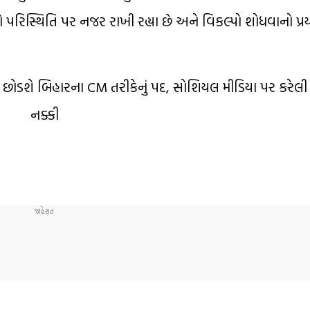
શો પરિસ્થિતિ પર નજર રાખી રહ્યા છે અને વિકલ્પો શોધવાનો પ્રય
 છોડશે બિહારના CM તરીકેનું પદ, સોશિયલ મીડિયા પર કરેલી 
નક્કી