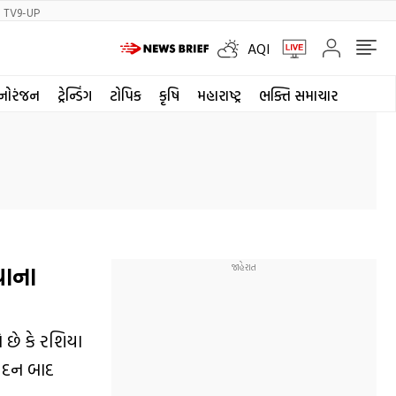
TV9-UP
AQI
નોરંજન
ટ્રેન્ડિંગ
ટોપિક
કૃષિ
મહારાષ્ટ્ર
ભક્તિ સમાચાર
યાના
ો છે કે રશિયા
વેદન બાદ