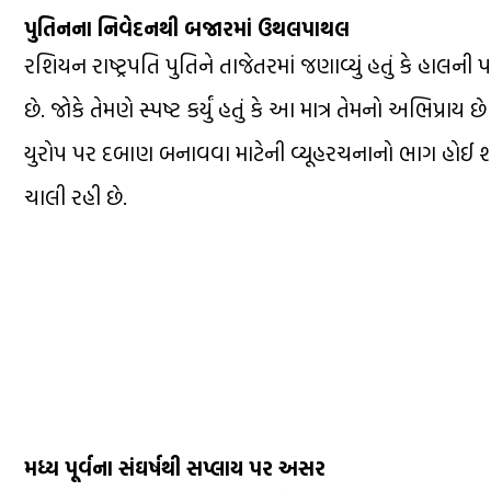
પુતિનના નિવેદનથી બજારમાં ઉથલપાથલ
રશિયન રાષ્ટ્રપતિ પુતિને તાજેતરમાં જણાવ્યું હતું કે હાલ
છે. જોકે તેમણે સ્પષ્ટ કર્યું હતું કે આ માત્ર તેમનો અભિપ
યુરોપ પર દબાણ બનાવવા માટેની વ્યૂહરચનાનો ભાગ હોઈ શકે છ
ચાલી રહી છે.
મધ્ય પૂર્વના સંઘર્ષથી સપ્લાય પર અસર