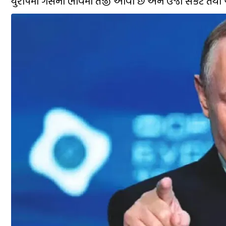
યુરોપમાં ગેસના ભાવમાં તેજી આવી છે અને ઉર્જા સંકટ તથા 