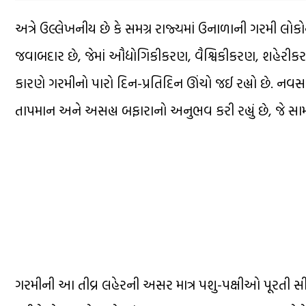
અત્રે ઉલ્લેખનીય છે કે સમગ્ર રાજ્યમાં ઉનાળાની ગરમી લ
જવાબદાર છે, જેમાં ઔદ્યોગિકીકરણ, વૈશ્વિકીકરણ, શહેર
કારણે ગરમીનો પારો દિન-પ્રતિદિન ઊંચો જઈ રહ્યો છે. નવસ
તાપમાન અને અસહ્ય બફારાનો અનુભવ કરી રહ્યું છે, જે સામ
ગરમીની આ તીવ્ર લહેરની અસર માત્ર પશુ-પક્ષીઓ પૂરતી સ