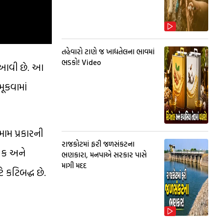
તહેવારો ટાણે જ ખાદ્યતેલના ભાવમાં
ભડકો! Video
ં આવી છે. આ
ૂકવામાં
મામ પ્રકારની
રાજકોટમાં ફરી જળસંકટના
લિક અને
ભણકારા, મનપાએ સરકાર પાસે
માગી મદદ
 કટિબદ્ધ છે.