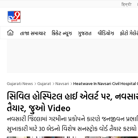
हिन्दी 
તાજા સમાચાર
ક્રિકેટ ન્યૂઝ
ગુજરાત
વીડિયોઝ
ફોટો ગેલે
Gujarati News
Gujarat
Navsari
Heatwave In Navsari Civil Hospital 
સિવિલ હોસ્પિટલ હાઈ એલર્ટ પર, નવસારીમ
તૈયાર, જુઓ Video
નવસારી જિલ્લામાં ગરમીના પ્રકોપને કારણે જનજીવન પ્રભા
સુખાકારી માટે 30 બેડનો વિશેષ સનસ્ટ્રોક વોર્ડ તૈયાર કરાયો 