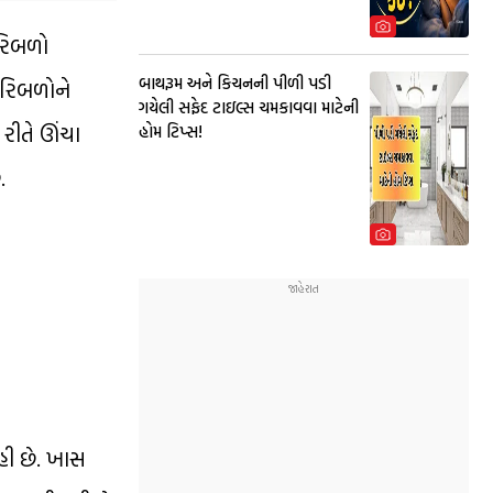
પરિબળો
બાથરૂમ અને કિચનની પીળી પડી
પરિબળોને
ગયેલી સફેદ ટાઇલ્સ ચમકાવવા માટેની
રીતે ઊંચા
હોમ ટિપ્સ!
.
હી છે. ખાસ