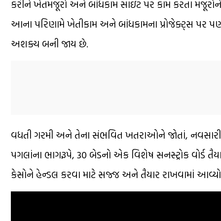
કરીને ખેતમજૂરો અને બાંધકામ સાઇટ પર કામ કરતા મજૂરો
આના પરિણામે ખેતીકામ અને બાંધકામના પ્રોજેક્ટ્સ પર પ
અશક્ય બની જાય છે.
વધતી ગરમી અને તેના સંભવિત ખતરાઓને જોતાં, નવસારી સિ
પગલાંના ભાગરૂપે, 30 બેડનો એક વિશેષ સનસ્ટ્રોક વોર્ડ ત
કેસોને હેન્ડલ કરવા માટે સજ્જ અને તૈયાર રાખવામાં આવ્યો