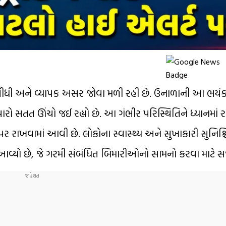
 સીધી અને વ્યાપક અસર જોવા મળી રહી છે. ઉનાળાની આ ભય
પારો સતત ઊંચો જઈ રહ્યો છે. આ ગંભીર પરિસ્થિતિને ધ્યાનમાં
 પર રાખવામાં આવી છે. લોકોના સ્વાસ્થ્ય અને સુખાકારી સુનિશ્ચ
આવ્યો છે, જે ગરમી સંબંધિત બિમારીઓનો સામનો કરવા માટે સ