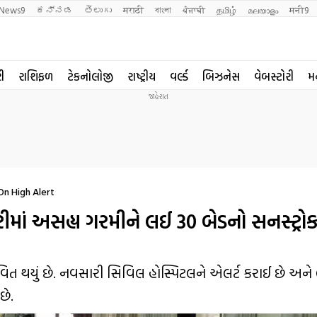
News9
ಕನ್ನಡ
తెలుగు
मराठी
বাংলা
ਪੰਜਾਬੀ
தமிழ்
മലയാളം
मनी9
રી
રાશિફળ
ટેકનોલોજી
રાષ્ટ્રીય
વર્લ્ડ
બિઝનેસ
વેબસ્ટોરી
મ
On High Alert
ાં અસહ્ય ગરમીને લઈ 30 બેડનો સનસ્ટ્રોક 
વિત થયું છે. નવસારી સિવિલ હોસ્પિટલને એલર્ટ કરાઈ છે અને
છે.