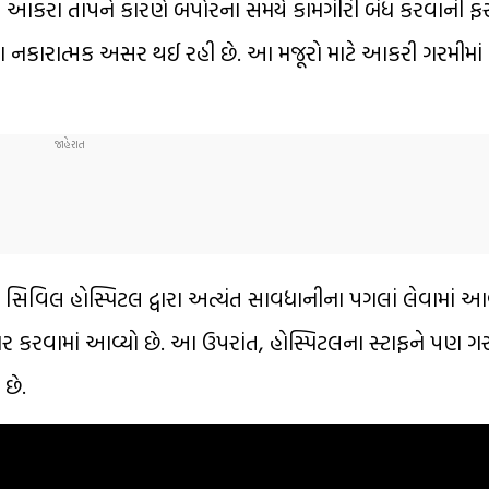
ને આકરા તાપને કારણે બપોરના સમયે કામગીરી બંધ કરવાની ફર
ણ નકારાત્મક અસર થઈ રહી છે. આ મજૂરો માટે આકરી ગરમીમાં ક
વિલ હોસ્પિટલ દ્વારા અત્યંત સાવધાનીના પગલાં લેવામાં આવ
ૈયાર કરવામાં આવ્યો છે. આ ઉપરાંત, હોસ્પિટલના સ્ટાફને પણ ગ
 છે.