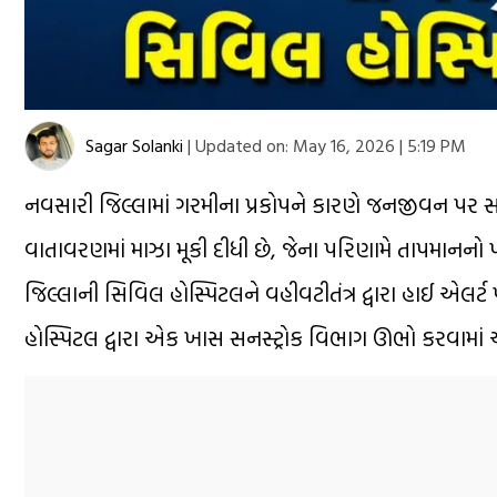
Sagar Solanki
|
Updated on:
May 16, 2026 | 5:19 PM
નવસારી જિલ્લામાં ગરમીના પ્રકોપને કારણે જનજીવન પર
વાતાવરણમાં માઝા મૂકી દીધી છે, જેના પરિણામે તાપમાનનો 
જિલ્લાની સિવિલ હોસ્પિટલને વહીવટીતંત્ર દ્વારા હાઈ એલર્ટ
હોસ્પિટલ દ્વારા એક ખાસ સનસ્ટ્રોક વિભાગ ઊભો કરવામાં 