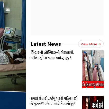
Latest News
View More
બિહારની હોસ્પિટલની બેદરકારી,
દર્દીના તૂટેલા પગમાં બાંધ્યુ પૂંઠુ !
કપડાં ઉતારો...જોવું પડશે મહિલા છો
કે પુરુષ!”ક્રિકેટર સાથે ગેરવર્તણૂક!