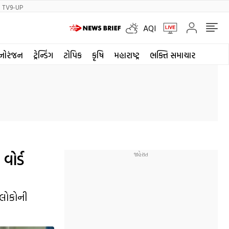
TV9-UP
AQI
નોરંજન
ટ્રેન્ડિંગ
ટોપિક
કૃષિ
મહારાષ્ટ્ર
ભક્તિ સમાચાર
વોર્ડ
 લોકોની