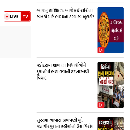
આજનું રાશિફળ: આજે કઈ રાશિના
LIVE
TV
જાતકો માટે ભાગ્યના દરવાજા ખુલશે?
વડોદરામાં શાળાના વિદ્યાર્થીઓને
દુકાનોમાં ભણાવવાની દરખાસ્તથી
વિવાદ
સુરતમાં આવાસ ફાળવણી મુદ્દે
જહાંગીરપુરાના રહીશોનો ઉગ્ર વિરોધ