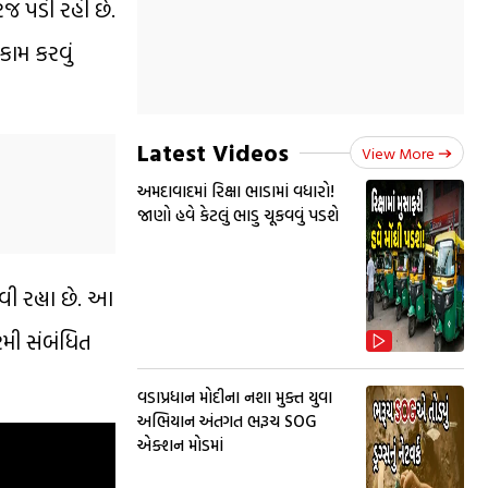
જ પડી રહી છે.
ામ કરવું
Latest Videos
View More
અમદાવાદમાં રિક્ષા ભાડામાં વધારો!
જાણો હવે કેટલું ભાડુ ચૂકવવું પડશે
ી રહ્યા છે. આ
રમી સંબંધિત
વડાપ્રધાન મોદીના નશા મુક્ત યુવા
અભિયાન અંતગત ભરૂચ SOG
એક્શન મોડમાં