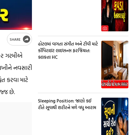
SHARE
હોટલમાં વાગતા સંગીત અને ટીવી માટે
કૉપિરાઇટ લાઇસન્સ ફરજિયાત:
ંકર ગરમીએ
કલકત્તા HC
 રાખીને નવસારી
િત કરવા માટે
જ્જ છે.
Sleeping Position: જાણો કઈ
રીતે સૂવાથી શરીરને મળે વધુ આરામ