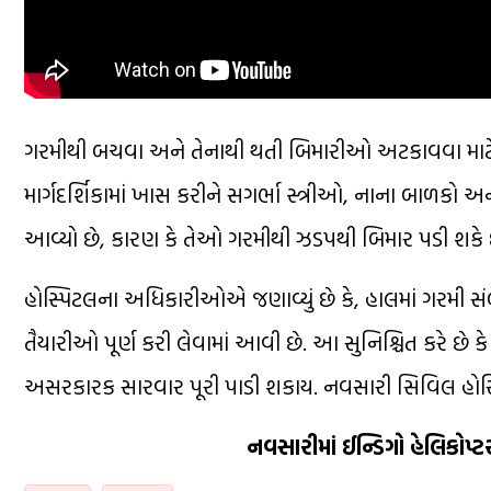
ગરમીથી બચવા અને તેનાથી થતી બિમારીઓ અટકાવવા માટે જ
માર્ગદર્શિકામાં ખાસ કરીને સગર્ભા સ્ત્રીઓ, નાના બાળકો 
આવ્યો છે, કારણ કે તેઓ ગરમીથી ઝડપથી બિમાર પડી શકે છ
હોસ્પિટલના અધિકારીઓએ જણાવ્યું છે કે, હાલમાં ગરમી સંબં
તૈયારીઓ પૂર્ણ કરી લેવામાં આવી છે. આ સુનિશ્ચિત કરે છે ક
અસરકારક સારવાર પૂરી પાડી શકાય. નવસારી સિવિલ હોસ્પિટ
નવસારીમાં ઈન્ડિગો હેલિકોપ્ટ