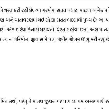
ોકોને ત્રસ્ત કરી રહી છે. આ ગરમીમાં સતત વધારા પાછળ અનેક 
ીકરણ અને વાતાવરણમાં થઈ રહેલા સતત બદલાવો મુખ્ય છે. આ 
ારી, એક દરિયાકિનારો ધરાવતો વિસ્તાર હોવા છતાં, અસામાન્ય 
ાન્ય નાગરિકોના જીવ સામે પણ ગંભીર જોખમ ઊભું કરી રહ્યું છે
ીમિત નથી, પરંતુ તે માનવ જીવન પર પણ વ્યાપક અસર પાડી ર