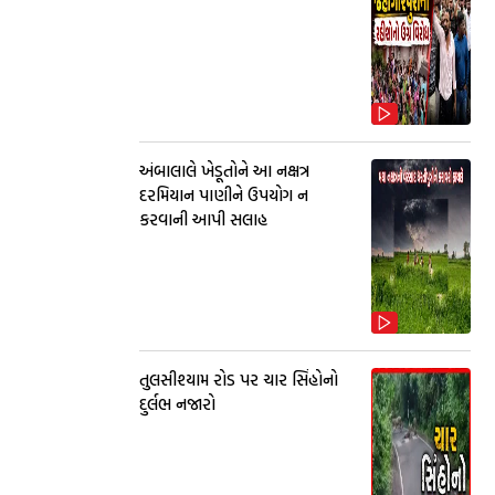
અંબાલાલે ખેડૂતોને આ નક્ષત્ર
દરમિયાન પાણીને ઉપયોગ ન
કરવાની આપી સલાહ
તુલસીશ્યામ રોડ પર ચાર સિંહોનો
દુર્લભ નજારો