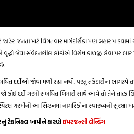
ાહેર જનતા માટે વિગતવાર માર્ગદર્શિકા પણ બહાર પાડવામા
અને વૃદ્ધો જેવા સંવેદનશીલ લોકોએ વિશેષ કાળજી લેવા પર ભાર મ
ે.
ધિત દર્દીઓ જોવા મળી રહ્યા નથી, પરંતુ તકેદારીના ભાગરૂપે ત
ે જો કોઈ દર્દી ગરમી સંબંધિત બિમારી સાથે આવે તો તેને તાત્કા
લ ગરમીની આ સિઝનમાં નાગરિકોના સ્વાસ્થ્યની સુરક્ષા માટે
રનું ટેકનિકલ ખામીને કારણે
ઇમરજન્સી લેન્ડિંગ