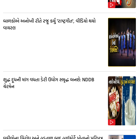
બાળકોએ અનોખી રીતે રજૂ કર્યું 'રાષ્ટ્રગીત', વીડિયો થયો
વાયરલ
શુદ્ધ દૂધની માંગ વધતા ડેરી ઉદ્યોગ સમૃદ્ધ બનશે: NDDB
ચેરમેન
વકીલોના વિરોધ અને હડતાળ બાદ હાઈકોર્ટે પોતાનો પરિપત્ર