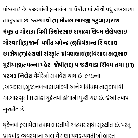
મોકલાઇ છે. કચ્છમાંથી ફસાયેલા 11 પૈકીનામાં સૌથી વધુ નખત્રાણા
તાલુકાના છે. કચ્છમાંથી
(1) મીનલ લાલજી કટુવા(2)રાજ
મંધુકાત ગોર(3) વિધી કિશોરભાઇ દામા(4)શિવમ શૈલેષભાઇ
ગોસ્વામી(5)જાની ધર્મીત ધમેન્દ્ર (6)પ્રિયંકાન્ત શિવલાલ
છાભૈયા(7)હિરાણી સંસ્કૃતિ પ્રવિણભાઇ(8)વિશાલ કાલુભાઇ
મુરીયા(9)તમન્ના મહેશ જોષી(10) પાંજરીવાડા શિવમ તથા (11)
પરગરૂ નિલેશ
વેગેરેનો સમાવેશ થાય છે. કચ્છના
,અબડાસા,ભુજ,નખત્રાણા,માંડવી અને ગાંધીધામ તાલુકામાંથી
અત્યાર સુધી 11 લોકો યુક્રેનમાં હોવાની પુષ્ટી થઇ છે. જેઓ તમામ
સુરક્ષીત છે.
યુક્રેનમાં ફસાયેલા તમામ ભારતીયો અત્યાર સુધી સુરક્ષીત છે. પરંતુ
પ્રાથમીક વ્યવસ્થાના અભાવે ઘણા યુવક-યુવતીઓ ભારત