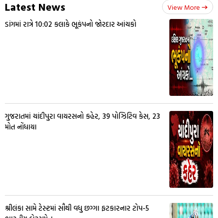
Latest News
View More
ડાંગમાં રાત્રે 10:02 કલાકે ભૂકંપનો જોરદાર આંચકો
ગુજરાતમાં ચાંદીપુરા વાયરસનો કહેર, 39 પોઝિટિવ કેસ, 23
મોત નોંધાયા
શ્રીલંકા સામે ટેસ્ટમાં સૌથી વધુ છગ્ગા ફટકારનાર ટોપ-5