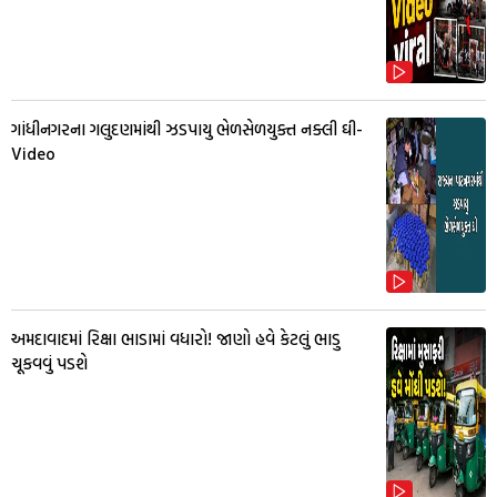
ગાંધીનગરના ગલુદણમાંથી ઝડપાયુ ભેળસેળયુક્ત નક્લી ઘી-
Video
અમદાવાદમાં રિક્ષા ભાડામાં વધારો! જાણો હવે કેટલું ભાડુ
ચૂકવવું પડશે