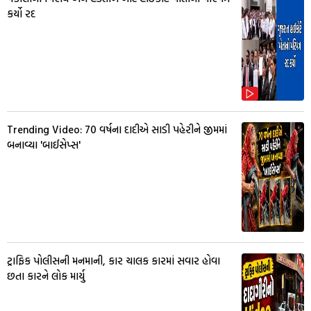
કર્યો રદ
Trending Video: 70 વર્ષના દાદીએ સાડી પહેરીને જીમમાં
બનાવ્યા 'બાઈસેપ્સ'
ટ્રાફિક પોલીસની મનમાની, કાર ચાલક કારમાં સવાર હોવા
છતા કારને લોક માર્યુ