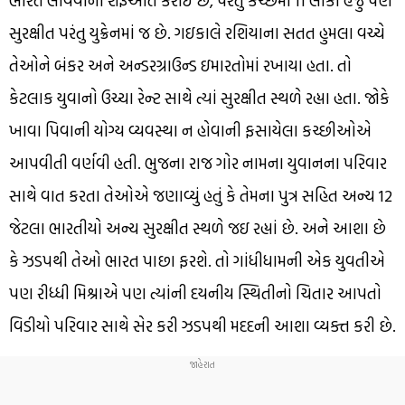
ભારત લાવવાની શરૂઆત કરાઇ છે, પરંતુ કચ્છમાં 11 લોકો હજુ પણ
સુરક્ષીત પરંતુ યુક્રેનમાં જ છે. ગઇકાલે રશિયાના સતત હુમલા વચ્ચે
તેઓને બંકર અને અન્ડરગ્રાઉન્ડ ઇમારતોમાં રખાયા હતા. તો
કેટલાક યુવાનો ઉચ્ચા રેન્ટ સાથે ત્યાં સુરક્ષીત સ્થળે રહ્યા હતા. જોકે
ખાવા પિવાની યોગ્ય વ્યવસ્થા ન હોવાની ફસાયેલા કચ્છીઓએ
આપવીતી વર્ણવી હતી. ભુજના રાજ ગોર નામના યુવાનના પરિવાર
સાથે વાત કરતા તેઓએ જણાવ્યું હતું કે તેમના પુત્ર સહિત અન્ય 12
જેટલા ભારતીયો અન્ય સુરક્ષીત સ્થળે જઇ રહ્યાં છે. અને આશા છે
કે ઝડપથી તેઓ ભારત પાછા ફરશે. તો ગાંધીધામની એક યુવતીએ
પણ રીધ્ધી મિશ્રાએ પણ ત્યાંની દયનીય સ્થિતીનો ચિતાર આપતો
વિડીયો પરિવાર સાથે સેર કરી ઝડપથી મદદની આશા વ્યક્ત કરી છે.