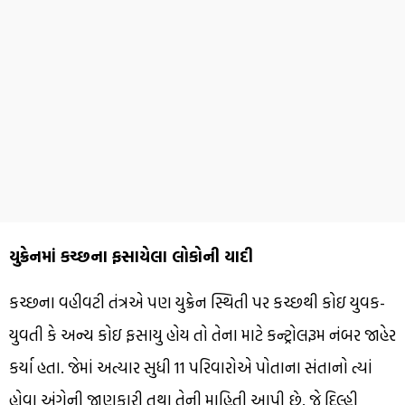
યુક્રેનમાં કચ્છના ફસાયેલા લોકોની યાદી
કચ્છના વહીવટી તંત્રએ પણ યુક્રેન સ્થિતી પર કચ્છથી કોઇ યુવક-
યુવતી કે અન્ય કોઇ ફસાયુ હોય તો તેના માટે કન્ટ્રોલરૂમ નંબર જાહેર
કર્યા હતા. જેમાં અત્યાર સુધી 11 પરિવારોએ પોતાના સંતાનો ત્યાં
હોવા અંગેની જાણકારી તથા તેની માહિતી આપી છે. જે દિલ્હી