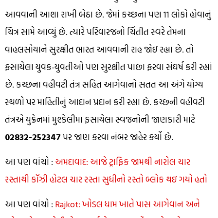
આવવાની આશા રાખી બેઠા છે. જેમાં કચ્છના પણ 11 લોકો હોવાનું
ચિત્ર સામે આવ્યું છે. ત્યારે પરિવારજનો ચિંતીત સ્વરે તેમના
વાહલસોયાને સુરક્ષીત ભારત આવવાની રાહ જોઇ રહ્યા છે. તો
ફસાયેલા યુવક-યુવતીઓ પણ સુરક્ષીત પાછા ફરવા સંઘર્ષ કરી રહ્યાં
છે. કચ્છના વહીવટી તંત્ર સહિત આગેવાનો સતત આ અંગે યોગ્ય
સ્થળો પર માહિતીનું આદાન પ્રદાન કરી રહ્યા છે. કચ્છની વહીવટી
તંત્રએ યુક્રેનમાં મુશ્કેલીમા ફસાયેલા સ્વજનોની જાણકારી માટે
02832-252347
પર જાણ કરવા નંબર જાહેર કર્યો છે.
આ પણ વાંચો :
અમદાવાદ: આજે ટ્રાફિક જામથી નારોલ ચાર
રસ્તાથી કૉઝી હોટલ ચાર રસ્તા સુધીનો રસ્તો બ્લોક થઇ ગયો હતો
આ પણ વાંચો :
Rajkot: ખોડલ ધામ ખાતે પાસ આગેવાન અને