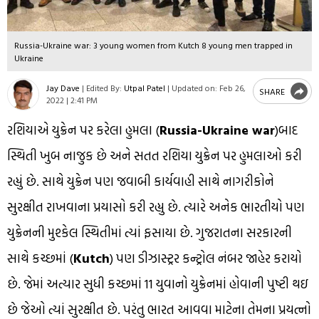
Russia-Ukraine war: 3 young women from Kutch 8 young men trapped in
Ukraine
Jay Dave
|
Edited By:
Utpal Patel
|
Updated on:
Feb 26,
SHARE
2022 | 2:41 PM
રશિયાએ યુક્રેન પર કરેલા હુમલા (
Russia-Ukraine war
)બાદ
સ્થિતી ખુબ નાજુક છે અને સતત રશિયા યુક્રેન પર હુમલાઓ કરી
રહ્યું છે. સાથે યુક્રેન પણ જવાબી કાર્યવાહી સાથે નાગરીકોને
સુરક્ષીત રાખવાના પ્રયાસો કરી રહ્યુ છે. ત્યારે અનેક ભારતીયો પણ
યુક્રેનની મુશ્કેલ સ્થિતીમાં ત્યાં ફસાયા છે. ગુજરાતના સરકારની
સાથે કચ્છમાં (
Kutch
) પણ ડીઝાસ્ટ્રર કન્ટ્રોલ નંબર જાહેર કરાયો
છે. જેમાં અત્યાર સુધી કચ્છમાં 11 યુવાનો યુક્રેનમાં હોવાની પુષ્ટી થઇ
છે જેઓ ત્યાં સુરક્ષીત છે. પરંતુ ભારત આવવા માટેના તેમના પ્રયત્નો