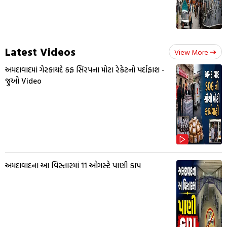
Latest Videos
View More
અમદાવાદમાં ગેરકાયદે કફ સિરપના મોટા રેકેટનો પર્દાફાશ -
જુઓ Video
અમદાવાદના આ વિસ્તારમાં 11 ઓગસ્ટે પાણી કાપ