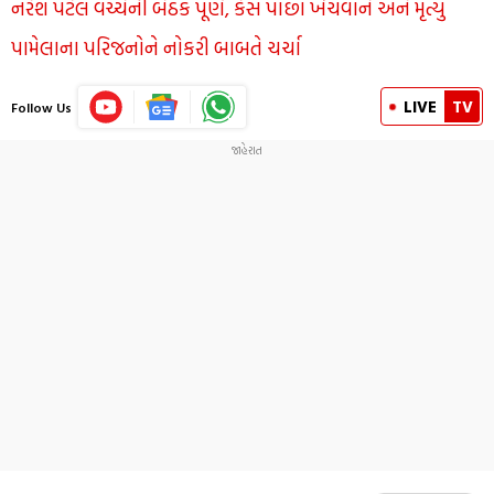
નરેશ પટેલ વચ્ચેની બેઠક પૂર્ણ, કેસ પાછા ખેંચવાને અને મૃત્યુ
પામેલાના પરિજનોને નોકરી બાબતે ચર્ચા
LIVE
TV
Follow Us