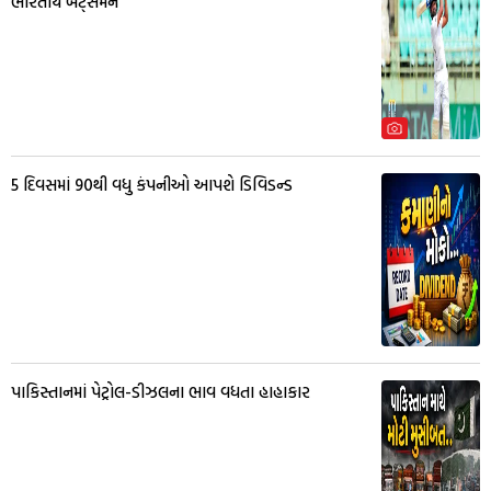
ભારતીય બેટ્સમેન
5 દિવસમાં 90થી વધુ કંપનીઓ આપશે ડિવિડન્ડ
પાકિસ્તાનમાં પેટ્રોલ-ડીઝલના ભાવ વધતા હાહાકાર