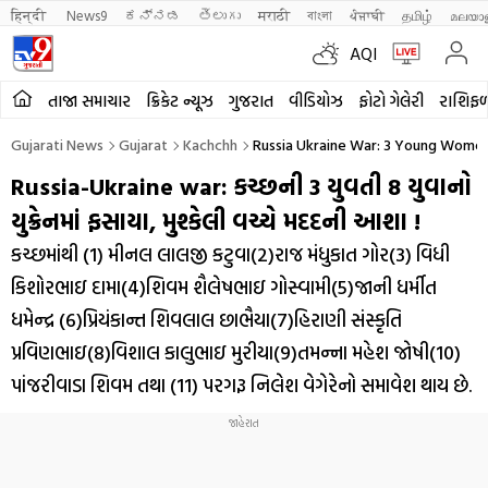
हिन्दी 
News9
ಕನ್ನಡ
తెలుగు
मराठी
বাংলা
ਪੰਜਾਬੀ
தமிழ்
മലയാ
AQI
તાજા સમાચાર
ક્રિકેટ ન્યૂઝ
ગુજરાત
વીડિયોઝ
ફોટો ગેલેરી
રાશિફ
Gujarati News
Gujarat
Kachchh
Russia Ukraine War: 3 Young Wome
Russia-Ukraine war: કચ્છની 3 યુવતી 8 યુવાનો
યુક્રેનમાં ફસાયા, મુશ્કેલી વચ્ચે મદદની આશા !
કચ્છમાંથી (1) મીનલ લાલજી કટુવા(2)રાજ મંધુકાત ગોર(3) વિધી
કિશોરભાઇ દામા(4)શિવમ શૈલેષભાઇ ગોસ્વામી(5)જાની ધર્મીત
ધમેન્દ્ર (6)પ્રિયંકાન્ત શિવલાલ છાભૈયા(7)હિરાણી સંસ્કૃતિ
પ્રવિણભાઇ(8)વિશાલ કાલુભાઇ મુરીયા(9)તમન્ના મહેશ જોષી(10)
પાંજરીવાડા શિવમ તથા (11) પરગરૂ નિલેશ વેગેરેનો સમાવેશ થાય છે.