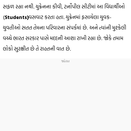
સફળ રહ્યા નથી. યુક્રેનના કીવી, ટર્નોપીલ સીટીમાં આ વિદ્યાર્થીઓ
(
Students)
વસવાટ કરતા હતા. યુક્રેનમાં ફસાયેલા યુવક-
યુવતીઓ સતત તેમના પરિવારના સંપર્કમાં છે. અને ત્યાંની મુશ્કેલી
વચ્ચે ભારત સરકાર પાસે મદદની આશા રાખી રહ્યા છે. જોકે તમામ
લોકો સુરક્ષીત છે તે રાહતની વાત છે.