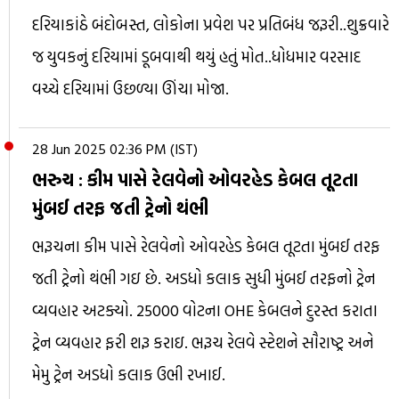
દરિયાકાંઠે બંદોબસ્ત, લોકોના પ્રવેશ પર પ્રતિબંધ જરૂરી..શુક્રવારે
જ યુવકનું દરિયામાં ડૂબવાથી થયું હતું મોત..ધોધમાર વરસાદ
વચ્ચે દરિયામાં ઉછળ્યા ઊંચા મોજા.
28 Jun 2025 02:36 PM (IST)
ભરુચ : કીમ પાસે રેલવેનો ઓવરહેડ કેબલ તૂટતા
મુંબઈ તરફ જતી ટ્રેનો થંભી
ભરૂચના કીમ પાસે રેલવેનો ઓવરહેડ કેબલ તૂટતા મુંબઈ તરફ
જતી ટ્રેનો થંભી ગઇ છે. અડધો કલાક સુધી મુંબઈ તરફનો ટ્રેન
વ્યવહાર અટક્યો. 25000 વોટના OHE કેબલને દુરસ્ત કરાતા
ટ્રેન વ્યવહાર ફરી શરૂ કરાઇ. ભરૂચ રેલવે સ્ટેશને સૌરાષ્ટ્ર અને
મેમુ ટ્રેન અડધો કલાક ઉભી રખાઈ.