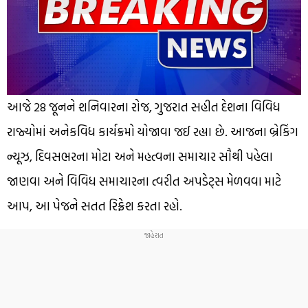
આજે 28 જૂનને શનિવારના રોજ, ગુજરાત સહીત દેશના વિવિધ
રાજ્યોમાં અનેકવિધ કાર્યક્રમો યોજાવા જઈ રહ્યા છે. આજના બ્રેકિંગ
ન્યૂઝ, દિવસભરના મોટા અને મહત્વના સમાચાર સૌથી પહેલા
જાણવા અને વિવિધ સમાચારના ત્વરીત અપડેટ્સ મેળવવા માટે
આપ, આ પેજને સતત રિફ્રેશ કરતા રહો.