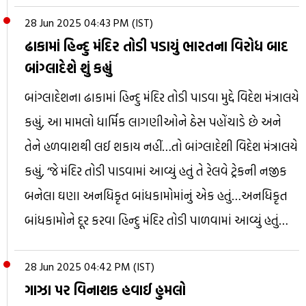
28 Jun 2025 04:43 PM (IST)
ઢાકામાં હિન્દુ મંદિર તોડી પડાયું ભારતના વિરોધ બાદ
બાંગ્લાદેશે શું કહ્યું
બાંગ્લાદેશના ઢાકામાં હિન્દુ મંદિર તોડી પાડવા મુદ્દે વિદેશ મંત્રાલયે
કહ્યું, આ મામલો ધાર્મિક લાગણીઓને ઠેસ પહોંચાડે છે અને
તેને હળવાશથી લઈ શકાય નહીં…તો બાંગ્લાદેશી વિદેશ મંત્રાલયે
કહ્યું, ‘જે મંદિર તોડી પાડવામાં આવ્યું હતું તે રેલવે ટ્રેકની નજીક
બનેલા ઘણા અનધિકૃત બાંધકામોમાંનું એક હતું…અનધિકૃત
બાંધકામોને દૂર કરવા હિન્દુ મંદિર તોડી પાળવામાં આવ્યું હતું…
28 Jun 2025 04:42 PM (IST)
ગાઝા પર વિનાશક હવાઈ હુમલો