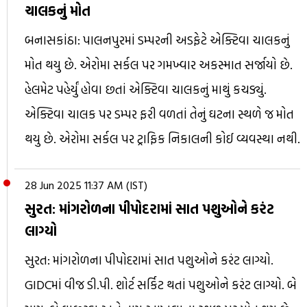
ચાલકનું મોત
બનાસકાંઠા: પાલનપુરમાં ડમ્પરની અડફેટે એક્ટિવા ચાલકનું
મોત થયુ છે. એરોમા સર્કલ પર ગમખ્વાર અકસ્માત સર્જાયો છે.
હેલમેટ પહેર્યું હોવા છતાં એક્ટિવા ચાલકનું માથું કચડ્યું.
એક્ટિવા ચાલક પર ડમ્પર ફરી વળતાં તેનું ઘટના સ્થળે જ મોત
થયુ છે. એરોમા સર્કલ પર ટ્રાફિક નિકાલની કોઈ વ્યવસ્થા નથી.
28 Jun 2025 11:37 AM (IST)
સુરત: માંગરોળના પીપોદરામાં સાત પશુઓને કરંટ
લાગ્યો
સુરત: માંગરોળના પીપોદરામાં સાત પશુઓને કરંટ લાગ્યો.
GIDCમાં વીજ ડી.પી. શોર્ટ સર્કિટ થતાં પશુઓને કરંટ લાગ્યો. બે