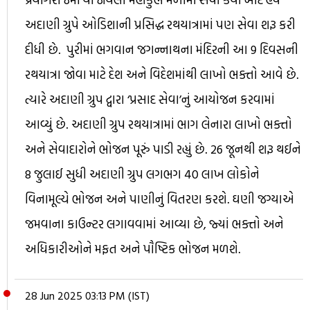
અદાણી ગ્રુપે ઓડિશાની પ્રસિદ્ધ રથયાત્રામાં પણ સેવા શરૂ કરી
દીધી છે. પુરીમાં ભગવાન જગન્નાથના મંદિરની આ 9 દિવસની
રથયાત્રા જોવા માટે દેશ અને વિદેશમાંથી લાખો ભક્તો આવે છે.
ત્યારે અદાણી ગ્રુપ દ્વારા ‘પ્રસાદ સેવા’નું આયોજન કરવામાં
આવ્યું છે. અદાણી ગ્રુપ રથયાત્રામાં ભાગ લેનારા લાખો ભક્તો
અને સેવાદારોને ભોજન પૂરું પાડી રહ્યું છે. 26 જૂનથી શરૂ થઈને
8 જુલાઈ સુધી અદાણી ગ્રુપ લગભગ 40 લાખ લોકોને
વિનામૂલ્યે ભોજન અને પાણીનું વિતરણ કરશે. ઘણી જગ્યાએ
જમવાના કાઉન્ટર લગાવવામાં આવ્યા છે, જ્યાં ભક્તો અને
અધિકારીઓને મફત અને પૌષ્ટિક ભોજન મળશે.
28 Jun 2025 03:13 PM (IST)