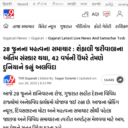
हिन्दी 
News9
ಕನ್ನಡ
తెలుగు
मराठी
বাংলা
ਪੰਜਾਬੀ
தமிழ்
മലയാ
AQI
તાજા સમાચાર
ક્રિકેટ ન્યૂઝ
ગુજરાત
વીડિયોઝ
ફોટો ગેલેરી
રાશિફ
Gujarati News
Gujarat
Gujarat Latest Live News And Samachar Today 
28 જુનના મહત્વના સમાચાર : શેફાલી જરીવાલાના
અંતિમ સંસ્કાર થયા, 42 વર્ષની ઉંમરે તેમણે
દુનિયાને કહ્યું અલવિદા
TV9 Gujarati
|
Edited By:
Sagar Solanki
|
Updated on:
SHARE
Jun 28, 2025 | 8:53 PM
આજે 28 જૂનને શનિવારના રોજ, ગુજરાત સહીત દેશના વિવિધ
રાજ્યોમાં અનેકવિધ કાર્યક્રમો યોજાવા જઈ રહ્યા છે. આજના બ્રેકિંગ
ન્યૂઝ, દિવસભરના મોટા અને મહત્વના સમાચાર સૌથી પહેલા
જાણવા અને વિવિધ સમાચારના ત્વરીત અપડેટ્સ મેળવવા માટે આપ,
આ પેજને સતત રિફ્રેશ કરતા રહો.