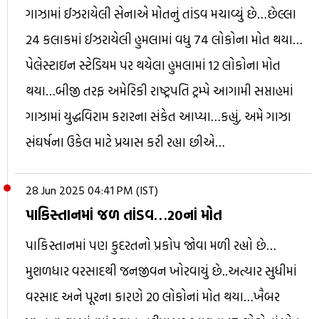
ગાઝામાં ઈઝરાયેલી સેનાએ મોતનું તાંડવ મચાવ્યું છે…છેલ્લા
24 કલાકમાં ઈઝરાયેલી હુમલામાં વધુ 74 લોકોના મોત થયા…
પેલેસ્ટાઇન સ્ટેડિયમ પર થયેલા હુમલામાં 12 લોકોના મોત
થયા…બીજી તરફ અમેરિકી રાષ્ટ્રપતિ ટ્રમ્પે આગામી સપ્તાહમાં
ગાઝામાં યુદ્ધવિરામ કરારના સંકેત આપ્યા…કહ્યું, અમે ગાઝા
સંઘર્ષના ઉકેલ માટે પ્રયાસ કરી રહ્યા છીએ…
28 Jun 2025 04:41 PM (IST)
પાકિસ્તાનમાં જળ તાંડવ…20નાં મોત
પાકિસ્તાનમાં પણ કુદરતનો પ્રકોપ જોવા મળી રહ્યો છે…
મુશળધાર વરસાદથી જનજીવન ખોરવાયું છે..અત્યાર સુધીમાં
વરસાદ અને પૂરના કારણે 20 લોકોનાં મોત થયા…ખૈબર