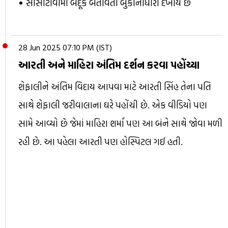
સીસીટીવીમાં બંદૂક બતાવતો બુકાનીધારી દેખાય છે
28 Jun 2025 07:10 PM (IST)
આરતી અને માહિરા અંતિમ દર્શન કરવા પહોંચ્યા
શેફાલીને અંતિમ વિદાય આપવા માટે આરતી સિંહ તેના પતિ
સાથે શેફાલી જરીવાલાના ઘરે પહોંચી છે. એક વીડિયો પણ
સામે આવ્યો છે જેમાં માહિરા શર્મા પણ આ બંને સાથે જોવા મળી
રહી છે. આ પહેલા આરતી પણ હોસ્પિટલ ગઈ હતી.