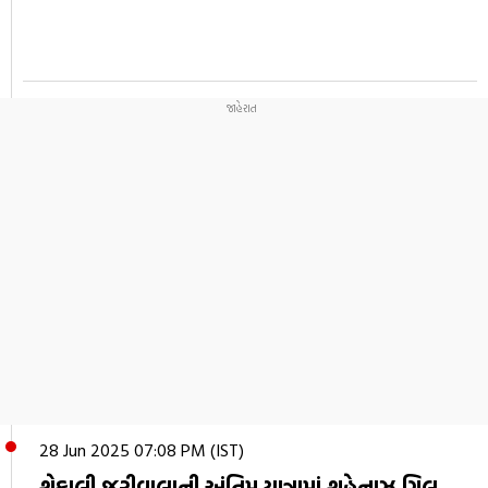
28 Jun 2025 07:08 PM (IST)
શેફાલી જરીવાલાની અંતિમ યાત્રામાં શહેનાઝ ગિલ