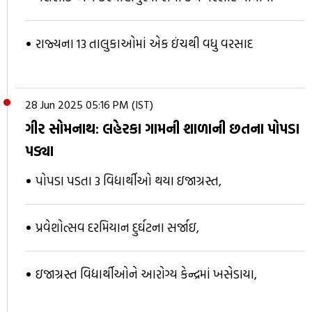
રાજ્યના 13 તાલુકાઓમાં એક ઇંચથી વધુ વરસાદ
28 Jun 2025 05:16 PM (IST)
ગીર સોમનાથ: લહેરકા ગામની શાળાની છતના પોપડા
પડ્યા
પોપડા પડતા 3 વિદ્યાર્થીઓ થયા ઇજાગ્રસ્ત,
પ્રવેશોત્સવ દરમિયાન દુર્ઘટના સર્જાઇ,
ઇજાગ્રસ્ત વિદ્યાર્થીઓને આરોગ્ય કેન્દ્રમાં ખસેડાયા,