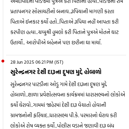
અમદાવાદના વાડજમાં પુત્રએ કરી પિતાની હત્યા..વાડજના રામ
પ્રતાપનગર સોસાયટીનો બનાવ..રૂપિયાની માગણી કરતા
પિતાએ ઈનકાર કર્યો હતો..પિતાએ રૂપિયા નહીં આપતા કરી
કરપીણ હત્યા..ચપ્પુથી હુમલો કરી પિતાને પુત્રએ મોતને ઘાટ
ઉતાર્યો.. આરોપીએ બહેનને પણ છરીના ઘા માર્યા.
28 Jun 2025 06:21 PM (IST)
સુરેન્દ્રનગર દેશી દારૂના દૂષણ મુદ્દે હોબાળો
સુરેન્દ્રનગર પાટડીના ઓડુ ગામે દેશી દારૂના દૂષણ મુદ્દે
હોબાળો..શાળા પ્રવેશોત્સવના કાર્યક્રમમાં ધારાસભ્યનો લોકોએ
કર્યો ઘેરાવો..ગામમાં જાહેરમાં દેશી દારૂ વેચાતો હોવાની
ગ્રામજનોની ફરિયાદ..ધારાસભ્ય પી.કે. પરમારનો ઘેરાવ કરી
લોકોએ રોષ વ્યક્ત કર્યો..પોલીસ વડાને જણાવી દારૂ બંધ