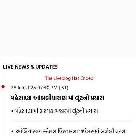
LIVE NEWS & UPDATES
The Liveblog Has Ended.
28 Jun 2025 07:40 PM (IST)
મહેસાણા આંબલીયાસણ માં લૂંટનો પ્રયાસ
મહેસાણામાં ભરચક બજારમાં લૂંટનો પ્રયાસ
આંબિયાસણ સ્ટેશન વિસ્તારના જ્વેલર્સમાં બનેલી ઘટના