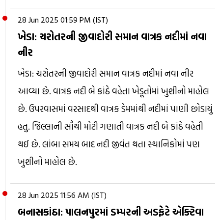
28 Jun 2025 01:59 PM (IST)
ખેડા: ચરોતરની જીવાદોરી સમાન વાત્રક નદીમાં નવા
નીર
ખેડા: ચરોતરની જીવાદોરી સમાન વાત્રક નદીમાં નવા નીર
આવ્યા છે. વાત્રક નદી બે કાંઠે વહેતા ખેડૂતોમાં ખુશીનો માહોલ
છે. ઉપરવાસમાં વરસાદથી વાત્રક ડેમમાંથી નદીમાં પાણી છોડાયું
હતુ. જિલ્લાની સૌથી મોટી ગણાતી વાત્રક નદી બે કાંઠે વહેતી
થઈ છે. લાંબા સમય બાદ નદી જીવંત થતા સ્થાનિકોમાં પણ
ખુશીનો માહોલ છે.
28 Jun 2025 11:56 AM (IST)
બનાસકાંઠા: પાલનપુરમાં ડમ્પરની અડફેટે એક્ટિવા