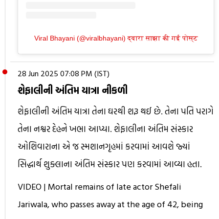
Viral Bhayani (@viralbhayani) द्वारा साझा की गई पोस्ट
28 Jun 2025 07:08 PM (IST)
શેફાલીની અંતિમ યાત્રા નીકળી
શેફાલીની અંતિમ યાત્રા તેના ઘરથી શરૂ થઈ છે. તેના પતિ પરાગે
તેના નશ્વર દેહને ખભા આપ્યા. શેફાલીના અંતિમ સંસ્કાર
ઓશિવારાના એ જ સ્મશાનગૃહમાં કરવામાં આવશે જ્યાં
સિદ્ધાર્થ શુક્લાના અંતિમ સંસ્કાર પણ કરવામાં આવ્યા હતા.
VIDEO | Mortal remains of late actor Shefali
Jariwala, who passes away at the age of 42, being