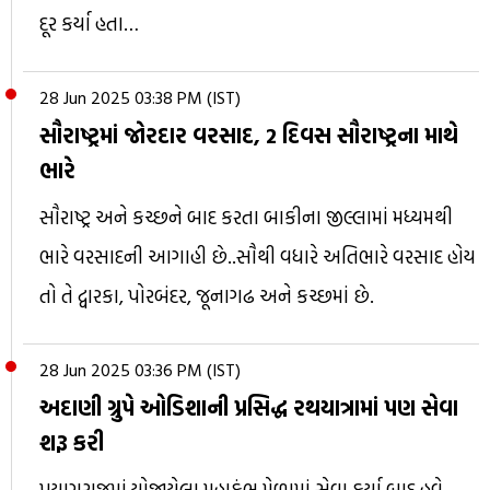
દૂર કર્યા હતા…
28 Jun 2025 03:38 PM (IST)
સૌરાષ્ટ્રમાં જોરદાર વરસાદ, 2 દિવસ સૌરાષ્ટ્રના માથે
ભારે
સૌરાષ્ટ્ર અને કચ્છને બાદ કરતા બાકીના જીલ્લામાં મધ્યમથી
ભારે વરસાદની આગાહી છે..સૌથી વધારે અતિભારે વરસાદ હોય
તો તે દ્વારકા, પોરબંદર, જૂનાગઢ અને કચ્છમાં છે.
28 Jun 2025 03:36 PM (IST)
અદાણી ગ્રુપે ઓડિશાની પ્રસિદ્ધ રથયાત્રામાં પણ સેવા
શરૂ કરી
પ્રયાગરાજમાં યોજાયેલા મહાકુંભ મેળામાં સેવા કર્યા બાદ હવે