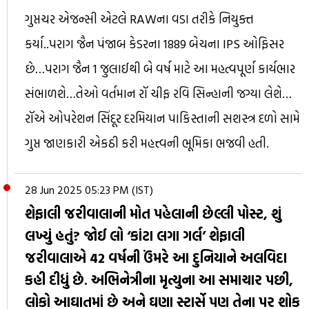
ગુપ્તચર એજન્સી એટલે RAWના વડા તરીકે નિયુક્ત
કર્યા..પરાગ જૈન પંજાબ કેડરના 1889 બેચના IPS ઓફિસર
છે…પરાગ જૈન 1 જુલાઈથી બે વર્ષ માટે આ મહત્વપૂર્ણ કાર્યભાર
સંભાળશે…તેઓ વર્તમાન રૉ ચીફ રવિ સિન્હાની જગ્યા લેશે…
રૉએ ઓપરેશન સિંદૂર દરમિયાન પાકિસ્તાની સશસ્ત્ર દળો સામે
ગુપ્ત જાણકારી એકઠી કરી મહત્ત્વની ભૂમિકા ભજવી હતી.
28 Jun 2025 05:23 PM (IST)
શેફાલી જરીવાલાની મોત પહેલાની છેલ્લી પોસ્ટ, શું
લખ્યું હતું? જોઈ લો ‘કાંટા લગા ગર્લ’ શેફાલી
જરીવાલાએ 42 વર્ષની ઉંમરે આ દુનિયાને અલવિદા
કહી દીધું છે. અભિનેત્રીના મૃત્યુના આ સમાચાર પછી,
લોકો આઘાતમાં છે અને ઘણા સ્ટાર્સે પણ તેના પર શોક