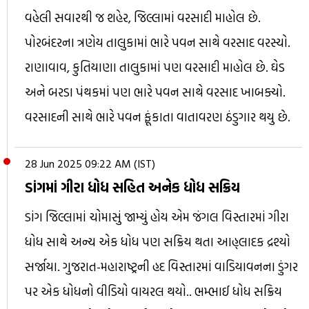
વહેલી સવારથી જ શહેર, જિલ્લામાં વરસાદી માહોલ છે.
પોરબંદરના ત્રણેય તાલુકામાં ભારે પવન સાથે વરસાદ વરસ્યો.
રાણાવાવ, કુતિયાણા તાલુકામાં પણ વરસાદી માહોલ છે. ઘેડ
અને બરડા પંથકમાં પણ ભારે પવન સાથે વરસાદ ખાબક્યો.
વરસાદની સાથે ભારે પવન ફૂંકાતા વાતાવરણ ઠંડુગાર થયુ છે.
28 Jun 2025 09:22 AM (IST)
ડાંગમાં ગીરા ધોધ સહિત અનેક ધોધ સક્રિય
ડાંગ જિલ્લામાં ચોમાસું જામ્યું હોય એમ જંગલ વિસ્તારમાં ગીરા
ધોધ સાથે અન્ય એક ધોધ પણ સક્રિય થતા આહ્લાદક દ્રશ્યો
સર્જાયા. ગુજરાત-મહારાષ્ટ્રની હદ વિસ્તારમાં વાડિયાવનના ડુંગર
પર એક ધોધનો વીડિયો વાયરલ થયો.. ભમ્ભાઈ ધોધ સક્રિય