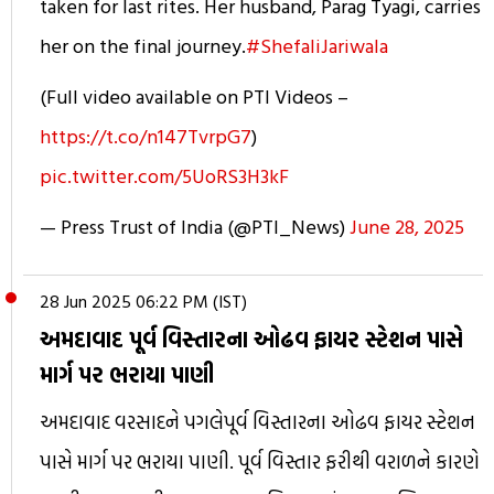
taken for last rites. Her husband, Parag Tyagi, carries
her on the final journey.
#ShefaliJariwala
(Full video available on PTI Videos –
https://t.co/n147TvrpG7
)
pic.twitter.com/5UoRS3H3kF
— Press Trust of India (@PTI_News)
June 28, 2025
28 Jun 2025 06:22 PM (IST)
અમદાવાદ પૂર્વ વિસ્તારના ઓઢવ ફાયર સ્ટેશન પાસે
માર્ગ પર ભરાયા પાણી
અમદાવાદ વરસાદને પગલેપૂર્વ વિસ્તારના ઓઢવ ફાયર સ્ટેશન
પાસે માર્ગ પર ભરાયા પાણી. પૂર્વ વિસ્તાર ફરીથી વરાળને કારણે