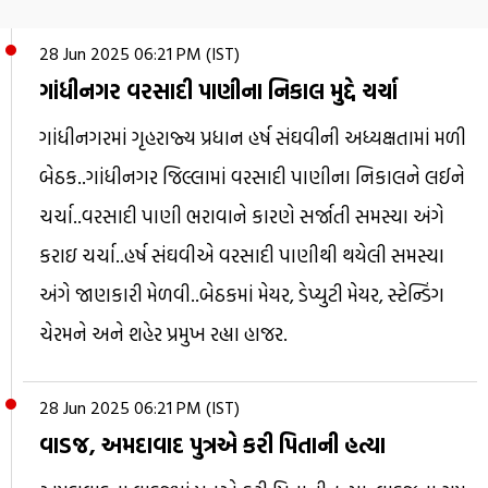
28 Jun 2025 06:21 PM (IST)
ગાંધીનગર વરસાદી પાણીના નિકાલ મુદ્દે ચર્ચા
ગાંધીનગરમાં ગૃહરાજ્ય પ્રધાન હર્ષ સંઘવીની અધ્યક્ષતામાં મળી
બેઠક..ગાંધીનગર જિલ્લામાં વરસાદી પાણીના નિકાલને લઈને
ચર્ચા..વરસાદી પાણી ભરાવાને કારણે સર્જાતી સમસ્યા અંગે
કરાઇ ચર્ચા..હર્ષ સંઘવીએ વરસાદી પાણીથી થયેલી સમસ્યા
અંગે જાણકારી મેળવી..બેઠકમાં મેયર, ડેપ્યુટી મેયર, સ્ટેન્ડિંગ
ચેરમને અને શહેર પ્રમુખ રહ્યા હાજર.
28 Jun 2025 06:21 PM (IST)
વાડજ, અમદાવાદ પુત્રએ કરી પિતાની હત્યા