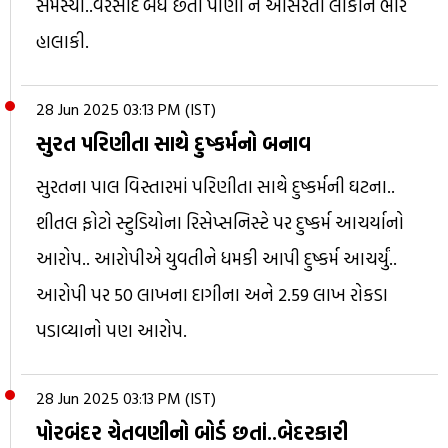
સમસ્યા..વરસાદ બંધ છતાં પાણી ન ઓસરતા લોકોને ભારે
હાલાકી.
28 Jun 2025 03:13 PM (IST)
સુરત પરિણીતા સાથે દુષ્કર્મનો બનાવ
સુરતના પાલ વિસ્તારમાં પરિણીતા સાથે દુષ્કર્મની ઘટના..
શીતલ ફોટો સ્ટુડિયોના રિસેપ્સનિસ્ટે પર દુષ્કર્મ આચર્યાનો
આરોપ.. આરોપીએ યુવતીને ધમકી આપી દુષ્કર્મ આચર્યું..
આરોપી પર 50 લાખના દાગીના અને 2.59 લાખ રોકડા
પડાવ્યાનો પણ આરોપ.
28 Jun 2025 03:13 PM (IST)
પોરબંદર ચેતવણીનો બોર્ડ છતાં..બેદરકારી