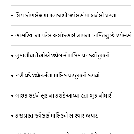
શિવ કોમ્પલેક્ષ માં મહાકાળી જ્વેલર્સ માં બનેલી ઘટના
ભાસરિયા ના પટેલ અશોકભાઈ નામના વ્યક્તિનું છે જવેલર્સ
બુકાનીધારીઓએ જ્વેલર્સ માલિક પર કર્યો હુમલો
છરી વડે જ્વેલર્સના માલિક પર હુમલો કરાયો
બાઇક લઈને લૂંટ ના ઇરાદે આવ્યા હતા બુકાનીધારી
ઇજાગ્રસ્ત જ્વેલર્સ માલિકને સારવાર અપાઇ