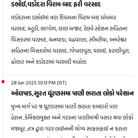
ડભોઈ,વડોદરા વિરામ બાદ ફરી વરસાદ
વડોદરાના ડભોઈમાં ત્રણ દિવસના વિરામ બાદ ધોધમાર
વરસાદ..મહુડી, ભાગોળ, લાલ બજાર, રેલવે સ્ટેશન સહિતના
વિસ્તારમાં વરસાદ..ચનવાડા, વઢવાણા, સીમરીયા, અમરેશ્વર
સહિતના વિસ્તારોમાં વરસાદ..ગોપાલપુરા, વસાઈ, કરાલીપુરા,
ઢોલાર અને કડોદરામાં વરસાદી માહોલ.
28 Jun 2025 03:13 PM (IST)
ઓલપાડ,સુરત ઘૂંટણસમા પાણી ભરાતા લોકો પરેશાન
મુખ્ય માર્ગ પર જ ઘૂંટણસમા પાણી ભરાતા કામદારો પણ
હેરાન..કેમિકલયુક્ત અને ગટરના પાણીમાંથી પસાર થવા લોકો
મજબૂર..તંત્ર દ્વારા ગટર લાઈનની યોગ્ય સાફસફાઈ ન કરાતા