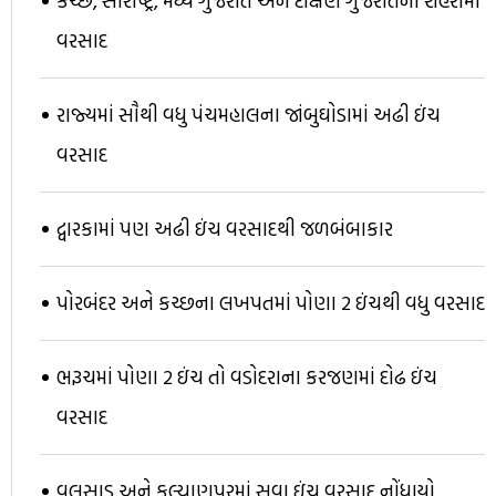
કચ્છ, સૌરાષ્ટ્ર, મધ્ય ગુજરાત અને દક્ષિણ ગુજરાતના શહેરોમાં
વરસાદ
રાજ્યમાં સૌથી વધુ પંચમહાલના જાંબુઘોડામાં અઢી ઇંચ
વરસાદ
દ્વારકામાં પણ અઢી ઇંચ વરસાદથી જળબંબાકાર
પોરબંદર અને કચ્છના લખપતમાં પોણા 2 ઇંચથી વધુ વરસાદ
ભરૂચમાં પોણા 2 ઇંચ તો વડોદરાના કરજણમાં દોઢ ઇંચ
વરસાદ
વલસાડ અને કલ્યાણપુરમાં સવા ઇંચ વરસાદ નોંધાયો