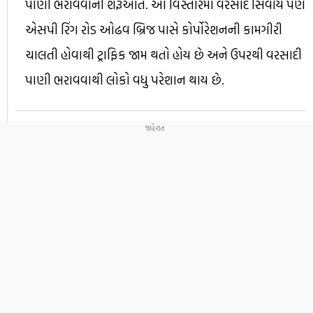
પાણી ભરાવવાની શરૂઆત. આ વિસ્તારમાં વરસાદ સિવાય પણ
એસપી રિંગ રોડ ઓઢવ બ્રિજ પાસે કોર્પોરેશનની કામગીરી
ચાલતી હોવાથી ટ્રાફિક જામ થતો હોય છે અને ઉપરથી વરસાદી
પાણી ભરાવવાથી લોકો વધુ પરેશાન થાય છે.