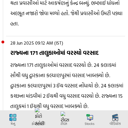
થતા પ્રવાસીઓ માટે આકર્ષણનું કેન્દ્ર બન્યું. ભમ્ભાઈ ધોધનો
અદભૂત નજારો જોવા મળ્યો હતો. જેથી પ્રવાસીઓ ઉમટી પડ્યા
હતા.
28 Jun 2025 09:12 AM (IST)
રાજ્યના 171 તાલુકાઓમાં વરસ્યો વરસાદ
રાજ્યના 171 તાલુકાઓમાં વરસાદ વરસ્યો છે. 24 કલાકમાં
સૌથી વધુ દ્વારકાના કલ્યાણપુરમાં વરસાદ ખાબક્યો છે.
દ્વારકાના કલ્યાણપુરમાં 3 ઈંચ વરસાદ નોંધાયો છે. 24 કલાકમાં
કચ્છના માંડવીમાં 2 ઈંચથી વધુ વરસાદ વરસ્યો છે. રાજ્યના 15
તાલુકમાં 1 ઈંચથી વધુ વરસાદ ખાબક્યો છે.
મેનુ
ફોટો સ્ટોરી
રીલ્સ
Stocks
વીડિયોઝ
28 Jun 2025 09:03 AM (IST)