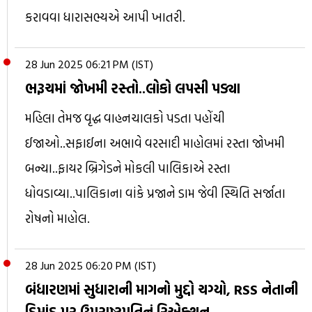
કરાવવા ધારાસભ્યએ આપી ખાતરી.
28 Jun 2025 06:21 PM (IST)
ભરૂચમાં જોખમી રસ્તો..લોકો લપસી પડ્યા
મહિલા તેમજ વૃદ્ધ વાહનચાલકો પડતા પહોંચી
ઈજાઓ..સફાઈના અભાવે વરસાદી માહોલમાં રસ્તા જોખમી
બન્યા..ફાયર બ્રિગેડને મોકલી પાલિકાએ રસ્તા
ધોવડાવ્યા..પાલિકાના વાંકે પ્રજાને ડામ જેવી સ્થિતિ સર્જાતા
રોષનો માહોલ.
28 Jun 2025 06:20 PM (IST)
બંધારણમાં સુધારાની માગનો મુદ્દો ચગ્યો, RSS નેતાની
ડિમાંડ પર ઉપરાષ્ટ્રપતિનું રિએક્શન