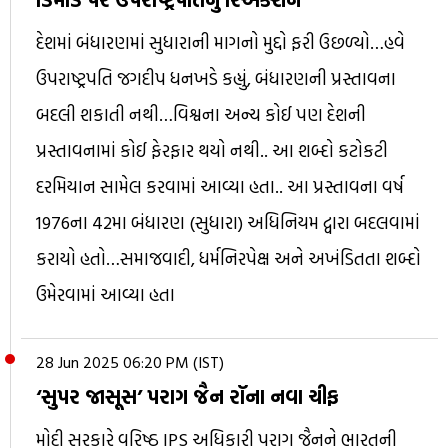
દેશમાં બંધારણમાં સુધારાની માગનો મુદ્દો ફરી ઉછળ્યો…હવે
ઉપરાષ્ટ્રપતિ જગદીપ ધનખડે કહ્યું, બંધારણની પ્રસ્તાવના
બદલી શકાતી નથી…વિશ્વના અન્ય કોઈ પણ દેશની
પ્રસ્તાવનામાં કોઈ ફેરફાર થયો નથી.. આ શબ્દો કટોકટી
દરમિયાન સામેલ કરવામાં આવ્યા હતા.. આ પ્રસ્તાવના વર્ષ
1976ના 42મા બંધારણ (સુધારા) અધિનિયમ દ્વારા બદલવામાં
કરાયો હતો…સમાજવાદી, ધર્મનિરપેક્ષ અને અખંડિતતા શબ્દો
ઉમેરવામાં આવ્યા હતા
28 Jun 2025 06:20 PM (IST)
‘સુપર જાસૂસ’ પરાગ જૈન રૉના નવા ચીફ
મોદી સરકારે વરિષ્ઠ IPS અધિકારી પરાગ જૈનને ભારતની