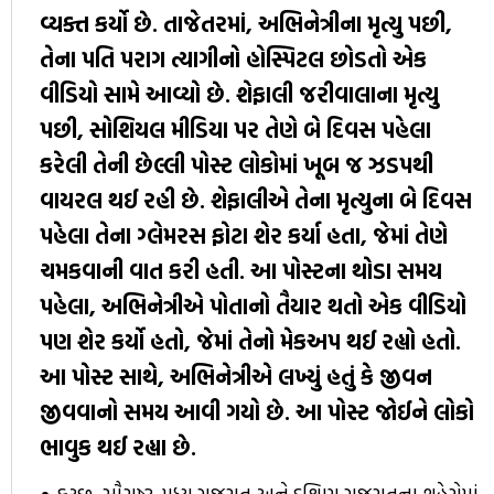
વ્યક્ત કર્યો છે. તાજેતરમાં, અભિનેત્રીના મૃત્યુ પછી,
તેના પતિ પરાગ ત્યાગીનો હોસ્પિટલ છોડતો એક
વીડિયો સામે આવ્યો છે. શેફાલી જરીવાલાના મૃત્યુ
પછી, સોશિયલ મીડિયા પર તેણે બે દિવસ પહેલા
કરેલી તેની છેલ્લી પોસ્ટ લોકોમાં ખૂબ જ ઝડપથી
વાયરલ થઈ રહી છે. શેફાલીએ તેના મૃત્યુના બે દિવસ
પહેલા તેના ગ્લેમરસ ફોટા શેર કર્યા હતા, જેમાં તેણે
ચમકવાની વાત કરી હતી. આ પોસ્ટના થોડા સમય
પહેલા, અભિનેત્રીએ પોતાનો તૈયાર થતો એક વીડિયો
પણ શેર કર્યો હતો, જેમાં તેનો મેકઅપ થઈ રહ્યો હતો.
આ પોસ્ટ સાથે, અભિનેત્રીએ લખ્યું હતું કે જીવન
જીવવાનો સમય આવી ગયો છે. આ પોસ્ટ જોઈને લોકો
ભાવુક થઈ રહ્યા છે.