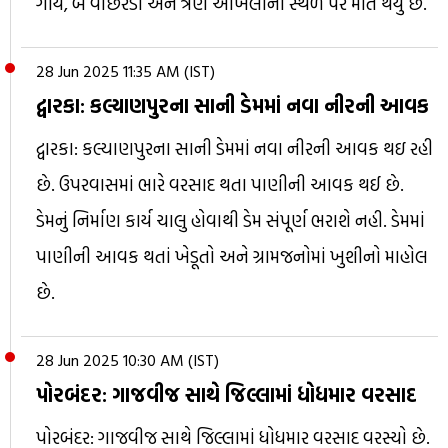
ગાય, બે વાછરડા અને ત્રણ આખલાના સ્થળ પર મોત થયુ છે.
28 Jun 2025 11:35 AM (IST)
દ્વારકા: કલ્યાણપુરના સાની ડેમમાં નવા નીરની આવક
દ્વારકા: કલ્યાણપુરના સાની ડેમમાં નવા નીરની આવક થઇ રહી
છે. ઉપરવાસમાં ભારે વરસાદ થતા પાણીની આવક થઈ છે.
ડેમનું નિર્માણ કાર્ય ચાલુ હોવાથી ડેમ સંપૂર્ણ ભરાશે નહી. ડેમમાં
પાણીની આવક થતાં ખેડૂતો અને ગ્રામજનોમાં ખુશીનો માહોલ
છે.
28 Jun 2025 10:30 AM (IST)
પોરબંદર: ગાજવીજ સાથે જિલ્લામાં ધોધમાર વરસાદ
પોરબંદર: ગાજવીજ સાથે જિલ્લામાં ધોધમાર વરસાદ વરસ્યો છે.