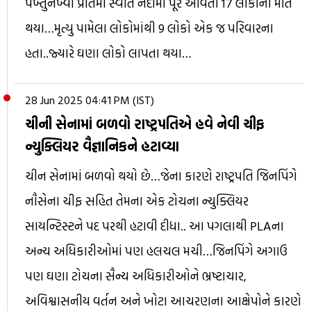
પખ્તુનખ્વા પ્રાંતમાં સ્વાત નદીમા પૂર આવતા 17 લોકોનાં મોત
થયા…મૃત્યુ પામેલા લોકોમાંથી 9 લોકો એક જ પરિવારના
હતા..જ્યારે ઘણા લોકો લાપતા થયા…
28 Jun 2025 04:41 PM (IST)
ચીની સેનામાં બળવો રાષ્ટ્રપતિએ હવે નેવી ચીફ
ન્યુક્લિયર વૈજ્ઞાનિકને હટાવ્યા
ચીન સેનામાં બળવો થયો છે…જેના કારણે રાષ્ટ્રપતિ જિનપિંગે
નૌસેના ચીફ સહિત તેમના એક ટોચના ન્યુક્લિયર
સાયન્ટિસ્ટને પદ પરથી હટાવી દીધા.. આ પગલાથી PLAના
અન્ય અધિકારીઓમાં પણ હલચલ મચી…જિનપિંગે અગાઉ
પણ ઘણા ટોચના સૈન્ય અધિકારીઓને ભ્રષ્ટાચાર,
અવિશ્વાસનીય વર્તન અને ખોટા આચરણના આક્ષેપોને કારણે