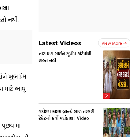
ક્ષા
રતો નથી.
Latest Videos
View More
નારાયણ સાઈને સુપ્રીમ કોર્ટમાંથી
રાહત નહીં
ને ખુબ પ્રેમ
વા માટે આવું
વડોદરા ક્રાઇમ બ્રાન્ચે બાળ તસ્કરી
રેકેટનો કર્યો પર્દાફાશ ! Video
 પુછવામાં