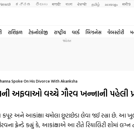
News9
ಕನ್ನಡ
తెలుగు
मराठी
বাংলা
ਪੰਜਾਬੀ
தமிழ்
മലയാളം
मनी9
રી
રાશિફળ
ટેકનોલોજી
રાષ્ટ્રીય
વર્લ્ડ
બિઝનેસ
વેબસ્ટોરી
મ
hanna Spoke On His Divorce With Akanksha
ી અફવાઓ વચ્ચે ગૌરવ ખન્નાની પહેલી પ્રત
ૂર અને આકાંક્ષા ચમોલા છૂટાછેડા લેવા જઈ રહ્યા છે. આ ખુ
ા ફ્રેન્ડે કહ્યું કે, આકાંક્ષાએ આ રીતે રિયાલિટી શોમાં લગ્ન 