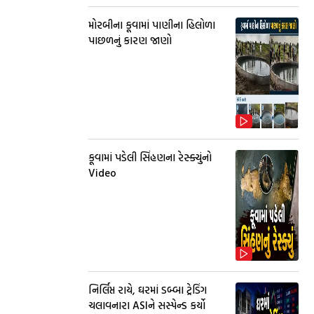
મોરબીના કૂવામાં પાણીના હિલોળા
પાછળનું કારણ જાણો
કૂવામાં પડેલી સિંહણના રેસ્ક્યુંનો
Video
નિર્લિપ્ત રાયે, ઘરમાં ડબ્બા ટ્રેડિંગ
ચલાવનારા ASIને સસ્પેન્ડ કર્યો