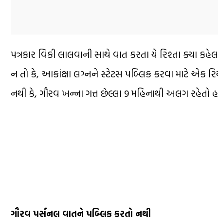
પત્રકાર વિકી લાલવાની સાથે વાત કરતા યે રિશ્તા ક્યા કહ
ન તો કે, આકાંક્ષા લગ્નને સ્ટેટસ પબ્લિક કરવા માટે એક ર
નથી કે, ગૌરવ ખન્ના ગત્ત છેલ્લા 9 મહિનાથી અલગ રહેતો હ
ગૌરવ પર્સનલ વાતને પબ્લિક કરતો નથી