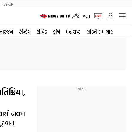
TV9-UP
AQI
નોરંજન
ટ્રેન્ડિંગ
ટોપિક
કૃષિ
મહારાષ્ટ્ર
ભક્તિ સમાચાર
િક્રિયા,
લાસો હાલમાં
તૂટવાના