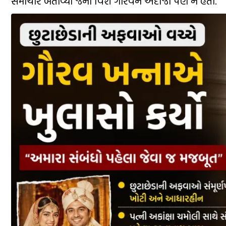
સમાચાર બતાવ્યા જેના વિશે ગૌરવને અંદાજો પણ ન હતો.