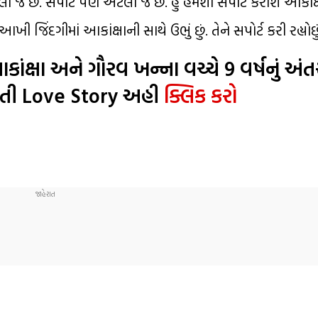
 એટલો જ છે. સપોર્ટ પણ એટલો જ છે. હું હંમેશા સપોર્ટ કરીશ આકાંક્
આખી જિંદગીમાં આકાંક્ષાની સાથે ઉભું છું. તેને સપોર્ટ કરી રહ્યોછુ
્ષા અને ગૌરવ ખન્ના વચ્ચે 9 વર્ષનું અંત
 હતી Love Story અહી
ક્લિક કરો