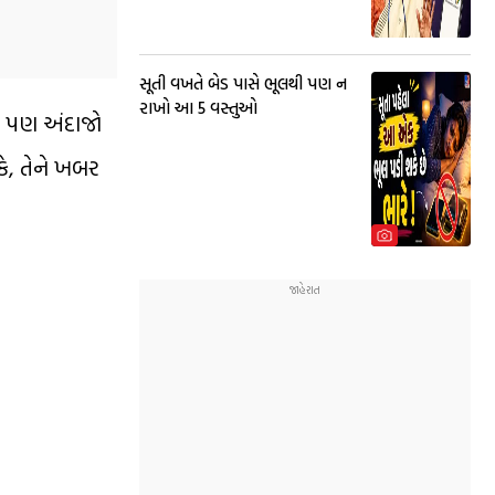
સૂતી વખતે બેડ પાસે ભૂલથી પણ ન
રાખો આ 5 વસ્તુઓ
રા પણ અંદાજો
કે, તેને ખબર