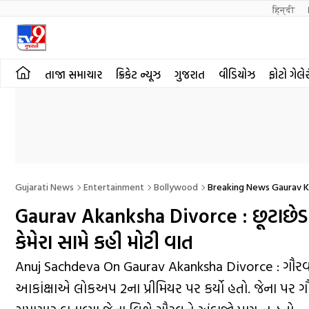
हिन्दी 
તાજા સમાચાર
ક્રિકેટ ન્યૂઝ
ગુજરાત
વીડિયોઝ
ફોટો ગેલે
Gujarati News
Entertainment
Bollywood
Breaking News Gaurav K
Gaurav Akanksha Divorce : છૂટાછેડાન
કેમેરા સામે કહી મોટી વાત
Anuj Sachdeva On Gaurav Akanksha Divorce : ગૌરવ કપ
આકાંક્ષાએ લોકઅપ 2ના પ્રીમિયર પર કર્યો હતો. જેના પર ગૌરવન