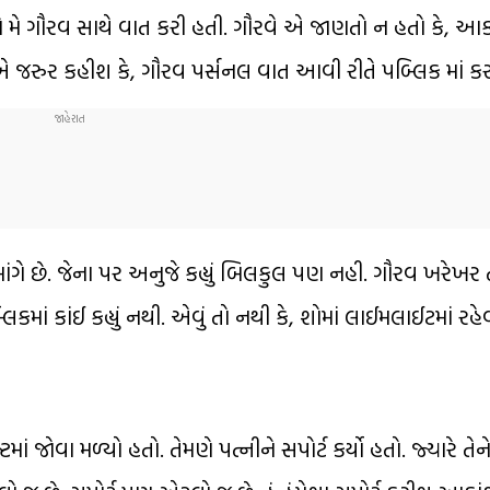
 મે ગૌરવ સાથે વાત કરી હતી. ગૌરવે એ જાણતો ન હતો કે, આકાં
 એ જરુર કહીશ કે, ગૌરવ પર્સનલ વાત આવી રીતે પબ્લિક માં ક
ંગે છે. જેના પર અનુજે કહ્યું બિલકુલ પણ નહી. ગૌરવ ખરેખર તે
કમાં કાંઈ કહ્યું નથી. એવું તો નથી કે, શોમાં લાઈમલાઈટમાં રહે
 જોવા મળ્યો હતો. તેમણે પત્નીને સપોર્ટ કર્યો હતો. જ્યારે તેને