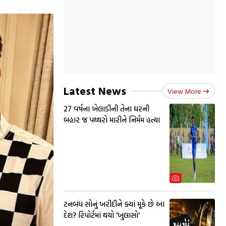
Latest News
View More
27 વર્ષના ખેલાડીની તેના ઘરની
બહાર જ પથ્થરો મારીને નિર્મમ હત્યા
ટનબંધ સોનું ખરીદીને ક્યાં મૂકે છે આ
દેશ? રિપોર્ટમાં થયો 'ખુલાસો'