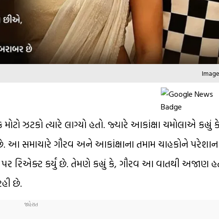
Image 
 ઝટકો ત્યારે લાગ્યો હતો. જ્યારે આકાંક્ષા ચમોલાએ કહ્યું કે
ા છે. આ સમાચારે ગૌરવ અને આકાંક્ષાના તમામ ચાહકોને પરેશાન 
 રિએક્ટ કર્યું છે. તેમણે કહ્યું કે, ગૌરવ આ વાતથી અજાણ હતો
હી છે.