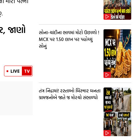
ષા મારી પત્ની
ં.
ર, જાણો
સોના-ચાંદીના ભાવમાં મોટો ઉછાળો !
MCX પર ₹1.50 લાખ પર પહોચ્યું
સોનું
LIVE
TV
તંત્ર નિદ્રામાં! રસ્તાઓ બિસ્માર બનતા
ગ્રામજનોએ જાતે જ મોરચો સંભાળ્યો