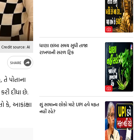
ધાણા લાંબા સમય સુધી તાજા
Credit source: AI
રાખવાની સરળ ટ્રિક
SHARE
, તે પોતાના
કરી દીધા છે.
 કે, આકાંક્ષા
શું સામાન્ય લોકો માટે UPI હવે મફત
નહીં રહે?