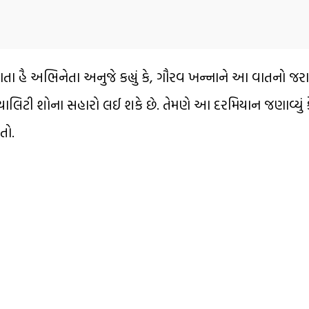
ેલાતા હૈ અભિનેતા અનુજે કહ્યું કે, ગૌરવ ખન્નાને આ વાતનો જ
િયાલિટી શોના સહારો લઈ શકે છે. તેમણે આ દરમિયાન જણાવ્યું 
તો.