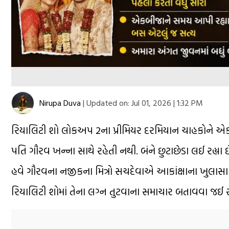
Nirupa Duva
|
Updated on:
Jul 01, 2026 | 1:32 PM
રિયાલિટી શો લોકઅપ 2ના પ્રીમિયર દરમિયાન ચાહકોને એક મોટો
પતિ ગૌરવ ખન્ના સાથે રહેતી નથી. બંને છુટાછેડા લઈ રહ્ય
હવે ગૌરવના નજીકના મિત્રો સચદેવાએ આકાંક્ષાના ખુલાસા પર
રિયાલિટી શોમાં તેના લગ્ન તુટવાના સમાચાર બતાવવા જઈ ર