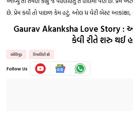
આવ્યું તો તેમણે કહ્યું જે પહેલાહતું તે હાલમાં પણ છે. પ્રેમ
છે. પ્રેમ કર્યો તો પાછળ કેમ હટું, ઓલ ધ વેરી બેસ્ટ આકાંક્ષા, 
Gaurav Akanksha Love Story : આકાંક
કેવી રીતે શરુ થઈ
બોલિવુડ
રિયાલિટી શો
Follow Us