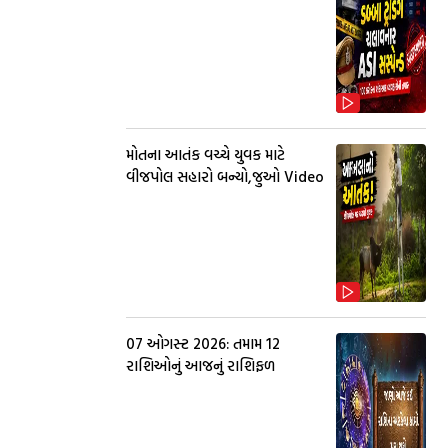
મોતના આતંક વચ્ચે યુવક માટે
વીજપોલ સહારો બન્યો,જુઓ Video
07 ઓગસ્ટ 2026: તમામ 12
રાશિઓનું આજનું રાશિફળ