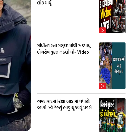
લોક માર્યુ
ગાંધીનગરના ગલુદણમાંથી ઝડપાયુ
ભેળસેળયુક્ત નક્લી ઘી- Video
અમદાવાદમાં રિક્ષા ભાડામાં વધારો!
જાણો હવે કેટલું ભાડુ ચૂકવવું પડશે