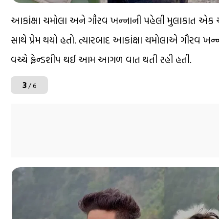
આકાંક્ષા ચમોલા અને ગૌરવ ખન્નાની પહેલી મુલાકાત એક
સાથે પ્રેમ થયો હતો. ત્યારબાદ આકાંક્ષા ચમોલાએ ગૌરવ ખ
વચ્ચે ફ્રેન્ડશીપ થઈ આમ આગળ વાત થતી રહી હતી.
3
/ 6