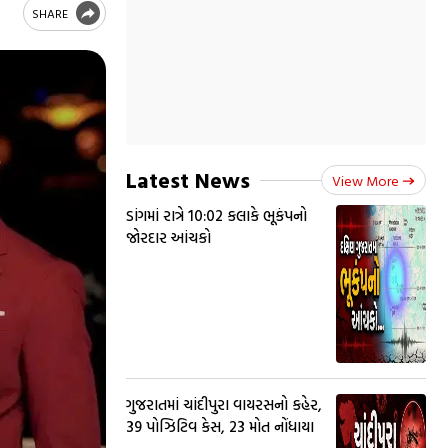
SHARE
Latest News
View More
ડાંગમાં રાત્રે 10:02 કલાકે ભૂકંપનો
જોરદાર આંચકો
ગુજરાતમાં ચાંદીપુરા વાયરસનો કહેર,
39 પોઝિટિવ કેસ, 23 મોત નોંધાયા