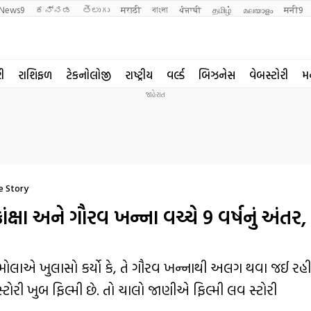
News9
ಕನ್ನಡ
తెలుగు
मराठी
বাংলা
ਪੰਜਾਬੀ
தமிழ்
മലയാളം
मनी9
રી
રાશિફળ
ટેકનોલોજી
રાષ્ટ્રીય
વર્લ્ડ
બિઝનેસ
વેબસ્ટોરી
મ
e Story
ા અને ગૌરવ ખન્ના વચ્ચે 9 વર્ષનું અંતર,
ોલાએ ખુલાસો કર્યો કે, તે ગૌરવ ખન્નાથી અલગ થવા જઈ રહ
્ટોરી ખુબ ફિલ્મી છે. તો ચાલો જાણીએ ફિલ્મી લવ સ્ટોરી