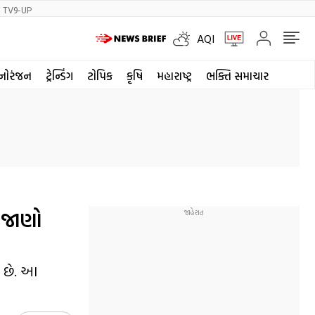
TV9-UP
AQI
નોરંજન
ટ્રેન્ડિંગ
ટોપિક
કૃષિ
મહારાષ્ટ્ર
ભક્તિ સમાચાર
 જાણો
ી છે. આ