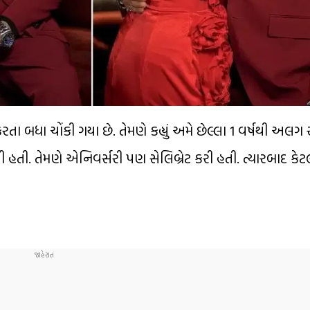
તા બધા ચોંકી ગયા છે. તેમણે કહ્યું અમે છેલ્લા 1 વર્ષથી અલ
ી હતી. તેમણે એનિવર્સરી પણ સેલિબ્રેટ કરી હતી. ત્યારબાદ કેટલ