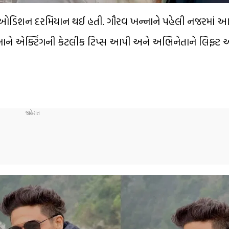
 ઓડિશન દરમિયાન થઈ હતી. ગૌરવ ખન્નાને પહેલી નજરમાં આકા
ન્નાને એક્ટિંગની કેટલીક ટિપ્સ આપી અને અભિનેતાને લિફ્ટ 