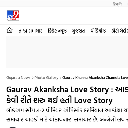
हिन्दी 
તાજા સમાચાર
ક્રિકેટ ન્યૂઝ
ગુજરાત
વીડિયોઝ
ફોટો ગેલે
Gujarati News
Photo Gallery
Gaurav Khanna Akanksha Chamola Lov
Gaurav Akanksha Love Story : આકાંક્ષ
કેવી રીતે શરુ થઈ હતી Love Story
લોકઅપ સીઝન-2 પ્રીમિયર એપિસોડ દરમિયાન આકાંક્ષા ચમ
સમાચાર ચાહકો માટે ચોંકાવનારા સમાચાર છે. બંન્નેની લવ સ