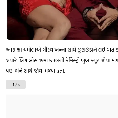
આકાંક્ષા ચમોલાએ ગૌરવ ખન્ના સાથે છુટાછેડાને લઈ વાત કર
જ્યારે બિગ બોસ 19માં કપલની કેમિસ્ટ્રી ખુબ ક્યુટ જોવા મળ
પણ બંને સાથે જોવા મળ્યા હતા.
1
/ 6