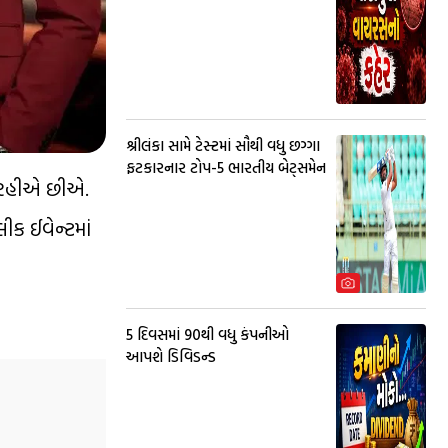
શ્રીલંકા સામે ટેસ્ટમાં સૌથી વધુ છગ્ગા
ફટકારનાર ટોપ-5 ભારતીય બેટ્સમેન
ગ રહીએ છીએ.
ીક ઈવેન્ટમાં
5 દિવસમાં 90થી વધુ કંપનીઓ
આપશે ડિવિડન્ડ