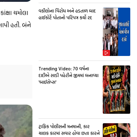
વકીલોના વિરોધ અને હડતાળ બાદ
ંક્ષા ચમોલા
હાઈકોર્ટે પોતાનો પરિપત્ર કર્યો રદ
આપી હતી. બંને
Trending Video: 70 વર્ષના
દાદીએ સાડી પહેરીને જીમમાં બનાવ્યા
'બાઈસેપ્સ'
ટ્રાફિક પોલીસની મનમાની, કાર
ચાલક કારમાં સવાર હોવા છતા કારને