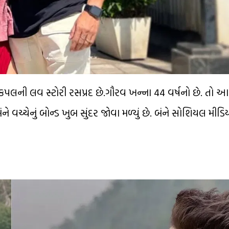
કપલની લવ સ્ટોરી રસપ્રદ છે.ગૌરવ ખન્ના 44 વર્ષનો છે. તો આકા
ંને વચ્ચેનું બોન્ડ ખુબ સુંદર જોવા મળ્યું છે. બંને સોશિયલ મીડિ