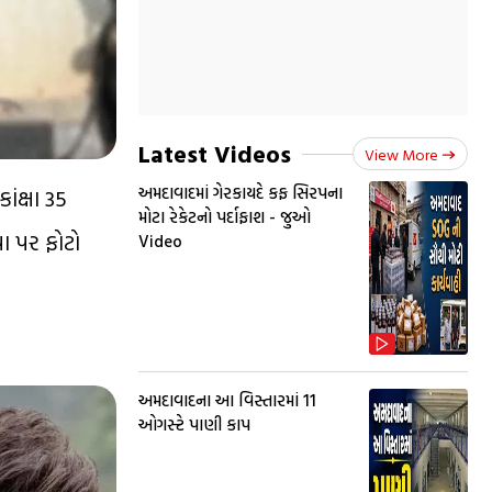
Latest Videos
View More
અમદાવાદમાં ગેરકાયદે કફ સિરપના
ંક્ષા 35
મોટા રેકેટનો પર્દાફાશ - જુઓ
યા પર ફોટો
Video
અમદાવાદના આ વિસ્તારમાં 11
ઓગસ્ટે પાણી કાપ