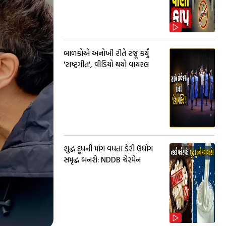
બાળકોએ અનોખી રીતે રજૂ કર્યું
'રાષ્ટ્રગીત', વીડિયો થયો વાયરલ
શુદ્ધ દૂધની માંગ વધતા ડેરી ઉદ્યોગ
સમૃદ્ધ બનશે: NDDB ચેરમેન