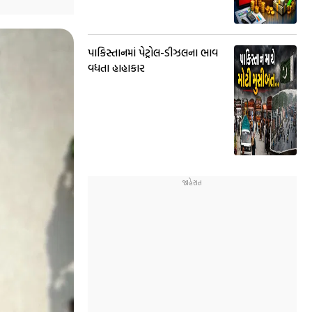
પાકિસ્તાનમાં પેટ્રોલ-ડીઝલના ભાવ
વધતા હાહાકાર