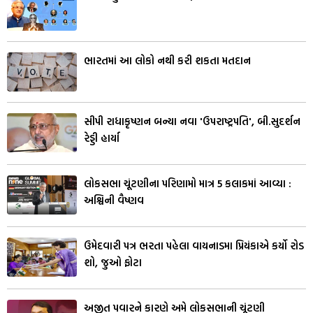
ભારતમાં આ લોકો નથી કરી શકતા મતદાન
સીપી રાધાકૃષ્ણન બન્યા નવા 'ઉપરાષ્ટ્રપતિ', બી.સુદર્શન
રેડ્ડી હાર્યા
લોકસભા ચૂંટણીના પરિણામો માત્ર 5 કલાકમાં આવ્યા :
અશ્વિની વૈષ્ણવ
ઉમેદવારી પત્ર ભરતા પહેલા વાયનાડમા પ્રિયંકાએ કર્યો રોડ
શો, જુઓ ફોટા
અજીત પવારને કારણે અમે લોકસભાની ચૂંટણી