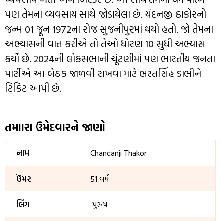
પણ તેમના વ્યવસાય સાથે જોડાયેલા છે. ચંદનજી ઠાકોરનો
જન્મ 01 જૂન 1972ના રોજ સુજનીપુરમાં થયો હતો. જો તેમના
અભ્યાસની વાત કરીએ તો તેઓ ધોરણ 10 સુધી અભ્યાસ
કર્યો છે. 2024ની લોકસભાની ચૂંટણીમાં પણ ભારતીય જનતા
પાર્ટીએ આ બેઠક જાળવી રાખવા માટે ભરતસિંહ ડાભીને
ટિકિટ આપી છે.
તમાારા ઉમેદવારને જાણો
નામ
Chandanji Thakor
ઉંમર
51 વર્ષ
લિંગ
પુરુષ