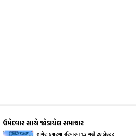
ઉમેદવાર સાથે જોડાયેલ સમાચાર
જ્ઞાનેશ કુમારના પરિવારમાં 1,2 નહી 28 ડોક્ટર