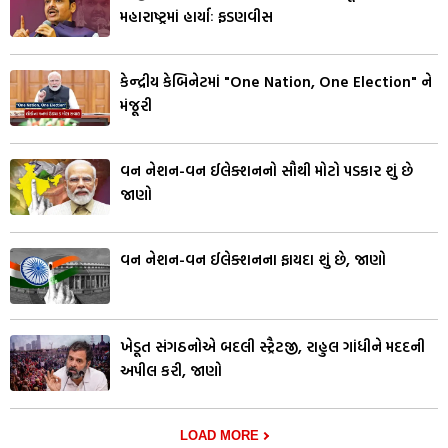
મહારાષ્ટ્રમાં હાર્યાઃ ફડણવીસ
કેન્દ્રીય કેબિનેટમાં "One Nation, One Election" ને
મંજૂરી
વન નેશન-વન ઈલેક્શનનો સૌથી મોટો પડકાર શું છે
જાણો
વન નેશન-વન ઈલેક્શનના ફાયદા શું છે, જાણો
ખેડૂત સંગઠનોએ બદલી સ્ટ્રૈટજી, રાહુલ ગાંધીને મદદની
અપીલ કરી, જાણો
LOAD MORE