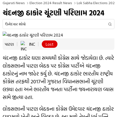
Gujarati News
Election 2024 Result News
Lok Sabha Elections 2024 
ચંદનજી ઠાકોર ચૂંટણી પરિણામ 2024
પાટણ
INC
Lost
ચંદનજી ઠાકોર ઘણા સમયથી કોંગ્રેસ સાથે જોડાયેલા છે. ત્યારે
લોકસભાની પાટણ બેઠક પર કોંગ્રેસ પાર્ટીએ ચંદનજી
ઠાકોરનું નામ જાહેર કર્યુ છે. ચંદનજી ઠાકોર ભારતીય રાષ્ટ્રીય
કોંગ્રેસ તરફથી 2017ની ગુજરાત વિધાનસભાની ચૂંટણી
લડ્યા હતા અને ભારતીય જનતા પાર્ટીના જયનારાયણ વ્યાસ
સામે જીત્યા હતા.
લોકસભાની પાટણ બેઠકના કોંગ્રેસ ઉમેદવાર ચંદનજી ઠાકોર
વ્યવસાયે ખેતી અને બિલ્ડર છે. આ સાથે તેમની ધર્મ પત્નિ