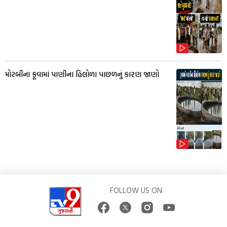
મોરબીના કૂવામાં પાણીના હિલોળા પાછળનું કારણ જાણો
FOLLOW US ON