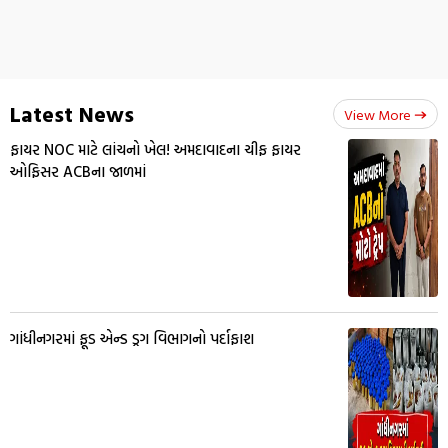
Latest News
View More
ફાયર NOC માટે લાંચનો ખેલ! અમદાવાદના ચીફ ફાયર
ઓફિસર ACBના જાળમાં
ગાંધીનગરમાં ફૂડ એન્ડ ડ્રગ વિભાગનો પર્દાફાશ