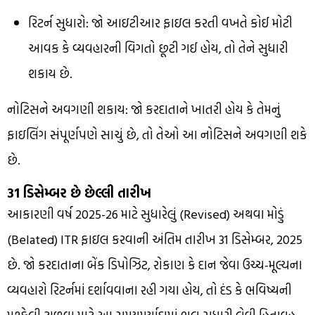
રિટર્ન સુધારો: જો આઇટીઆર ફાઇલ કરતી વખતે કોઈ મોટી
આવક કે વ્યવહારની વિગતો છૂટી ગઈ હોય, તો તેને સુધારી
શકાય છે.
નોટિસને અવગણી શકાય: જો કરદાતાને ખાતરી હોય કે તેમનું
ફાઇલિંગ સંપૂર્ણપણે સાચું છે, તો તેઓ આ નોટિસને અવગણી શકે
છે.
31 ડિસેમ્બર છે છેલ્લી તારીખ
આકારણી વર્ષ 2025-26 માટે સુધારેલું (Revised) અથવા મોડું
(Belated) ITR ફાઇલ કરવાની અંતિમ તારીખ 31 ડિસેમ્બર, 2025
છે. જો કરદાતાના બેંક ડિપોઝિટ, રોકાણ કે દાન જેવા ઉચ્ચ-મૂલ્યના
વ્યવહારો રિટર્નમાં દર્શાવવાના રહી ગયા હોય, તો દંડ કે ભવિષ્યની