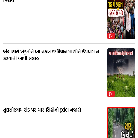
વિરોધ
અંબાલાલે ખેડૂતોને આ નક્ષત્ર દરમિયાન પાણીને ઉપયોગ ન
કરવાની આપી સલાહ
તુલસીશ્યામ રોડ પર ચાર સિંહોનો દુર્લભ નજારો