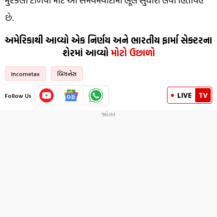
મુશ્કેલી ટાળવા માટે આ સમયમર્યાદામાં ભૂલ સુધારી લેવી હિતાવહ
છે.
અમેરિકાથી આવ્યો એક નિર્ણય અને ભારતીય ફાર્મા સેક્ટરના
શેરમાં આવ્યો
મોટો ઉછાળો
Incometax
બિઝનેસ
LIVE
TV
Follow Us