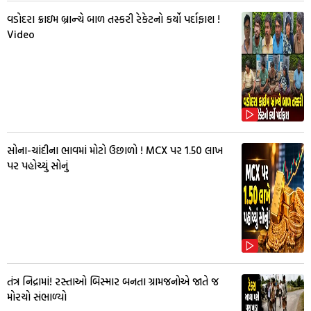
વડોદરા ક્રાઇમ બ્રાન્ચે બાળ તસ્કરી રેકેટનો કર્યો પર્દાફાશ !
Video
સોના-ચાંદીના ભાવમાં મોટો ઉછાળો ! MCX પર ₹1.50 લાખ
પર પહોચ્યું સોનું
તંત્ર નિદ્રામાં! રસ્તાઓ બિસ્માર બનતા ગ્રામજનોએ જાતે જ
મોરચો સંભાળ્યો