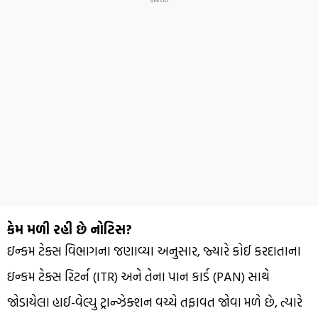
કેમ મળી રહી છે નોટિસ?
ઇન્કમ ટેક્સ વિભાગના જણાવ્યા અનુસાર, જ્યારે કોઈ કરદાતાના
ઇન્કમ ટેક્સ રિટર્ન (ITR) અને તેના પાન કાર્ડ (PAN) સાથે
જોડાયેલા હાઈ-વેલ્યુ ટ્રાન્ઝેક્શન વચ્ચે તફાવત જોવા મળે છે, ત્યારે