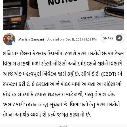
SHARE
Manish Gangani
|
Updated on:
Dec 19, 2025 | 9:22 PM
શનિવાર છેલ્લા કેટલાક દિવસોમાં હજારો કરદાતાઓને ઇન્કમ ટેક્સ
વિભાગ તરફથી મળી રહેલી નોટિસો અને ઇમેઇલ્સને લઈને વિભાગે
આજે એક મહત્વપૂર્ણ નિવેદન જારી કર્યું છે. સીબીડીટી (CBDT) એ
સ્પષ્ટતા કરી છે કે કરદાતાઓને મોકલવામાં આવતા આ સંદેશાઓ
કોઈ દંડ લાદવા કે તપાસ શરૂ કરવા માટે નથી, પરંતુ તે માત્ર એક
‘સલાહકારી’ (Advisory) સૂચના છે. વિભાગનો હેતુ કરદાતાઓને
તેમના આર્થિક વ્યવહારો પ્રત્યે જાગૃત કરવાનો છે.