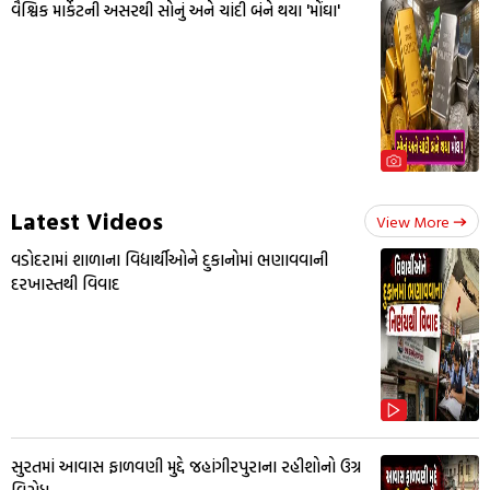
વૈશ્વિક માર્કેટની અસરથી સોનું અને ચાંદી બંને થયા 'મોંઘા'
Latest Videos
View More
વડોદરામાં શાળાના વિદ્યાર્થીઓને દુકાનોમાં ભણાવવાની
દરખાસ્તથી વિવાદ
સુરતમાં આવાસ ફાળવણી મુદ્દે જહાંગીરપુરાના રહીશોનો ઉગ્ર