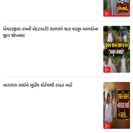
બેચરાજીમાં તંત્રની બેદરકારી! શાળાએ જતા માસૂમ બાળકોના
જીવ જોખમમાં
નારાયણ સાઈને સુપ્રીમ કોર્ટમાંથી રાહત નહીં