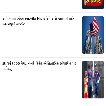
અમેરિકામાં રહેતા ભારતીય વિદ્યાર્થીઓ અને કામદારો માટે
મહત્વપૂર્ણ અપડેટ
55 વર્ષ 5000 મેચ... વનડે ક્રિકેટ ઐતિહાસિક સીમાચિહ્ન પર
પહોંચ્યું