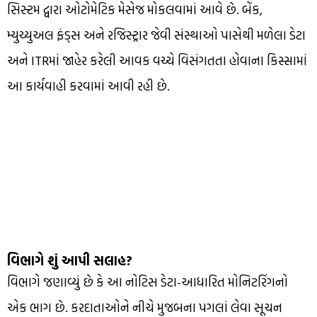
સિસ્ટમ દ્વારા ઓટોમેટિક મેસેજ મોકલવામાં આવે છે. બેંક,
મ્યુચ્યુઅલ ફંડ્સ અને રજિસ્ટ્રાર જેવી સંસ્થાઓ પાસેથી મળેલા ડેટા
અને ITRમાં જાહેર કરેલી આવક વચ્ચે વિસંગતતા હોવાના કિસ્સામાં
આ કાર્યવાહી કરવામાં આવી રહી છે.
વિભાગે શું આપી સલાહ?
વિભાગે જણાવ્યું છે કે આ નોટિસ ડેટા-આધારિત મોનિટરિંગનો
એક ભાગ છે. કરદાતાઓને નીચે મુજબના પગલાં લેવા સૂચન