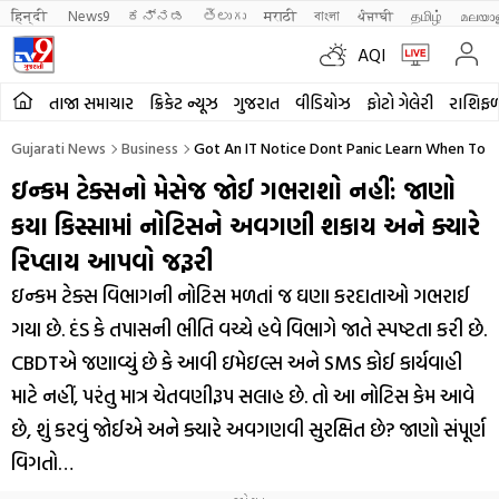
हिन्दी 
News9
ಕನ್ನಡ
తెలుగు
मराठी
বাংলা
ਪੰਜਾਬੀ
தமிழ்
മലയാ
AQI
તાજા સમાચાર
ક્રિકેટ ન્યૂઝ
ગુજરાત
વીડિયોઝ
ફોટો ગેલેરી
રાશિફ
Gujarati News
Business
Got An IT Notice Dont Panic Learn When To R
ઇન્કમ ટેક્સનો મેસેજ જોઈ ગભરાશો નહીં: જાણો
કયા કિસ્સામાં નોટિસને અવગણી શકાય અને ક્યારે
રિપ્લાય આપવો જરૂરી
ઇન્કમ ટેક્સ વિભાગની નોટિસ મળતાં જ ઘણા કરદાતાઓ ગભરાઈ
ગયા છે. દંડ કે તપાસની ભીતિ વચ્ચે હવે વિભાગે જાતે સ્પષ્ટતા કરી છે.
CBDTએ જણાવ્યું છે કે આવી ઇમેઇલ્સ અને SMS કોઈ કાર્યવાહી
માટે નહીં, પરંતુ માત્ર ચેતવણીરૂપ સલાહ છે. તો આ નોટિસ કેમ આવે
છે, શું કરવું જોઈએ અને ક્યારે અવગણવી સુરક્ષિત છે? જાણો સંપૂર્ણ
વિગતો…