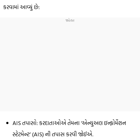
કરવામાં આવ્યું છે:
AIS તપાસો: કરદાતાઓએ તેમના ‘એન્યુઅલ ઇન્ફોર્મેશન
સ્ટેટમેન્ટ’ (AIS) ની તપાસ કરવી જોઈએ.