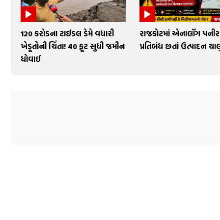
₹120 કરોડના ટાઈડલ ડેમે વધારી
રાજકોટમાં એનાલૉગ પનીર
ખેડૂતોની ચિંતા! 40 ફૂટ સુધી જમીન
પ્રતિબંધ છતાં ઉત્પાદન ચાલ
ધોવાઈ