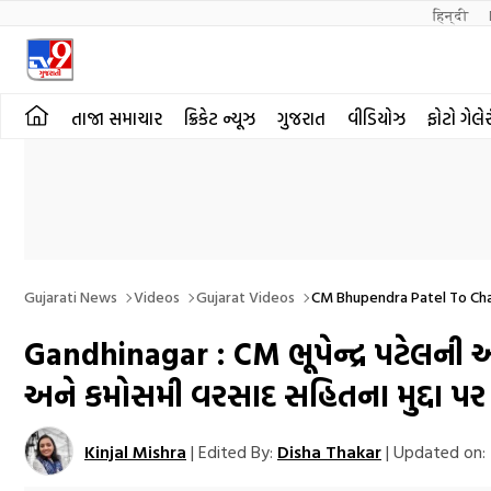
हिन्दी 
તાજા સમાચાર
ક્રિકેટ ન્યૂઝ
ગુજરાત
વીડિયોઝ
ફોટો ગેલે
Gujarati News
Videos
Gujarat Videos
CM Bhupendra Patel To Cha
Gandhinagar : CM ભૂપેન્દ્ર પટેલની અ
અને કમોસમી વરસાદ સહિતના મુદ્દા પર
Kinjal Mishra
|
Edited By:
Disha Thakar
|
Updated on: