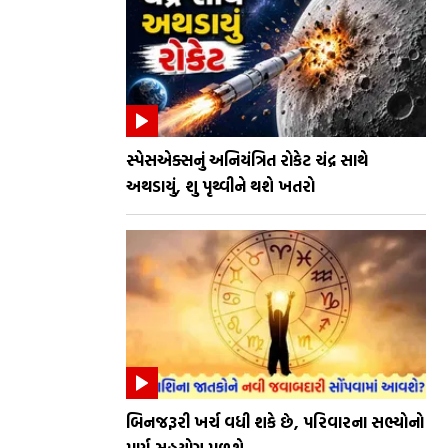
સ્પેસએક્સનું અનિયંત્રિત રોકેટ ચંદ્ર સાથે
અથડાયું, શુ પૃથ્વીને થશે ખતરો
બિનજરૂરી ખર્ચ વધી શકે છે, પરિવારના સભ્યોનો