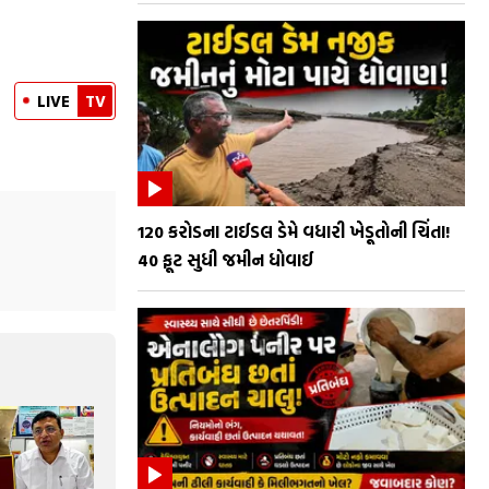
LIVE
TV
₹120 કરોડના ટાઈડલ ડેમે વધારી ખેડૂતોની ચિંતા!
40 ફૂટ સુધી જમીન ધોવાઈ