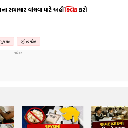
ાના સમાચાર વાંચવા માટે અહીં
ક્લિક
કરો
ગુજરાત
ભૂપેન્દ્ર પટેલ