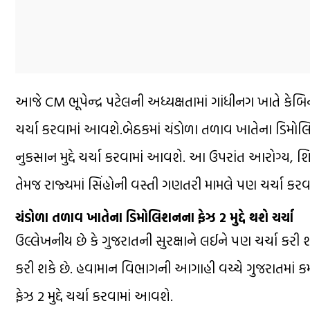
આજે CM ભૂપેન્દ્ર પટેલની અધ્યક્ષતામાં ગાંધીનગ ખાતે કેબિન
ચર્ચા કરવામાં આવશે.બેઠકમાં ચંડોળા તળાવ ખાતેના ડિમોલિશ
નુકસાન મુદ્દે ચર્ચા કરવામાં આવશે. આ ઉપરાંત આરોગ્ય, શિક
તેમજ રાજ્યમાં સિંહોની વસ્તી ગણતરી મામલે પણ ચર્ચા કરવ
ચંડોળા તળાવ ખાતેના ડિમોલિશનના ફેઝ 2 મુદ્દે થશે ચર્ચા
ઉલ્લેખનીય છે કે ગુજરાતની સુરક્ષાને લઈને પણ ચર્ચા કરી
કરી શકે છે. હવામાન વિભાગની આગાહી વચ્ચે ગુજરાતમાં 
ફેઝ 2 મુદ્દે ચર્ચા કરવામાં આવશે.