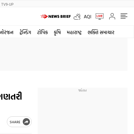
TV9-UP
AQI
નોરંજન
ટ્રેન્ડિંગ
ટોપિક
કૃષિ
મહારાષ્ટ્ર
ભક્તિ સમાચાર
ી ગણતરી
SHARE