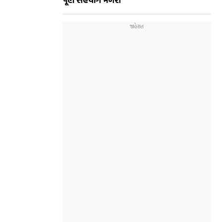
પૂર્ણ સહયોગ મળશે