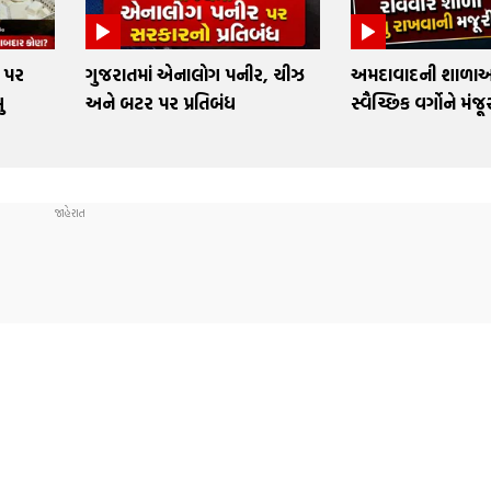
 પર
ગુજરાતમાં એનાલોગ પનીર, ચીઝ
અમદાવાદની શાળાઓમ
ુ
અને બટર પર પ્રતિબંધ
સ્વૈચ્છિક વર્ગોને મંજૂ