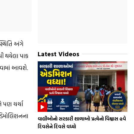
સ્થિતિ અંગે
Latest Videos
થી થયેલા પાક
કરવામાં આવશે.
ે પણ ચર્ચા
 ડિમોલિશનના
વાલીઓનો સરકારી શાળાઓ પ્રત્યેનો વિશ્વાસ હવે
દિવસેને દિવસે વધ્યો