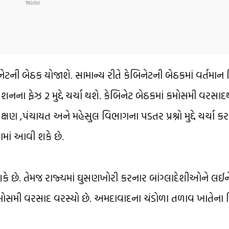
ેટની બેઠક યોજાશે. સામાન્ય રીતે કેબિનેટની બેઠકમાં વર્તમાન 
નના ફેઝ 2 મુદ્દે ચર્ચા થશે. કેબિનેટ બેઠકમાં કમોસમી વરસાદ
્ષણ ,પંચાયત અને મહેસુલ વિભાગના પડતર પ્રશ્નો મુદ્દે ચર્ચા 
ામાં આવી શકે છે.
 શકે છે. તેમજ રાજ્યમાં ઘુસણખોરી કરનાર બાંગ્લાદેશીઓને લઈન
કમોસમી વરસાદ વરસ્યો છે. અમદાવાદના ચંડોળા તળાવ ખાતેના