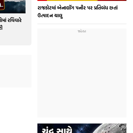
રાજકોટમાં એનાલૉગ પનીર પર પ્રતિબંધ છતાં
ઉત્પાદન ચાલુ
ાં રવિવારે
રી