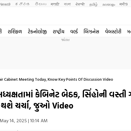
News9
ಕನ್ನಡ
తెలుగు
मराठी
বাংলা
ਪੰਜਾਬੀ
தமிழ்
മലയാളം
मनी9
રી
રાશિફળ
ટેકનોલોજી
રાષ્ટ્રીય
વર્લ્ડ
બિઝનેસ
વેબસ્ટોરી
મ
ir Cabinet Meeting Today, Know Key Points Of Discussion Video
ધ્યક્ષતામાં કેબિનેટ બેઠક, સિંહોની વસ્ત
 થશે ચર્ચા, જુઓ Video
May 14, 2025 | 10:14 AM