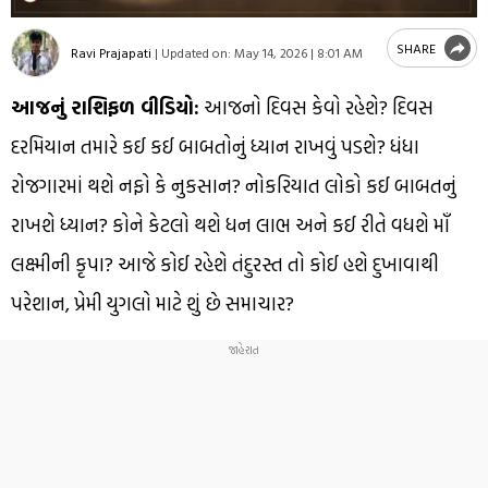
SHARE
Ravi Prajapati
|
Updated on:
May 14, 2026 | 8:01 AM
આજનું રાશિફળ વીડિયો:
આજનો દિવસ કેવો રહેશે? દિવસ
દરમિયાન તમારે કઈ કઈ બાબતોનું ધ્યાન રાખવું પડશે? ધંધા
રોજગારમાં થશે નફો કે નુકસાન? નોકરિયાત લોકો કઈ બાબતનું
રાખશે ધ્યાન? કોને કેટલો થશે ધન લાભ અને કઈ રીતે વધશે માઁ
લક્ષ્મીની કૃપા? આજે કોઈ રહેશે તંદુરસ્ત તો કોઈ હશે દુખાવાથી
પરેશાન, પ્રેમી યુગલો માટે શું છે સમાચાર?