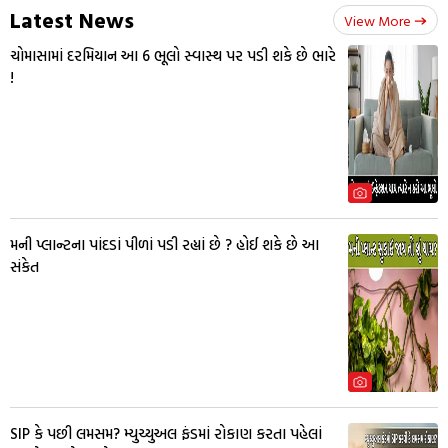
Latest News
View More
ચોમાસામાં દરમિયાન આ 6 ભૂલો સ્વાસ્થ પર પડી શકે છે ભારે
!
મની પ્લાન્ટના પાંદડાં પીળાં પડી રહ્યાં છે ? હોઈ શકે છે આ
સંકેત
SIP કે પછી લમસમ? મ્યુચ્યુઅલ ફંડમાં રોકાણ કરતા પહેલાં