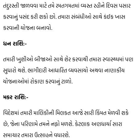
તંદુરસ્તી જાળવવા માટે તમે રમતગમતમાં વ્યસ્ત રહીને દિવસ પસાર
કરવાનું પસંદ કરી શકો છો. તમારા સંબંધીઓ સાથે કંઈક ખાસ
કરવાની યોજના બનાવો.
ધન રાશિ:-
તમારી ખુશીઓ બીજાઓ સાથે શેર કરવાથી તમારા સ્વાસ્થ્યમાં પણ
સુધારો થશે. ભાગીદારી આધારિત વ્યવસાયો અથવા નાણાકીય
યોજનાઓમાં રોકાણ કરવાનું ટાળો.
મકર રાશિ:-
વિદેશમાં તમારી માલિકીની મિલકત આજે સારી કિંમત મેળવી શકે
છે, જેના પરિણામે તમને નફો મળશે. કેટલાક અણધાર્યા સારા
સમાચાર તમારા ઉત્સાહને વધારશે.