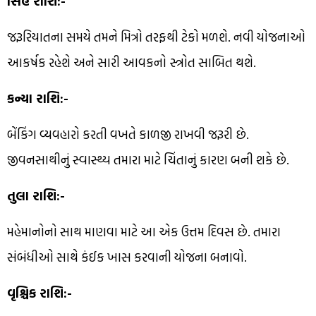
સિંહ રાશિ:-
જરૂરિયાતના સમયે તમને મિત્રો તરફથી ટેકો મળશે. નવી યોજનાઓ
આકર્ષક રહેશે અને સારી આવકનો સ્ત્રોત સાબિત થશે.
કન્યા રાશિ:-
બેંકિંગ વ્યવહારો કરતી વખતે કાળજી રાખવી જરૂરી છે.
જીવનસાથીનું સ્વાસ્થ્ય તમારા માટે ચિંતાનું કારણ બની શકે છે.
તુલા રાશિ:-
મહેમાનોનો સાથ માણવા માટે આ એક ઉત્તમ દિવસ છે. તમારા
સંબંધીઓ સાથે કંઈક ખાસ કરવાની યોજના બનાવો.
વૃશ્ચિક રાશિ:-