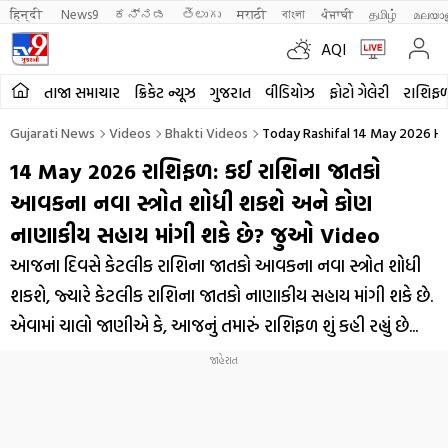
हिन्दी 
News9
ಕನ್ನಡ
తెలుగు
मराठी
বাংলা
ਪੰਜਾਬੀ
தமிழ்
മലയാ
AQI
તાજા સમાચાર
ક્રિકેટ ન્યૂઝ
ગુજરાત
વીડિયોઝ
ફોટો ગેલેરી
રાશિફ
Gujarati News
Videos
Bhakti Videos
Today Rashifal 14 May 2026 Ho
14 May 2026 રાશિફળ: કઈ રાશિના જાતકો
આવકના નવા સ્ત્રોત શોધી શકશે અને કોણ
નાણાકીય સહાય માંગી શકે છે? જુઓ Video
આજના દિવસે કેટલીક રાશિના જાતકો આવકના નવા સ્ત્રોત શોધી
શકશે, જ્યારે કેટલીક રાશિના જાતકો નાણાકીય સહાય માંગી શકે છે.
એવામાં ચાલો જાણીએ કે, આજનું તમારું રાશિફળ શું કહી રહ્યું છે...