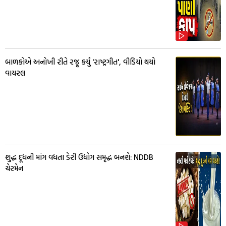
બાળકોએ અનોખી રીતે રજૂ કર્યું 'રાષ્ટ્રગીત', વીડિયો થયો
વાયરલ
શુદ્ધ દૂધની માંગ વધતા ડેરી ઉદ્યોગ સમૃદ્ધ બનશે: NDDB
ચેરમેન