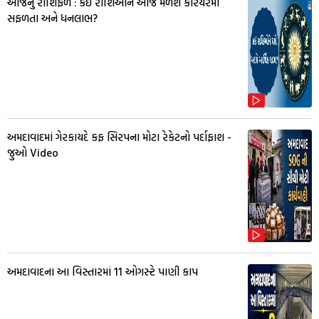
આજનું રાશિફળ : કઈ રાશિઓને આજે મળશે કરિયરમાં
સફળતા અને ધનલાભ?
અમદાવાદમાં ગેરકાયદે કફ સિરપના મોટા રેકેટનો પર્દાફાશ -
જુઓ Video
અમદાવાદના આ વિસ્તારમાં 11 ઓગસ્ટે પાણી કાપ