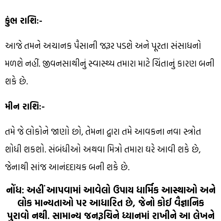
કુંભ રાશિ:-
આજે તમને અચાનક પૈસાની જરૂર પડશે અને પૂરતા સંસાધનો
મળશે નહીં. જીવનસાથીનું સ્વાસ્થ્ય તમારા માટે ચિંતાનું કારણ બની
શકે છે.
મીન રાશિ:-
તમે જે લોકોને જાણો છો, તેમના દ્વારા તમે આવકના નવા સ્ત્રોત
શોધી શકશો. સંબંધીઓ અથવા મિત્રો તમારા ઘરે આવી શકે છે,
જેનાથી સાંજ આનંદદાયક બની શકે છે.
નોંધ:
અહીં આપવામાં આવેલો ઉપાય ધાર્મિક આસ્થાઓ અને
લોક માન્યતાઓ પર આધારિત છે, જેનો કોઈ વૈજ્ઞાનિક
પુરાવો નથી. સામાન્ય જનરૂચિને ધ્યાનમાં રાખીને આ લેખને