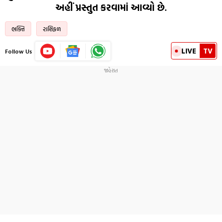
અહીં પ્રસ્તુત કરવામાં આવ્યો છે.
ભક્તિ
રાશિફળ
LIVE
TV
Follow Us