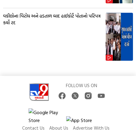
વકીલોના વિરોધ અને હડતાળ બાદ હાઈકોર્ટે પોતાનો પરિપત્ર
કર્યો રદ
FOLLOW US ON
Contact Us
About Us
Advertise With Us