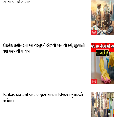
જાણો 'સાચો રસ્તો'
ટોઇલેટ ક્લીનરમાં આ વસ્તુઓ ભેળવી બનાવો સ્પ્રે, જીવાતો
થશે ઘરમાંથી ગાયબ
ક્લિનિક બહારથી ડોક્ટર દ્વારા ચાલતા ડિજિટલ જુગારનો
પર્દાફાશ