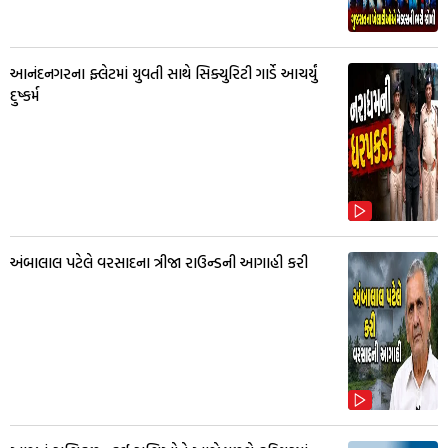
આનંદનગરના ફ્લેટમાં યુવતી સાથે સિક્યુરિટી ગાર્ડે આચર્યું
દુષ્કર્મ
અંબાલાલ પટેલે વરસાદના ત્રીજા રાઉન્ડની આગાહી કરી