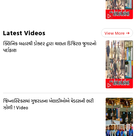
Latest Videos
View More
ક્લિનિક બહારથી ડોક્ટર દ્વારા ચાલતા ડિજિટલ જુગારનો
પર્દાફાશ
જિમ્નાસ્ટિક્સમાં ગુજરાતના ખેલાડીઓએ મેડલ્સની ભરી
ઝોળી ! Video