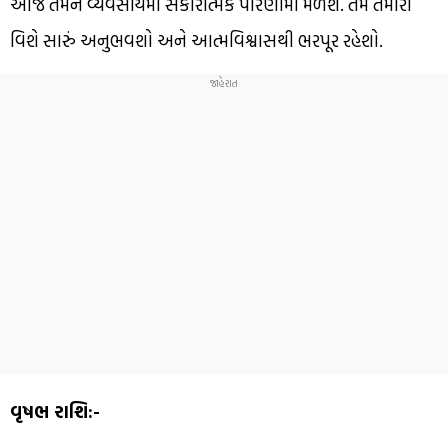
આજે તમને વ્યવસાયમાં સકારાત્મક પરિણામો મળશે. તમે તમારા
વિશે સારું અનુભવશો અને આત્મવિશ્વાસથી ભરપૂર રહેશો.
વૃષભ રાશિ:-