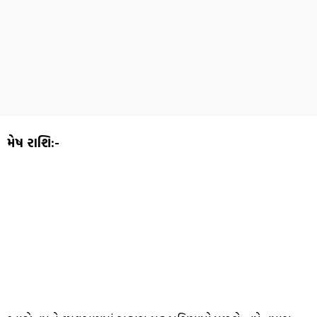
મેષ રાશિ:-