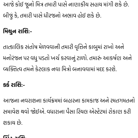
આજે કોઈ જૂનો મિત્ર તમારી પાસે નાણાકીય સહાય માંગી શકે છે.
બીજું કે, તમારી પાસે ધીરજનો અભાવ હોઈ શકે છે.
મિથુન રાશિ:-
તાત્કાલિક સંતોષ મેળવવાની તમારી વૃત્તિને કાબુમાં રાખો અને
મનોરંજન પર વધુ પડતો ખર્ચ કરવાનું ટાળો. તમારું આકર્ષણ અને
વ્યક્તિત્વ તમને કેટલાક નવા મિત્રો બનાવવામાં મદદ કરશે.
કર્ક રાશિ:-
આજના નવરાશના કાર્યક્રમમાં બહારના કામકાજ અને રમતગમતનો
સમાવેશ થવો જોઈએ. વધારાના પૈસા રિયલ એસ્ટેટમાં રોકાણ કરી
શકાય છે.