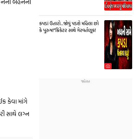
કેતનની બહેનના
કપડાં ઉતારો...જોવું પડશે મહિલા છો
કે પુરુષ!”ક્રિકેટર સાથે ગેરવર્તણૂક!
ક કેવા માંગે
કરી સાથે લગ્ન