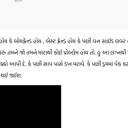
ય કે બોયફ્રેન્ડ હોય , બેસ્ટ ફ્રેન્ડ હોય કે પછી વન સાઈડ લવર 
 કરું તમને જો તમને મારાથી કોઈ પ્રોબ્લેમ હોય તો. હું આ લગ્ન
કો આપી દે. કે પછી સાપ પાસે ડંખ મરાવે. કે પછી ડ્રમમાં પેક કર
ુર થઈ જઈશ.