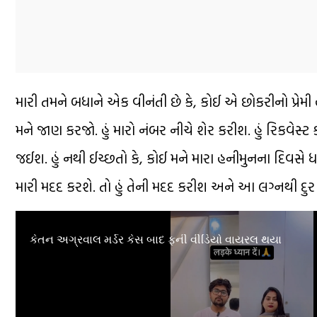
મારી તમને બધાને એક વીનંતી છે કે, કોઈ એ છોકરીનો પ્રેમી હો
મને જાણ કરજો. હું મારો નંબર નીચે શેર કરીશ. હું રિકવેસ્ટ
જઈશ. હું નથી ઈચ્છતો કે, કોઈ મને મારા હનીમુનના દિવસે ધક્
મારી મદદ કરશે. તો હું તેની મદદ કરીશ અને આ લગ્નથી દ
0
seconds
of
કેતન અગ્રવાલ મર્ડર કેસ બાદ ફની વીડિયો વાયરલ થયા
48
seconds
Volume
90%