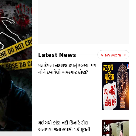
Latest News
View More
મહાદેવના નટરાજ રૂપનું રહસ્ય! પગ
નીચે દબાયેલો અપસ્માર કોણ?
થઈ ગયો કાંડ! નદી કિનારે રીલ
બનાવવા જતા લપસી ગઈ યુવતી