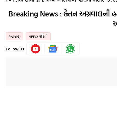
Breaking News : કેતન અગ્રવાલની હત્ય
મહારાષ્ટ્ર
વાયરલ વીડિયો
Follow Us