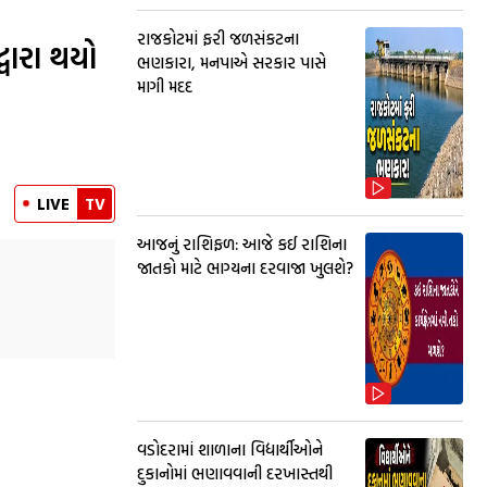
રાજકોટમાં ફરી જળસંકટના
્વારા થયો
ભણકારા, મનપાએ સરકાર પાસે
માગી મદદ
LIVE
TV
આજનું રાશિફળ: આજે કઈ રાશિના
જાતકો માટે ભાગ્યના દરવાજા ખુલશે?
વડોદરામાં શાળાના વિદ્યાર્થીઓને
દુકાનોમાં ભણાવવાની દરખાસ્તથી