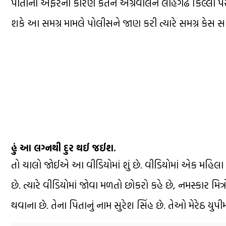
પોતાના અફેરના કારણે કેતન અગ્રવાલને લોહગઢ કિલ્લા પરથી
શકે આ સમગ્ર મામલે પોલીસને જાણ કરી ત્યારે સમગ્ર કેસ સા
હું આ લગ્નથી દુર થઈ જઈશ.
તો ચાલો જોઈએ આ વીડિયોમાં શું છે. વીડિયોમાં એક મહિલા કહ
છે. ત્યારે વીડિયોમાં જોવા મળતો છોકરો કહે છે, નમસ્કાર મિ
થવાના છે. તેના પિતાનું નામ સુરેશ સિંહ છે. તેઓ મેરેઠ યુપીમા