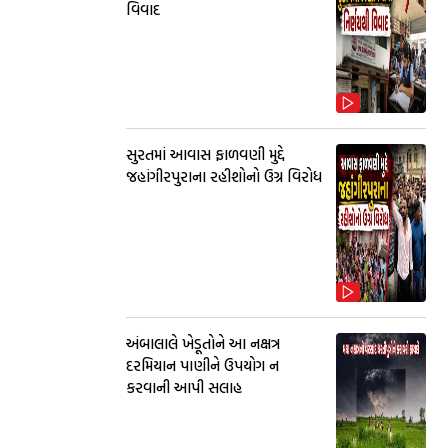
વિવાદ
સુરતમાં આવાસ ફાળવણી મુદ્દે
જહાંગીરપુરાના રહીશોનો ઉગ્ર વિરોધ
અંબાલાલે ખેડૂતોને આ નક્ષત્ર
દરમિયાન પાણીને ઉપયોગ ન
કરવાની આપી સલાહ