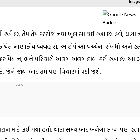
Image 
હી છે, તેમ તેમ દરરોજ નવા ખુલાસા થઈ રહ્યા છે. હવે, ઘણા 
સ કથિત નાણાકીય વ્યવહારો, આરોપીઓ વચ્ચેના સંબંધો અને હ
રમિયાન, બંને પરિવારો અલગ અલગ દાવા કરી રહ્યા છે. આ બ
 જેને જોયા બાદ તમે પણ વિચારમાં પડી જશે.
રેશન માટે લઈ ગયો હતો. થોડા સમય બાદ બંનેના લગ્ન પણ હતા