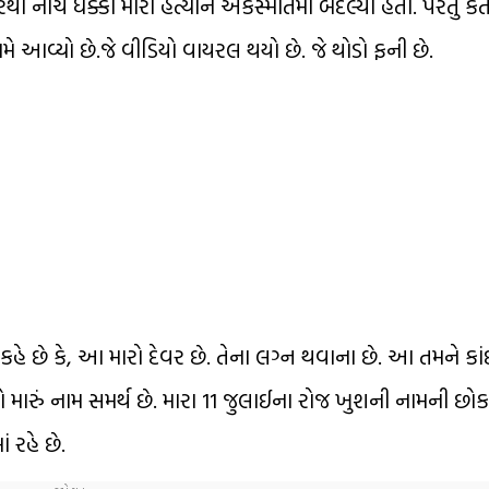
 નીચે ધક્કો મારી હત્યાને અકસ્માતમાં બદલ્યો હતો. પરંતુ 
મે આવ્યો છે.જે વીડિયો વાયરલ થયો છે. જે થોડો ફની છે.
ે છે કે, આ મારો દેવર છે. તેના લગ્ન થવાના છે. આ તમને કાંઈ
ત્રો મારું નામ સમર્થ છે. મારા 11 જુલાઈના રોજ ખુશની નામની છો
ં રહે છે.