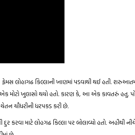
ી પાસે ફેમસ લોહાગઢ કિલ્લાની ખાણમાં પડવાથી થઈ હતી. શરુઆત
ં એક મોટો ખુલાસો થયો હતો. કારણ કે, આ એક કાવતરું હતુ. 
ી ચેતન ચૌધરીની ધરપકડ કરી છે.
 દુર કરવા માટે લોહગઢ કિલ્લા પર બોલાવ્યો હતો. અહીથી નીચે
માં છે.