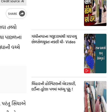
Credit source: AI
SHARE
નવા તથ્યો
ત્યા પાછળના
ગાંધીનગરના ગલુદણમાંથી ઝડપાયુ
ભેળસેળયુક્ત નક્લી ઘી- Video
ધાની વચ્ચે
બિહારની હોસ્પિટલની બેદરકારી,
દર્દીના તૂટેલા પગમાં બાંધ્યુ પૂંઠુ !
. પરંતુ સિયાએ