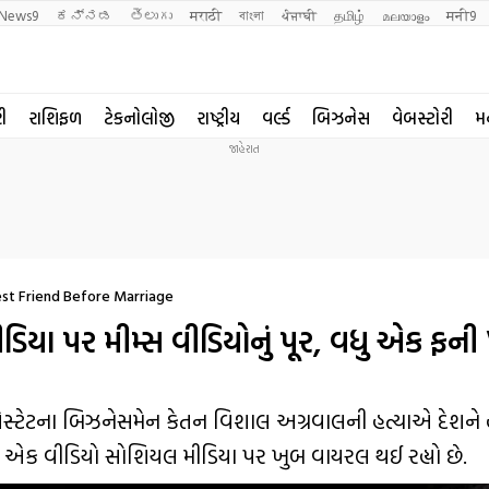
News9
ಕನ್ನಡ
తెలుగు
मराठी
বাংলা
ਪੰਜਾਬੀ
தமிழ்
മലയാളം
मनी9
રી
રાશિફળ
ટેકનોલોજી
રાષ્ટ્રીય
વર્લ્ડ
બિઝનેસ
વેબસ્ટોરી
મ
est Friend Before Marriage
ડિયા પર મીમ્સ વીડિયોનું પૂર, વધુ એક ફન
્ટેટના બિઝનેસમેન કેતન વિશાલ અગ્રવાલની હત્યાએ દેશને હ
ાં એક વીડિયો સોશિયલ મીડિયા પર ખુબ વાયરલ થઈ રહ્યો છે.