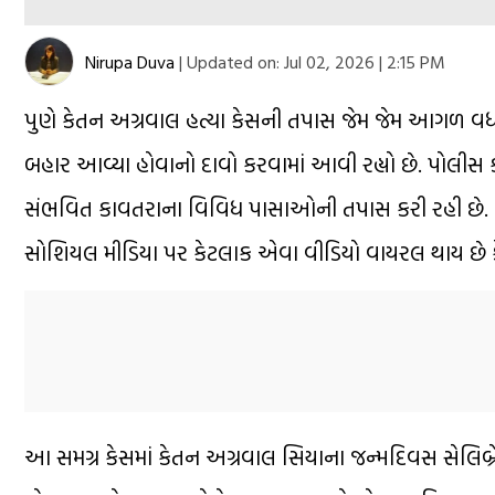
Nirupa Duva
|
Updated on:
Jul 02, 2026 | 2:15 PM
પુણે કેતન અગ્રવાલ હત્યા કેસની તપાસ જેમ જેમ આગળ વધી ર
બહાર આવ્યા હોવાનો દાવો કરવામાં આવી રહ્યો છે. પોલી
સંભવિત કાવતરાના વિવિધ પાસાઓની તપાસ કરી રહી છે. દ
સોશિયલ મીડિયા પર કેટલાક એવા વીડિયો વાયરલ થાય છે કે,
આ સમગ્ર કેસમાં કેતન અગ્રવાલ સિયાના જન્મદિવસ સેલિબ્