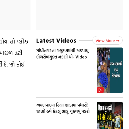
Latest Videos
હોય. તો પ્લીઝ
View More
ગાંધીનગરના ગલુદણમાંથી ઝડપાયુ
થી પાછળ હટી
ભેળસેળયુક્ત નક્લી ઘી- Video
ી દે. જો કોઈ
અમદાવાદમાં રિક્ષા ભાડામાં વધારો!
જાણો હવે કેટલું ભાડુ ચૂકવવું પડશે