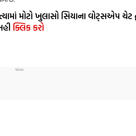
ામાં મોટો ખુલાસો સિયાના વોટ્સએપ ચેટ દ
અહી
ક્લિક કરો