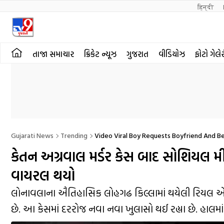
हिन्दी 
તાજા સમાચાર
ક્રિકેટ ન્યૂઝ
ગુજરાત
વીડિયોઝ
ફોટો ગેલે
Gujarati News
Trending
Video Viral Boy Requests Boyfriend And B
કેતન અગ્રવાલ મર્ડર કેસ બાદ સોશિયલ મી
વાયરલ થયો
લોનાવલાના ઐતિહાસિક લોહગઢ કિલ્લામાં થયેલી રિયલ એસ
છે. આ કેસમાં દરરોજ નવા નવા ખુલાસો થઈ રહ્યા છે. હાલમ