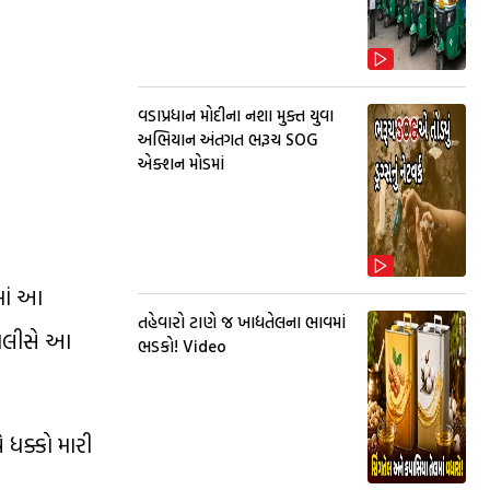
વડાપ્રધાન મોદીના નશા મુક્ત યુવા
અભિયાન અંતગત ભરૂચ SOG
એક્શન મોડમાં
માં આ
તહેવારો ટાણે જ ખાદ્યતેલના ભાવમાં
પોલીસે આ
ભડકો! Video
 ધક્કો મારી