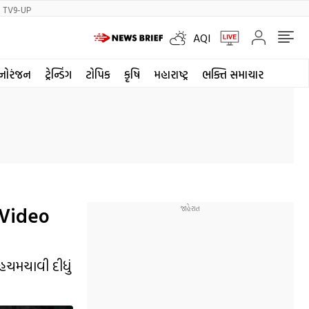
TV9-UP
AQI
નોરંજન
ટ્રેન્ડિંગ
ટોપિક
કૃષિ
મહારાષ્ટ્ર
ભક્તિ સમાચાર
ી Video
ચમચાવી દીધું