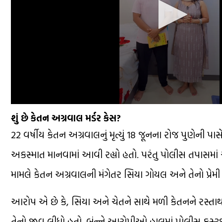
શું છે કેતન અગ્રવાલ મર્ડર કેસ?
22 વર્ષીય કેતન અગ્રવાલનું મૃત્યું 18 જૂનના રોજ પુણેન
અકસ્માત માનવામાં આવી રહ્યો હતો. પરંતુ પોલીસ તપાસમા
મામલે કેતન અગ્રવાલની મંગેતર સિયા ગોયલ અને તેનો પ્રેમ
આરોપ એ છે કે, સિયા અને ચેતને સાથે મળી કેતનને રસ્તાથી
તેનો જીવ લીધો હતો. બંન્ને આરોપીઓ હાલમાં પોલીસ કસ્ટડી