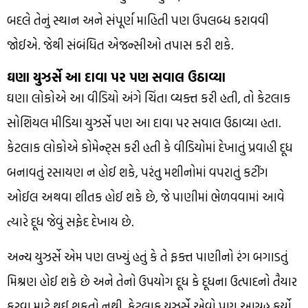
બદલે તેનું સ્થાન અને સંપૂર્ણ માહિતી પણ ઉપલબ્ધ કરાવવી
જોઈએ. જેથી સંબંધિત એજન્સીઓ તપાસ કરી શકે.
ઘણા યુઝર્સે આ દાવા પર પણ સવાલ ઉઠાવ્યા
ઘણા લોકોએ આ વીડિયો અંગે ચિંતા વ્યક્ત કરી હતી, તો કેટલાક
સોશિયલ મીડિયા યુઝર્સે પણ આ દાવા પર સવાલ ઉઠાવ્યા હતા.
કેટલાક લોકોએ કોમેન્ટ્સ કરી હતી કે વીડિયોમાં દેખાતું પ્રવાહી દૂધ
બનાવતું રસાયણ ન હોઈ શકે, પરંતુ મશીનોમાં વપરાતું કટીંગ
ઓઈલ અથવા શીતક હોઈ શકે છે, જે પાણીમાં ભેળવવામાં આવે
ત્યારે દૂધ જેવું સફેદ દેખાય છે.
અન્ય યુઝર્સે એમ પણ લખ્યું હતું કે તે ફક્ત પાણીનો રંગ બગાડતું
મિશ્રણ હોઈ શકે છે અને તેનો ઉપયોગ દૂધ કે દૂધના ઉત્પાદનો તૈયાર
કરવા માટે થઈ શકતો નથી. કેટલાક યુઝર્સે એવો પણ આગ્રહ કર્યો