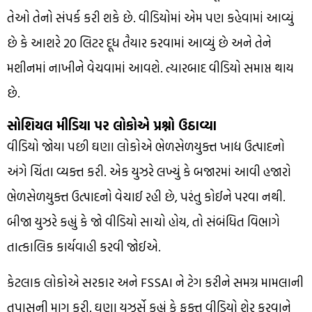
તેઓ તેનો સંપર્ક કરી શકે છે. વીડિયોમાં એમ પણ કહેવામાં આવ્યું
છે કે આશરે 20 લિટર દૂધ તૈયાર કરવામાં આવ્યું છે અને તેને
મશીનમાં નાખીને વેચવામાં આવશે. ત્યારબાદ વીડિયો સમાપ્ત થાય
છે.
સોશિયલ મીડિયા પર લોકોએ પ્રશ્નો ઉઠાવ્યા
વીડિયો જોયા પછી ઘણા લોકોએ ભેળસેળયુક્ત ખાદ્ય ઉત્પાદનો
અંગે ચિંતા વ્યક્ત કરી. એક યુઝરે લખ્યું કે બજારમાં આવી હજારો
ભેળસેળયુક્ત ઉત્પાદનો વેચાઈ રહી છે, પરંતુ કોઈને પરવા નથી.
બીજા યુઝરે કહ્યું કે જો વીડિયો સાચો હોય, તો સંબંધિત વિભાગે
તાત્કાલિક કાર્યવાહી કરવી જોઈએ.
કેટલાક લોકોએ સરકાર અને FSSAI ને ટેગ કરીને સમગ્ર મામલાની
તપાસની માગ કરી. ઘણા યુઝર્સે કહ્યું કે ફક્ત વીડિયો શેર કરવાને