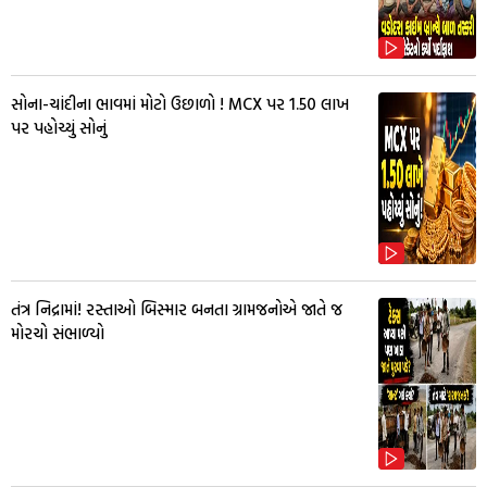
સોના-ચાંદીના ભાવમાં મોટો ઉછાળો ! MCX પર ₹1.50 લાખ
પર પહોચ્યું સોનું
તંત્ર નિદ્રામાં! રસ્તાઓ બિસ્માર બનતા ગ્રામજનોએ જાતે જ
મોરચો સંભાળ્યો