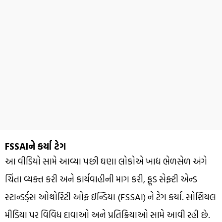
FSSAIને કર્યા ટેગ
આ વીડિયો સામે આવ્યા પછી ઘણા લોકોએ ખાદ્ય ભેળસેળ અંગે
ચિંતા વ્યક્ત કરી અને કાર્યવાહીની માગ કરી, ફૂડ સેફ્ટી એન્ડ
સ્ટાન્ડર્ડ્સ ઓથોરિટી ઓફ ઈન્ડિયા (FSSAI) ને ટેગ કર્યા. સોશિયલ
મીડિયા પર વિવિધ દાવાઓ અને પ્રતિક્રિયાઓ સામે આવી રહી છે.