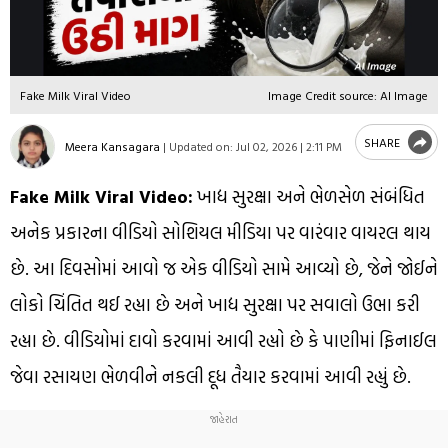
Fake Milk Viral Video
Image Credit source: AI Image
SHARE
Meera Kansagara
|
Updated on:
Jul 02, 2026 | 2:11 PM
Fake Milk Viral Video:
ખાદ્ય સુરક્ષા અને ભેળસેળ સંબંધિત
અનેક પ્રકારના વીડિયો સોશિયલ મીડિયા પર વારંવાર વાયરલ થાય
છે. આ દિવસોમાં આવો જ એક વીડિયો સામે આવ્યો છે, જેને જોઈને
લોકો ચિંતિત થઈ રહ્યા છે અને ખાદ્ય સુરક્ષા પર સવાલો ઉભા કરી
રહ્યા છે. વીડિયોમાં દાવો કરવામાં આવી રહ્યો છે કે પાણીમાં ફિનાઈલ
જેવા રસાયણ ભેળવીને નકલી દૂધ તૈયાર કરવામાં આવી રહ્યું છે.