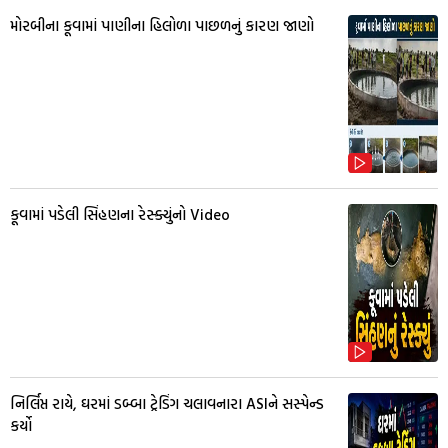
મોરબીના કૂવામાં પાણીના હિલોળા પાછળનું કારણ જાણો
કૂવામાં પડેલી સિંહણના રેસ્ક્યુંનો Video
નિર્લિપ્ત રાયે, ઘરમાં ડબ્બા ટ્રેડિંગ ચલાવનારા ASIને સસ્પેન્ડ
કર્યો