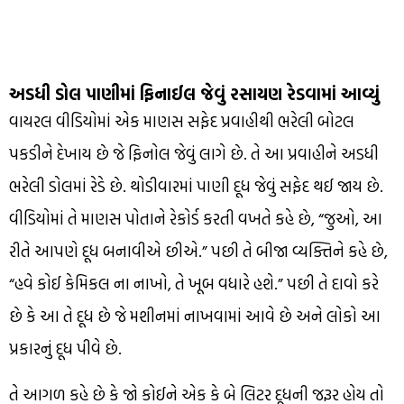
અડધી ડોલ પાણીમાં ફિનાઈલ જેવું રસાયણ રેડવામાં આવ્યું
વાયરલ વીડિયોમાં એક માણસ સફેદ પ્રવાહીથી ભરેલી બોટલ
પકડીને દેખાય છે જે ફિનોલ જેવું લાગે છે. તે આ પ્રવાહીને અડધી
ભરેલી ડોલમાં રેડે છે. થોડીવારમાં પાણી દૂધ જેવું સફેદ થઈ જાય છે.
વીડિયોમાં તે માણસ પોતાને રેકોર્ડ કરતી વખતે કહે છે, “જુઓ, આ
રીતે આપણે દૂધ બનાવીએ છીએ.” પછી તે બીજા વ્યક્તિને કહે છે,
“હવે કોઈ કેમિકલ ના નાખો, તે ખૂબ વધારે હશે.” પછી તે દાવો કરે
છે કે આ તે દૂધ છે જે મશીનમાં નાખવામાં આવે છે અને લોકો આ
પ્રકારનું દૂધ પીવે છે.
તે આગળ કહે છે કે જો કોઈને એક કે બે લિટર દૂધની જરૂર હોય તો