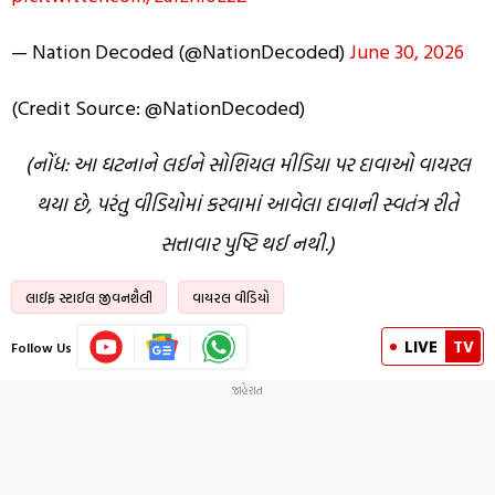
— Nation Decoded (@NationDecoded)
June 30, 2026
(Credit Source: @NationDecoded)
(નોંધ: આ ઘટનાને લઈને સોશિયલ મીડિયા પર દાવાઓ વાયરલ
થયા છે, પરંતુ વીડિયોમાં કરવામાં આવેલા દાવાની સ્વતંત્ર રીતે
સત્તાવાર પુષ્ટિ થઈ નથી.)
લાઈફ સ્ટાઈલ જીવનશૈલી
વાયરલ વીડિયો
LIVE
TV
Follow Us