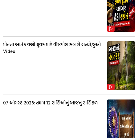
મોતના આતંક વચ્ચે યુવક માટે વીજપોલ સહારો બન્યો,જુઓ
Video
07 ઓગસ્ટ 2026: તમામ 12 રાશિઓનું આજનું રાશિફળ