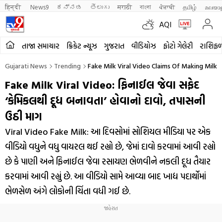
हिन्दी 
News9
ಕನ್ನಡ
తెలుగు
मराठी
বাংলা
ਪੰਜਾਬੀ
தமிழ்
മലയാ
AQI
તાજા સમાચાર
ક્રિકેટ ન્યૂઝ
ગુજરાત
વીડિયોઝ
ફોટો ગેલેરી
રાશિફ
Gujarati News
Trending
Fake Milk Viral Video Claims Of Making Milk
Fake Milk Viral Video: ફિનાઈલ જેવા સફેદ
‘કેમિકલથી દૂધ બનાવતા’ હોવાનો દાવો, તપાસની
ઉઠી માગ
Viral Video Fake Milk: આ દિવસોમાં સોશિયલ મીડિયા પર એક
વીડિયો વધુને વધુ વાયરલ થઈ રહ્યો છે, જેમાં દાવો કરવામાં આવી રહ્યો
છે કે પાણી અને ફિનાઈલ જેવા રસાયણ ભેળવીને નકલી દૂધ તૈયાર
કરવામાં આવી રહ્યું છે. આ વીડિયો સામે આવ્યા બાદ ખાદ્ય પદાર્થોમાં
ભેળસેળ અંગે લોકોની ચિંતા વધી ગઈ છે.