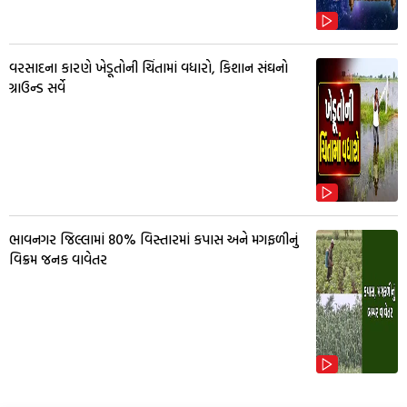
વરસાદના કારણે ખેડૂતોની ચિંતામાં વધારો, કિશાન સંઘનો
ગ્રાઉન્ડ સર્વે
ભાવનગર જિલ્લામાં 80% વિસ્તારમાં કપાસ અને મગફળીનું
વિક્રમ જનક વાવેતર