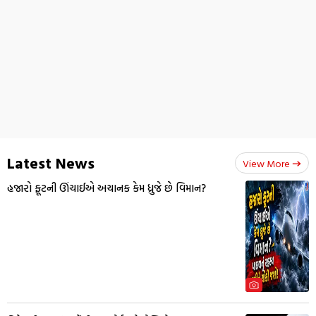
Latest News
View More
હજારો ફૂટની ઊંચાઈએ અચાનક કેમ ધ્રુજે છે વિમાન?