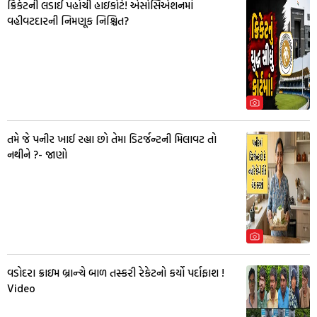
ક્રિકેટની લડાઈ પહોંચી હાઇકોર્ટ! એસોસિએશનમાં
વહીવટદારની નિમણૂક નિશ્ચિત?
તમે જે પનીર ખાઈ રહ્યા છો તેમા ડિટર્જન્ટની મિલાવટ તો
નથીને ?- જાણો
વડોદરા ક્રાઇમ બ્રાન્ચે બાળ તસ્કરી રેકેટનો કર્યો પર્દાફાશ !
Video