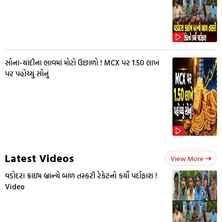
સોના-ચાંદીના ભાવમાં મોટો ઉછાળો ! MCX પર ₹1.50 લાખ
પર પહોચ્યું સોનું
Latest Videos
View More
વડોદરા ક્રાઇમ બ્રાન્ચે બાળ તસ્કરી રેકેટનો કર્યો પર્દાફાશ !
Video