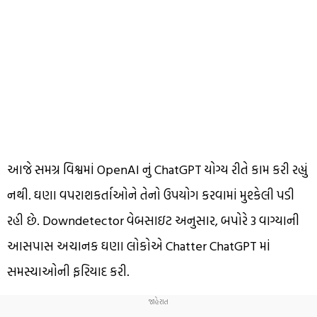
આજે સમગ્ર વિશ્વમાં OpenAI નું ChatGPT યોગ્ય રીતે કામ કરી રહ્યું
નથી. ઘણા વપરાશકર્તાઓને તેનો ઉપયોગ કરવામાં મુશ્કેલી પડી
રહી છે. Downdetector વેબસાઇટ અનુસાર, બપોરે 3 વાગ્યાની
આસપાસ અચાનક ઘણા લોકોએ Chatter ChatGPT માં
સમસ્યાઓની ફરિયાદ કરી.