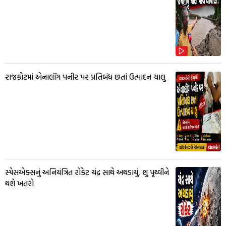
રાજકોટમાં એનાલૉગ પનીર પર પ્રતિબંધ છતાં ઉત્પાદન ચાલુ
સ્પેસએક્સનું અનિયંત્રિત રોકેટ ચંદ્ર સાથે અથડાયું, શુ પૃથ્વીને
થશે ખતરો