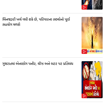
બિનજરૂરી ખર્ચ વધી શકે છે, પરિવારના સભ્યોનો પૂર્ણ
સહયોગ મળશે
ગુજરાતમાં એનાલોગ પનીર, ચીઝ અને બટર પર પ્રતિબંધ