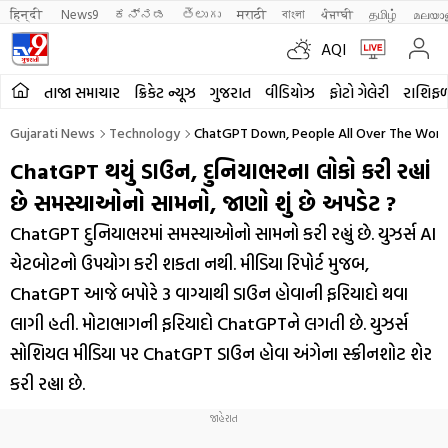
हिन्दी 
News9
ಕನ್ನಡ
తెలుగు
मराठी
বাংলা
ਪੰਜਾਬੀ
தமிழ்
മലയാ
AQI
તાજા સમાચાર
ક્રિકેટ ન્યૂઝ
ગુજરાત
વીડિયોઝ
ફોટો ગેલેરી
રાશિફ
Gujarati News
Technology
ChatGPT Down, People All Over The Worl
ChatGPT થયું ડાઉન, દુનિયાભરના લોકો કરી રહ્યાં
છે સમસ્યાઓનો સામનો, જાણો શું છે અપડેટ ?
ChatGPT દુનિયાભરમાં સમસ્યાઓનો સામનો કરી રહ્યું છે. યુઝર્સ AI
ચેટબોટનો ઉપયોગ કરી શકતા નથી. મીડિયા રિપોર્ટ મુજબ,
ChatGPT આજે બપોરે 3 વાગ્યાથી ડાઉન હોવાની ફરિયાદો થવા
લાગી હતી. મોટાભાગની ફરિયાદો ChatGPTને લગતી છે. યુઝર્સ
સોશિયલ મીડિયા પર ChatGPT ડાઉન હોવા અંગેના સ્ક્રીનશોટ શેર
કરી રહ્યા છે.