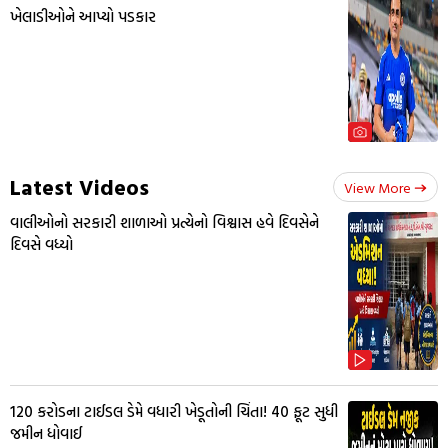
ખેલાડીઓને આપ્યો પડકાર
Latest Videos
View More
વાલીઓનો સરકારી શાળાઓ પ્રત્યેનો વિશ્વાસ હવે દિવસેને
દિવસે વધ્યો
₹120 કરોડના ટાઈડલ ડેમે વધારી ખેડૂતોની ચિંતા! 40 ફૂટ સુધી
જમીન ધોવાઈ