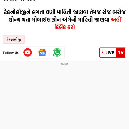
ટેકનોલોજીને લગતા ઘણી માહિતી જાણવા તેમજ રોજ બરોજ
લોન્ચ થતા મોબાઈલ ફોન અંગેની માહિતી જાણવા
અહીં
ક્લિક કરો
ટેકનોલોજી
LIVE
TV
Follow Us