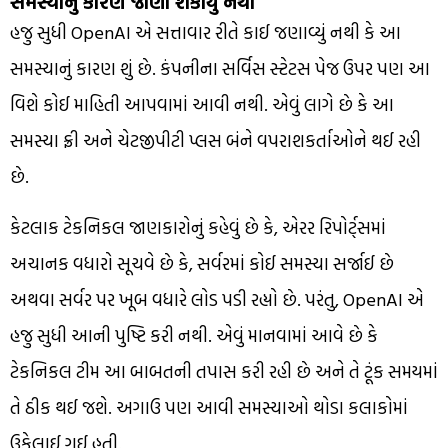
સમસ્યાનું કારણ જાણી શકાયું નથી
હજુ સુધી OpenAI એ સત્તાવાર રીતે કાઈ જણાવ્યું નથી કે આ
સમસ્યાનું કારણ શું છે. કંપનીના સર્વિસ સ્ટેટસ પેજ ઉપર પણ આ
વિશે કોઈ માહિતી આપવામાં આવી નથી. એવું લાગે છે કે આ
સમસ્યા ફ્રી અને ચેટજીપીટી પ્લસ બંને વપરાશકર્તાઓને થઈ રહી
છે.
કેટલાક ટેકનિકલ જાણકારોનું કહેવું છે કે, એરર રિપોર્ટ્સમાં
અચાનક વધારો સૂચવે છે કે, સર્વરમાં કોઈ સમસ્યા સર્જાઈ છે
અથવા સર્વર પર ખૂબ વધારે લોડ પડી રહ્યો છે. પરંતુ, OpenAI એ
હજુ સુધી આની પુષ્ટિ કરી નથી. એવું માનવામાં આવે છે કે
ટેકનિકલ ટીમ આ બાબતની તપાસ કરી રહી છે અને તે ટૂંક સમયમાં
તે ઠીક થઈ જશે. અગાઉ પણ આવી સમસ્યાઓ થોડા કલાકોમાં
ઉકેલાઈ ગઈ હતી.