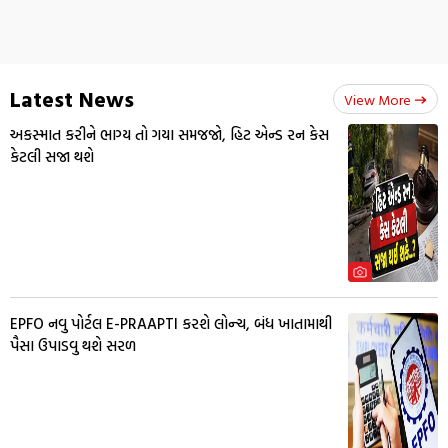
Latest News
View More
અકસ્માત કરીને ભાગ્ય તો ગયા સમજજો, હિટ એન્ડ રન કેસ
કેટલી સજા થશે
EPFO નવુ પોર્ટલ E-PRAAPTI કરશે લોન્ચ, બંધ ખાતામાથી
પૈસા ઉપાડવુ થશે સરળ