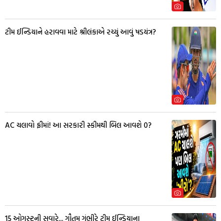
ટીમ ઈન્ડિયાને હરાવવા માટે શ્રીલંકાએ રચ્યું આવું ષડયંત્ર?
AC ચલાવો ફ્રીમાં! આ સરકારી સ્કીમથી બિલ આવશે ₹0?
15 ઓગસ્ટની સવારે... ગૌતમ ગંભીરે ટીમ ઈન્ડિયાના