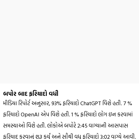
બપોર બાદ ફરિયાદો વધી
મીડિયા રિપોર્ટ અનુસાર, 93% ફરિયાદો ChatGPT વિશે હતી. 7 %
ફરિયાદો OpenAI એપ વિશે હતી. 1 % ફરિયાદો લોગ ઇન કરવામાં
સમસ્યાઓ વિશે હતી. લોકોએ બપોરે 2:45 વાગ્યાની આસપાસ
ફરિયાદ કરવાનું શરૂ કર્યું અને સૌથી વધુ ફરિયાદો 3:02 વાગ્યે આવી.