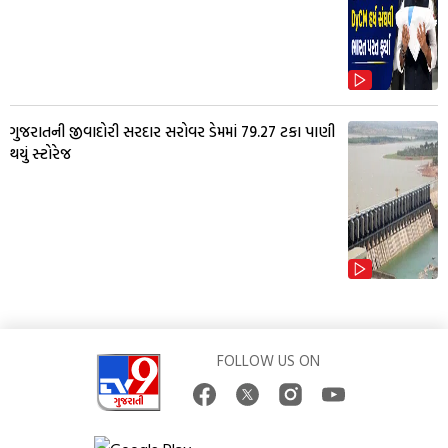
ગુજરાતની જીવાદોરી સરદાર સરોવર ડેમમાં 79.27 ટકા પાણી
થયું સ્ટોરેજ
FOLLOW US ON