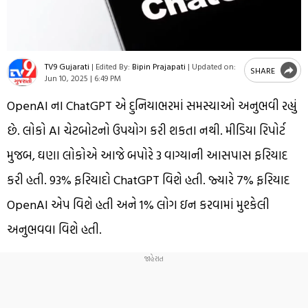
TV9 Gujarati
|
Edited By:
Bipin Prajapati
|
Updated on:
SHARE
Jun 10, 2025 | 6:49 PM
OpenAI ના ChatGPT એ દુનિયાભરમાં સમસ્યાઓ અનુભવી રહ્યું
છે. લોકો AI ચેટબોટનો ઉપયોગ કરી શકતા નથી. મીડિયા રિપોર્ટ
મુજબ, ઘણા લોકોએ આજે બપોરે 3 વાગ્યાની આસપાસ ફરિયાદ
કરી હતી. 93% ફરિયાદો ChatGPT વિશે હતી. જ્યારે 7% ફરિયાદ
OpenAI એપ વિશે હતી અને 1% લોગ ઇન કરવામાં મુશ્કેલી
અનુભવવા વિશે હતી.