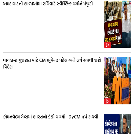
અમદાવાદની શાળાઓમાં રવિવારે સ્વૈચ્છિક વર્ગોને મંજૂરી
વાયબ્રન્ટ ગુજરાત માટે CM ભૂપેન્દ્ર પટેલ અને હર્ષ સંઘવી જશે
વિદેશ
કોમનવેલ્થ ગેમ્સમાં ભારતનો ડંકો વાગ્યો : DyCM હર્ષ સંઘવી