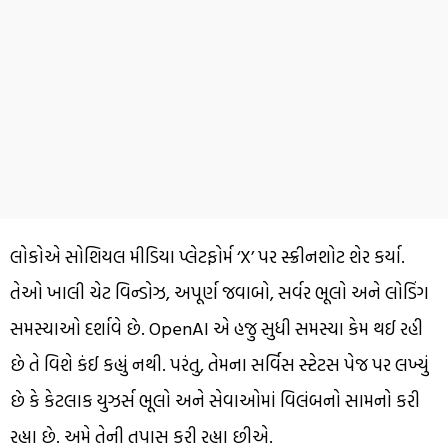
લોકોએ સોશિયલ મીડિયા પ્લેટફોર્મ ‘X’ પર સ્ક્રીનશોટ શેર કર્યા.
તેઓ ખાલી ચેટ વિન્ડોઝ, અપૂર્ણ જવાબો, સર્વર ભૂલો અને લોડિંગ
સમસ્યાઓ દર્શાવે છે. OpenAI એ હજુ સુધી સમસ્યા કેમ થઈ રહી
છે તે વિશે કંઈ કહ્યું નથી. પરંતુ, તેમના સર્વિસ સ્ટેટસ પેજ પર લખ્યું
છે કે કેટલાક યુઝર્સ ભૂલો અને સેવાઓમાં વિલંબનો સામનો કરી
રહ્યા છે. અમે તેની તપાસ કરી રહ્યા છીએ.