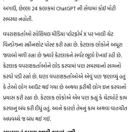
અગાઉ, છેલ્લા 24 કલાકમાં ChatGPT ની સેવામાં કોઈ મોટી
સમસ્યા નહોતી.
વપરાશકર્તાઓ સોશિયલ મીડિયા પ્લેટફોર્મ X પર ખાલી ચેટ
વિન્ડોઝના સ્ક્રીનશોટ પોસ્ટ કરી રહ્યા છે. કેટલાક લોકોને અધૂરા
જવાબો મળી રહ્યા છે જ્યારે કેટલાકને સર્વર ભૂલો દેખાઈ રહી છે.
કેટલાક વપરાશકર્તાઓને લોડ કરવામાં પણ સમસ્યાનો સામનો
કરવો પડી રહ્યો છે. ઘણા વપરાશકર્તાઓએ એવું પણ જણાવ્યું હતું
કે તેઓ લોગ આઉટ થઈ ગયા છે અથવા ફરીથી લોગ ઇન કરવાનો
પ્રયાસ કરી રહ્યા છે. કેટલાક લોકોએ એમ પણ કહ્યું કે ચેટબોટે કામ
કરવાનું બંધ કરી દીધું હતું. આને કારણે તેમનું કામ અથવા વાતચીત
અધવચ્ચે જ બંધ થઈ ગઈ.