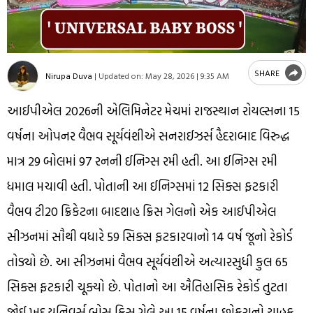
SHARE
Nirupa Duva
|
Updated on:
May 28, 2026 | 9:35 AM
આઈપીએલ 2026ની એલિમિનેટર મેચમાં રાજસ્થાન રોયલ્સના 15
વર્ષના ઓપનર વૈભવ સૂર્યવંશીએ સનરાઈઝર્સ હૈદરાબાદ વિરુદ્ધ
માત્ર 29 બોલમાં 97 રનની ઈનિગ્સ રમી હતી. આ ઈનિગ્સ રમી
ધમાલ મચાવી હતી. પોતાની આ ઈનિગ્સમાં 12 સિક્સ ફટકારી
વૈભવ ટી20 ક્રિકેટના બાદશાહ ક્રિસ ગેલનો એક આઈપીએલ
સીઝનમાં સૌથી વધારે 59 સિક્સ ફટકારવાનો 14 વર્ષ જૂનો રેકોર્ડ
તોડ્યો છે. આ સીઝનમાં વૈભવ સૂર્યવંશીએ અત્યારસુધી કુલ 65
સિક્સ ફટકારી ચૂક્યો છે. પોતાનો આ ઐતિહાસિક રેકોર્ડ તુટતા
જોઈ ખુદ યુનિવર્સ બોસ ક્રિસ ગેલે આ 15 વર્ષના છોકરાનો ચાહક