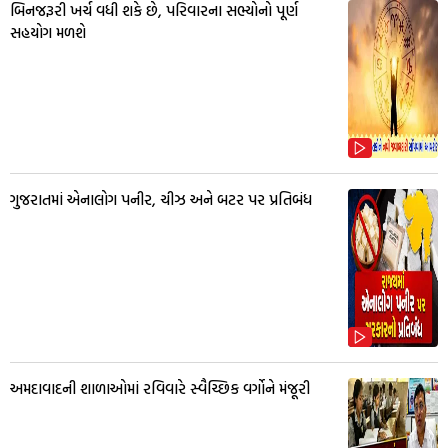
બિનજરૂરી ખર્ચ વધી શકે છે, પરિવારના સભ્યોનો પૂર્ણ
સહયોગ મળશે
ગુજરાતમાં એનાલોગ પનીર, ચીઝ અને બટર પર પ્રતિબંધ
અમદાવાદની શાળાઓમાં રવિવારે સ્વૈચ્છિક વર્ગોને મંજૂરી