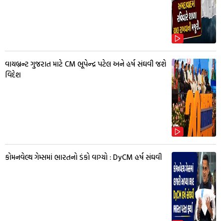
વાયબ્રન્ટ ગુજરાત માટે CM ભૂપેન્દ્ર પટેલ અને હર્ષ સંઘવી જશે
વિદેશ
કોમનવેલ્થ ગેમ્સમાં ભારતનો ડંકો વાગ્યો : DyCM હર્ષ સંઘવી