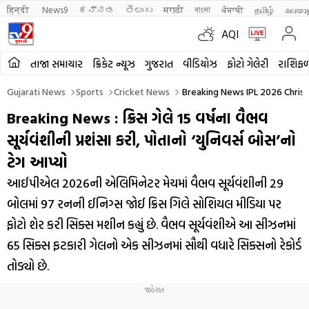
हिन्दी 
News9
ಕನ್ನಡ
తెలుగు
मराठी
বাংলা
ਪੰਜਾਬੀ
தமிழ்
മലയാ
AQI
તાજા સમાચાર
ક્રિકેટ ન્યૂઝ
ગુજરાત
વીડિયોઝ
ફોટો ગેલેરી
રાશિફ
Gujarati News
Sports
Cricket News
Breaking News IPL 2026 Chris G
Breaking News : ક્રિસ ગેલે 15 વર્ષના વૈભવ
સૂર્યવંશીની પ્રશંસા કરી, પોતાનો ‘યુનિવર્સ બોસ’નો
ટેગ આપ્યો
આઈપીએલ 2026ની એલિમિનેટર મેચમાં વૈભવ સૂર્યવંશીની 29
બોલમાં 97 રનની ઈનિગ્સ જોઈ ક્રિસ ગિલે સોશિયલ મીડિયા પર
ફોટો શેર કરી સિક્સ મશીન કહ્યું છે. વૈભવ સૂર્યવંશીએ આ સીઝનમાં
65 સિક્સ ફટકારી ગેલનો એક સીઝનમાં સૌથી વધારે સિક્સનો રેકોર્ડ
તોડ્યો છે.