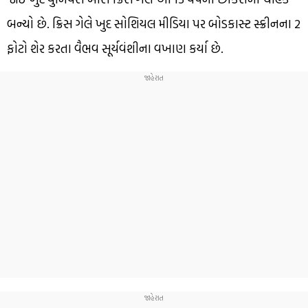
બન્યો છે. ક્રિસ ગેલે ખુદ સોશિયલ મીડિયા પર બોડકાસ્ટ સ્ક્રીનના 2
ફોટો શેર કરતા વૈભવ સૂર્યવંશીના વખાણ કર્યા છે.