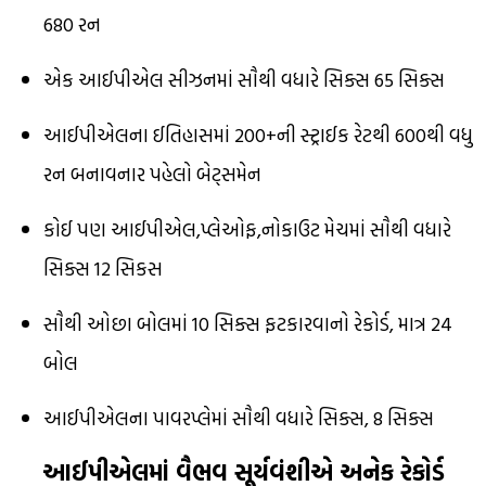
680 રન
એક આઈપીએલ સીઝનમાં સૌથી વધારે સિક્સ 65 સિક્સ
આઈપીએલના ઈતિહાસમાં 200+ની સ્ટ્રાઈક રેટથી 600થી વધુ
રન બનાવનાર પહેલો બેટ્સમેન
કોઈ પણ આઈપીએલ,પ્લેઓફ,નોકાઉટ મેચમાં સૌથી વધારે
સિક્સ 12 સિકસ
સૌથી ઓછા બોલમાં 10 સિક્સ ફટકારવાનો રેકોર્ડ, માત્ર 24
બોલ
આઈપીએલના પાવરપ્લેમાં સૌથી વધારે સિક્સ, 8 સિક્સ
આઈપીએલમાં વૈભવ સૂર્યવંશીએ અનેક રેકોર્ડ