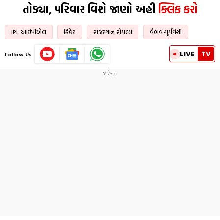
તોડ્યા, પરિવાર વિશે જાણો અહી
ક્લિક કરો
IPL આઈપીએલ
ક્રિકેટ
રાજસ્થાન રોયલ્સ
વૈભવ સૂર્યવંશી
LIVE
TV
Follow Us