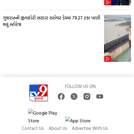
ગુજરાતની જીવાદોરી સરદાર સરોવર ડેમમાં 79.27 ટકા પાણી
થયું સ્ટોરેજ
FOLLOW US ON
Contact Us
About Us
Advertise With Us