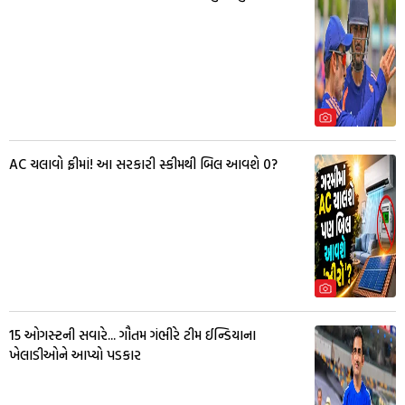
AC ચલાવો ફ્રીમાં! આ સરકારી સ્કીમથી બિલ આવશે ₹0?
15 ઓગસ્ટની સવારે... ગૌતમ ગંભીરે ટીમ ઈન્ડિયાના
ખેલાડીઓને આપ્યો પડકાર