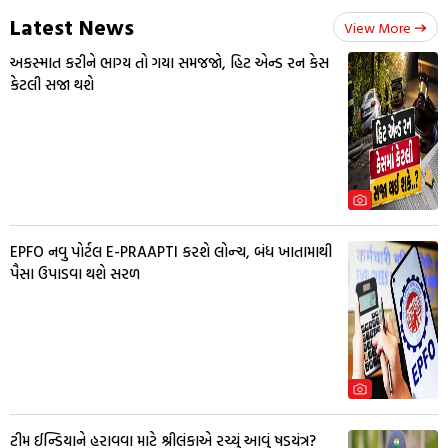
Latest News
View More
અકસ્માત કરીને ભાગ્ય તો ગયા સમજજો, હિટ એન્ડ રન કેસ
કેટલી સજા થશે
EPFO નવુ પોર્ટલ E-PRAAPTI કરશે લોન્ચ, બંધ ખાતામાથી
પૈસા ઉપાડવા થશે સરળ
ટીમ ઈન્ડિયાને હરાવવા માટે શ્રીલંકાએ રચ્યું આવું ષડયંત્ર?