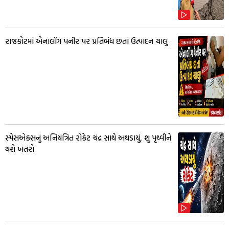
રાજકોટમાં એનાલૉગ પનીર પર પ્રતિબંધ છતાં ઉત્પાદન ચાલુ
સ્પેસએક્સનું અનિયંત્રિત રોકેટ ચંદ્ર સાથે અથડાયું, શુ પૃથ્વીને
થશે ખતરો