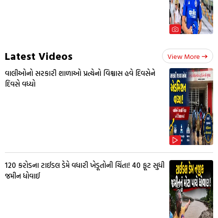
Latest Videos
View More
વાલીઓનો સરકારી શાળાઓ પ્રત્યેનો વિશ્વાસ હવે દિવસેને
દિવસે વધ્યો
₹120 કરોડના ટાઈડલ ડેમે વધારી ખેડૂતોની ચિંતા! 40 ફૂટ સુધી
જમીન ધોવાઈ