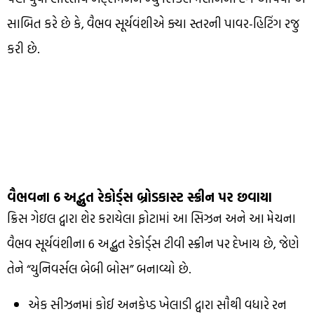
સાબિત કરે છે કે, વૈભવ સૂર્યવંશીએ ક્યા સ્તરની પાવર-હિટિંગ રજુ
કરી છે.
વૈભવના 6 અદ્ભુત રેકોર્ડ્સ બ્રોડકાસ્ટ સ્ક્રીન પર છવાયા
ક્રિસ ગેઇલ દ્વારા શેર કરાયેલા ફોટામાં આ સિઝન અને આ મેચના
વૈભવ સૂર્યવંશીના 6 અદ્ભુત રેકોર્ડ્સ ટીવી સ્ક્રીન પર દેખાય છે, જેણે
તેને “યુનિવર્સલ બેબી બોસ” બનાવ્યો છે.
એક સીઝનમાં કોઈ અનકેપ્ડ ખેલાડી દ્વારા સૌથી વધારે રન