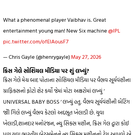
What a phenomenal player Vaibhav is. Great
entertainment young man! New Six machine
@IPL
pic.twitter.com/ofElAousF7
— Chris Gayle (@henrygayle)
May 27, 2026
ક્રિસ ગેલે સોશિયલ મીડિયા પર શું લખ્યું?
ક્રિસ ગેલે મેચ બાદ પોતાના સોશિયલ મીડિયા પર વૈભવ સૂર્યવંશીના
ગ્રાફિક્સનો ફોટો શેર કર્યો જેમાં મોટા અક્ષરોમાં લખ્યું ‘
UNIVERSAL BABY BOSS ‘ લખ્યું હતુ. વૈભવ સૂર્યવંશીની બેટિંગ
જોી ગિલે લખ્યું વૈભવ કેટલો અદ્દભૂત ખેલાડી છે. યુવા
ખેલાડી,શાનદાર મનોરંજન, ન્યુ સિક્સ મશીન, ક્રિસ ગેલ દ્વારા કોઈ
પણ યુવા ભારતીય બેટ્સમેનને ન્યુ સિક્સ મશીનનો ટેગ આપવો એ