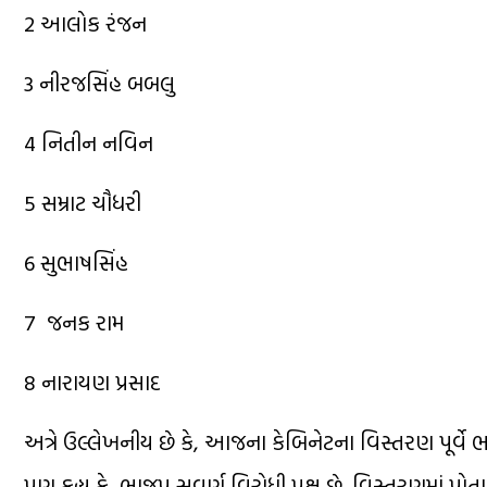
2 આલોક રંજન
3 નીરજસિંહ બબલુ
4 નિતીન નવિન
5 સમ્રાટ ચૌધરી
6 સુભાષસિંહ
7 જનક રામ
8 નારાયણ પ્રસાદ
અત્રે ઉલ્લેખનીય છે કે, આજના કેબિનેટના વિસ્તરણ પૂર્વે ભાજપમ
પણ કહ્યુ કે, ભાજપ સવર્ણ વિરોધી પક્ષ છે. વિસ્તરણમાં પોતાનુ 