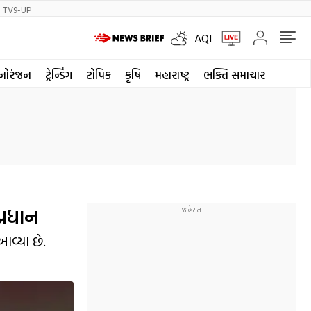
TV9-UP
AQI
નોરંજન
ટ્રેન્ડિંગ
ટોપિક
કૃષિ
મહારાષ્ટ્ર
ભક્તિ સમાચાર
્રધાન
આવ્યા છે.