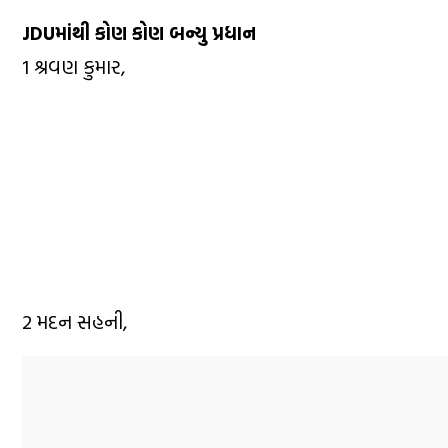
JDUમાંથી કોણ કોણ બન્યુ પ્રધાન
1 શ્રવણ કુમાર,
2 મદન સહની,