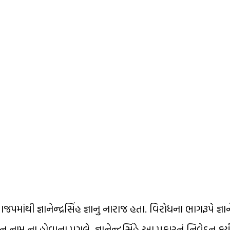
ાંથી જ્ઞાનેન્દ્રસિંહ જ્ઞાનુ નારાજ હતા. વિરોધના ભાગરૂપે જ્ઞાને
નામ ના હોવાના પગલે, જ્ઞાનેન્દ્રસિંહે આ પ્રકારનું નિવેદન કર્યું