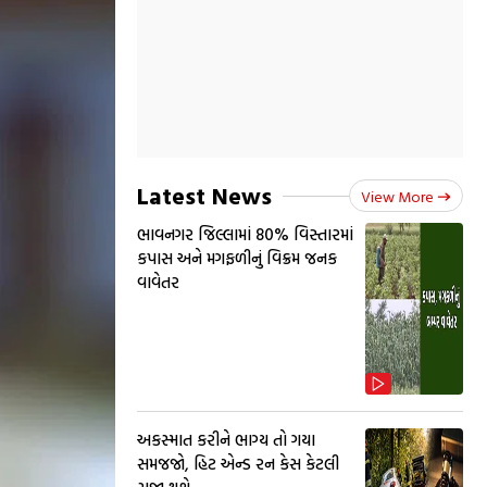
Latest News
View More
ભાવનગર જિલ્લામાં 80% વિસ્તારમાં
કપાસ અને મગફળીનું વિક્રમ જનક
વાવેતર
અકસ્માત કરીને ભાગ્ય તો ગયા
સમજજો, હિટ એન્ડ રન કેસ કેટલી