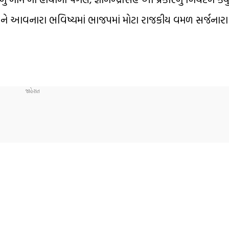
નાને આવનારા ભવિષ્યમાં ભાજપમાં મોટા રાજકીય વમળ સર્જનારા બ