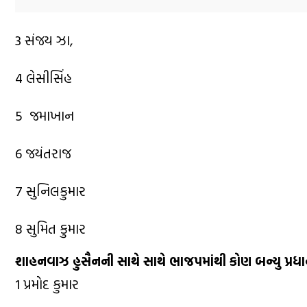
3 સંજય ઝા,
4 લેસીસિંહ
5 જમાખાન
6 જયંતરાજ
7 સુનિલકુમાર
8 સુમિત કુમાર
શાહનવાઝ હુસૈનની સાથે સાથે ભાજપમાંથી કોણ બન્યુ પ્રધ
1 પ્રમોદ કુમાર