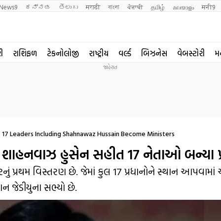
News9
ಕನ್ನಡ
తెలుగు
मराठी
বাংলা
ਪੰਜਾਬੀ
தமிழ்
മലയാളം
मनी9
રી
રાશિફળ
ટેકનોલોજી
રાષ્ટ્રીય
વર્લ્ડ
બિઝનેસ
વેબસ્ટોરી
મ
 17 Leaders Including Shahnawaz Hussain Become Ministers
 શાહનવાઝ હુસેન સહીત 17 નેતાઓ બન્યા પ
પ્રથમ વિસ્તરણ છે. જેમાં કુલ 17 પ્રધાનોને સ્થાન આપવામાં 
ન જેડીયુના સભ્યો છે.