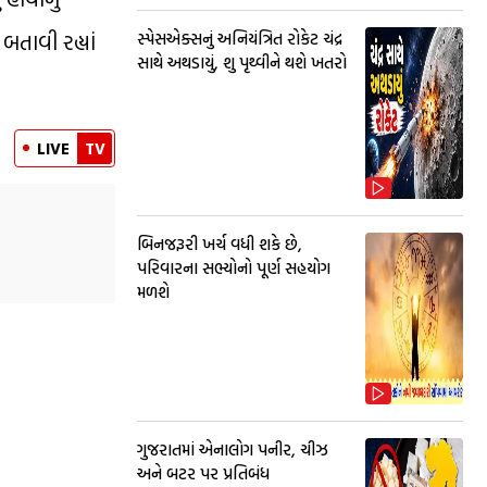
તાવી રહ્યાં
સ્પેસએક્સનું અનિયંત્રિત રોકેટ ચંદ્ર
સાથે અથડાયું, શુ પૃથ્વીને થશે ખતરો
LIVE
TV
બિનજરૂરી ખર્ચ વધી શકે છે,
પરિવારના સભ્યોનો પૂર્ણ સહયોગ
મળશે
ગુજરાતમાં એનાલોગ પનીર, ચીઝ
અને બટર પર પ્રતિબંધ