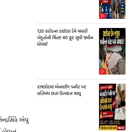
₹120 કરોડના ટાઈડલ ડેમે વધારી
ખેડૂતોની ચિંતા! 40 ફૂટ સુધી જમીન
ધોવાઈ
રાજકોટમાં એનાલૉગ પનીર પર
પ્રતિબંધ છતાં ઉત્પાદન ચાલુ
ન્દ્રસિંહે એવુ
 હોવાનું