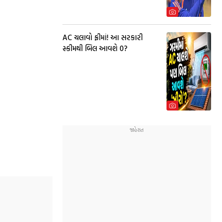
AC ચલાવો ફ્રીમાં! આ સરકારી
સ્કીમથી બિલ આવશે ₹0?