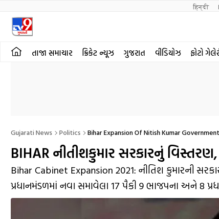
हिन्दी 
તાજા સમાચાર
ક્રિકેટ ન્યૂઝ
ગુજરાત
વીડિયોઝ
ફોટો ગેલે
Gujarati News
Politics
Bihar Expansion Of Nitish Kumar Government
BIHAR નીતીશકુમાર સરકારનું વિસ્તરણ,
Bihar Cabinet Expansion 2021: નીતિશ કુમારની સરકારનું 
પ્રધાનમંડળમાં નવા સમાવેલા 17 પૈકી 9 ભાજપના અને 8 પ્રધા