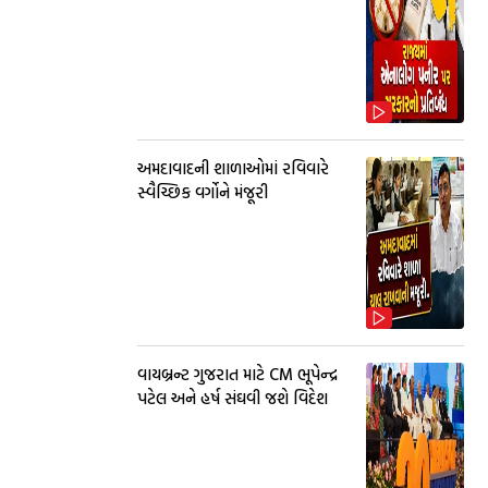
અમદાવાદની શાળાઓમાં રવિવારે
સ્વૈચ્છિક વર્ગોને મંજૂરી
વાયબ્રન્ટ ગુજરાત માટે CM ભૂપેન્દ્ર
પટેલ અને હર્ષ સંઘવી જશે વિદેશ