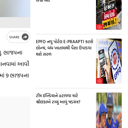
સજા થશે
SHARE
EPFO નવુ પોર્ટલ E-PRAAPTI કરશે
લોન્ચ, બંધ ખાતામાથી પૈસા ઉપાડવા
યુ. ભાજપના
થશે સરળ
 માનવામાં આવી
નમાં 9 ભાજપના
ટીમ ઈન્ડિયાને હરાવવા માટે
શ્રીલંકાએ રચ્યું આવું ષડયંત્ર?