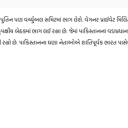
ર પુતિન પણ વર્ચ્યુઅલ સમિટમાં ભાગ લેશે. વેગનર પ્રાઈવેટ મિલ
ક્ષીય બેઠકમાં ભાગ લઈ રહ્યા છે. જેમાં પાકિસ્તાનના વડાપ્રધ
 રહ્યો છે. પાકિસ્તાનના ઘણા નેતાઓએ શાંતિપૂર્વક ભારત પા