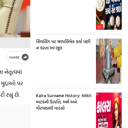
શિવલિંગ પર જળાભિષેક કર્યા પછી
ન કરતા આ ભૂલ
SHARE
 નેતૃત્વમાં
 મુદ્દાઓ પર
હ્યું છે.
Kalra Surname History: કાલરા
અટકની ઉત્પત્તિ, અર્થ અને
ગૌરવશાળી વારસો