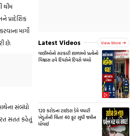
ની થીમ
ને પ્રાદેશિક
રવાના માર્ગો
Latest Videos
ી છે.
View More
વાલીઓનો સરકારી શાળાઓ પ્રત્યેનો
વિશ્વાસ હવે દિવસેને દિવસે વધ્યો
ાથેના સંબંધો
₹120 કરોડના ટાઈડલ ડેમે વધારી
ખેડૂતોની ચિંતા! 40 ફૂટ સુધી જમીન
રત સતત કહેતું
ધોવાઈ