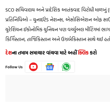
SCO સચિવાલય અને પ્રાદેશિક આતંકવાદ વિરોધી માળખું (
પ્રતિનિધિઓ – યુનાઈટેડ નેશન્સ, એસોસિએશન ઓફ સાઉથઈસ
યુરેશિયન ઈકોનોમિક યુનિયન પણ વર્ચ્યુઅલ મીટિંગમાં ભાગ
કિર્ગિસ્તાન, તાજિકિસ્તાન અને ઉઝબેકિસ્તાન સાથે થઈ હતી. 
દેશ
ના તમામ સમાચાર વાંચવા માટે અહીં
ક્લિક
કરો
Follow Us