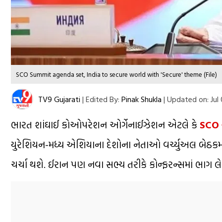
SCO Summit agenda set, India to secure world with 'Secure' theme (File)
TV9 Gujarati
|
Edited By:
Pinak Shukla
|
Updated on:
Jul
ભારત શાંઘાઈ કોઓપરેશન ઓર્ગેનાઈઝેશન એટલે કે
SCO 
યુરેશિયન-મધ્ય એશિયાના દેશોના નેતાઓ વર્ચ્યુઅલ બેઠકમાં 
ચર્ચા થશે. ઈરાન પણ નવા સભ્ય તરીકે કોન્ફરન્સમાં ભાગ લે