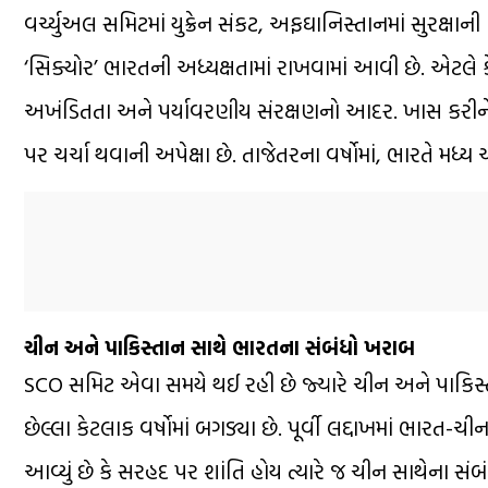
વર્ચ્યુઅલ સમિટમાં યુક્રેન સંકટ, અફઘાનિસ્તાનમાં સુરક્ષા
‘સિક્યોર’ ભારતની અધ્યક્ષતામાં રાખવામાં આવી છે. એટલે કે
અખંડિતતા અને પર્યાવરણીય સંરક્ષણનો આદર. ખાસ કરીને વર
પર ચર્ચા થવાની અપેક્ષા છે. તાજેતરના વર્ષોમાં, ભારતે મ
ચીન અને પાકિસ્તાન સાથે ભારતના સંબંધો ખરાબ
SCO સમિટ એવા સમયે થઈ રહી છે જ્યારે ચીન અને પાકિસ્તા
છેલ્લા કેટલાક વર્ષોમાં બગડ્યા છે. પૂર્વી લદ્દાખમાં ભ
આવ્યું છે કે સરહદ પર શાંતિ હોય ત્યારે જ ચીન સાથેના સંબ