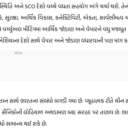
ની સ્થિતિ અને SCO દેશો વચ્ચે વધતા સહયોગ અંગે ચર્ચા થશે. તે
, સુરક્ષા, આર્થિક વિકાસ, કનેક્ટિવિટી, એકતા, સાર્વભૌમત્વ અ
્ચ્યુઅલ મીટિંગમાં આર્થિક જોડાણ અને વેપારને વધુ મજબૂત ક
ધ્ય એશિયાના દેશો સાથે વેપાર અને જોડાણ વધારવાની પણ માંગ કર
ન સાથે ભારતના સંબંધો બગડી ગયા છે. વ્યૂહાત્મક રીતે ચીન સ
ારત-ચીન સૈનિકોની લોહિયાળ અથડામણ બાદ સરહદ પર તણાવ છે. ભા
ંધો સામાન્ય થઈ શકે છે.