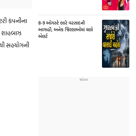
િટરી કંપનીના
8-9 ઓગસ્ટે ભારે વરસાદની
આગાહી, અનેક જિલ્લાઓમાં યલો
ાન શાહબાઝ
એલર્ટ
સેથી સહયોગની