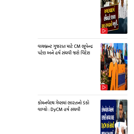
વાયબ્રન્ટ ગુજરાત માટે CM ભૂપેન્દ્ર
પટેલ અને હર્ષ સંઘવી જશે વિદેશ
કોમનવેલ્થ ગેમ્સમાં ભારતનો ડંકો
વાગ્યો : DyCM હર્ષ સંઘવી