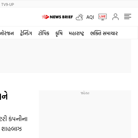
TV9-UP
AQI
નોરંજન
ટ્રેન્ડિંગ
ટોપિક
કૃષિ
મહારાષ્ટ્ર
ભક્તિ સમાચાર
વને
િટરી કંપનીના
ાન શાહબાઝ