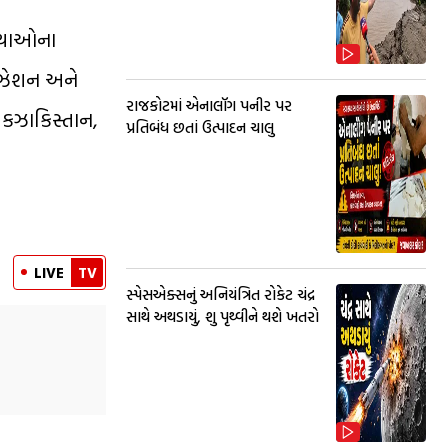
સ્થાઓના
ઈઝેશન અને
રાજકોટમાં એનાલૉગ પનીર પર
 કઝાકિસ્તાન,
પ્રતિબંધ છતાં ઉત્પાદન ચાલુ
LIVE
TV
સ્પેસએક્સનું અનિયંત્રિત રોકેટ ચંદ્ર
સાથે અથડાયું, શુ પૃથ્વીને થશે ખતરો