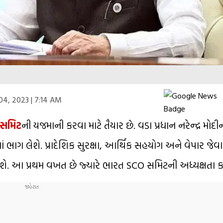
 04, 2023 | 7:14 AM
સમિટ
ની યજમાની કરવા માટે તૈયાર છે. વડા પ્રધાન નરેન્દ્ર મોદીના
ભાગ લેશે. પ્રાદેશિક સુરક્ષા, આર્થિક સહયોગ અને વેપાર જેવા
શે. આ પ્રથમ વખત છે જ્યારે ભારત SCO સમિટની અધ્યક્ષતા કરી ર