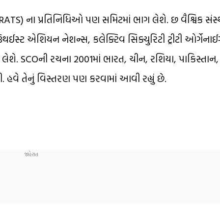
RATS) ના પ્રતિનિધિઓ પણ સમિટમાં ભાગ લેશે. છ વૈશ્વિક સં
્ટ એશિયન નેશન્સ, કલેક્ટિવ સિક્યુરિટી ટ્રીટી ઓર્ગેના
 લેશે. SCOની રચના 2001માં ભારત, ચીન, રશિયા, પાકિસ્તાન,
હવે તેનું વિસ્તરણ પણ કરવામાં આવી રહ્યું છે.