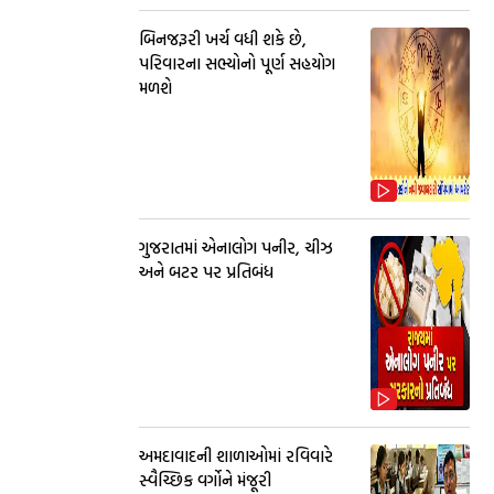
બિનજરૂરી ખર્ચ વધી શકે છે,
પરિવારના સભ્યોનો પૂર્ણ સહયોગ
મળશે
ગુજરાતમાં એનાલોગ પનીર, ચીઝ
અને બટર પર પ્રતિબંધ
અમદાવાદની શાળાઓમાં રવિવારે
સ્વૈચ્છિક વર્ગોને મંજૂરી