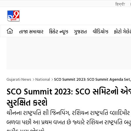
हिन्दी 
તાજા સમાચાર
ક્રિકેટ ન્યૂઝ
ગુજરાત
વીડિયોઝ
ફોટો ગેલે
Gujarati News
National
SCO Summit 2023: SCO Summit Agenda Set, 
SCO Summit 2023: SCO સમિટનો એજન્ડા
સુરક્ષિત કરશે
ચીનના રાષ્ટ્રપતિ શી જિનપિંગ, રશિયન રાષ્ટ્રપતિ વ્લાદિમી
બળવા પછી આ પ્રથમ વખત છે જ્યારે રશિયન રાષ્ટ્રપતિ બહુપ