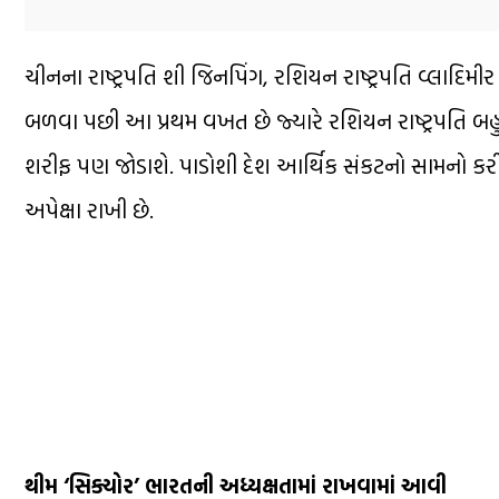
ચીનના રાષ્ટ્રપતિ શી જિનપિંગ, રશિયન રાષ્ટ્રપતિ વ્લાદિમી
બળવા પછી આ પ્રથમ વખત છે જ્યારે રશિયન રાષ્ટ્રપતિ બહુપ
શરીફ પણ જોડાશે. પાડોશી દેશ આર્થિક સંકટનો સામનો કરી
અપેક્ષા રાખી છે.
થીમ ‘સિક્યોર’ ભારતની અધ્યક્ષતામાં રાખવામાં આવી