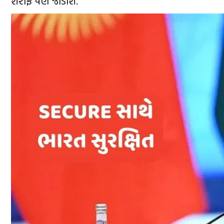
શરીફ પણ જોડાશે.