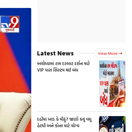
Latest News
View More
અયોધ્યામાં રામ દરબાર દર્શન માટે
VIP પાસ સિસ્ટમ થઈ બંધ
દહીંમાં ખાંડ કે મીઠું? જાણો કયું વધુ
હેલ્ધી અને કોના માટે યોગ્ય