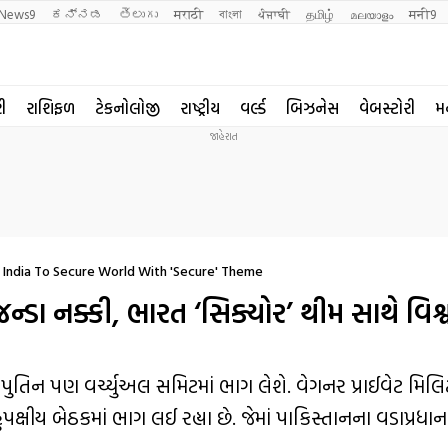
News9
ಕನ್ನಡ
తెలుగు
मराठी
বাংলা
ਪੰਜਾਬੀ
தமிழ்
മലയാളം
मनी9
રી
રાશિફળ
ટેકનોલોજી
રાષ્ટ્રીય
વર્લ્ડ
બિઝનેસ
વેબસ્ટોરી
મ
India To Secure World With 'Secure' Theme
 નક્કી, ભારત ‘સિક્યોર’ થીમ સાથે વિશ્
ર પુતિન પણ વર્ચ્યુઅલ સમિટમાં ભાગ લેશે. વેગનર પ્રાઈવેટ મિલ
ક્ષીય બેઠકમાં ભાગ લઈ રહ્યા છે. જેમાં પાકિસ્તાનના વડાપ્રધ