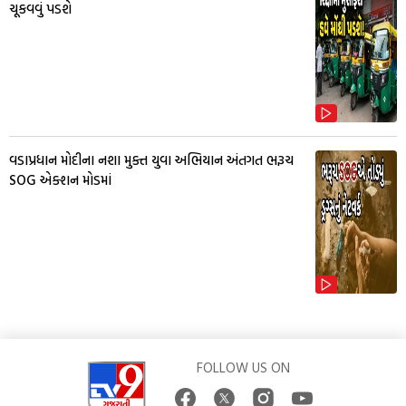
ચૂકવવું પડશે
વડાપ્રધાન મોદીના નશા મુક્ત યુવા અભિયાન અંતગત ભરૂચ
SOG એક્શન મોડમાં
FOLLOW US ON