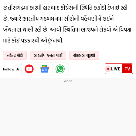
છત્તીસગઢમાં કારમી હાર બાદ કોંગ્રેસની સ્થિતિ કફોડી દેખાઈ રહી
છે, જ્યારે ભારતીય ગઠબંધનમાં સીટોની વહેંચણીને લઈને
ખેંચતાણ ચાલી રહી છે. આવી સ્થિતિમાં ભાજપને રોકવો એ વિપક્ષ
માટે કોઈ પડકારથી ઓછું નથી.
નરેન્દ્ર મોદી
ભારતીય જનતા પાર્ટી
લોકસભા ચૂંટણી
LIVE
TV
Follow Us