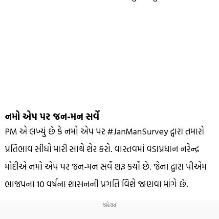
નમો એપ પર જન-મન સર્વે
PM એ લખ્યું છે કે નમો એપ પર #JanManSurvey દ્વારા તમારો
પ્રતિભાવ સીધો મારી સાથે શેર કરો. વાસ્તવમાં વડાપ્રધાન નરેન્દ્ર
મોદીએ નમો એપ પર જન-મન સર્વે શરૂ કર્યો છે. જેના દ્વારા પીએમ
ભાજપના 10 વર્ષના શાસનની પ્રગતિ વિશે જાણવા માંગે છે.