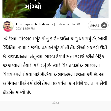
krushnapalsinh chudasama
|
Updated on:
Jan 01,
SHARE
2024 | 3:20 PM
હવે દેશમાં લોકસભા ચૂંટણીનું કાઉનડાઉન ચાલુ થઈ ગયું છે, આવી
સ્થિતિમાં તમામ રાજકીય પક્ષોએ ચૂંટણીની તૈયારીઓ શરૂ કરી દીધી
છે. વડાપ્રધાનના નેતૃત્વમાં ભાજપ દેશમાં સત્તા કબજે કરીને હેટ્રિક
ફટકારવાની તૈયારી કરી રહ્યું છે, ત્યારે વિરોધ પક્ષોએ ભાજપના
વિજય રથને રોકવા માટે ઈન્ડિયા એલાયન્સની રચના કરી છે. આ
દરમિયાન પીએમ મોદીએ તેમના 10 વર્ષના કામ વિશે જનતા પાસેથી
ફીડબેક માંગ્યો છે.