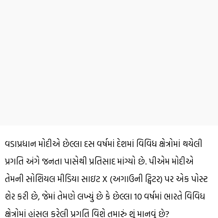
વડાપ્રધાન મોદીએ છેલ્લા દસ વર્ષમાં દેશમાં વિવિધ ક્ષેત્રોમાં થયેલી
પ્રગતિ અંગે જનતા પાસેથી પ્રતિસાદ માંગ્યો છે. પીએમ મોદીએ
તેમની સોશિયલ મીડિયા સાઇટ X (અગાઉની ટ્વિટર) પર એક પોસ્ટ
શેર કરી છે, જેમાં તેમણે લખ્યું છે કે છેલ્લા 10 વર્ષમાં ભારતે વિવિધ
ક્ષેત્રોમાં હાંસલ કરેલી પ્રગતિ વિશે તમારું શું માનવું છે?