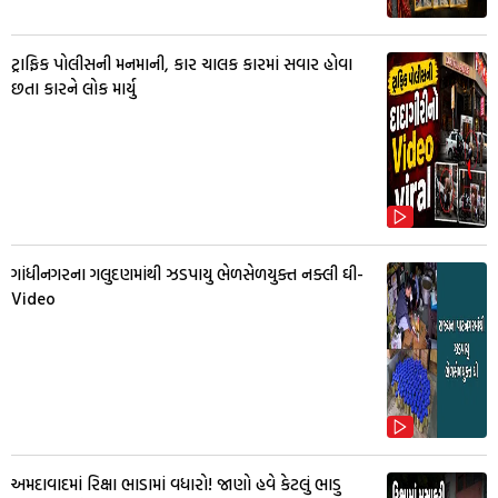
ટ્રાફિક પોલીસની મનમાની, કાર ચાલક કારમાં સવાર હોવા
છતા કારને લોક માર્યુ
ગાંધીનગરના ગલુદણમાંથી ઝડપાયુ ભેળસેળયુક્ત નક્લી ઘી-
Video
અમદાવાદમાં રિક્ષા ભાડામાં વધારો! જાણો હવે કેટલું ભાડુ