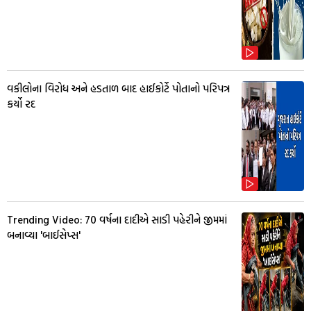
વકીલોના વિરોધ અને હડતાળ બાદ હાઈકોર્ટે પોતાનો પરિપત્ર
કર્યો રદ
Trending Video: 70 વર્ષના દાદીએ સાડી પહેરીને જીમમાં
બનાવ્યા 'બાઈસેપ્સ'