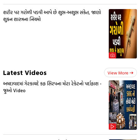
શરીર પર ગરોળી પડવી આપે છે શુભ-અશુભ સંકેત, જાણો
શુકન શાસ્ત્રના નિયમો
Latest Videos
View More
અમદાવાદમાં ગેરકાયદે કફ સિરપના મોટા રેકેટનો પર્દાફાશ -
જુઓ Video