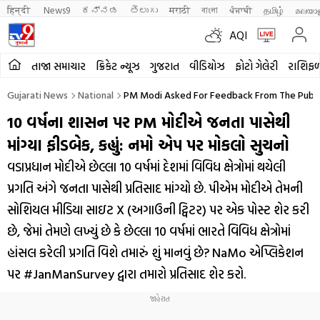
हिन्दी 
News9
ಕನ್ನಡ
తెలుగు
मराठी
বাংলা
ਪੰਜਾਬੀ
தமிழ்
മലയാ
AQI
તાજા સમાચાર
ક્રિકેટ ન્યૂઝ
ગુજરાત
વીડિયોઝ
ફોટો ગેલેરી
રાશિફ
Gujarati News
National
PM Modi Asked For Feedback From The Public
10 વર્ષના શાસન પર PM મોદીએ જનતા પાસેથી
માંગ્યા ફીડબેક, કહ્યું: નમો એપ પર મોકલો સુચનો
વડાપ્રધાન મોદીએ છેલ્લા 10 વર્ષમાં દેશમાં વિવિધ ક્ષેત્રોમાં થયેલી
પ્રગતિ અંગે જનતા પાસેથી પ્રતિસાદ માંગ્યો છે. પીએમ મોદીએ તેમની
સોશિયલ મીડિયા સાઇટ X (અગાઉની ટ્વિટર) પર એક પોસ્ટ શેર કરી
છે, જેમાં તેમણે લખ્યું છે કે છેલ્લા 10 વર્ષમાં ભારતે વિવિધ ક્ષેત્રોમાં
હાંસલ કરેલી પ્રગતિ વિશે તમારું શું માનવું છે? NaMo એપ્લિકેશન
પર #JanManSurvey દ્વારા તમારો પ્રતિસાદ શેર કરો.