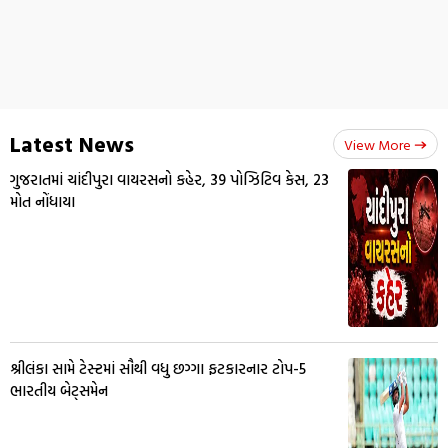
Latest News
View More
ગુજરાતમાં ચાંદીપુરા વાયરસનો કહેર, 39 પોઝિટિવ કેસ, 23
મોત નોંધાયા
શ્રીલંકા સામે ટેસ્ટમાં સૌથી વધુ છગ્ગા ફટકારનાર ટોપ-5
ભારતીય બેટ્સમેન