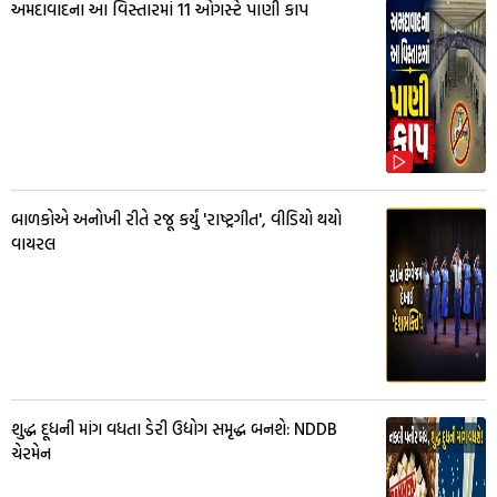
અમદાવાદના આ વિસ્તારમાં 11 ઓગસ્ટે પાણી કાપ
બાળકોએ અનોખી રીતે રજૂ કર્યું 'રાષ્ટ્રગીત', વીડિયો થયો
વાયરલ
શુદ્ધ દૂધની માંગ વધતા ડેરી ઉદ્યોગ સમૃદ્ધ બનશે: NDDB
ચેરમેન