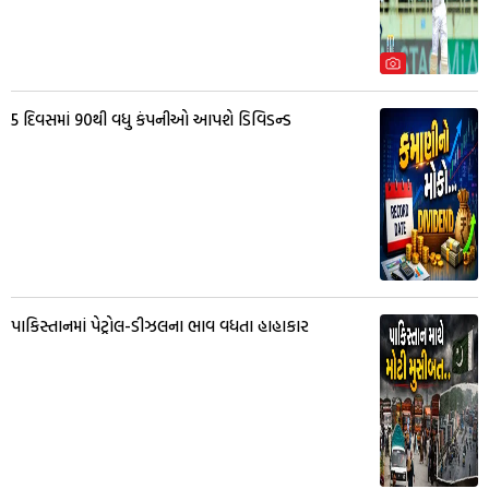
5 દિવસમાં 90થી વધુ કંપનીઓ આપશે ડિવિડન્ડ
પાકિસ્તાનમાં પેટ્રોલ-ડીઝલના ભાવ વધતા હાહાકાર