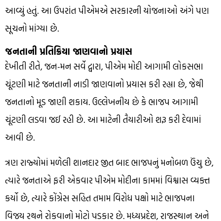
આવ્યું હતું. આ ઉપરાંત પીએમએ સરકારની યોજનાઓ અંગે પણ
સૂચનો માંગ્યા છે.
જનતાની પ્રતિક્રિયા જાણવાનો પ્રયાસ
દેખીતી રીતે, જન-મન સર્વે દ્વારા, પીએમ મોદી આગામી લોકસભા
ચૂંટણી માટે જનતાની નાડી જાણવાનો પ્રયાસ કરી રહ્યા છે, જેથી
જનતાનો મૂડ જાણી શકાય. ઉલ્લેખનીય છે કે ભાજપ આગામી
ચૂંટણી લડવા જઈ રહી છે. આ માટેની તૈયારીઓ શરૂ કરી દેવામાં
આવી છે.
ત્રણ રાજ્યોમાં મળેલી શાનદાર જીત બાદ ભાજપનું મનોબળ ઉંચુ છે,
ત્યારે જનતાએ ફરી એકવાર પીએમ મોદીના કામમાં વિશ્વાસ વ્યક્ત
કર્યો છે, ત્યારે કોંગ્રેસ સહિત તમામ વિરોધ પક્ષો માટે ભાજપના
વિજય રથને રોકવાનો મોટો પડકાર છે. મધ્યપ્રદેશ, રાજસ્થાન અને