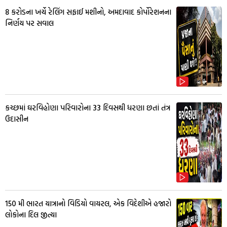
₹8 કરોડના ખર્ચે રેલિંગ સફાઈ મશીનો, અમદાવાદ કોર્પોરેશનના
નિર્ણય પર સવાલ
કચ્છમાં ઘરવિહોણા પરિવારોના 33 દિવસથી ધરણા છતાં તંત્ર
ઉદાસીન
150 મી ભારત યાત્રાનો વિડિયો વાયરલ, એક વિદેશીએ હજારો
લોકોના દિલ જીત્યા