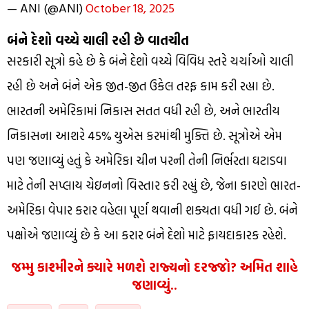
— ANI (@ANI)
October 18, 2025
બંને દેશો વચ્ચે ચાલી રહી છે વાતચીત
સરકારી સૂત્રો કહે છે કે બંને દેશો વચ્ચે વિવિધ સ્તરે ચર્ચાઓ ચાલી
રહી છે અને બંને એક જીત-જીત ઉકેલ તરફ કામ કરી રહ્યા છે.
ભારતની અમેરિકામાં નિકાસ સતત વધી રહી છે, અને ભારતીય
નિકાસના આશરે 45% યુએસ કરમાંથી મુક્તિ છે. સૂત્રોએ એમ
પણ જણાવ્યું હતું કે અમેરિકા ચીન પરની તેની નિર્ભરતા ઘટાડવા
માટે તેની સપ્લાય ચેઇનનો વિસ્તાર કરી રહ્યું છે, જેના કારણે ભારત-
અમેરિકા વેપાર કરાર વહેલા પૂર્ણ થવાની શક્યતા વધી ગઈ છે. બંને
પક્ષોએ જણાવ્યું છે કે આ કરાર બંને દેશો માટે ફાયદાકારક રહેશે.
જમ્મુ કાશ્મીરને ક્યારે મળશે રાજ્યનો દરજ્જો? અમિત શાહે
જણાવ્યું..