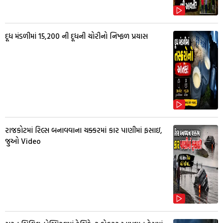
દૂધ મંડળીમાં 15,200 ની દૂધની ચોરીનો નિષ્ફળ પ્રયાસ
રાજકોટમાં રિલ્સ બનાવવાના ચક્કરમાં કાર પાણીમાં ફસાઇ,
જુઓ Video