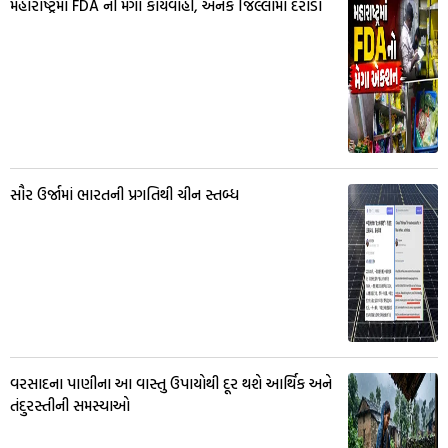
મહારાષ્ટ્રમાં FDA ની મેગા કાર્યવાહી, અનેક જિલ્લામાં દરોડા
સૌર ઉર્જામાં ભારતની પ્રગતિથી ચીન સ્તબ્ધ
વરસાદના પાણીના આ વાસ્તુ ઉપાયોથી દૂર થશે આર્થિક અને
તંદુરસ્તીની સમસ્યાઓ