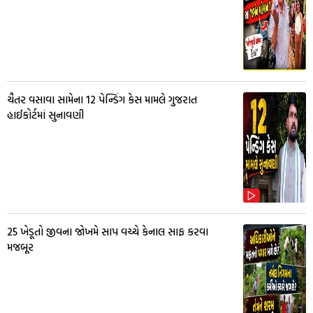
ચૈતર વસાવા સામેના 12 પેન્ડિંગ કેસ મામલે ગુજરાત
હાઈકોર્ટમાં સુનાવણી
25 ખેડૂતો જીવના જોખમે સાપ વચ્ચે કેનાલ સાફ કરવા
મજબૂર