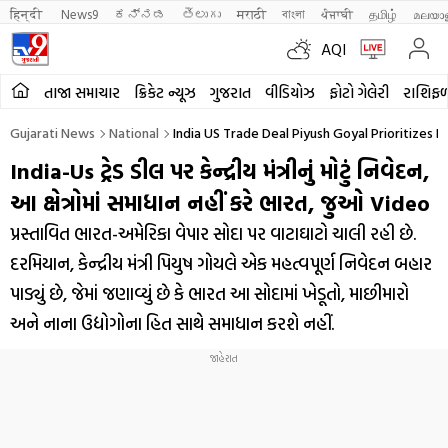
हिन्दी 
News9
ಕನ್ನಡ
తెలుగు
मराठी
বাংলা
ਪੰਜਾਬੀ
தமிழ்
മലയാ
AQI
તાજા સમાચાર
ક્રિકેટ ન્યૂઝ
ગુજરાત
વીડિયોઝ
ફોટો ગેલેરી
રાશિફ
Gujarati News
National
India US Trade Deal Piyush Goyal Prioritizes 
India-Us ટ્રેડ ડીલ પર કેન્દ્રીય મંત્રીનું મોટું નિવેદન,
આ ક્ષેત્રોમાં સમાધાન નહીં કરે ભારત, જુઓ Video
પ્રસ્તાવિત ભારત-અમેરિકા વેપાર સોદા પર વાટાઘાટો ચાલી રહી છે.
દરમિયાન, કેન્દ્રીય મંત્રી પિયુષ ગોયલે એક મહત્વપૂર્ણ નિવેદન બહાર
પાડ્યું છે, જેમાં જણાવ્યું છે કે ભારત આ સોદામાં ખેડૂતો, માછીમારો
અને નાના ઉદ્યોગોના હિત સાથે સમાધાન કરશે નહીં.