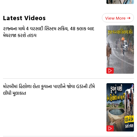
Latest Videos
View More
રાજ્યના માથે 4 વરસાદી સિસ્ટમ સક્રિય, 48 કલાક બાદ
મેઘરાજા કરશે તાંડવ
મોરબીમાં હિલોળા લેતા કૂવાના પાણીને જોવા GSIની ટીમે
લીધી મુલાકાત