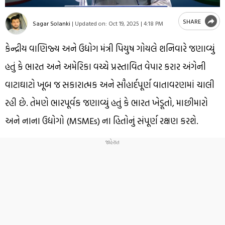
SHARE
Sagar Solanki
|
Updated on:
Oct 19, 2025 | 4:18 PM
કેન્દ્રીય વાણિજ્ય અને ઉદ્યોગ મંત્રી પિયુષ ગોયલે શનિવારે જણાવ્યું
હતું કે ભારત અને અમેરિકા વચ્ચે પ્રસ્તાવિત વેપાર કરાર અંગેની
વાટાઘાટો ખૂબ જ સકારાત્મક અને સૌહાર્દપૂર્ણ વાતાવરણમાં ચાલી
રહી છે. તેમણે ભારપૂર્વક જણાવ્યું હતું કે ભારત ખેડૂતો, માછીમારો
અને નાના ઉદ્યોગો (MSMEs) ના હિતોનું સંપૂર્ણ રક્ષણ કરશે.