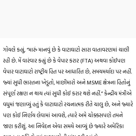
ગોયલે કહ્યું, “મારું માનવું છે કે વાટાઘાટો સારા વાતાવરણમાં ચાલી
રહી છે. મેં વારંવાર કહ્યું છે કે વેપાર કરાર (FTA) અથવા કોઈપણ
વેપાર વાટાઘાટો રાષ્ટ્રીય હિત પર આધારિત છે, સમયમર્યાદા પર નહીં.
જ્યાં સુધી ભારતના ખેડૂતો, માછીમારો અને MSME ક્ષેત્રના હિતોનું
સંપૂર્ણ રક્ષણ ન થાય ત્યાં સુધી કોઈ કરાર થશે નહીં.” કેન્દ્રીય મંત્રીએ
વધુમાં જણાવ્યું હતું કે વાટાઘાટો રચનાત્મક રીતે ચાલુ છે, અને જ્યારે
પણ કોઈ નિર્ણય લેવામાં આવશે, ત્યારે અમે ચોક્કસપણે તમને
જાણ કરીશું. આ નિવેદન એવા સમયે આવ્યું છે જ્યારે અમેરિકા