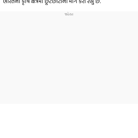
ભારતના કૃષિ ક્ષેત્રમાં છૂટછાટોની માંગ કરી રહ્યું છે.