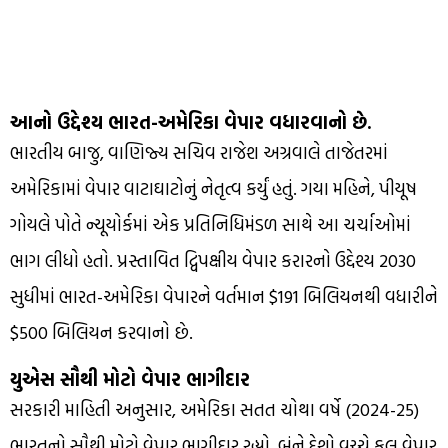
આનો ઉદ્દેશ્ય ભારત-અમેરિકા વેપાર વધારવાનો છે.
ભારતીય બાજુ, વાણિજ્ય સચિવ રાજેશ અગ્રવાલે તાજેતરમાં
અમેરિકામાં વેપાર વાટાઘાટોનું નેતૃત્વ કર્યું હતું. ગયા મહિને, પીયૂષ
ગોયલે પોતે ન્યૂયોર્કમાં એક પ્રતિનિધિમંડળ સાથે આ ચર્ચાઓમાં
ભાગ લીધો હતો. પ્રસ્તાવિત દ્વિપક્ષીય વેપાર કરારનો ઉદ્દેશ્ય 2030
સુધીમાં ભારત-અમેરિકા વેપારને વર્તમાન $191 બિલિયનથી વધારીને
$500 બિલિયન કરવાનો છે.
યુએસ સૌથી મોટો વેપાર ભાગીદાર
સરકારી માહિતી અનુસાર, અમેરિકા સતત ચોથા વર્ષે (2024-25)
ભારતનો સૌથી મોટો વેપાર ભાગીદાર રહ્યો. બંને દેશો વચ્ચે કુલ વેપાર