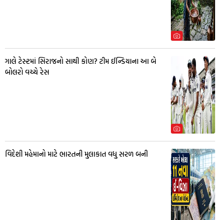
ગાલે ટેસ્ટમાં સિરાજનો સાથી કોણ? ટીમ ઈન્ડિયાના આ બે
બોલરો વચ્ચે રેસ
વિદેશી મહેમાનો માટે ભારતની મુલાકાત વધુ સરળ બની