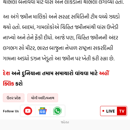
થાંભલા બનાવવા માટે વાંસ અને લાકડાના થાંભલા લગાવ્યા હતા.
આ અંગે જમીન માલિકો અને સરહદ સમિતિની ટીમ વચ્ચે ઝઘડો
થયો હતો. બાદમાં, ગામલોકોએ ચિહ્નિત જમીનમાંથી વાંસ ઉખેડી
નાખ્યો અને તેને ફેંકી દીધો. આજે પણ, ચિહ્નિત જમીનની અંદર
લગભગ સો મીટર, ભારત બાજુના નેપાળ રાષ્ટ્રના સકરદિન્હી
ગામના અડધો ડઝન ખેડૂતો આ જમીન પર ખેતી કરી રહ્યા છે.
દેશ
અને દુનિયાના તમામ સમાચારો વાંચવા માટે
અહીં
ક્લિક
કરો
ઉત્તર પ્રદેશ
યોગી આદિત્યનાથ
LIVE
TV
Follow Us