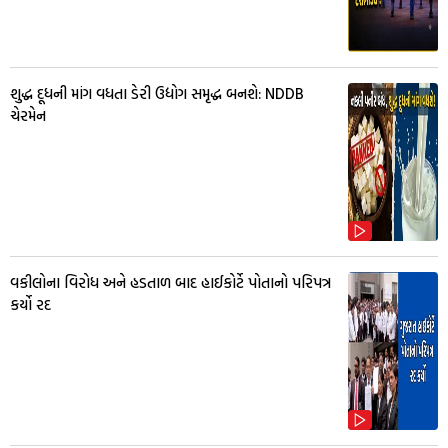
શુદ્ધ દૂધની માંગ વધતા ડેરી ઉદ્યોગ સમૃદ્ધ બનશે: NDDB
ચેરમેન
વકીલોના વિરોધ અને હડતાળ બાદ હાઈકોર્ટે પોતાનો પરિપત્ર
કર્યો રદ