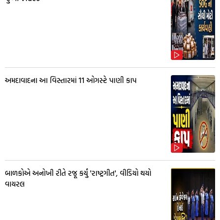
અમદાવાદના આ વિસ્તારમાં 11 ઓગસ્ટે પાણી કાપ
બાળકોએ અનોખી રીતે રજૂ કર્યું 'રાષ્ટ્રગીત', વીડિયો થયો
વાયરલ