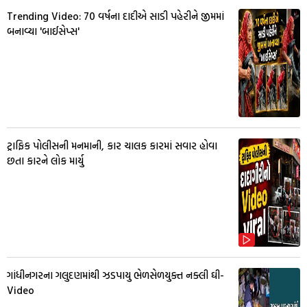
Trending Video: 70 વર્ષના દાદીએ સાડી પહેરીને જીમમાં
બનાવ્યા 'બાઈસેપ્સ'
ટ્રાફિક પોલીસની મનમાની, કાર ચાલક કારમાં સવાર હોવા
છતા કારને લોક માર્યુ
ગાંધીનગરના ગલુદણમાંથી ઝડપાયુ ભેળસેળયુક્ત નક્લી ઘી-
Video