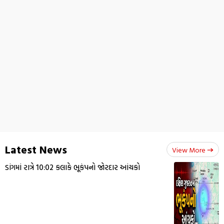
Latest News
View More
ડાંગમાં રાત્રે 10:02 કલાકે ભૂકંપનો જોરદાર આંચકો