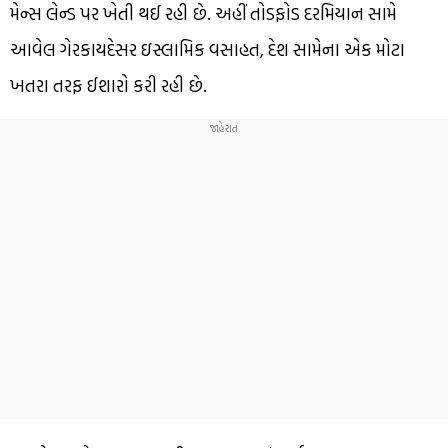
મેન્સ લેન્ડ પર ખેતી થઈ રહી છે. અહીં તોડફોડ દરમિયાન સામે
આવેલ ગેરકાયદેસર ઇસ્લામિક વસાહત, દેશ સામેના એક મોટા
ખતરા તરફ ઈશારો કરી રહી છે.