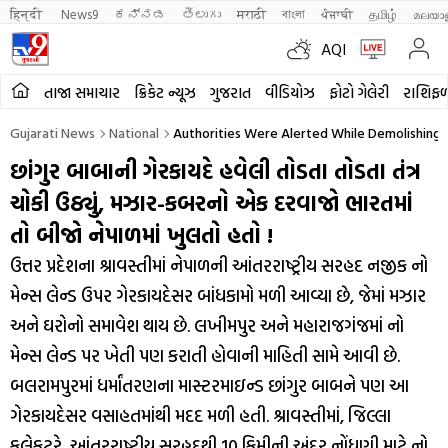
हिन्दी 
News9
ಕನ್ನಡ
తెలుగు
मराठी
বাংলা
ਪੰਜਾਬੀ
தமிழ்
മലയാ
AQI
તાજા સમાચાર
ક્રિકેટ ન્યૂઝ
ગુજરાત
વીડિયોઝ
ફોટો ગેલેરી
રાશિફ
Gujarati News
National
Authorities Were Alerted While Demolishing I
છાંગુર બાબાની ગેરકાયદે હવેલી તોડતા તોડતા તંત્ર
ચોકી ઉઠ્યું, મઝાર-કબરનો એક દરવાજો ભારતમાં
તો બીજો નેપાળમાં ખુલતો હતો !
ઉત્તર પ્રદેશના શ્રાવસ્તીમાં નેપાળની આંતરરાષ્ટ્રીય સરહદ નજીક નો
મેન્સ લેન્ડ ઉપર ગેરકાયદેસર બાંધકામો મળી આવ્યા છે, જેમાં મઝાર
અને ઘરોનો સમાવેશ થાય છે. લખીમપુર અને મહારાજગંજમાં નો
મેન્સ લેન્ડ પર ખેતી પણ કરાતી હોવાની માહિતી સામે આવી છે.
બલરામપુરમાં ધર્માંતરણના માસ્ટરમાઇન્ડ છાંગુર બાબને પણ આ
ગેરકાયદેસર વસાહતમાંથી મદદ મળી હતી. શ્રાવસ્તીમાં, જિલ્લા
કલેકટરે, આંતરરાષ્ટ્રીય સરહદથી 10 કિમીની અંદર નોંધણી માટે નો