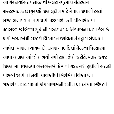
આ ગેરકાયદેસર વસાહતથી બલરામપુરમાં ધર્માંતરણના
માસ્ટરમાઇન્ડ છાંગુર ઉર્ફે જલાલુદ્દીન માટે નેપાળ જવાનો રસ્તો
સરળ બનાવવામાં પણ ઘણી મદદ મળી હતી. પીલીભીતથી
મહારાજગંજ જિલ્લા સુધીની સરહદ પર અતિક્રમણના ઘણા કેસ છે.
ઘણી જગ્યાએથી સરહદી વિસ્તારને દર્શાવતા તંત્ર દ્વારા રોપવામાં
આવેલા થાંભલા ગાયબ છે. લગભગ 10 કિલોમીટરના વિસ્તારમાં
આવા થાંભલાઓ જોવા નથી મળી રહ્યાં. તેવી જ રીતે, મહારાજગંજ
જિલ્લાના પથલહવા એસએસબી કેમ્પથી ગંડક નદી સુધીનો સરહદી
થાંભલો જાણીતો નથી. શ્રાવસ્તીમાં સિરસિયા વિસ્તારના
ભરતરોશનગઢ ગામમાં કોઈ માણસની જમીન પર એક મસ્જિદ હતી.