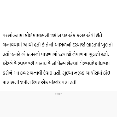
પરસોહનામાં કોઈ માણસની જમીન પર એક કબર એવી રીતે
બનાવવામાં આવી હતી કે તેનો આગળનો દરવાજો ભારતમાં ખુલતો
હતો જ્યારે એ કબરનો પાછળનો દરવાજો નેપાળમાં ખુલતો હતો.
એટલે કે સ્પષ્ટ કરી શખાય કે નો મેન્સ લેન્ડમાં ગેરકાયદે બાંધકામ
કરીને આ કબર બનાવી દેવાઈ હતી. સુઈયા નજીક બાઘૌરામાં કોઈ
માણસની જમીન ઉપર એક મસ્જિદ પણ હતી.