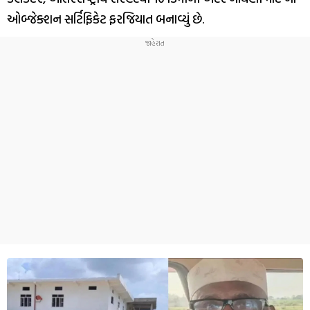
ઓબ્જેક્શન સર્ટિફિકેટ ફરજિયાત બનાવ્યું છે.