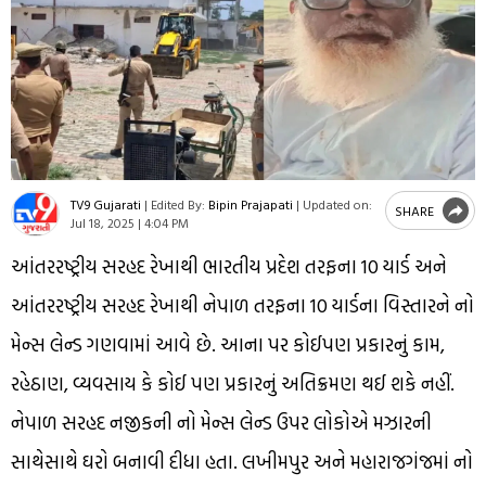
TV9 Gujarati
|
Edited By:
Bipin Prajapati
|
Updated on:
SHARE
Jul 18, 2025 | 4:04 PM
આંતરરષ્ટ્રીય સરહદ રેખાથી ભારતીય પ્રદેશ તરફના 10 યાર્ડ અને
આંતરરષ્ટ્રીય સરહદ રેખાથી નેપાળ તરફના 10 યાર્ડના વિસ્તારને નો
મેન્સ લેન્ડ ગણવામાં આવે છે. આના પર કોઈપણ પ્રકારનું કામ,
રહેઠાણ, વ્યવસાય કે કોઈ પણ પ્રકારનું અતિક્રમણ થઈ શકે નહીં.
નેપાળ સરહદ નજીકની નો મેન્સ લેન્ડ ઉપર લોકોએ મઝારની
સાથેસાથે ઘરો બનાવી દીધા હતા. લખીમપુર અને મહારાજગંજમાં નો