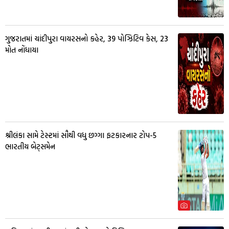
ગુજરાતમાં ચાંદીપુરા વાયરસનો કહેર, 39 પોઝિટિવ કેસ, 23
મોત નોંધાયા
શ્રીલંકા સામે ટેસ્ટમાં સૌથી વધુ છગ્ગા ફટકારનાર ટોપ-5
ભારતીય બેટ્સમેન