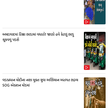
અમદાવાદમાં રિક્ષા ભાડામાં વધારો! જાણો હવે કેટલું ભાડુ
ચૂકવવું પડશે
વડાપ્રધાન મોદીના નશા મુક્ત યુવા અભિયાન અંતગત ભરૂચ
SOG એક્શન મોડમાં