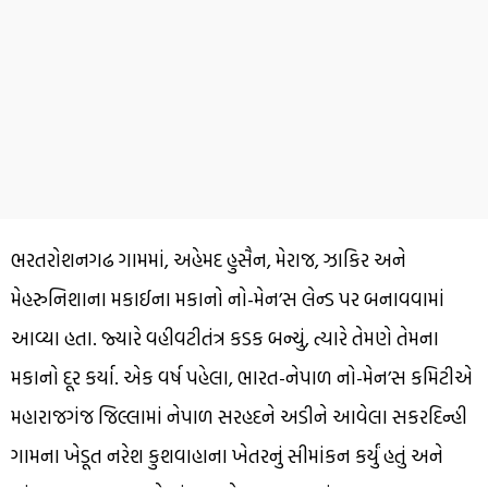
ભરતરોશનગઢ ગામમાં, અહેમદ હુસૈન, મેરાજ, ઝાકિર અને
મેહરુનિશાના મકાઈના મકાનો નો-મેન’સ લેન્ડ પર બનાવવામાં
આવ્યા હતા. જ્યારે વહીવટીતંત્ર કડક બન્યું, ત્યારે તેમણે તેમના
મકાનો દૂર કર્યા. એક વર્ષ પહેલા, ભારત-નેપાળ નો-મેન’સ કમિટીએ
મહારાજગંજ જિલ્લામાં નેપાળ સરહદને અડીને આવેલા સકરદિન્હી
ગામના ખેડૂત નરેશ કુશવાહાના ખેતરનું સીમાંકન કર્યું હતું અને