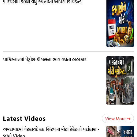
5 દિવસમાં 90થી વધુ કંપનીઓ આપશે ડિવિડન્ડ
પાકિસ્તાનમાં પેટ્રોલ-ડીઝલના ભાવ વધતા હાહાકાર
Latest Videos
View More
અમદાવાદમાં ગેરકાયદે કફ સિરપના મોટા રેકેટનો પર્દાફાશ -
જુઓ Video