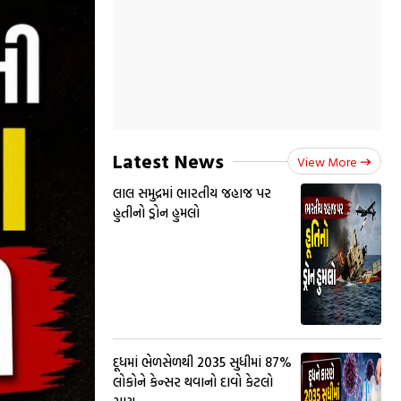
Latest News
View More
લાલ સમુદ્રમાં ભારતીય જહાજ પર
હુતીનો ડ્રોન હુમલો
દૂધમાં ભેળસેળથી 2035 સુધીમાં 87%
લોકોને કેન્સર થવાનો દાવો કેટલો