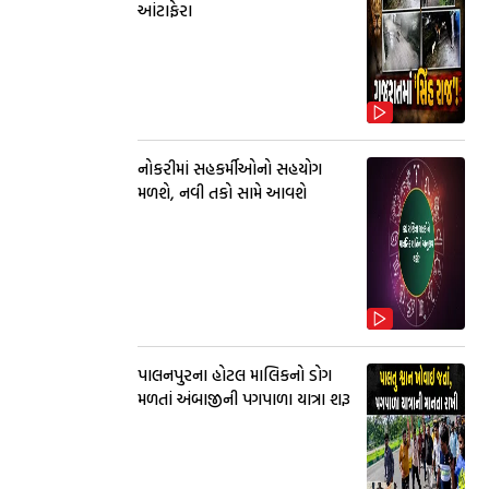
આંટાફેરા
નોકરીમાં સહકર્મીઓનો સહયોગ
મળશે, નવી તકો સામે આવશે
પાલનપુરના હોટલ માલિકનો ડોગ
મળતાં અંબાજીની પગપાળા યાત્રા શરૂ