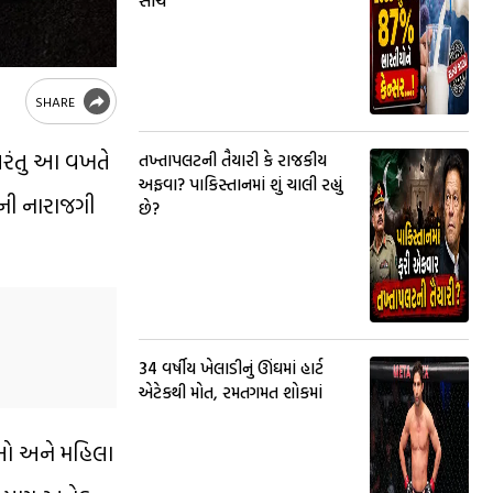
સાચ
SHARE
 પરંતુ આ વખતે
તખ્તાપલટની તૈયારી કે રાજકીય
અફવા? પાકિસ્તાનમાં શું ચાલી રહ્યું
ાની નારાજગી
છે?
34 વર્ષીય ખેલાડીનું ઊંઘમાં હાર્ટ
એટેકથી મોત, રમતગમત શોકમાં
રીઓ અને મહિલા