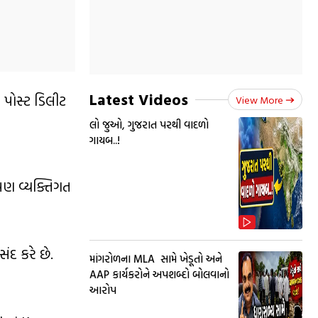
Latest Videos
ર પોસ્ટ ડિલીટ
View More
લો જુઓ, ગુજરાત પરથી વાદળો
ગાયબ..!
 પણ વ્યક્તિગત
ંદ કરે છે.
માંગરોળના MLA સામે ખેડૂતો અને
AAP કાર્યકરોને અપશબ્દો બોલવાનો
આરોપ