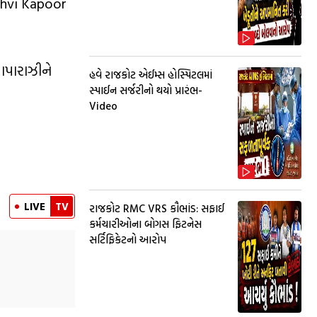
nhvi Kapoor
પાપારાઝીને
હવે રાજકોટ એઈમ્સ હોસ્પિટલમાં
સ્પાઈન સર્જરીનો થયો પ્રારંભ-
Video
LIVE
TV
રાજકોટ RMC VRS કૌભાંડ: સફાઈ
કર્મચારીઓના બોગસ ફિટનેસ
સર્ટિફિકેટનો આરોપ