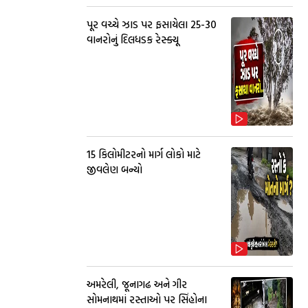
પૂર વચ્ચે ઝાડ પર ફસાયેલા 25-30
વાનરોનું દિલધડક રેસ્ક્યૂ
15 કિલોમીટરનો માર્ગ લોકો માટે
જીવલેણ બન્યો
અમરેલી, જૂનાગઢ અને ગીર
સોમનાથમાં રસ્તાઓ પર સિંહોના