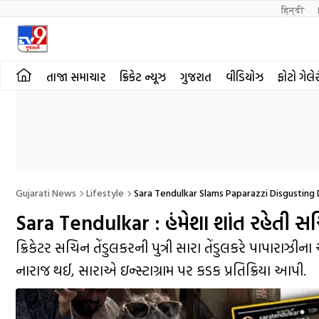
हिन्दी 
તાજા સમાચાર
ક્રિકેટ ન્યૂઝ
ગુજરાત
વીડિયોઝ
ફોટો ગેલે
Gujarati News
Lifestyle
Sara Tendulkar Slams Paparazzi Disgusting
Sara Tendulkar : હંમેશા શાંત રહેતી 
ક્રિકેટર સચિન તેંડુલકરની પુત્રી સારા તેંડુલકરે પાપાર
નારાજ થઈ, સારાએ ઇન્સ્ટાગ્રામ પર કડક પ્રતિક્રિયા આપી.