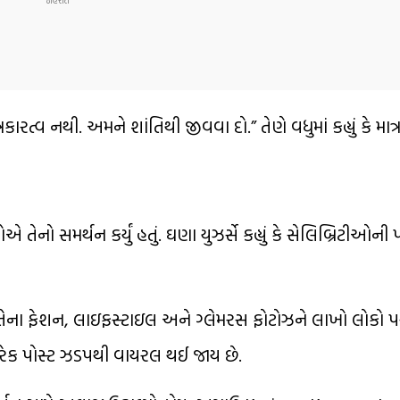
ારત્વ નથી. અમને શાંતિથી જીવવા દો.” તેણે વધુમાં કહ્યું કે માત્
નો સમર્થન કર્યું હતું. ઘણા યુઝર્સે કહ્યું કે સેલિબ્રિટીઓની
તેના ફેશન, લાઇફસ્ટાઇલ અને ગ્લેમરસ ફોટોઝને લાખો લોકો પસ
ી દરેક પોસ્ટ ઝડપથી વાયરલ થઈ જાય છે.