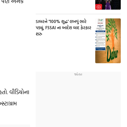
ાઉ પણ અનેક
ડાબરને '100% શુદ્ધ' લખવું ભારે
પડ્યું, FSSAI ના આદેશ બાદ ફેરફાર
શરુ
હતો. વીડિયોના
્ટાગ્રામ