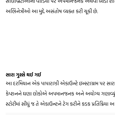
સેલિબ્રિટીઓના વીડિયો પર અપમાનજનક અથવા બોડી શેમિંગ
અભિનેત્રીઓ આ મુદ્દે અસંતોષ વ્યક્ત કરી ચૂકી છે.
સારા ગુસ્સે થઈ ગઈ
આ દરમિયાન એક પાપારાઝી એકાઉન્ટે ઇન્સ્ટાગ્રામ પર સારા 
કેપ્શનને ઘણા લોકોએ અપમાનજનક અને અયોગ્ય ગણાવ્યું હતું
સ્ટોરીમાં સીધું જ તે એકાઉન્ટને ટેગ કરીને કડક પ્રતિક્રિયા 