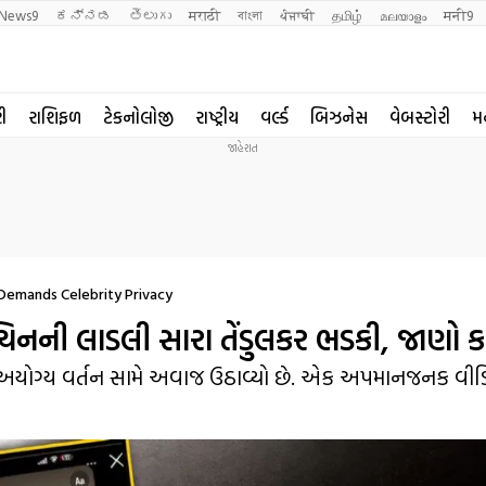
News9
ಕನ್ನಡ
తెలుగు
मराठी
বাংলা
ਪੰਜਾਬੀ
தமிழ்
മലയാളം
मनी9
રી
રાશિફળ
ટેકનોલોજી
રાષ્ટ્રીય
વર્લ્ડ
બિઝનેસ
વેબસ્ટોરી
મ
 Demands Celebrity Privacy
સચિનની લાડલી સારા તેંડુલકર ભડકી, જાણો 
ાઝીના અયોગ્ય વર્તન સામે અવાજ ઉઠાવ્યો છે. એક અપમાનજનક વીડ