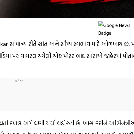
dulkar સામાન્ય રીતે શાંત અને સૌમ્ય સ્વભાવ માટે ઓળખાય છે.
ીડિયા પર વાયરલ થયેલી એક પોસ્ટ બાદ સારાએ જાહેરમાં પોત
વધતી દખલ અંગે ઘણી ચર્ચા થઈ રહી છે. ખાસ કરીને અભિનેત્