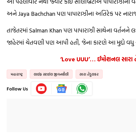
આ પહેલીવાર નથી જ્યારે કોઈ સેલિબ્રિટીએ પાપારાઝીના 
અને Jaya Bachchan પણ પાપારાઝીના અતિરેક પર નારાજગી 
તાજેતરમાં Salman Khan પણ પાપારાઝી સાથેના વર્તનને લઈને 
જાહેરમાં ચેતવણી પણ આપી હતી, જેના કારણે આ મુદ્દો વધુ ચ
‘Love UUU’… ઈમોશનલ સારા તેંડુ
મહારાષ્ટ્ર
લાઈફ સ્ટાઈલ જીવનશૈલી
સારા તેંડુલકર
Follow Us