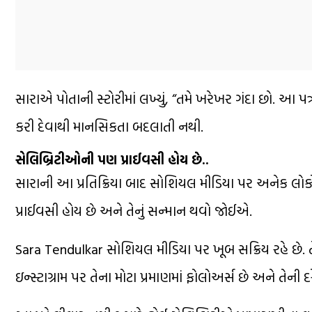
સારાએ પોતાની સ્ટોરીમાં લખ્યું, “તમે ખરેખર ગંદા છો. આ પત્રક
કરી દેવાથી માનસિકતા બદલાતી નથી.
સેલિબ્રિટીઓની પણ પ્રાઈવસી હોય છે..
સારાની આ પ્રતિક્રિયા બાદ સોશિયલ મીડિયા પર અનેક લોકોએ તે
પ્રાઈવસી હોય છે અને તેનું સન્માન થવો જોઈએ.
Sara Tendulkar સોશિયલ મીડિયા પર ખૂબ સક્રિય રહે છે. 
ઇન્સ્ટાગ્રામ પર તેના મોટા પ્રમાણમાં ફોલોઅર્સ છે અને તેન