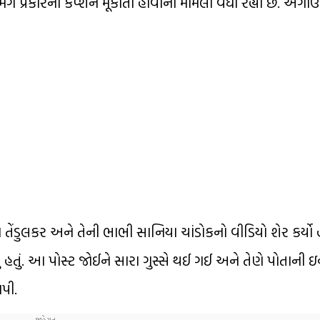
 પ્રકારના કેપ્શન મૂકાતા હોવાના મામલા વધી રહ્યા છે. અગ
તેંડુલકર અને તેની ભાભી સાનિયા ચાંડોકનો વીડિયો શેર કર્યો 
. આ પોસ્ટ જોઈને સારા ગુસ્સે થઈ ગઈ અને તેણે પોતાની ઇન્સ
આપી.