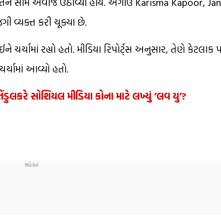
વર્તન સામે અવાજ ઉઠાવ્યો હોય. અગાઉ Karisma Kapoor, Ja
વ્યક્ત કરી ચૂક્યા છે.
ચર્ચામાં રહ્યો હતો. મીડિયા રિપોર્ટ્સ અનુસાર, તેણે કેટલાક 
ર્ચામાં આવ્યો હતો.
લકરે સોશિયલ મીડિયા કોના માટે લખ્યું ‘લવ યુ’?