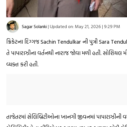
Sagar Solanki
|
Updated on:
May 21, 2026 | 9:29 PM
ક્રિકેટના દિગ્ગજ Sachin Tendulkar ની પુત્રી Sara Ten
તે પાપારાઝીના વર્તનથી નારાજ જોવા મળી હતી. સોશિયલ મ
વ્યક્ત કરી હતી.
તાજેતરમાં સેલિબ્રિટીઓના ખાનગી જીવનમાં પાપારાઝીની 