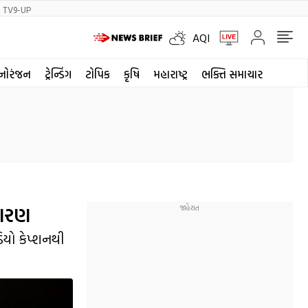
TV9-UP
AQI
નોરંજન
ટ્રેન્ડિંગ
ટોપિક
કૃષિ
મહારાષ્ટ્ર
ભક્તિ સમાચાર
કારણ
િયો કેપ્શનથી