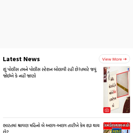
Latest News
View More
શું પોલીસ તમને પોલીસ સ્ટેશન બોલાવી રહી છે?તમારે જવું
જોઈએ કે નહીં જાણો
ભારતમાં શ્રાવણ મહિનો બે અલગ-અલગ તારીખે કેમ શરૂ થાય
છે?