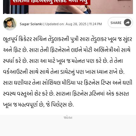
SHARE
Sagar Solanki
|
Updated on:
Aug 28, 2025 | 11:24 PM
ભૂતપૂર્વ ક્રિકેટર સચિન તેંડુલકરની પુત્રી સારા તેંડુલકર ખૂબ જ સુંદર
અને ફિટ છે. સારા તેની ફિટનેસને લઈને મોટી અભિનેત્રીઓ સાથે
સ્પર્ધા કરે છે. સારા આ માટે ખૂબ જ મહેનત પણ કરે છે. તે તેના
વર્કઆઉટની સાથે સાથે તેના ડાયેટનું પણ ખાસ ધ્યાન રાખે છે.
સારા ઘણીવાર તેના સોશિયલ મીડિયા પર ફિટનેસ ટિપ્સ અને ઘણી
સ્વસ્થ વસ્તુઓ શેર કરે છે. સારાના ફિટનેસ રૂટિનમાં એક કસરત
ખૂબ જ મહત્વપૂર્ણ છે, જે પિલેટ્સ છે.