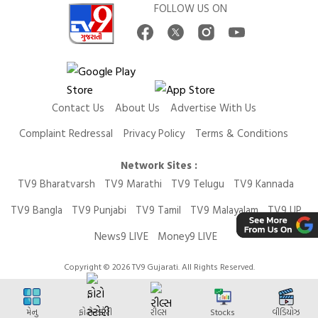
FOLLOW US ON
Contact Us
About Us
Advertise With Us
Complaint Redressal
Privacy Policy
Terms & Conditions
Network Sites :
TV9 Bharatvarsh
TV9 Marathi
TV9 Telugu
TV9 Kannada
TV9 Bangla
TV9 Punjabi
TV9 Tamil
TV9 Malayalam
TV9 UP
News9 LIVE
Money9 LIVE
Copyright © 2026 TV9 Gujarati. All Rights Reserved.
મેનુ
ફોટો સ્ટોરી
રીલ્સ
Stocks
વીડિયોઝ