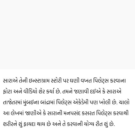
સારાએ તેની ઇન્સ્ટાગ્રામ સ્ટોરી પર ઘણી વખત પિલેટ્સ કરવાના
ફોટા અને વીડિયો શેર કર્યા છે. તમને જણાવી દઈએ કે સારાએ
તાજેતરમાં મુંબઈના બાંદ્રામાં પિલેટ્સ એકેડેમી પણ ખોલી છે. ચાલો
આ લેખમાં જાણીએ કે સારાની મનપસંદ કસરત પિલેટ્સ કરવાથી
શરીરને શું ફાયદા થાય છે અને તે કરવાની યોગ્ય રીત શું છે.