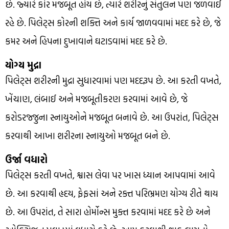
છે. જ્યારે કોર મજબૂત હોય છે, ત્યારે શરીરનું સંતુલન પણ જળવાઈ
રહે છે. પિલેટ્સ કોરની શક્તિ અને કાર્ય જાળવવામાં મદદ કરે છે, જે
કમર અને હિપના દુખાવાને ઘટાડવામાં મદદ કરે છે.
યોગ્ય મુદ્રા
પિલેટ્સ શરીરની મુદ્રા સુધારવામાં પણ મદદરૂપ છે. આ કરતી વખતે,
ખેંચાણ, લંબાઈ અને મજબૂતીકરણ કરવામાં આવે છે, જે
કરોડરજ્જુના સ્નાયુઓને મજબૂત બનાવે છે. આ ઉપરાંત, પિલેટ્સ
કરવાથી આખા શરીરના સ્નાયુઓ મજબૂત બને છે.
ઉર્જા વધારો
પિલેટ્સ કરતી વખતે, શ્વાસ લેવા પર ખાસ ધ્યાન આપવામાં આવે
છે. આ કરવાથી હૃદય, ફેફસાં અને રક્ત પરિભ્રમણ યોગ્ય રીતે થાય
છે. આ ઉપરાંત, તે સારા હોર્મોન્સ મુક્ત કરવામાં મદદ કરે છે અને