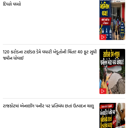
દિવસે વધ્યો
₹120 કરોડના ટાઈડલ ડેમે વધારી ખેડૂતોની ચિંતા! 40 ફૂટ સુધી
જમીન ધોવાઈ
રાજકોટમાં એનાલૉગ પનીર પર પ્રતિબંધ છતાં ઉત્પાદન ચાલુ