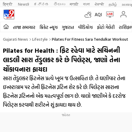
हिन्दी 
News9
ಕನ್ನಡ
తెలుగు
मराठी
বাংলা
ਪੰਜਾਬੀ
தமிழ்
മലയാ
AQI
તાજા સમાચાર
ક્રિકેટ ન્યૂઝ
ગુજરાત
વીડિયોઝ
ફોટો ગેલેરી
રાશિફ
Gujarati News
Lifestyle
Pilates For Fitness Sara Tendulkar Workout 
Pilates for Health : ફિટ રહેવા માટે સચિનની
લાડલી સારા તેંડુલકર કરે છે પિલેટ્સ, જાણો તેના
ચોંકાવનારા ફાયદા
સારા તેંડુલકર ફિટનેસ પ્રત્યે ખૂબ જ ઉત્સાહિત છે. તે ઘણીવાર તેના
ઇન્સ્ટાગ્રામ પર તેની ફિટનેસ રૂટિન શેર કરે છે. પિલેટ્સ સારાના
ફિટનેસ રૂટિનનો એક મહત્વપૂર્ણ ભાગ છે. ચાલો જાણીએ કે દરરોજ
પિલેટ્સ કરવાથી શરીરને શું ફાયદા થાય છે.