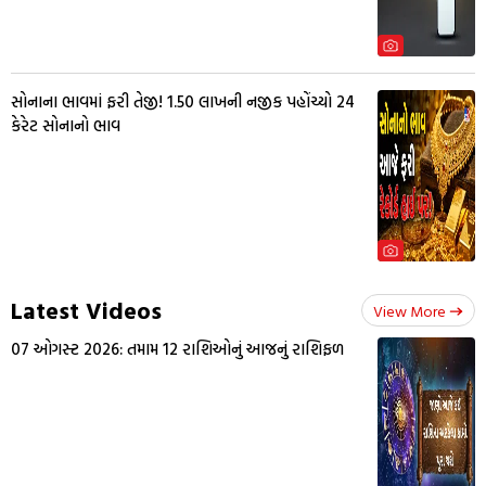
સોનાના ભાવમાં ફરી તેજી! ₹1.50 લાખની નજીક પહોંચ્યો 24
કેરેટ સોનાનો ભાવ
Latest Videos
View More
07 ઓગસ્ટ 2026: તમામ 12 રાશિઓનું આજનું રાશિફળ