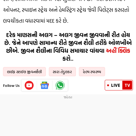
ઓપનર, સ્પાઇન સ્ટ્રેચ અને હેમસ્ટ્રિંગ સ્ટ્રેચ જેવી પિલેટ્સ કસરતો
લવચીકતા વધારવામાં મદદ કરે છે.
દરેક માણસની અલગ – અલગ જીવન જીવવાની રીત હોય
છે. જેને આપણે સામાન્ય રીતે જીવન શૈલી તરીકે ઓળખીએ
છીએ. જીવન શૈલીના વિવિધ સમાચાર વાંચવા
અહીં ક્લિક
કરો..
લાઈફ સ્ટાઈલ જીવનશૈલી
સારા તેંડુલકર
હેલ્થ સ્વાસ્થ્ય
LIVE
TV
Follow Us