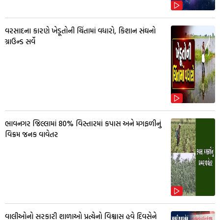
વરસાદના કારણે ખેડૂતોની ચિંતામાં વધારો, કિશાન સંઘનો
ગ્રાઉન્ડ સર્વે
ભાવનગર જિલ્લામાં 80% વિસ્તારમાં કપાસ અને મગફળીનું
વિક્રમ જનક વાવેતર
વાલીઓનો સરકારી શાળાઓ પ્રત્યેનો વિશ્વાસ હવે દિવસેને