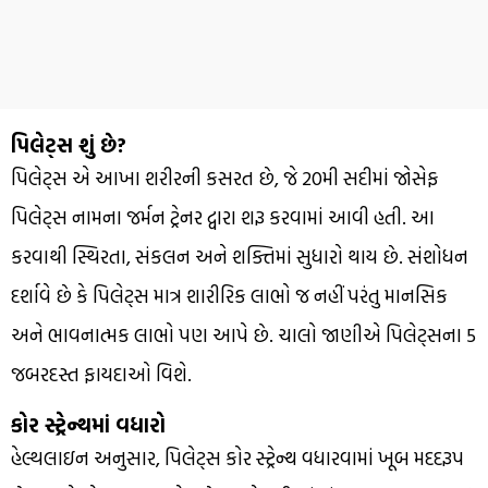
પિલેટ્સ શું છે?
પિલેટ્સ એ આખા શરીરની કસરત છે, જે 20મી સદીમાં જોસેફ
પિલેટ્સ નામના જર્મન ટ્રેનર દ્વારા શરૂ કરવામાં આવી હતી. આ
કરવાથી સ્થિરતા, સંકલન અને શક્તિમાં સુધારો થાય છે. સંશોધન
દર્શાવે છે કે પિલેટ્સ માત્ર શારીરિક લાભો જ નહીં પરંતુ માનસિક
અને ભાવનાત્મક લાભો પણ આપે છે. ચાલો જાણીએ પિલેટ્સના 5
જબરદસ્ત ફાયદાઓ વિશે.
કોર સ્ટ્રેન્થમાં વધારો
હેલ્થલાઇન અનુસાર, પિલેટ્સ કોર સ્ટ્રેન્થ વધારવામાં ખૂબ મદદરૂપ