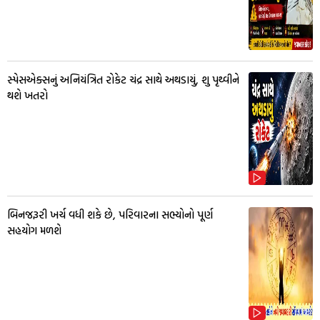
સ્પેસએક્સનું અનિયંત્રિત રોકેટ ચંદ્ર સાથે અથડાયું, શુ પૃથ્વીને
થશે ખતરો
બિનજરૂરી ખર્ચ વધી શકે છે, પરિવારના સભ્યોનો પૂર્ણ
સહયોગ મળશે