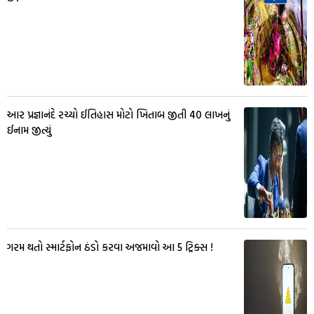
આર પ્રજ્ઞાનંદે રચ્યો ઈતિહાસ મોટો ખિતાબ જીતી 40 લાખનું
ઈનામ જીત્યું
ગરમ થતો સ્માર્ટફોન ઠંડો કરવા અજમાવો આ 5 ટ્રિક્સ !