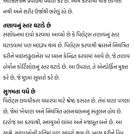
ઓક્સિજન પ્રવાહમાં વધારો કરે છે. આમ કરવાથી થાક લાગતો
નથી અને શરીર ઉર્જાથી ભરેલું રહે છે.
તણાવનું સ્તર ઘટાડે છે
સંશોધનમાં દાવો કરવામાં આવ્યો છે કે પિલેટ્સ તણાવનું સ્તર
ઘટાડવામાં પણ મદદરૂપ થાય છે. પિલેટ્સ કરવાથી શ્વાસને નિયંત્રિત
કરીને માઇન્ડફુલનેસ પર ધ્યાન કેન્દ્રિત કરવામાં આવે છે, જે તણાવ
હોર્મોન કોર્ટિસોલનું સ્તર ઘટાડે છે. આ ઉપરાંત, તે એન્ડોર્ફિન મુક્ત
કરે છે, જે મૂડમાં સુધારો કરે છે.
સુગમતા વધે છે
પિલેટ્સ લવચીકતા વધારવા માટે શ્રેષ્ઠ કસરત છે. તેમાં ઘણા પગલાં
છે, જેમાં ખેંચાણ અને નિયંત્રિત હલનચલનનું સંતુલન હોય છે.
દરરોજ આ કરવાથી, સ્નાયુઓ લાંબા અને મજબૂત બને છે. આ
સાથે, સાંધાઓની ગતિમાં પણ સુધારો થાય છે. ખાસ કરીને હિપ