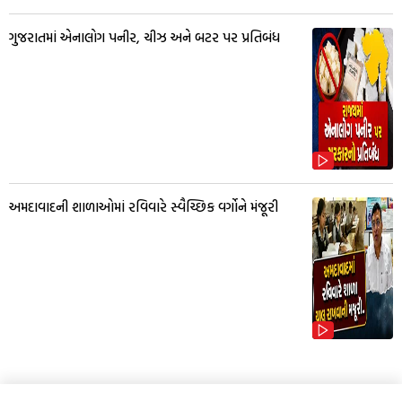
ગુજરાતમાં એનાલોગ પનીર, ચીઝ અને બટર પર પ્રતિબંધ
અમદાવાદની શાળાઓમાં રવિવારે સ્વૈચ્છિક વર્ગોને મંજૂરી