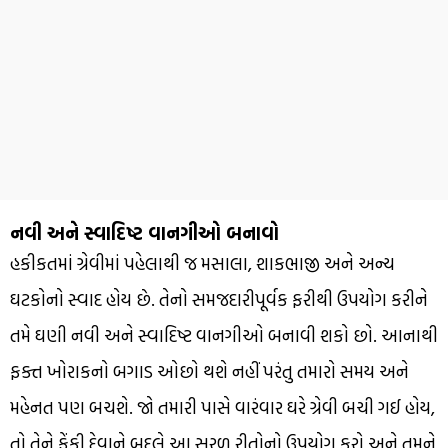
નવી અને સ્વાદિષ્ટ વાનગીઓ બનાવો
હકીકતમાં ગ્રેવીમાં પહેલાથી જ મસાલા, શાકભાજી અને અન્ય
ઘટકોનો સ્વાદ હોય છે. તેનો સમજદારીપૂર્વક ફરીથી ઉપયોગ કરીને
તમે ઘણી નવી અને સ્વાદિષ્ટ વાનગીઓ બનાવી શકો છો. આનાથી
ફક્ત ખોરાકનો બગાડ ઓછો થશે નહીં પરંતુ તમારો સમય અને
મહેનત પણ બચશે. જો તમારી પાસે વારંવાર ઘરે ગ્રેવી બચી ગઈ હોય,
તો તેને ફેંકી દેવાને બદલે આ સરળ રીતોનો ઉપયોગ કરો અને તમને