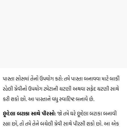
પાસ્તા સોસમાં તેનો ઉપયોગ કરો: તમે પાસ્તા બનાવવા માટે બાકી
રહેલી ગ્રેવીનો ઉપયોગ ટમેટાની ચટણી અથવા સફેદ ચટણી સાથે
કરી શકો છો. આ પાસ્તાને વધુ સ્વાદિષ્ટ બનાવે છે.
છૂંદેલા બટાકા સાથે પીરસો:
જો તમે ઘરે છૂંદેલા બટાકા બનાવી
રહ્યા છો, તો તમે તેને બચેલી ગ્રેવી સાથે પીરસી શકો છો. આ એક