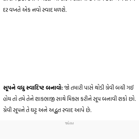
દર વખતે એક નવો સ્વાદ મળશે.
સૂપને વધુ સ્વાદિષ્ટ બનાવો:
જો તમારી પાસે થોડી ગ્રેવી બચી ગઈ
હોય તો તમે તેને શાકભાજી સાથે મિક્સ કરીને સૂપ બનાવી શકો છો.
ગ્રેવી સૂપને તે ઘટ્ટ અને અદ્ભુત સ્વાદ આપે છે.