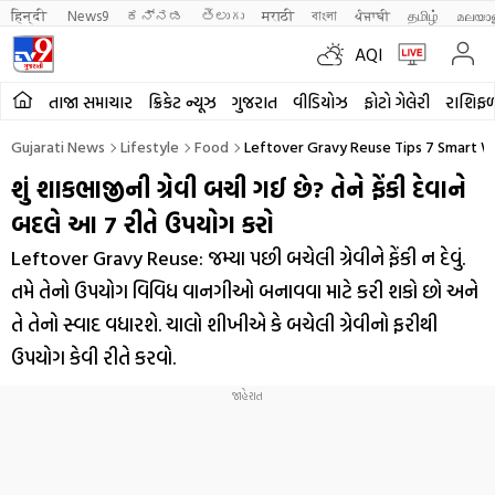
हिन्दी 
News9
ಕನ್ನಡ
తెలుగు
मराठी
বাংলা
ਪੰਜਾਬੀ
தமிழ்
മലയാ
AQI
તાજા સમાચાર
ક્રિકેટ ન્યૂઝ
ગુજરાત
વીડિયોઝ
ફોટો ગેલેરી
રાશિફ
Gujarati News
Lifestyle
Food
Leftover Gravy Reuse Tips 7 Smart W
શું શાકભાજીની ગ્રેવી બચી ગઈ છે? તેને ફેંકી દેવાને
બદલે આ 7 રીતે ઉપયોગ કરો
Leftover Gravy Reuse: જમ્યા પછી બચેલી ગ્રેવીને ફેંકી ન દેવું.
તમે તેનો ઉપયોગ વિવિધ વાનગીઓ બનાવવા માટે કરી શકો છો અને
તે તેનો સ્વાદ વધારશે. ચાલો શીખીએ કે બચેલી ગ્રેવીનો ફરીથી
ઉપયોગ કેવી રીતે કરવો.