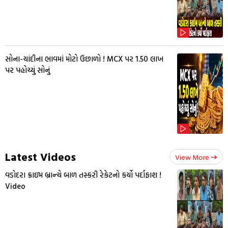
સોના-ચાંદીના ભાવમાં મોટો ઉછાળો ! MCX પર ₹1.50 લાખ
પર પહોચ્યું સોનું
Latest Videos
View More
વડોદરા ક્રાઇમ બ્રાન્ચે બાળ તસ્કરી રેકેટનો કર્યો પર્દાફાશ !
Video