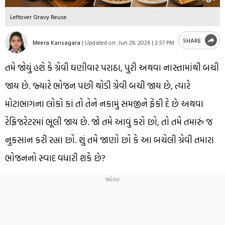
Leftover Gravy Reuse
SHARE
Meera Kansagara
|
Updated on:
Jun 29, 2026 | 2:57 PM
તમે જોયું હશે કે ગ્રેવી ઘણીવાર પરાઠા, પુરી અથવા નાસ્તામાંથી બચી
જાય છે. જ્યારે ભોજન પછી થોડી ગ્રેવી બચી જાય છે, ત્યારે
મોટાભાગના લોકો કાં તો તેને નકામું સમજીને ફેંકી દે છે અથવા
રેફ્રિજરેટરમાં ભૂલી જાય છે. જો તમે આવું કરો છો, તો તમે તમારું જ
નુકસાન કરી રહ્યા છો. શું તમે જાણો છો કે આ બચેલી ગ્રેવી તમારા
ભોજનનો સ્વાદ વધારી શકે છે?