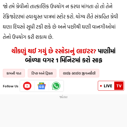
જો તમે ગ્રેવીનો તાત્કાલિક ઉપયોગ ન કરવા માંગતા હો તો તેને
રેફ્રિજરેટરમાં હવાચુસ્ત પાત્રમાં સ્ટોર કરો. યોગ્ય રીતે સંગ્રહિત ગ્રેવી
ઘણા દિવસો સુધી ટકી શકે છે અને પછીથી ઘણી વાનગીઓમાં
તેનો ઉપયોગ કરી શકાય છે.
ચીકણું થઈ ગયું છે રસોડાનું લાઇટર?
પાણીમાં
બોળ્યા વગર 1 મિનિટમાં કરો સાફ
કામની વાત
ટિપ્સ અને ટ્રિક્સ
લાઈફ સ્ટાઈલ જીવનશૈલી
LIVE
TV
Follow Us