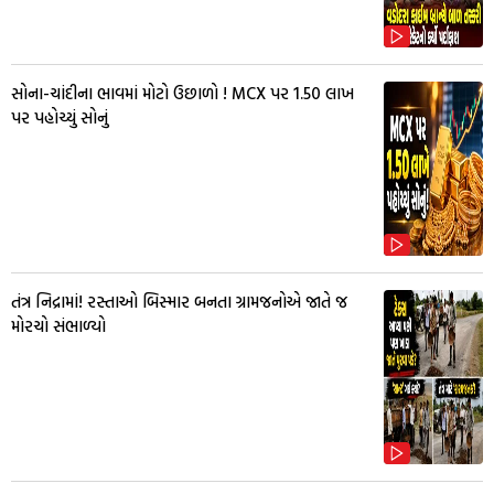
સોના-ચાંદીના ભાવમાં મોટો ઉછાળો ! MCX પર ₹1.50 લાખ
પર પહોચ્યું સોનું
તંત્ર નિદ્રામાં! રસ્તાઓ બિસ્માર બનતા ગ્રામજનોએ જાતે જ
મોરચો સંભાળ્યો