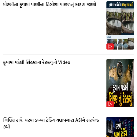
મોરબીના કૂવામાં પાણીના હિલોળા પાછળનું કારણ જાણો
કૂવામાં પડેલી સિંહણના રેસ્ક્યુંનો Video
નિર્લિપ્ત રાયે, ઘરમાં ડબ્બા ટ્રેડિંગ ચલાવનારા ASIને સસ્પેન્ડ
કર્યો