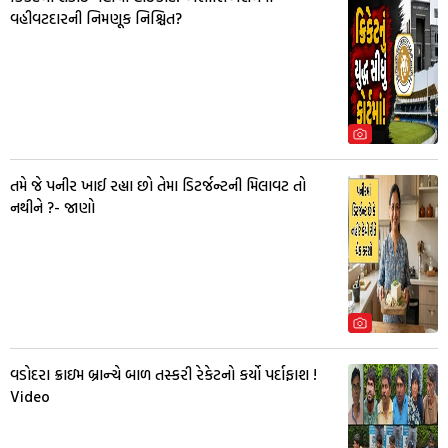
વહીવટદારની નિમણૂક નિશ્ચિત?
તમે જે પનીર ખાઈ રહ્યા છો તેમા ડિટર્જન્ટની મિલાવટ તો
નથીને ?- જાણો
વડોદરા ક્રાઇમ બ્રાન્ચે બાળ તસ્કરી રેકેટનો કર્યો પર્દાફાશ !
Video