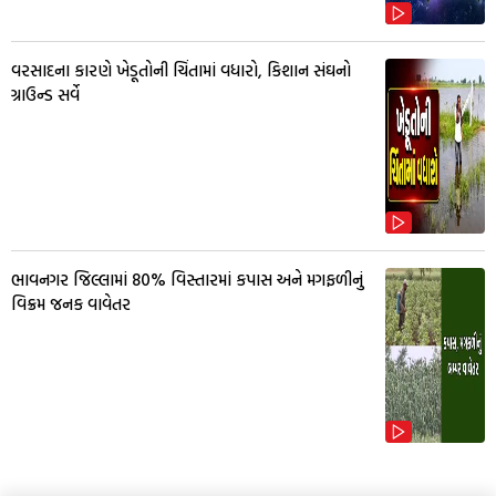
વરસાદના કારણે ખેડૂતોની ચિંતામાં વધારો, કિશાન સંઘનો
ગ્રાઉન્ડ સર્વે
ભાવનગર જિલ્લામાં 80% વિસ્તારમાં કપાસ અને મગફળીનું
વિક્રમ જનક વાવેતર