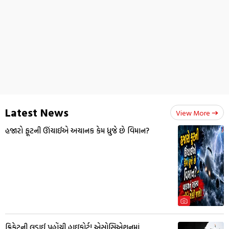
Latest News
View More
હજારો ફૂટની ઊંચાઈએ અચાનક કેમ ધ્રુજે છે વિમાન?
ક્રિકેટની લડાઈ પહોંચી હાઇકોર્ટ! એસોસિએશનમાં