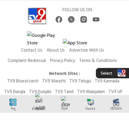
FOLLOW US ON
Contact Us
About Us
Advertise With Us
Complaint Redressal
Privacy Policy
Terms & Conditions
Network Sites :
TV9 Bharatvarsh
TV9 Marathi
TV9 Telugu
TV9 Kannada
TV9 Bangla
TV9 Punjabi
TV9 Tamil
TV9 Malayalam
TV9 UP
News9 LIVE
Money9 LIVE
મેનુ
ફોટો સ્ટોરી
રીલ્સ
Stocks
વીડિયોઝ
Copyright © 2026 TV9 Gujarati. All Rights Reserved.