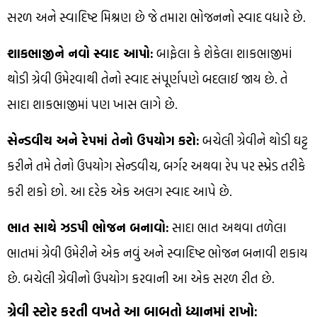
સરળ અને સ્વાદિષ્ટ મિશ્રણ છે જે તમારા ભોજનનો સ્વાદ વધારે છે.
શાકભાજીને નવો સ્વાદ આપો:
બાફેલા કે શેકેલા શાકભાજીમાં
થોડી ગ્રેવી ઉમેરવાથી તેનો સ્વાદ સંપૂર્ણપણે બદલાઈ જાય છે. તે
સાદા શાકભાજીમાં પણ ખાસ લાગે છે.
સેન્ડવીચ અને રેપમાં તેનો ઉપયોગ કરો:
બચેલી ગ્રેવીને થોડી ઘટ્ટ
કરીને તમે તેનો ઉપયોગ સેન્ડવીચ, બર્ગર અથવા રેપ પર સ્પ્રેડ તરીકે
કરી શકો છો. આ દરેક એક અલગ સ્વાદ આપે છે.
ભાત સાથે ઝડપી ભોજન બનાવો:
સાદા ભાત અથવા તળેલા
ભાતમાં ગ્રેવી ઉમેરીને એક નવું અને સ્વાદિષ્ટ ભોજન બનાવી શકાય
છે. બચેલી ગ્રેવીનો ઉપયોગ કરવાની આ એક સરળ રીત છે.
ગ્રેવી સ્ટોર કરતી વખતે આ બાબતો ધ્યાનમાં રાખો: