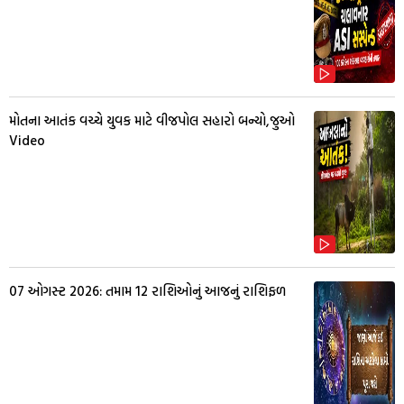
મોતના આતંક વચ્ચે યુવક માટે વીજપોલ સહારો બન્યો,જુઓ
Video
07 ઓગસ્ટ 2026: તમામ 12 રાશિઓનું આજનું રાશિફળ