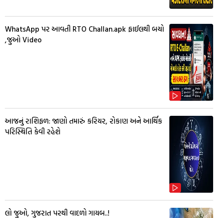
WhatsApp પર આવતી RTO Challan.apk ફાઈલથી બચો
,જુઓ Video
આજનું રાશિફળ: જાણો તમારું કરિયર, રોકાણ અને આર્થિક
પરિસ્થિતિ કેવી રહેશે
લો જુઓ, ગુજરાત પરથી વાદળો ગાયબ..!