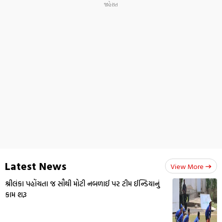
Latest News
View More
શ્રીલંકા પહોંચતા જ સૌથી મોટી નબળાઈ પર ટીમ ઈન્ડિયાનું
કામ શરૂ