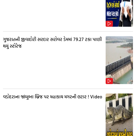
ગુજરાતની જીવાદોરી સરદાર સરોવર ડેમમાં 79.27 ટકા પાણી
થયું સ્ટોરેજ
વડોદરાના જાંબુઆ બ્રિજ પર મહાકાય મગરની લટાર ! Video