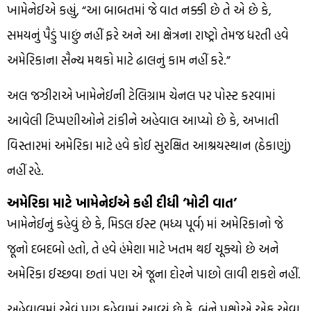
ખામેનેઈએ કહ્યું, “આ બાબતમાં જે વાત નક્કી છે તે એ છે કે,
સમયનું પૈડું પાછું નહીં ફરે અને આ ક્ષેત્રના રાષ્ટ્રો તેમજ ધરતી હવે
અમેરિકાના સૈન્ય મથકો માટે ઢાલનું કામ નહીં કરે.”
અલ જઝીરાએ ખામેનેઈની ટેલિગ્રામ ચેનલ પર પોસ્ટ કરવામાં
આવેલી ટિપ્પણીઓને ટાંકીને અહેવાલ આપ્યો છે કે, અખાતી
વિસ્તારમાં અમેરિકા માટે હવે કોઈ સુરક્ષિત આશ્રયસ્થાન (ઠેકાણું)
નહીં રહે.
અમેરિકા માટે ખામેનેઈએ કહી દીધી ‘મોટી વાત’
ખામેનેઈનું કહેવું છે કે, મિડલ ઈસ્ટ (મધ્ય પૂર્વ) માં અમેરિકાનો જે
જૂનો દબદબો હતો, તે હવે હંમેશા માટે ખતમ થઈ ચૂક્યો છે અને
અમેરિકા ઈચ્છવા છતાં પણ એ જૂના દોરને પાછો લાવી શકશે નહીં.
અહેવાલમાં એવું પણ કહેવામાં આવ્યું છે કે, બંને પક્ષોએ એક એવા