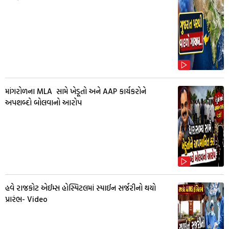
માંગરોળના MLA સામે ખેડૂતો અને AAP કાર્યકરોને
અપશબ્દો બોલવાનો આરોપ
હવે રાજકોટ એઈમ્સ હોસ્પિટલમાં સ્પાઈન સર્જરીનો થયો
પ્રારંભ- Video