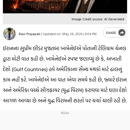
Image Credit source: AI Generated
SHARE
Ravi Prajapati
|
Updated on:
May 26, 2026 | 9:04 PM
ઈરાનના સુપ્રીમ લીડર મુજતબા ખામેનેઈએ પોતાની ટેલિગ્રામ ચેનલ
દ્વારા મોટી વાત કહી છે. ખામેનેઈએ સ્પષ્ટ જણાવ્યું છે કે, અખાતી
દેશો (Gulf Countries) હવે અમેરિકાના સૈન્ય મથકો માટે ઢાલનું
કામ નહીં કરે. ખામેનેઈએ આ વાત એવા સમયે કહી છે, જ્યારે ઈરાન
અને અમેરિકા વચ્ચે સીઝફાયર (યુદ્ધ વિરામ) કરાવવા માટે ઘણા દેશો
આગળ આવ્યા છે અને યુદ્ધ વિરામની શરતો પર ચર્ચા ચાલી રહી છે.