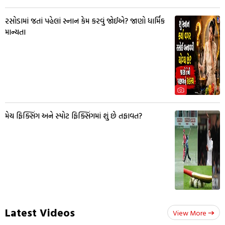
રસોડામાં જતાં પહેલાં સ્નાન કેમ કરવું જોઈએ? જાણો ધાર્મિક
માન્યતા
મેચ ફિક્સિંગ અને સ્પોટ ફિક્સિંગમાં શું છે તફાવત?
Latest Videos
View More