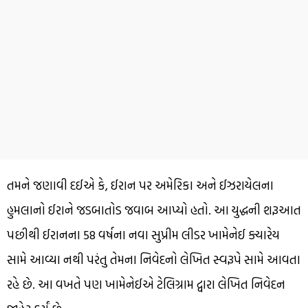
તમને જણાવી દઈએ કે, ઈરાન પર અમેરિકા અને ઈઝરાયેલના
હુમલાનો ઈરાને જડબાતોડ જવાબ આપ્યો હતો. આ યુદ્ધની શરૂઆત
પછીથી ઈરાનના 58 વર્ષના નવા સુપ્રીમ લીડર ખામેનેઈ ક્યારેય
સામે આવ્યા નથી પરંતુ તેમના નિવેદનો લેખિત સ્વરૂપે સામે આવતા
રહે છે. આ વખતે પણ ખામેનેઈએ ટેલિગ્રામ દ્વારા લેખિત નિવેદન