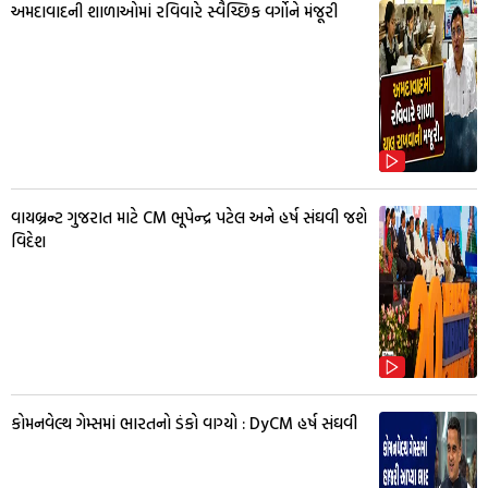
અમદાવાદની શાળાઓમાં રવિવારે સ્વૈચ્છિક વર્ગોને મંજૂરી
વાયબ્રન્ટ ગુજરાત માટે CM ભૂપેન્દ્ર પટેલ અને હર્ષ સંઘવી જશે
વિદેશ
કોમનવેલ્થ ગેમ્સમાં ભારતનો ડંકો વાગ્યો : DyCM હર્ષ સંઘવી