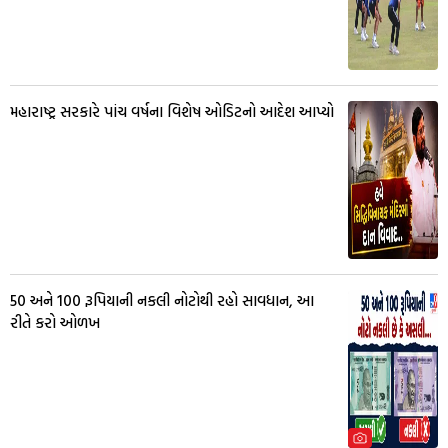
મહારાષ્ટ્ર સરકારે પાંચ વર્ષના વિશેષ ઓડિટનો આદેશ આપ્યો
50 અને 100 રૂપિયાની નકલી નોટોથી રહો સાવધાન, આ
રીતે કરો ઓળખ