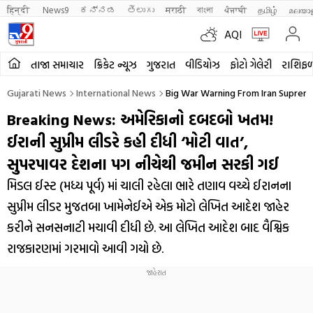
हिन्दी 
News9
ಕನ್ನಡ
తెలుగు
मराठी
বাংলা
ਪੰਜਾਬੀ
தமிழ்
മലയാ
AQI
તાજા સમાચાર
ક્રિકેટ ન્યૂઝ
ગુજરાત
વીડિયોઝ
ફોટો ગેલેરી
રાશિફ
Gujarati News
International News
Big War Warning From Iran Suprem
Breaking News: અમેરિકાનો દબદબો ખતમ!
ઈરાની સુપ્રીમ લીડરે કહી દીધી ‘મોટી વાત’,
સુપરપાવર દેશના પગ નીચેથી જમીન સરકી ગઈ
મિડલ ઈસ્ટ (મધ્ય પૂર્વ) માં ચાલી રહેલા ભારે તણાવ વચ્ચે ઈરાનના
સુપ્રીમ લીડર મુજતબા ખામેનેઈએ એક મોટો લેખિત આદેશ જાહેર
કરીને સનસનાટી મચાવી દીધી છે. આ લેખિત આદેશ બાદ વૈશ્વિક
રાજકારણમાં ગરમાવો આવી ગયો છે.