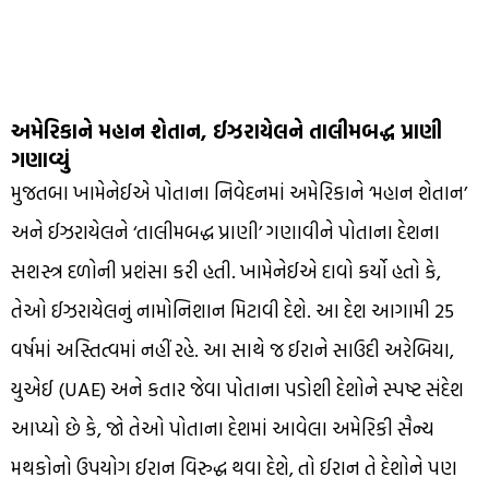
અમેરિકાને મહાન શેતાન, ઈઝરાયેલને તાલીમબદ્ધ પ્રાણી
ગણાવ્યું
મુજતબા ખામેનેઈએ પોતાના નિવેદનમાં અમેરિકાને ‘મહાન શેતાન’
અને ઈઝરાયેલને ‘તાલીમબદ્ધ પ્રાણી’ ગણાવીને પોતાના દેશના
સશસ્ત્ર દળોની પ્રશંસા કરી હતી. ખામેનેઈએ દાવો કર્યો હતો કે,
તેઓ ઈઝરાયેલનું નામોનિશાન મિટાવી દેશે. આ દેશ આગામી 25
વર્ષમાં અસ્તિત્વમાં નહીં રહે. આ સાથે જ ઈરાને સાઉદી અરેબિયા,
યુએઈ (UAE) અને કતાર જેવા પોતાના પડોશી દેશોને સ્પષ્ટ સંદેશ
આપ્યો છે કે, જો તેઓ પોતાના દેશમાં આવેલા અમેરિકી સૈન્ય
મથકોનો ઉપયોગ ઈરાન વિરુદ્ધ થવા દેશે, તો ઈરાન તે દેશોને પણ