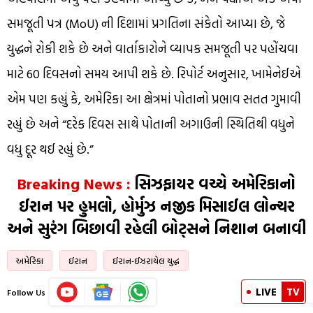
સમજૂતી પત્ર (MoU) ની દિશામાં પ્રગતિના સંકેતો આપ્યા છે, જે
યુદ્ધને રોકી શકે છે અને વાર્તાકારોને વ્યાપક સમજૂતી પર પહોંચવા
માટે 60 દિવસનો સમય આપી શકે છે. રિપોર્ટ અનુસાર, ખામેનેઈએ
એમ પણ કહ્યું કે, અમેરિકા આ ક્ષેત્રમાં પોતાનો પ્રભાવ સતત ગુમાવી
રહ્યું છે અને “દરેક દિવસ સાથે પોતાની અગાઉની સ્થિતિથી વધુને
વધુ દૂર થઈ રહ્યું છે.”
Breaking News :
સિઝફાયર વચ્ચે અમેરિકાનો
ઈરાન પર હુમલો, હોર્મુઝ નજીક મિસાઈલ લોન્ચર
અને સુરંગ બિછાવી રહેલી બોટ્સને નિશાન બનાવી
અમેરિકા
ઈરાન
ઈરાન-ઈઝરાયેલ યુદ્ધ
LIVE
TV
Follow Us