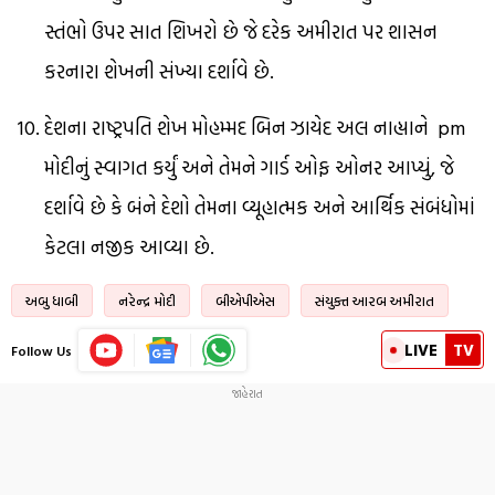
સ્તંભો ઉપર સાત શિખરો છે જે દરેક અમીરાત પર શાસન
કરનારા શેખની સંખ્યા દર્શાવે છે.
દેશના રાષ્ટ્રપતિ શેખ મોહમ્મદ બિન ઝાયેદ અલ નાહ્યાને pm
મોદીનું સ્વાગત કર્યું અને તેમને ગાર્ડ ઓફ ઓનર આપ્યું, જે
દર્શાવે છે કે બંને દેશો તેમના વ્યૂહાત્મક અને આર્થિક સંબંધોમાં
કેટલા નજીક આવ્યા છે.
અબુ ધાબી
નરેન્દ્ર મોદી
બીએપીએસ
સંયુક્ત આરબ અમીરાત
LIVE
TV
Follow Us