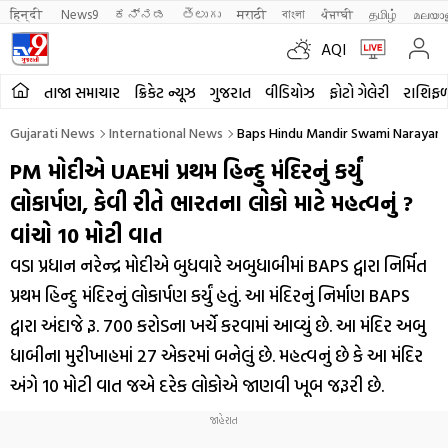
हिन्दी 
News9
ಕನ್ನಡ
తెలుగు
मराठी
বাংলা
ਪੰਜਾਬੀ
தமிழ்
മലയാ
AQI
તાજા સમાચાર
ક્રિકેટ ન્યૂઝ
ગુજરાત
વીડિયોઝ
ફોટો ગેલેરી
રાશિફ
Gujarati News
International News
Baps Hindu Mandir Swami Narayan 
PM મોદીએ UAEમાં પ્રથમ હિન્દુ મંદિરનું કર્યું
લોકાર્પણ, કેવી રીતે ભારતના લોકો માટે મહત્વનું ?
વાંચો 10 મોટી વાત
વડા પ્રધાન નરેન્દ્ર મોદીએ બુધવારે અબુધાબીમાં BAPS દ્વારા નિર્મિત
પ્રથમ હિન્દુ મંદિરનું લોકાર્પણ કર્યું હતું. આ મંદિરનું નિર્માણ BAPS
દ્વારા અંદાજે રૂ. 700 કરોડના ખર્ચે કરવામાં આવ્યું છે. આ મંદિર અબુ
ધાબીના મુરીખાહમાં 27 એકરમાં બનેલું છે. મહત્વનું છે કે આ મંદિર
અંગે 10 મોટી વાત જએ દરેક લોકોએ જાણવી ખૂબ જરૂરી છે.