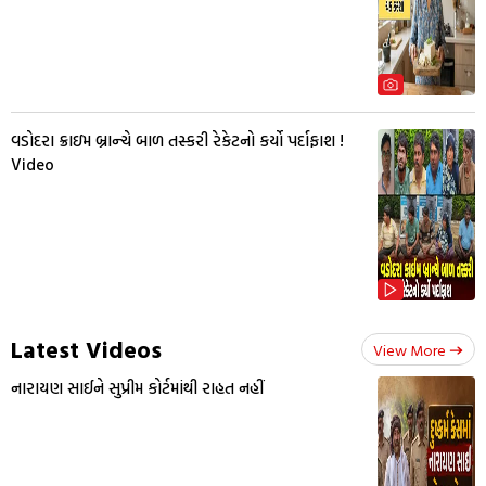
વડોદરા ક્રાઇમ બ્રાન્ચે બાળ તસ્કરી રેકેટનો કર્યો પર્દાફાશ !
Video
Latest Videos
View More
નારાયણ સાઈને સુપ્રીમ કોર્ટમાંથી રાહત નહીં