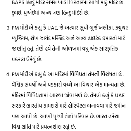
BAPS હિન્દુ મંદિર સમગ્ર ખાડી વિસ્તારમાં સૌથી મોટું મંદિર છે.
દુબઈ, યુએઈમાં અન્ય ત્રણ હિન્દુ મંદિરો છે.
PM મોદીએ કહ્યું કે UAE, જે અત્યાર સુધી બુર્જ ખલીફા, ફ્યુચર
મ્યુઝિયમ, શેખ ઝાયેદ મસ્જિદ અને અન્ય હાઈટેક ઈમારતો માટે
જાણીતું હતું, તેણે હવે તેની ઓળખમાં વધુ એક સાંસ્કૃતિક
પ્રકરણ ઉમેર્યું છે.
PM મોદીએ કહ્યું કે આ મંદિરમાં વિવિધતા તેમની વિશેષતા છે.
વૈશ્વિક સંઘર્ષો અને પડકારો વચ્ચે આ વિચાર એક માન્યતા છે.
મંદિરમાં વિવિધતામાં આસ્થા જોવા મળે છે. તેમણે કહ્યું કે UAE
સરકારે ભારતીય કામદારો માટે હોસ્પિટલ બનાવવા માટે જમીન
પણ આપી છે. આખી પૃથ્વી તેનો પરિવાર છે. ભારત હંમેશા
વિશ્વ શાંતિ માટે પ્રયત્નશીલ રહ્યું છે.