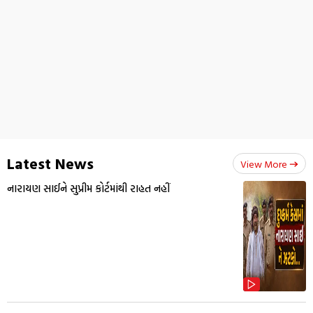
Latest News
View More
નારાયણ સાઈને સુપ્રીમ કોર્ટમાંથી રાહત નહીં