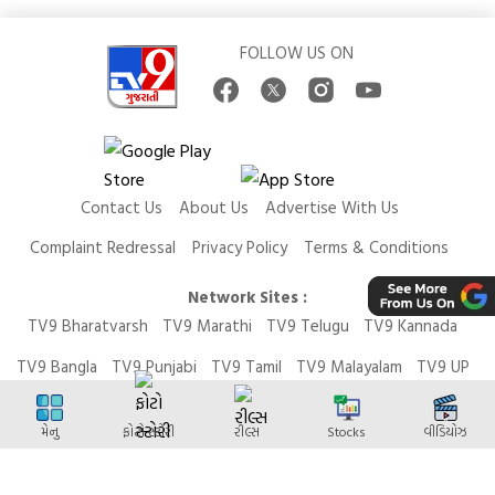
FOLLOW US ON
Contact Us
About Us
Advertise With Us
Complaint Redressal
Privacy Policy
Terms & Conditions
Network Sites :
TV9 Bharatvarsh
TV9 Marathi
TV9 Telugu
TV9 Kannada
TV9 Bangla
TV9 Punjabi
TV9 Tamil
TV9 Malayalam
TV9 UP
News9 LIVE
Money9 LIVE
મેનુ
ફોટો સ્ટોરી
રીલ્સ
Stocks
વીડિયોઝ
Copyright © 2026 TV9 Gujarati. All Rights Reserved.