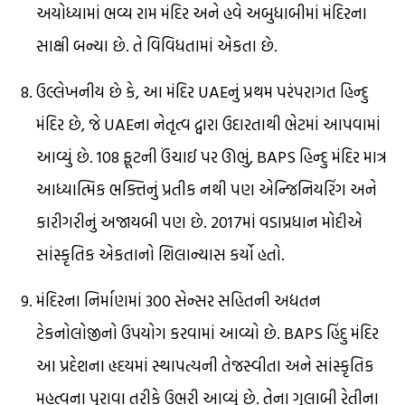
અયોધ્યામાં ભવ્ય રામ મંદિર અને હવે અબુધાબીમાં મંદિરના
સાક્ષી બન્યા છે. તે વિવિધતામાં એકતા છે.
ઉલ્લેખનીય છે કે, આ મંદિર UAEનું પ્રથમ પરંપરાગત હિન્દુ
મંદિર છે, જે UAEના નેતૃત્વ દ્વારા ઉદારતાથી ભેટમાં આપવામાં
આવ્યું છે. 108 ફૂટની ઉંચાઈ પર ઊભું, BAPS હિન્દુ મંદિર માત્ર
આધ્યાત્મિક ભક્તિનું પ્રતીક નથી પણ એન્જિનિયરિંગ અને
કારીગરીનું અજાયબી પણ છે. 2017માં વડાપ્રધાન મોદીએ
સાંસ્કૃતિક એકતાનો શિલાન્યાસ કર્યો હતો.
મંદિરના નિર્માણમાં 300 સેન્સર સહિતની અદ્યતન
ટેકનોલોજીનો ઉપયોગ કરવામાં આવ્યો છે. BAPS હિંદુ મંદિર
આ પ્રદેશના હૃદયમાં સ્થાપત્યની તેજસ્વીતા અને સાંસ્કૃતિક
મહત્વના પુરાવા તરીકે ઉભરી આવ્યું છે. તેના ગુલાબી રેતીના