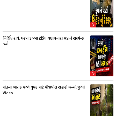
નિર્લિપ્ત રાયે, ઘરમાં ડબ્બા ટ્રેડિંગ ચલાવનારા ASIને સસ્પેન્ડ
કર્યો
મોતના આતંક વચ્ચે યુવક માટે વીજપોલ સહારો બન્યો,જુઓ
Video