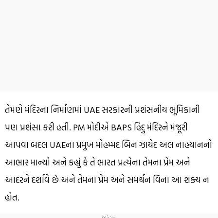
તેમણે મંદિરના નિર્માણમાં UAE સરકારની પ્રશંસનીય ભૂમિકાની
પણ પ્રશંસા કરી હતી. PM મોદીએ BAPS હિંદુ મંદિરને મંજૂરી
આપવા બદલ UAEના પ્રમુખ મોહમ્મદ બિન ઝાયેદ અલ નાહયાનનો
આભાર માન્યો અને કહ્યું કે તે ભારત પ્રત્યેના તેમના પ્રેમ અને
આદરને દર્શાવે છે અને તેમના પ્રેમ અને સમર્થન વિના આ શક્ય ન
હોત.