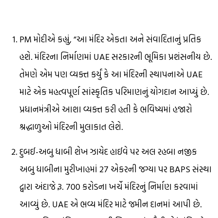
PM મોદીએ કહ્યું, “આ મંદિર એકતા અને સંવાદિતાનું પ્રતિક
હશે. મંદિરના નિર્માણમાં UAE સરકારની ભૂમિકા પ્રશંસનીય છે.
તેમણે એમ પણ વ્યક્ત કર્યું કે આ મંદિરની સ્થાપનાએ UAE
માટે એક મહત્વપૂર્ણ સાંસ્કૃતિક પરિમાણનું યોગદાન આપ્યું છે.
પ્રધાનમંત્રીએ આશા વ્યક્ત કરી હતી કે ભવિષ્યમાં હજારો
શ્રદ્ધાળુઓ મંદિરની મુલાકાત લેશે.
દુબઈ-અબુ ધાબી શેખ ઝાયેદ હાઈવે પર અલ રહબા નજીક
અબુ ધાબીના મુરીખાહમાં 27 એકરની જગ્યા પર BAPS સંસ્થા
દ્વારા અંદાજે રૂ. 700 કરોડના ખર્ચે મંદિરનું નિર્માણ કરવામાં
આવ્યું છે. UAE એ ભવ્ય મંદિર માટે જમીન દાનમાં આપી છે.