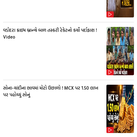
વડોદરા ક્રાઇમ બ્રાન્ચે બાળ તસ્કરી રેકેટનો કર્યો પર્દાફાશ !
Video
સોના-ચાંદીના ભાવમાં મોટો ઉછાળો ! MCX પર ₹1.50 લાખ
પર પહોચ્યું સોનું