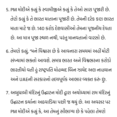
PM મોદીએ કહ્યું કે સ્વામીજીએ કહ્યું કે તેઓ સારા પૂજારી છે.
તેણે કહ્યું કે તે ભારત માતાના પૂજારી છે. તેમની દરેક કણ ભારત
માતા માટે જ છે. 140 કરોડ દેશવાસીઓ તેમના પૂજનીય દેવતા
છે. આ માત્ર પૂજા સ્થળ નથી, પરંતુ માનવતાનો વારસો છે.
તેમણે કહ્યું, “મને વિશ્વાસ છે કે આવનારા સમયમાં અહીં મોટી
સંખ્યામાં ભક્તો આવશે. સમગ્ર ભારત અને વિશ્વભરના કરોડો
ભારતીયો વતી હું રાષ્ટ્રપતિ મોહમ્મદ બિન ઝાયેદ અલ નાહયાન
અને UAEની સરકારનો હૃદયપૂર્વક આભાર વ્યક્ત કરું છું.
અબુધાબી મંદિરનું ઉદ્ઘાટન મોદી દ્વારા અયોધ્યામાં રામ મંદિરનું
ઉદ્ઘાટન કર્યાના અઠવાડિયા પછી જ થયું છે. આ અવસર પર
PM મોદીએ કહ્યું કે, આ તેમનું સૌભાગ્ય છે કે પહેલા તેમણે