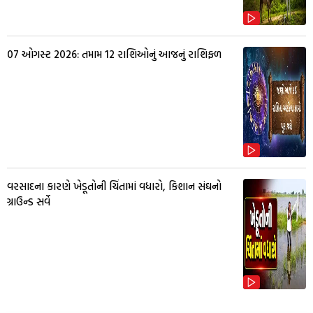
07 ઓગસ્ટ 2026: તમામ 12 રાશિઓનું આજનું રાશિફળ
વરસાદના કારણે ખેડૂતોની ચિંતામાં વધારો, કિશાન સંઘનો
ગ્રાઉન્ડ સર્વે