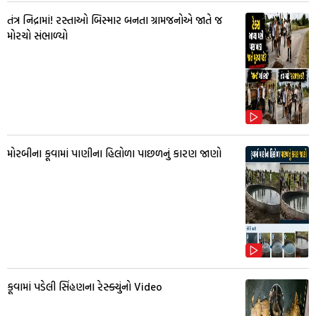
તંત્ર નિદ્રામાં! રસ્તાઓ બિસ્માર બનતા ગ્રામજનોએ જાતે જ
મોરચો સંભાળ્યો
મોરબીના કૂવામાં પાણીના હિલોળા પાછળનું કારણ જાણો
કૂવામાં પડેલી સિંહણના રેસ્ક્યુંનો Video