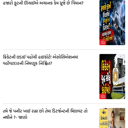
હજારો ફૂટની ઊંચાઈએ અચાનક કેમ ધ્રુજે છે વિમાન?
ક્રિકેટની લડાઈ પહોંચી હાઇકોર્ટ! એસોસિએશનમાં
વહીવટદારની નિમણૂક નિશ્ચિત?
તમે જે પનીર ખાઈ રહ્યા છો તેમા ડિટર્જન્ટની મિલાવટ તો
નથીને ?- જાણો