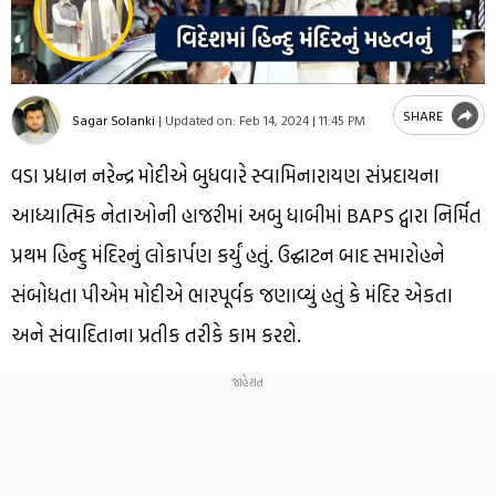
SHARE
Sagar Solanki
|
Updated on:
Feb 14, 2024 | 11:45 PM
વડા પ્રધાન નરેન્દ્ર મોદીએ બુધવારે સ્વામિનારાયણ સંપ્રદાયના
આધ્યાત્મિક નેતાઓની હાજરીમાં અબુ ધાબીમાં BAPS દ્વારા નિર્મિત
પ્રથમ હિન્દુ મંદિરનું લોકાર્પણ કર્યું હતું. ઉદ્ઘાટન બાદ સમારોહને
સંબોધતા પીએમ મોદીએ ભારપૂર્વક જણાવ્યું હતું કે મંદિર એકતા
અને સંવાદિતાના પ્રતીક તરીકે કામ કરશે.