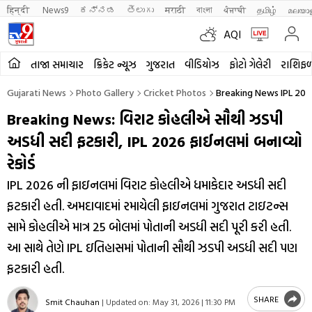
हिन्दी 
News9
ಕನ್ನಡ
తెలుగు
मराठी
বাংলা
ਪੰਜਾਬੀ
தமிழ்
മലയാ
AQI
તાજા સમાચાર
ક્રિકેટ ન્યૂઝ
ગુજરાત
વીડિયોઝ
ફોટો ગેલેરી
રાશિફ
Gujarati News
Photo Gallery
Cricket Photos
Breaking News IPL 2026
Breaking News: વિરાટ કોહલીએ સૌથી ઝડપી
અડધી સદી ફટકારી, IPL 2026 ફાઈનલમાં બનાવ્યો
રેકોર્ડ
IPL 2026 ની ફાઇનલમાં વિરાટ કોહલીએ ધમાકેદાર અડધી સદી
ફટકારી હતી. અમદાવાદમાં રમાયેલી ફાઇનલમાં ગુજરાત ટાઇટન્સ
સામે કોહલીએ માત્ર 25 બોલમાં પોતાની અડધી સદી પૂરી કરી હતી.
આ સાથે તેણે IPL ઇતિહાસમાં પોતાની સૌથી ઝડપી અડધી સદી પણ
ફટકારી હતી.
SHARE
Smit Chauhan
|
Updated on:
May 31, 2026 | 11:30 PM