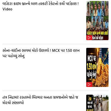
વડોદરા ક્રાઇમ બ્રાન્ચે બાળ તસ્કરી રેકેટનો કર્યો પર્દાફાશ !
Video
સોના-ચાંદીના ભાવમાં મોટો ઉછાળો ! MCX પર ₹1.50 લાખ
પર પહોચ્યું સોનું
તંત્ર નિદ્રામાં! રસ્તાઓ બિસ્માર બનતા ગ્રામજનોએ જાતે જ
મોરચો સંભાળ્યો