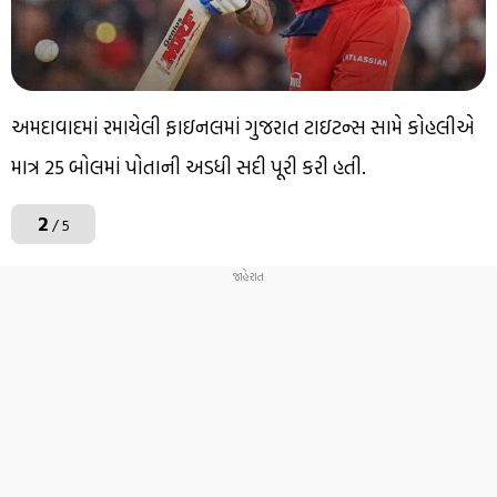
અમદાવાદમાં રમાયેલી ફાઇનલમાં ગુજરાત ટાઇટન્સ સામે કોહલીએ
માત્ર 25 બોલમાં પોતાની અડધી સદી પૂરી કરી હતી.
2
/ 5