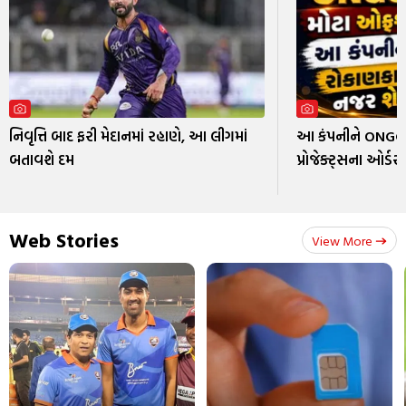
નિવૃત્તિ બાદ ફરી મેદાનમાં રહાણે, આ લીગમાં
આ કંપનીને ONGC
બતાવશે દમ
પ્રોજેક્ટ્સના ઓર્ડર
Web Stories
View More