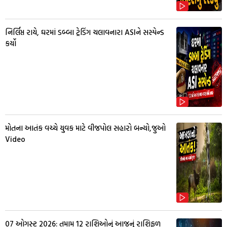
નિર્લિપ્ત રાયે, ઘરમાં ડબ્બા ટ્રેડિંગ ચલાવનારા ASIને સસ્પેન્ડ
કર્યો
મોતના આતંક વચ્ચે યુવક માટે વીજપોલ સહારો બન્યો,જુઓ
Video
07 ઓગસ્ટ 2026: તમામ 12 રાશિઓનું આજનું રાશિફળ