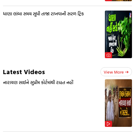
ધાણા લાંબા સમય સુધી તાજા રાખવાની સરળ ટ્રિક
Latest Videos
View More
નારાયણ સાઈને સુપ્રીમ કોર્ટમાંથી રાહત નહીં