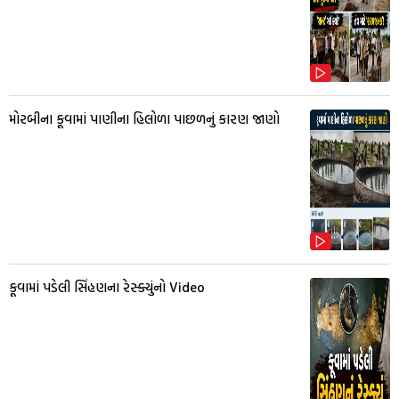
મોરબીના કૂવામાં પાણીના હિલોળા પાછળનું કારણ જાણો
કૂવામાં પડેલી સિંહણના રેસ્ક્યુંનો Video