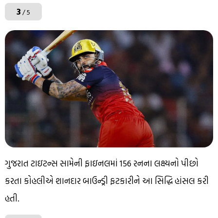
3
/ 5
ગુજરાત ટાઇટન્સ સામેની ફાઇનલમાં 156 રનના લક્ષ્યનો પીછો
કરતા કોહલીએ શાનદાર બાઉન્ડ્રી ફટકારીને આ સિદ્ધિ હાંસલ કરી
હતી.