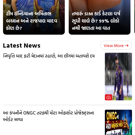
ટીમ ઈન્ડિયાના અમિતાભ
તમારું SIM કાર્ડ કેટલા વર્ષ
બચ્ચન અને રાજપાલ યાદવ
સુધી ચાલે છે? 99% લોકો
કોણ છે?
નથી જાણતા આ વાત
Latest News
View More
નિવૃત્તિ બાદ ફરી મેદાનમાં રહાણે, આ લીગમાં બતાવશે દમ
આ કંપનીને ONGC તરફથી મોટા ઓફશોર પ્રોજેક્ટ્સના
ઓર્ડર મળ્યા