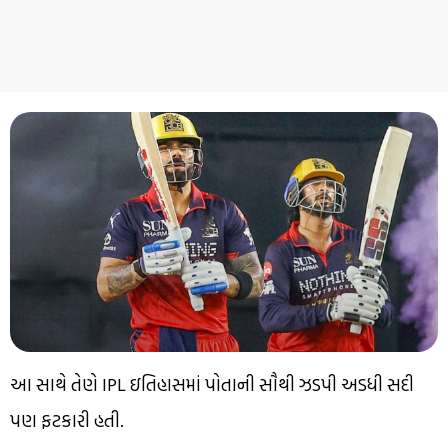
આ સાથે તેણે IPL ઇતિહાસમાં પોતાની સૌથી ઝડપી અડધી સદી
પણ ફટકારી હતી.