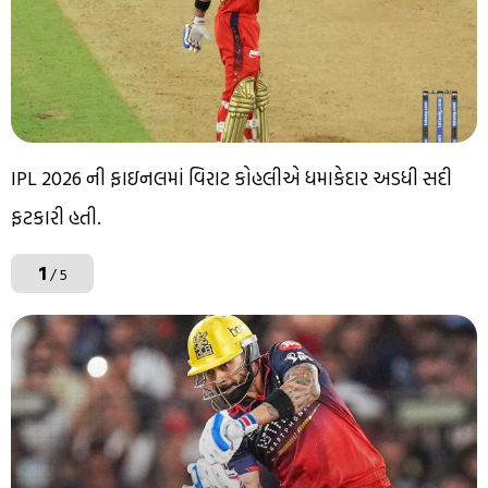
IPL 2026 ની ફાઇનલમાં વિરાટ કોહલીએ ધમાકેદાર અડધી સદી
ફટકારી હતી.
1
/ 5