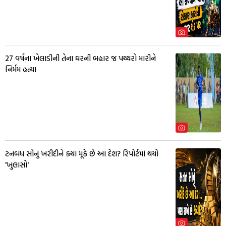
27 વર્ષના ખેલાડીની તેના ઘરની બહાર જ પથ્થરો મારીને
નિર્મમ હત્યા
ટનબંધ સોનું ખરીદીને ક્યાં મૂકે છે આ દેશ? રિપોર્ટમાં થયો
'ખુલાસો'