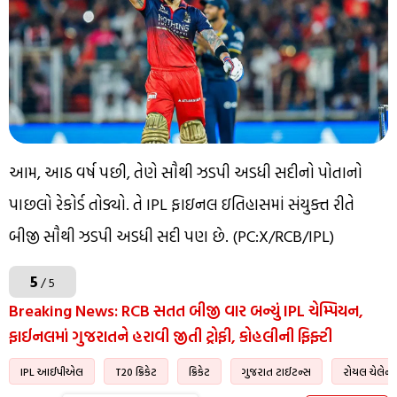
આમ, આઠ વર્ષ પછી, તેણે સૌથી ઝડપી અડધી સદીનો પોતાનો
પાછલો રેકોર્ડ તોડ્યો. તે IPL ફાઇનલ ઇતિહાસમાં સંયુક્ત રીતે
બીજી સૌથી ઝડપી અડધી સદી પણ છે. (PC:X/RCB/IPL)
5
/ 5
Breaking News: RCB સતત બીજી વાર બન્યું IPL ચેમ્પિયન,
ફાઈનલમાં ગુજરાતને હરાવી જીતી ટ્રોફી, કોહલીની ફિફ્ટી
IPL આઈપીએલ
T20 ક્રિકેટ
ક્રિકેટ
ગુજરાત ટાઈટન્સ
રોયલ ચેલેન્જર