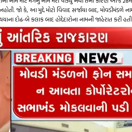
ના નામ માટે મગનુ નામ મરી પાડ્યુ નથી તેના કારણે આજે 28મી
ોતી. જો કે, આ મુદ્દે મોટો વિવાદ સર્જાયા બાદ, મોવડીમંડળે ના
થયાના દોઢ-બે કલાક બાદ હોદ્દેદારોના નામની જાહેરાત કરી હતી