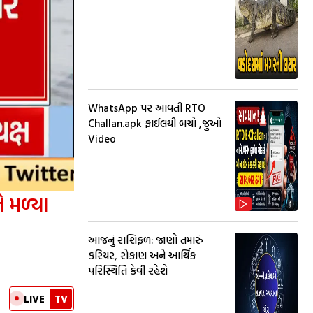
WhatsApp પર આવતી RTO
Challan.apk ફાઈલથી બચો ,જુઓ
Video
ે મળ્યા
આજનું રાશિફળ: જાણો તમારું
કરિયર, રોકાણ અને આર્થિક
પરિસ્થિતિ કેવી રહેશે
LIVE
TV