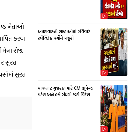
િષ્ઠ નેતાઓ
અમદાવાદની શાળાઓમાં રવિવારે
્થાપિત કરવા
સ્વૈચ્છિક વર્ગોને મંજૂરી
 મેના રોજ,
સર સુરત
વસોમાં સુરત
વાયબ્રન્ટ ગુજરાત માટે CM ભૂપેન્દ્ર
પટેલ અને હર્ષ સંઘવી જશે વિદેશ