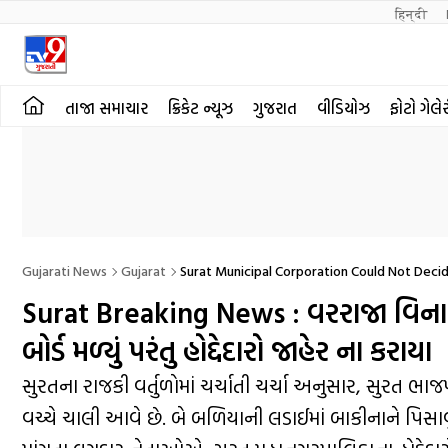
हिन्दी 
તાજા સમાચાર
ક્રિકેટ ન્યૂઝ
ગુજરાત
વીડિયોઝ
ફોટો ગેલે
Gujarati News
Gujarat
Surat Municipal Corporation Could Not Dec
Surat Breaking News : વરરાજા વિનાના 
બોર્ડ મળ્યું પરંતુ હોદ્દેદારો જાહેર ના કરાયા
સુરતના રાજકી વર્તુળોમાં ચર્ચાતી ચર્ચા અનુસાર, સુરત ભા
વચ્ચે ચાલી આવે છે. બે બળિયાની લડાઈમાં બાકીનાને પિસાવ