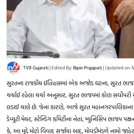
TV9 Gujarati
|
Edited By:
Bipin Prajapati
|
Updated on:
M
સુરતના રાજકીય ઈતિહાસમાં એક અજોડ ઘટના, સુરત ભાજપની
ચર્ચાઈ રહેલા ચર્ચા અનુસાર, સુરત ભાજપમાં કોણ સર્વોપરી
લડાઈ ચાલે છે. જેના કારણે, આજે સુરત મહાનગરપાલિકાના ચૂંટા
ડેપ્યુટી મેયર, સ્ટેન્ડિગ કમિટીના નેતા, મ્યુનિસિપ ભાજપ પ
કે, આ મુદ્દે મોટો વિવાદ સર્જાયા બાદ, મોવડીમંડળે નામો જ