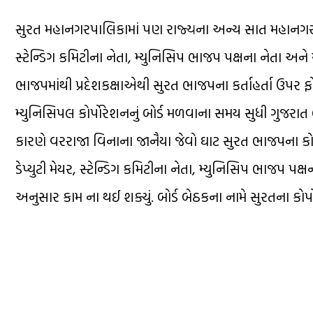
સુરત મહાનગરપાલિકામાં પણ રાજ્યના અન્ય સાત મહાનગરપાલિ
સ્ટેન્ડિગ કમિટીના નેતા, મ્યુનિસિપ ભાજપ પક્ષના નેતા અન
ભાજપમાંથી પ્રદેશકક્ષાએથી સુરત ભાજપના કર્તાહર્તા ઉપર ફ
મ્યુનિસિપલ કોર્પોરેશનનું બોર્ડ મળવાના સમય સુધી ગુજરા
કારણે વરરાજા વિનાના જાનૈયા જેવો ઘાટ સુરત ભાજપના કોર્પોરે
ડેપ્યુટી મેયર, સ્ટેન્ડિગ કમિટીના નેતા, મ્યુનિસિપ ભાજપ પ
અનુસાર કામ ના થઈ શક્યું. બોર્ડ બેઠકના નામે સુરતના કોર્પ