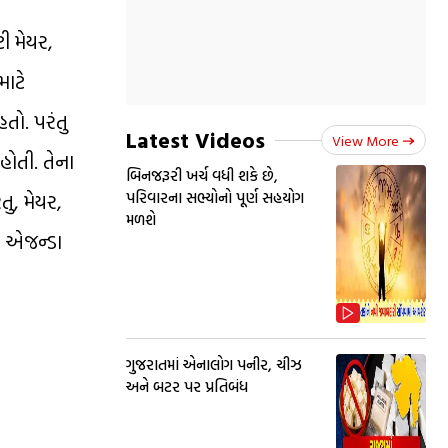
ી મેયર,
માટે
તો. પરંતુ
Latest Videos
View More
હોતી. તેના
બિનજરૂરી ખર્ચ વધી શકે છે,
પરિવારના સભ્યોનો પૂર્ણ સહયોગ
તુ, મેયર,
મળશે
ના એજન્ડા
ગુજરાતમાં એનાલોગ પનીર, ચીઝ
અને બટર પર પ્રતિબંધ