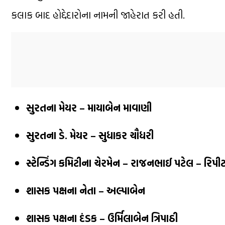
કલાક બાદ હોદ્દેદારોના નામની જાહેરાત કરી હતી.
સુરતના મેયર – માયાબેન માવાણી
સુરતના ડે. મેયર – સુધાકર ચૌધરી
સ્ટેન્ડિંગ કમિટીના ચેરમેન – રાજનભાઈ પટેલ – રિપી
શાસક પક્ષના નેતા – અલ્પાબેન
શાસક પક્ષના દંડક – ઉર્મિલાબેન ત્રિપાઠી