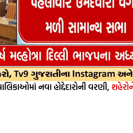
લિકાઓમાં નવા હોદ્દેદારોની વરણી,
શહેરોન