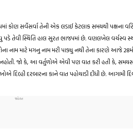
જપમાં કોણ સર્વેસર્વા તેની એક લડાઈ કેટલાક સમયથી પક્ષના વર
ુ પડે તેવી સ્થિતિ હાલ સુરત ભાજપમાં છે. વણલખેલ વર્ચસ્વ સ
ના નામ માટે મગનુ નામ મરી પાડ્યુ નથી તેના કારણે આજે 28મી
ઈ નહોતી. જો કે, આ વર્તુળોએ એવી પણ વાત કરી હતી કે, સમય
વડીઓએ દિલ્હી દરબારના કાને વાત પહોચાડી દીધી છે. આગામી દિ