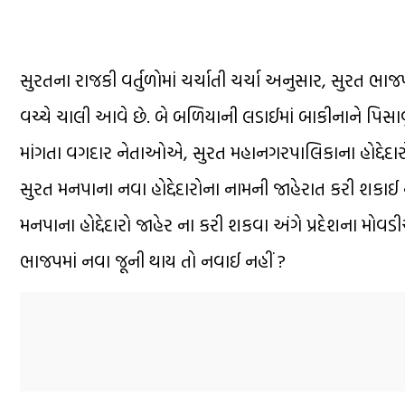
સુરતના રાજકી વર્તુળોમાં ચર્ચાતી ચર્ચા અનુસાર, સુરત ભા
વચ્ચે ચાલી આવે છે. બે બળિયાની લડાઈમાં બાકીનાને પિસાવ
માંગતા વગદાર નેતાઓએ, સુરત મહાનગરપાલિકાના હોદ્દેદારો
સુરત મનપાના નવા હોદ્દેદારોના નામની જાહેરાત કરી શકા
મનપાના હોદ્દેદારો જાહેર ના કરી શકવા અંગે પ્રદેશના મો
ભાજપમાં નવા જૂની થાય તો નવાઈ નહીં ?