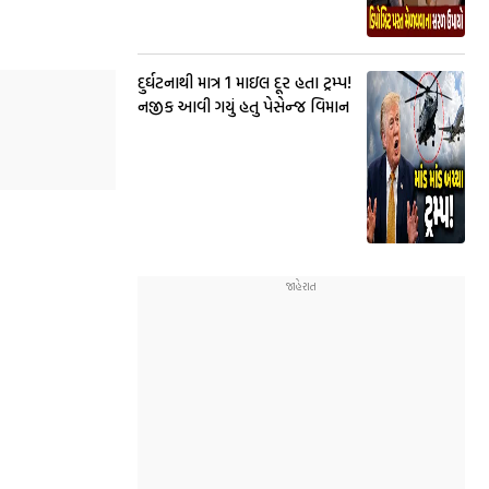
દુર્ઘટનાથી માત્ર 1 માઇલ દૂર હતા ટ્રમ્પ!
નજીક આવી ગયું હતુ પેસેન્જ વિમાન