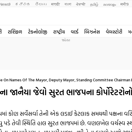
News9
ಕನ್ನಡ
తెలుగు
मराठी
বাংলা
ਪੰਜਾਬੀ
தமிழ்
മലയാളം
मनी9
રી
રાશિફળ
ટેકનોલોજી
રાષ્ટ્રીય
વર્લ્ડ
બિઝનેસ
વેબસ્ટોરી
મ
ide On Names Of The Mayor, Deputy Mayor, Standing Committee Chairman 
જાનૈયા જેવો સુરત ભાજપના કોર્પોરેટરોનો ઘ
જપમાં કોણ સર્વેસર્વા તેની એક લડાઈ કેટલાક સમયથી પક્ષના વર
ુ પડે તેવી સ્થિતિ હાલ સુરત ભાજપમાં છે. વણલખેલ વર્ચસ્વ સ