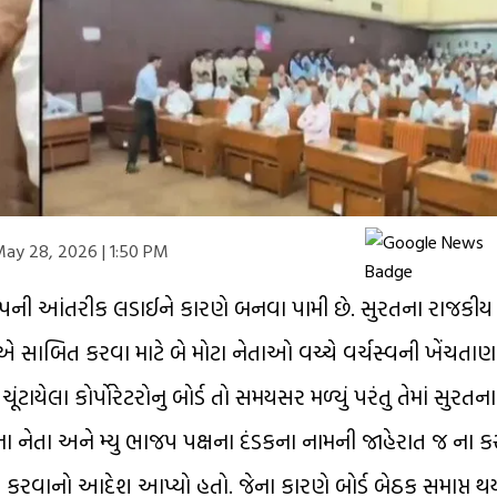
ay 28, 2026 | 1:50 PM
 આંતરીક લડાઈને કારણે બનવા પામી છે. સુરતના રાજકીય વર
 એ સાબિત કરવા માટે બે મોટા નેતાઓ વચ્ચે વર્ચસ્વની ખેંચત
યેલા કોર્પોરેટરોનુ બોર્ડ તો સમયસર મળ્યું પરંતુ તેમાં સુરતન
ક્ષના નેતા અને મ્યુ ભાજપ પક્ષના દંડકના નામની જાહેરાત જ ના 
ાહેર કરવાનો આદેશ આપ્યો હતો. જેના કારણે બોર્ડ બેઠક સમાપ્ત થ