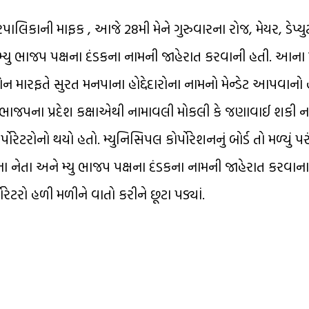
કાની માફક , આજે 28મી મેને ગુરુવારના રોજ, મેયર, ડેપ્યુટ
ે મ્યુ ભાજપ પક્ષના દંડકના નામની જાહેરાત કરવાની હતી. આના 
ોન મારફતે સુરત મનપાના હોદ્દેદારોના નામનો મેન્ડેટ આપવાનો હ
ત ભાજપના પ્રદેશ કક્ષાએથી નામાવલી મોકલી કે જણાવાઈ શકી ન
ટરોનો થયો હતો. મ્યુનિસિપલ કોર્પોરેશનનું બોર્ડ તો મળ્યું પરં
ક્ષના નેતા અને મ્યુ ભાજપ પક્ષના દંડકના નામની જાહેરાત કરવા
ોરેટરો હળી મળીને વાતો કરીને છૂટા પડ્યાં.