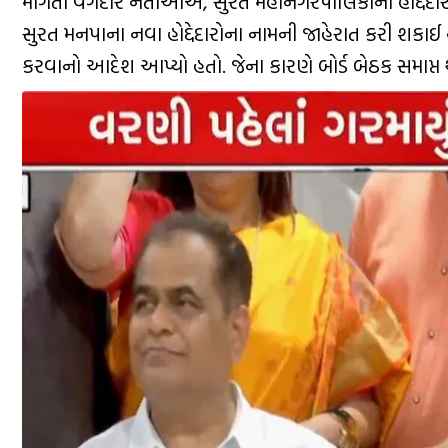
માંગતા વગદાર નેતાઓએ, સુરત મહાનગરપાલિકાના હોદ્દેદારો
સુરત મનપાના નવા હોદ્દેદારોના નામની જાહેરાત કરી શકાઈ નહ
કરવાનો આદેશ આપ્યો હતો. જેના કારણે બોર્ડ બેઠક સમાપ્ત 