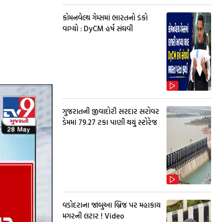
કોમનવેલ્થ ગેમ્સમાં ભારતનો ડંકો
વાગ્યો : DyCM હર્ષ સંઘવી
ગુજરાતની જીવાદોરી સરદાર સરોવર
ડેમમાં 79.27 ટકા પાણી થયું સ્ટોરેજ
વડોદરાના જાંબુઆ બ્રિજ પર મહાકાય
મગરની લટાર ! Video