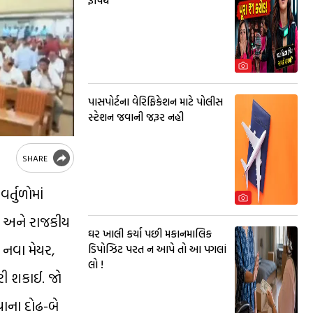
રૂપિય
પાસપોર્ટના વેરિફિકેશન માટે પોલીસ
સ્ટેશન જવાની જરૂર નહી
SHARE
્તુળોમાં
ાણ અને રાજકીય
ઘર ખાલી કર્યા પછી મકાનમાલિક
ા નવા મેયર,
ડિપોઝિટ પરત ન આપે તો આ પગલાં
લો !
કરી શકાઈ. જો
યાના દોઢ-બે