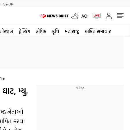
TV9-UP
AQI
નોરંજન
ટ્રેન્ડિંગ
ટોપિક
કૃષિ
મહારાષ્ટ્ર
ભક્તિ સમાચાર
Etc
ાટ, મ્યુ.
િષ્ઠ નેતાઓ
્થાપિત કરવા