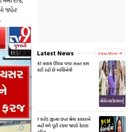
 મેના રોજ,
મો જાહેર
.
Latest News
View More
41 કલાક ઊંઘ્યા વગર સતત કામ
કરી રહી છે અભિનેત્રી
₹1 કરોડ જીત્યા છતાં શ્રેયા કાલરાને
નહીં મળે પૂરી રકમ! જાણો કેટલા