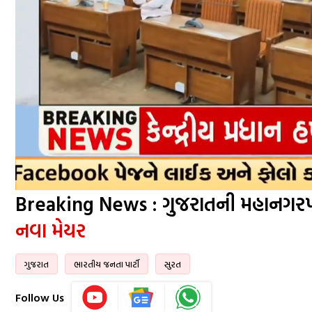
Breaking News : ગુજરાતની મહાનગરપા
નવા મેયર
ગુજરાત
ભારતીય જનતા પાર્ટી
સુરત
Follow Us