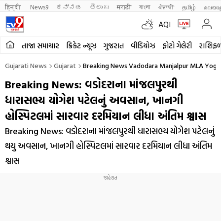
हिन्दी 
News9
ಕನ್ನಡ
తెలుగు
मराठी
বাংলা
ਪੰਜਾਬੀ
தமிழ்
മലയാ
AQI
તાજા સમાચાર
ક્રિકેટ ન્યૂઝ
ગુજરાત
વીડિયોઝ
ફોટો ગેલેરી
રાશિફ
Gujarati News
Gujarat
Breaking News Vadodara Manjalpur MLA Yoges
Breaking News: વડોદરાના માંજલપુરથી
ધારાસભ્ય યોગેશ પટેલનું અવસાન, ખાનગી
હોસ્પિટલમાં સારવાર દરમિયાન લીધા અંતિમ શ્વાસ
Breaking News: વડોદરાના માંજલપુરથી ધારાસભ્ય યોગેશ પટેલનું
થયુ અવસાન, ખાનગી હોસ્પિટલમાં સારવાર દરમિયાન લીધા અંતિમ
શ્વાસ