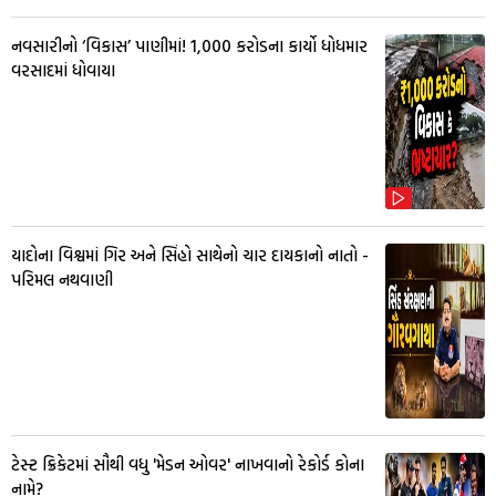
નવસારીનો ‘વિકાસ’ પાણીમાં! ₹1,000 કરોડના કાર્યો ધોધમાર
વરસાદમાં ધોવાયા
યાદોના વિશ્વમાં ગિર અને સિંહો સાથેનો ચાર દાયકાનો નાતો -
પરિમલ નથવાણી
ટેસ્ટ ક્રિકેટમાં સૌથી વધુ 'મેડન ઓવર' નાખવાનો રેકોર્ડ કોના
નામે?