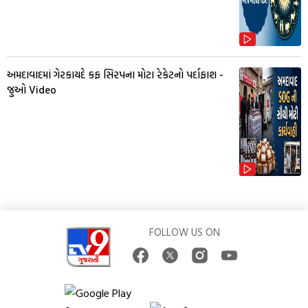
અમદાવાદમાં ગેરકાયદે કફ સિરપના મોટા રેકેટનો પર્દાફાશ -
જુઓ Video
FOLLOW US ON