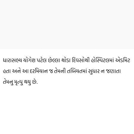
ધારાસભ્ય યોગેશ પટેલ છેલ્લા થોડા દિવસોથી હોસ્પિટલમાં એડમિટ
હતા અને આ દરમિયાન જ તેમની તબિયતમાં સુધાર ન જણાતા
તેમનુ મૃત્યુ થયુ છે.