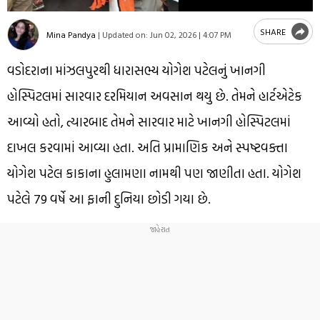
SHARE
Mina Pandya
|
Updated on:
Jun 02, 2026 | 4:07 PM
વડોદરાના માંઝલપુરથી ધારાસભ્ય યોગેશ પટેલનું ખાનગી
હોસ્પિટલમાં સારવાર દરમિયાન અવસાન થયુ છે. તેમને હાર્ટએટેક
આવ્યો હતો, ત્યારબાદ તેમને સારવાર માટે ખાનગી હોસ્પિટલમાં
દાખલ કરવામાં આવ્યા હતા. અતિ પ્રામાણિક અને સ્પષ્ટવક્તા
યોગેશ પટેલ કાકાના હુલામણા નામથી પણ જાણીતા હતા. યોગેશ
પટેલે 79 વર્ષે આ ફાની દુનિયા છોડી ગયા છે.