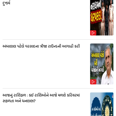
દુષ્કર્મ
અંબાલાલ પટેલે વરસાદના ત્રીજા રાઉન્ડની આગાહી કરી
આજનું રાશિફળ : કઈ રાશિઓને આજે મળશે કરિયરમાં
સફળતા અને ધનલાભ?