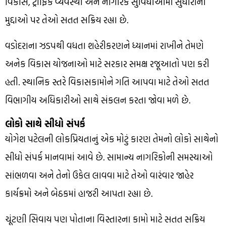
વિકાસ, ટ્રાફિક વ્યવસ્થા અને નાગરિક સુવિધાઓમાં સુધારાના
મુદ્દાઓ પર તેઓ સતત સક્રિય રહ્યા છે.
વડોદરાના ઝડપથી વધતા શહેરીકરણને ધ્યાનમાં રાખીને તેમણે
અનેક વિકાસ યોજનાઓ માટે સરકાર સમક્ષ રજૂઆતો પણ કરી
હતી. સ્થાનિક સ્તરે વિકાસકામોને ગતિ આપવા માટે તેઓ સતત
વિભાગીય અધિકારીઓ સાથે સંકલન કરતા જોવા મળે છે.
લોકો સાથે સીધો સંપર્ક
યોગેશ પટેલની લોકપ્રિયતાનું એક મોટું કારણ તેમનો લોકો સાથેનો
સીધો સંપર્ક માનવામાં આવે છે. સામાન્ય નાગરિકોની સમસ્યાઓ
સાંભળવા અને તેનો ઉકેલ લાવવા માટે તેઓ વારંવાર જાહેર
કાર્યક્રમો અને બેઠકમાં હાજરી આપતા રહ્યા છે.
ચૂંટણી સિવાય પણ પોતાના વિસ્તારના કામો માટે સતત સક્રિય