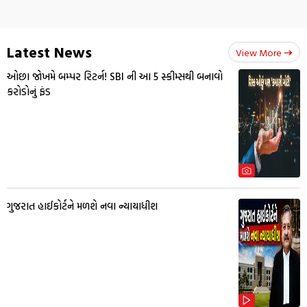
Latest News
View More
ઓછા જોખમે બમ્પર રિટર્ન! SBI ની આ 5 સ્કીમ્સથી બનાવો
કરોડોનું ફંડ
ગુજરાત હાઈકોર્ટને મળશે નવા ન્યાયાધીશ