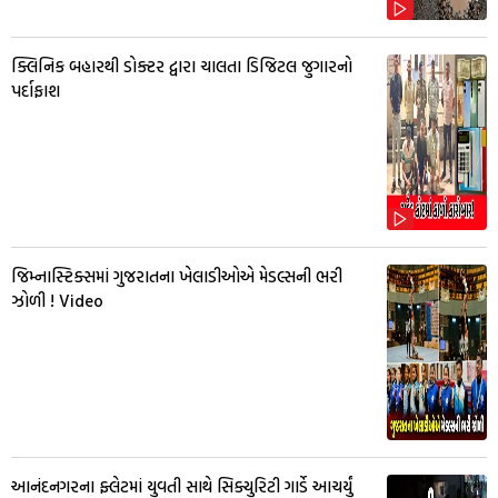
ક્લિનિક બહારથી ડોક્ટર દ્વારા ચાલતા ડિજિટલ જુગારનો
પર્દાફાશ
જિમ્નાસ્ટિક્સમાં ગુજરાતના ખેલાડીઓએ મેડલ્સની ભરી
ઝોળી ! Video
આનંદનગરના ફ્લેટમાં યુવતી સાથે સિક્યુરિટી ગાર્ડે આચર્યું