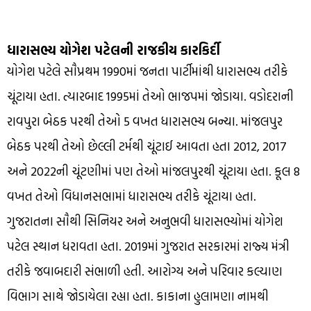
ધારાસભ્ય યોગેશ પટેલની રાજકીય કારકિર્દી
યોગેશ પટેલે સૌપ્રથમ 1990માં જનતા પાર્ટીમાંથી ધારાસભ્ય તરીકે
ચૂંટાયા હતા. ત્યારબાદ 1995માં તેઓ ભાજપમાં જોડાયા. વડોદરાની
રાવપુરા બેઠક પરથી તેઓ 5 વખત ધારાસભ્ય બન્યા. માંજલપુર
બેઠક પરથી તેઓ છેલ્લી ટર્મથી ચૂંટાઈ આવતા હતા 2012, 2017
અને 2022ની ચૂંટણીમાં પણ તેઓ માંજલપુરથી ચૂંટાયા હતા. કૂલ 8
વખત તેઓ વિધાનસભામાં ધારાસભ્ય તરીકે ચૂંટાયા હતા.
ગુજરાતના સૌથી સિનિયર અને અનુભવી ધારાસભ્યોમાં યોગેશ
પટેલ સ્થાન ધરાવતા હતા. 2019માં ગુજરાત સરકારમાં રાજ્ય મંત્રી
તરીકે જવાબદારી સંભાળી હતી. આરોગ્ય અને પરિવાર કલ્યાણ
વિભાગ સાથે જોડાયેલા રહ્યા હતા. કાકાના હુલામણા નામથી