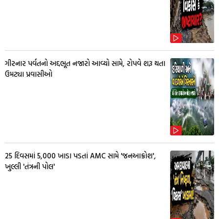
ગીરનાર પર્વતનો અદ્દભૂત નજારો આવ્યો સામે, રોપવે શરૂ થતા
ઉમટ્યા પ્રવાસીઓ
25 દિવસમાં 5,000 ખાડા પડતાં AMC સામે 'જનઆક્રોશ',
ખુલ્લી 'તંત્રની પોલ'