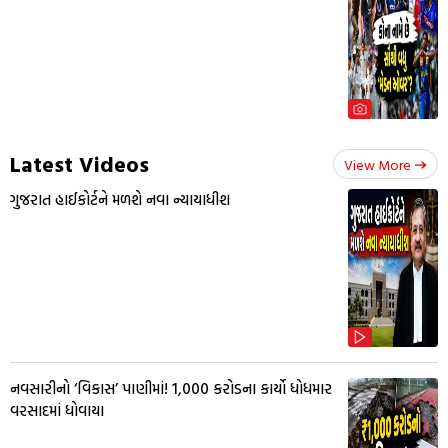
Latest Videos
View More
ગુજરાત હાઈકોર્ટને મળશે નવા ન્યાયાધીશ
નવસારીનો ‘વિકાસ’ પાણીમાં! ₹1,000 કરોડના કાર્યો ધોધમાર
વરસાદમાં ધોવાયા