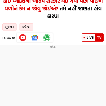
કોઈ વ્યક્તિના અંતિમ સંસ્કાર થઈ ગયા પછી પાછળ
વળીને કેમ ન જોવુ જોઈએ?
તમે નહીં જાણતા હોવ
કારણ
ગુજરાત
વડોદરા
LIVE
TV
Follow Us