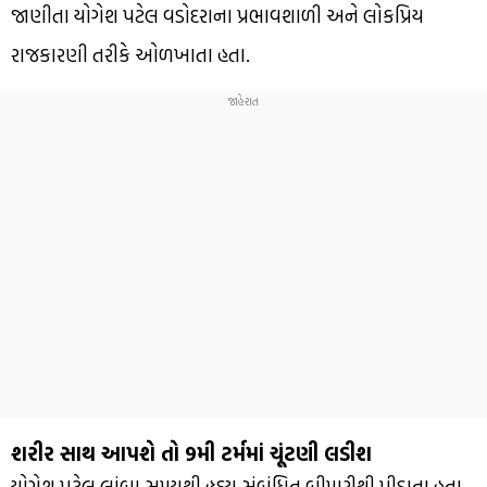
જાણીતા યોગેશ પટેલ વડોદરાના પ્રભાવશાળી અને લોકપ્રિય
રાજકારણી તરીકે ઓળખાતા હતા.
શરીર સાથ આપશે તો 9મી ટર્મમાં ચૂંટણી લડીશ
યોગેશ પટેલ લાંબા સમયથી હૃદય સંબંધિત બીમારીથી પીડાતા હતા.