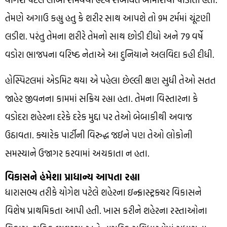
તેમણે અગાઉ કહ્યુ હતુ કે શરીર સાથ આપશે તો 9મ ટર્મમાં ચૂંટણી
લડીશ. પરંતુ તેમના શરીરે તેમનો સાથ છોડી દીધો અને 79 વર્ષે
વડોરા ભાજપના વરિષ્ઠ નેતાએ આ દુનિયાને અલવિદા કહી દીધી.
હોસ્પિટલમાં એડમિટ થયા એ પહેલા છેલ્લી ક્ષણ સુધી તેઓ સતત
જાહેર જીવનના કામમાં સક્રિય રહ્યા હતા. તેમના વિસ્તારના કે
વડોદરા શહેરના દરેકે દરેક મુદ્દા પર તેઓ બેબાકીથી અવાજ
ઉઠાવતા. ક્યારેક પાર્ટીની વિરુદ્ધ જઈને પણ તેઓ લોકોની
સમસ્યાને ઉજાગર કરવામાં અચકાતા ન હતા.
વિકાસને હંમેશા પ્રાધાન્ય આપતા રહ્યા
ધારાસભ્ય તરીકે યોગેશ પટેલે શહેરના ઇન્ફ્રાસ્ટ્રક્ચર વિકાસને
વિશેષ પ્રાથમિકતા આપી હતી. ખાસ કરીને શહેરના રસ્તાઓના