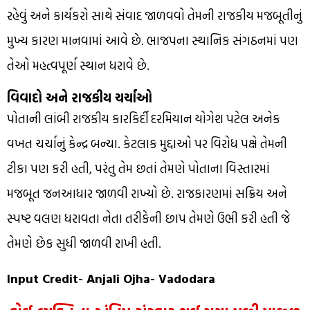
રહેવું અને કાર્યકરો સાથે સંવાદ જાળવવો તેમની રાજકીય મજબૂતીનું
મુખ્ય કારણ માનવામાં આવે છે. ભાજપના સ્થાનિક સંગઠનમાં પણ
તેઓ મહત્વપૂર્ણ સ્થાન ધરાવે છે.
વિવાદો અને રાજકીય ચર્ચાઓ
પોતાની લાંબી રાજકીય કારકિર્દી દરમિયાન યોગેશ પટેલ અનેક
વખત ચર્ચાનું કેન્દ્ર બન્યા. કેટલાક મુદ્દાઓ પર વિરોધ પક્ષે તેમની
ટીકા પણ કરી હતી, પરંતુ તેમ છતાં તેમણે પોતાના વિસ્તારમાં
મજબૂત જનઆધાર જાળવી રાખ્યો છે. રાજકારણમાં સક્રિય અને
સ્પષ્ટ વલણ ધરાવતા નેતા તરીકેની છાપ તેમણે ઉભી કરી હતી જે
તેમણે છેક સુધી જાળવી રાખી હતી.
Input Credit- Anjali Ojha- Vadodara