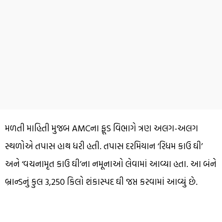
મળતી માહિતી મુજબ AMCના ફૂડ વિભાગે ત્રણ અલગ-અલગ
સ્થળોએ તપાસ હાથ ધરી હતી. તપાસ દરમિયાન ‘રિધમ કાઉ ઘી’
અને ‘વચનામૃત કાઉ ઘી’ના નમૂનાઓ લેવામાં આવ્યા હતા. આ બંને
બ્રાન્ડનું કુલ 3,250 કિલો શંકાસ્પદ ઘી જપ્ત કરવામાં આવ્યું છે.