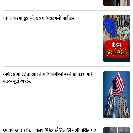
ગાંધીનગરમાં ફૂડ એન્ડ ડ્રગ વિભાગનો પર્દાફાશ
અમેરિકામાં રહેતા ભારતીય વિદ્યાર્થીઓ અને કામદારો માટે
મહત્વપૂર્ણ અપડેટ
55 વર્ષ 5000 મેચ... વનડે ક્રિકેટ ઐતિહાસિક સીમાચિહ્ન પર