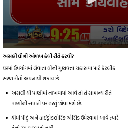
અસલી ઘીની ઓળખ કેવી રીતે કરવી?
ઘરમાં ઉપયોગમાં લેવાતા ઘીની ગુણવત્તા ચકાસવા માટે કેટલીક
સરળ રીતો અપનાવી શકાય છે.
અસલી ઘી પાણીમાં નાખવામાં આવે તો તે સામાન્ય રીતે
પાણીની સપાટી પર તરતું જોવા મળે છે.
ઘીમાં મીઠું અને હાઈડ્રોક્લોરિક એસિડ ઉમેરવામાં આવે ત્યારે