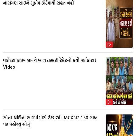
નારાયણ સાઈને સુપ્રીમ કોર્ટમાંથી રાહત નહીં
વડોદરા ક્રાઇમ બ્રાન્ચે બાળ તસ્કરી રેકેટનો કર્યો પર્દાફાશ !
Video
સોના-ચાંદીના ભાવમાં મોટો ઉછાળો ! MCX પર ₹1.50 લાખ
પર પહોચ્યું સોનું