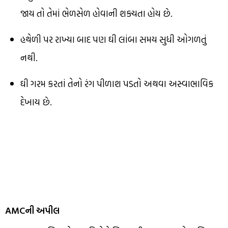
જાય તો તેમાં ભેળસેળ હોવાની શક્યતા હોય છે.
હથેળી પર રાખ્યા બાદ પણ ઘી લાંબા સમય સુધી ઓગળતું
નથી.
ઘી ગરમ કરતાં તેનો રંગ પીળાશ પડતો અથવા અસ્વાભાવિક
દેખાય છે.
AMCની અપીલ