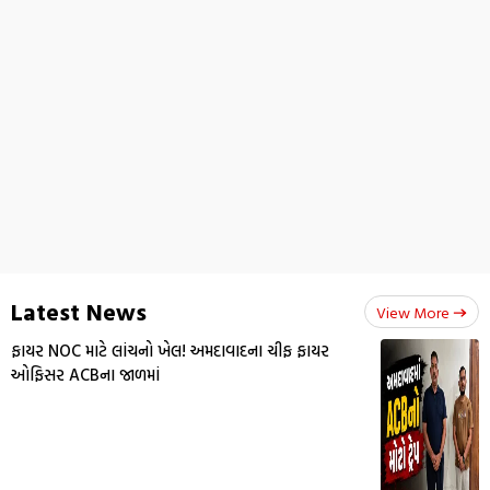
Latest News
View More
ફાયર NOC માટે લાંચનો ખેલ! અમદાવાદના ચીફ ફાયર
ઓફિસર ACBના જાળમાં