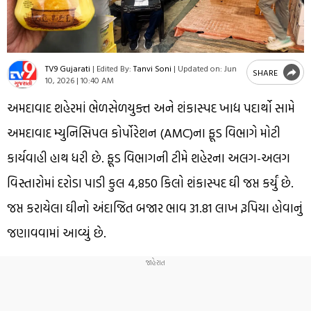
TV9 Gujarati
|
Edited By:
Tanvi Soni
|
Updated on:
Jun
SHARE
10, 2026 | 10:40 AM
અમદાવાદ શહેરમાં ભેળસેળયુક્ત અને શંકાસ્પદ ખાદ્ય પદાર્થો સામે
અમદાવાદ મ્યુનિસિપલ કોર્પોરેશન (AMC)ના ફૂડ વિભાગે મોટી
કાર્યવાહી હાથ ધરી છે. ફૂડ વિભાગની ટીમે શહેરના અલગ-અલગ
વિસ્તારોમાં દરોડા પાડી કુલ 4,850 કિલો શંકાસ્પદ ઘી જપ્ત કર્યું છે.
જપ્ત કરાયેલા ઘીનો અંદાજિત બજાર ભાવ 31.81 લાખ રૂપિયા હોવાનું
જણાવવામાં આવ્યું છે.