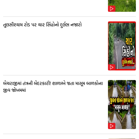
તુલસીશ્યામ રોડ પર ચાર સિંહોનો દુર્લભ નજારો
બેચરાજીમાં તંત્રની બેદરકારી! શાળાએ જતા માસૂમ બાળકોના
જીવ જોખમમાં