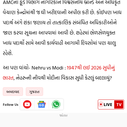
AMCના ફૂડ વિભાગે નાગરિકોને વિશ્વસનીય બ્રાન્ડ અને અધિકૃત
વેચાણ કેન્દ્રોમાંથી જ ઘી ખરીદવાની અપીલ કરી છે. કોઈપણ ખાદ્ય
પદાર્થ અંગે શંકા જણાય તો તાત્કાલિક સંબંધિત અધિકારીઓને
જાણ કરવા સૂચના આપવામાં આવી છે. શહેરમાં ભેળસેળયુક્ત
ખાદ્ય પદાર્થો સામે આવી કાર્યવાહી આગામી દિવસોમાં પણ ચાલુ
રહેશે.
આ પણ વાંચો- Nehru vs Modi :
1947થી લઈ 2026 સુધીનું
ભારત
, નેહરુની નીવથી મોદીના વિકાસ સુધી કેટલું બદલાયું?
અમદાવાદ
ગુજરાત
LIVE
TV
Follow Us