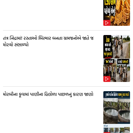
તંત્ર નિદ્રામાં! રસ્તાઓ બિસ્માર બનતા ગ્રામજનોએ જાતે જ
મોરચો સંભાળ્યો
મોરબીના કૂવામાં પાણીના હિલોળા પાછળનું કારણ જાણો