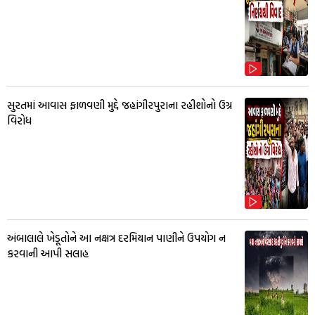
સુરતમાં આવાસ ફાળવણી મુદ્દે જહાંગીરપુરાના રહીશોનો ઉગ્ર
વિરોધ
અંબાલાલે ખેડૂતોને આ નક્ષત્ર દરમિયાન પાણીને ઉપયોગ ન
કરવાની આપી સલાહ