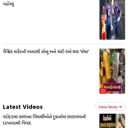
પહોંચ્યું
વૈશ્વિક માર્કેટની અસરથી સોનું અને ચાંદી બંને થયા 'મોંઘા'
Latest Videos
View More
વડોદરામાં શાળાના વિદ્યાર્થીઓને દુકાનોમાં ભણાવવાની
દરખાસ્તથી વિવાદ