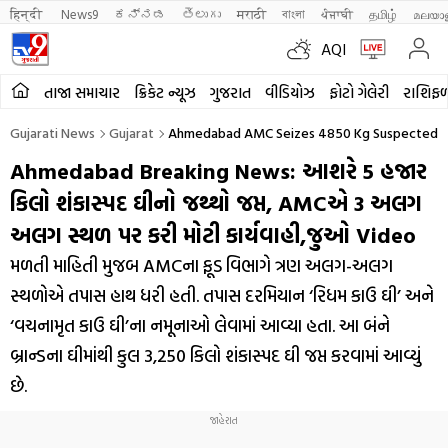
हिन्दी 
News9
ಕನ್ನಡ
తెలుగు
मराठी
বাংলা
ਪੰਜਾਬੀ
தமிழ்
മലയാ
AQI
તાજા સમાચાર
ક્રિકેટ ન્યૂઝ
ગુજરાત
વીડિયોઝ
ફોટો ગેલેરી
રાશિફ
Gujarati News
Gujarat
Ahmedabad AMC Seizes 4850 Kg Suspected Ghe
Ahmedabad Breaking News: આશરે 5 હજાર
કિલો શંકાસ્પદ ઘીનો જથ્થો જપ્ત, AMCએ 3 અલગ
અલગ સ્થળ પર કરી મોટી કાર્યવાહી,જુઓ Video
મળતી માહિતી મુજબ AMCના ફૂડ વિભાગે ત્રણ અલગ-અલગ
સ્થળોએ તપાસ હાથ ધરી હતી. તપાસ દરમિયાન ‘રિધમ કાઉ ઘી’ અને
‘વચનામૃત કાઉ ઘી’ના નમૂનાઓ લેવામાં આવ્યા હતા. આ બંને
બ્રાન્ડના ઘીમાંથી કુલ 3,250 કિલો શંકાસ્પદ ઘી જપ્ત કરવામાં આવ્યું
છે.