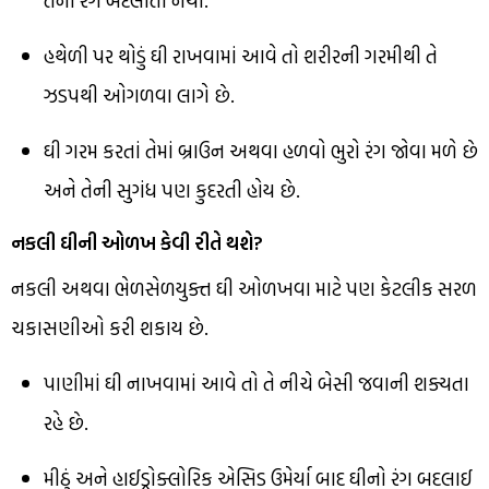
તેનો રંગ બદલાતો નથી.
હથેળી પર થોડું ઘી રાખવામાં આવે તો શરીરની ગરમીથી તે
ઝડપથી ઓગળવા લાગે છે.
ઘી ગરમ કરતાં તેમાં બ્રાઉન અથવા હળવો ભુરો રંગ જોવા મળે છે
અને તેની સુગંધ પણ કુદરતી હોય છે.
નકલી ઘીની ઓળખ કેવી રીતે થશે?
નકલી અથવા ભેળસેળયુક્ત ઘી ઓળખવા માટે પણ કેટલીક સરળ
ચકાસણીઓ કરી શકાય છે.
પાણીમાં ઘી નાખવામાં આવે તો તે નીચે બેસી જવાની શક્યતા
રહે છે.
મીઠું અને હાઈડ્રોક્લોરિક એસિડ ઉમેર્યા બાદ ઘીનો રંગ બદલાઈ