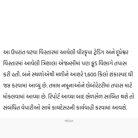
આ ઉપરાંત વટવા વિસ્તારમાં આવેલી વીરકૃપા ટ્રેડિંગ અને દૂધેશ્વર
વિસ્તારમાં આવેલી ત્રિશાલા એજન્સીમાં પણ ફૂડ વિભાગે તપાસ
કરી હતી. બંને સ્થળોએથી મળીને આશરે 1,600 કિલો શંકાસ્પદ ઘી
જપ્ત કરવામાં આવ્યું છે. તમામ નમૂનાઓને લેબોરેટરીમાં તપાસ માટે
મોકલવામાં આવ્યા છે. રિપોર્ટ આવ્યા બાદ ભેળસેળ સાબિત થશે તો
સંબંધિત વેપારીઓ સામે કાયદેસરની કાર્યવાહી કરવામાં આવશે.