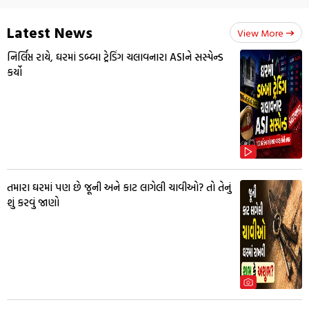
Latest News
View More
નિર્લિપ્ત રાયે, ઘરમાં ડબ્બા ટ્રેડિંગ ચલાવનારા ASIને સસ્પેન્ડ
કર્યો
તમારા ઘરમાં પણ છે જૂની અને કાટ લાગેલી ચાવીઓ? તો તેનું
શું કરવું જાણો