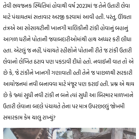
તેવી ભયજનક સ્થિતિમાં હોવાથી વર્ષ 2023માં જ તેને ઉતારી લેવા
માટે પંચાયતમાં સત્તાવાર અરજી કરવામાં આવી હતી. પરંતુ, ઊંઘતા
તંત્રએ આ સોસાયટીની ખાનગી માલિકીની ટાંકી હોવાનું બહાનું
આગળ ધરીને પોતાની જવાબદારીઓમાંથી હાથ અધ્ધર કરી લીધા
હતા. એટલું જ નહીં, પંચાયતે રહીશોને પોતાની રીતે જ ટાંકી ઉતારી
લેવાનો લેખિત ઠરાવ પણ પકડાવી દીધો હતો. નવાઈની વાત તો એ
છે કે, જે ટાંકીને ખાનગી ગણાવાતી હતી તેને જ પાછળથી સરકારી
આયોજનમાં નવી બનાવવા માટે મંજૂર પણ કરાઈ હતી. પ્રશ્ન એ થાય
છે કે જ્યાં સુધી નવી ટાંકી ન બને ત્યાં સુધી આ બિસ્માર માળખાને
ઉતારી લેવાના બદલે પંચાયતે તેના પર માત્ર ઉપરછલ્લું જોખમી
સમારકામ કેમ ચાલુ રાખ્યું?