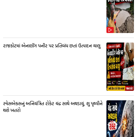
રાજકોટમાં એનાલૉગ પનીર પર પ્રતિબંધ છતાં ઉત્પાદન ચાલુ
સ્પેસએક્સનું અનિયંત્રિત રોકેટ ચંદ્ર સાથે અથડાયું, શુ પૃથ્વીને
થશે ખતરો