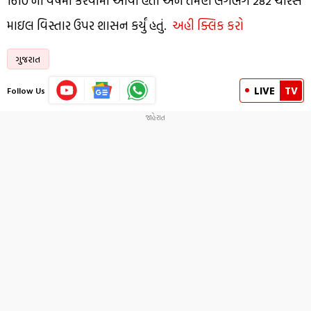
1610 ના વર્ષમાં કરવામાં આવી હતી અને તેમણે લગભગ 282 ચોરસ
માઇલ વિસ્તાર ઉપર શાસન કર્યું હતું.
અહી ક્લિક કરો
ગુજરાત
LIVE
TV
Follow Us