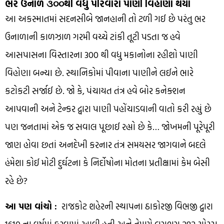
ભર ઉનાળે ૩૦૦થી વધુ પરિવારો પાણી વિહોણા થયા
આ અકસ્માતમાં સદનસીબે જાનહાની તો ટળી ગઈ છે પરંતુ ભર
ઉનાળાની કાળઝાળ ગરમી વચ્ચે ટાંકી તૂટી પડતા જ હવે
આસપાસના વિસ્તારના 300 થી વધુ મકાનોના રહીશો પાણી
વિહોણા બન્યા છે. સ્થાનિકોમાં પીવાના પાણીને લઈને ભારે
કટોકટી સર્જાઈ છે. જો કે, પંચાયત તંત્ર હવે બોર કનેક્શન
આપવાની અને ટેન્કર દ્વારા પાણી પહોંચાડવાની વાતો કરી રહ્યું છે
પણ જનતામાં એક જ સવાલ પૂછાઈ રહ્યો છે કે… જોખમની પૂરેપૂરી
જાણ હોવા છતાં અનદેખી કરનાર તંત્ર સમયસર જાગવાને બદલે
હંમેશા કોઈ મોટી દુર્ઘટના કે નિર્દોષોના મોતના પ્રતીક્ષામાં કેમ બેસી
રહે છે?
આ પણ વાંચો :
રાજકોટ શહેરની સ્થાપના ઠાકોરજી વિભજી દ્વારા