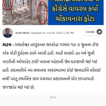
SHARE
Ankit Modi
|
Updated on:
Jun 09, 2026 | 2:40 PM
ભરૂચ :
અંકલેશ્વર તાલુકાના ભડકોદ્રા ગામમાં ગત ૭ જૂનના રોજ
એક મોટી દુર્ઘટના સામે આવી હતી. અહીં આશરે ૩૦ વર્ષ જૂની
પાણીની ઓવરહેડ ટાંકી પત્તાના મહેલની જેમ ધરાશાયી થઈ ગઈ
હતી. સદનસીબે આ ભયાનક અકસ્માતમાં કોઈ જાનહાનિ નોંધાઈ
નથી પરંતુ સ્થાનિક ગ્રામ પંચાયત પ્રશાસનની ઘોર લાપરવાહી
જગજાહેર થઈ ગઈ છે.