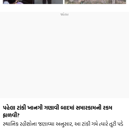
પહેલા ટાંકી ખાનગી ગણાવી બાદમાં સમારકામની રકમ
ફાળવી?
સ્થાનિક રહીશોના જણાવ્યા અનુસાર, આ ટાંકી ગમે ત્યારે તૂટી પડે