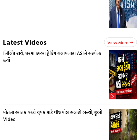
Latest Videos
View More
નિર્લિપ્ત રાયે, ઘરમાં ડબ્બા ટ્રેડિંગ ચલાવનારા ASIને સસ્પેન્ડ
કર્યો
મોતના આતંક વચ્ચે યુવક માટે વીજપોલ સહારો બન્યો,જુઓ
Video