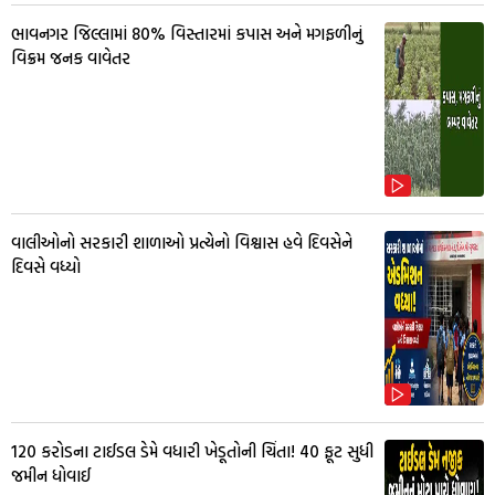
ભાવનગર જિલ્લામાં 80% વિસ્તારમાં કપાસ અને મગફળીનું
વિક્રમ જનક વાવેતર
વાલીઓનો સરકારી શાળાઓ પ્રત્યેનો વિશ્વાસ હવે દિવસેને
દિવસે વધ્યો
₹120 કરોડના ટાઈડલ ડેમે વધારી ખેડૂતોની ચિંતા! 40 ફૂટ સુધી
જમીન ધોવાઈ