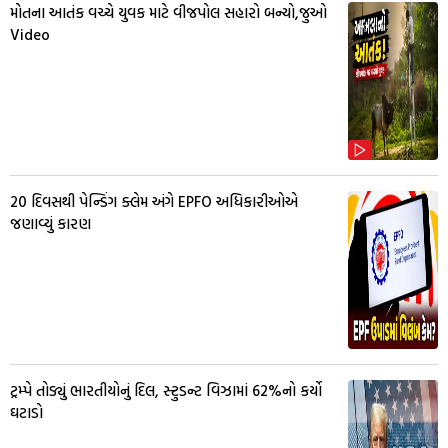
મોતના આતંક વચ્ચે યુવક માટે વીજપોલ સહારો બન્યો,જુઓ
Video
20 દિવસથી પેન્ડિંગ ક્લેમ અંગે EPFO અધિકારીઓએ
જણાવ્યું કારણ
ટ્રમ્પે તોડ્યું ભારતીયોનું દિલ, સ્ટુડન્ટ વિઝામાં 62%નો કર્યો
ઘટાડો