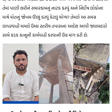
તેમાં પાણી ભરીને સમારકામનું નાટક કરવું અને નિર્દોષ લોકોના
માથે મોતનું જોખમ ઊભું કરવું કેટલું યોગ્ય? તેમણે આ સમગ્ર
લાપરવાહી મામલે ઉચ્ચ સ્તરીય તપાસના આદેશ આપી જવાબદારો
સામે કડક કાનૂની કાર્યવાહી કરવાની ઉગ્ર માંગ કરી છે.