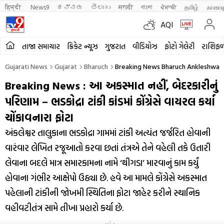
हिन्दी 
News9
ಕನ್ನಡ
తెలుగు
मराठी
বাংলা
ਪੰਜਾਬੀ
தமிழ்
മലയാ
AQI
તાજા સમાચાર
ક્રિકેટ ન્યૂઝ
ગુજરાત
વીડિયોઝ
ફોટો ગેલેરી
રાશિફ
Gujarati News
Gujarat
Bharuch
Breaking News Bharuch Ankleshwar
Breaking News : આ અકસ્માત નહીં, બેદરકારીનું
પરિણામ – ભડકોદ્રા ટાંકી કાંડમાં કોંગ્રેસે વાયરલ કર્યા
ચોંકાવનારા ફોટા
અંકલેશ્વર તાલુકાના ભડકોદ્રા ગામમાં ટાંકી અત્યંત જર્જરિત હોવાની
વારંવાર લેખિત રજૂઆતો કરવા છતાં તંત્રએ તેને વહેલી તકે ઉતારી
લેવાના બદલે માત્ર સમારકામના નામે ‘થીગડા’ મારવાનું કામ કર્યું
હોવાના ગંભીર આક્ષેપો ઉઠ્યા છે. હવે આ મામલે કોંગ્રેસે અકસ્માત
પહેલાની ટાંકીની જોખમી સ્થિતિના ફોટા જાહેર કરીને સ્થાનિક
વહીવટીતંત્ર સામે તીખા પ્રહારો કર્યા છે.