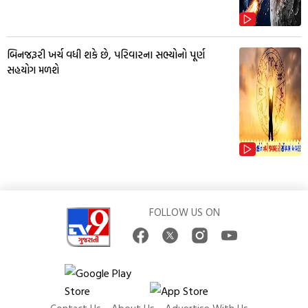
બિનજરૂરી ખર્ચ વધી શકે છે, પરિવારના સભ્યોનો પૂર્ણ
સહયોગ મળશે
FOLLOW US ON