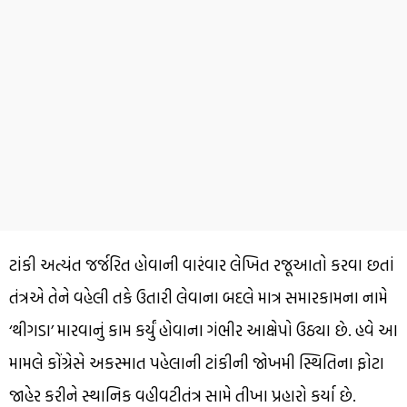
ટાંકી અત્યંત જર્જરિત હોવાની વારંવાર લેખિત રજૂઆતો કરવા છતાં
તંત્રએ તેને વહેલી તકે ઉતારી લેવાના બદલે માત્ર સમારકામના નામે
‘થીગડા’ મારવાનું કામ કર્યું હોવાના ગંભીર આક્ષેપો ઉઠ્યા છે. હવે આ
મામલે કોંગ્રેસે અકસ્માત પહેલાની ટાંકીની જોખમી સ્થિતિના ફોટા
જાહેર કરીને સ્થાનિક વહીવટીતંત્ર સામે તીખા પ્રહારો કર્યા છે.