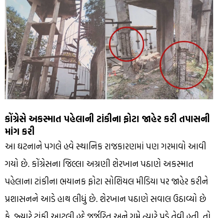
કોંગ્રેસે અકસ્માત પહેલાની ટાંકીના ફોટા જાહેર કરી તપાસની
માંગ કરી
આ ઘટનાને પગલે હવે સ્થાનિક રાજકારણમાં પણ ગરમાવો આવી
ગયો છે. કોંગ્રેસના જિલ્લા અગ્રણી શેરખાન પઠાણે અકસ્માત
પહેલાના ટાંકીના ભયાનક ફોટા સોશિયલ મીડિયા પર જાહેર કરીને
પ્રશાસનને આડે હાથ લીધું છે. શેરખાન પઠાણે સવાલ ઉઠાવ્યો છે
કે, જ્યારે ટાંકી આટલી હદે જર્જરિત અને ગમે ત્યારે પડે તેવી હતી, તો