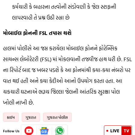
કર્મચારી કે બહારના તત્વોની સંડોવણી કે જેલ સ્ટાફની
લાપરવાહી તે પ્રશ્ન ઉઠી રહ્યા છે
મોબાઈલ ફોનની FSL તપાસ થશે
હાલમાં પોલીસે આ જપ્ત કરાયેલા મોબાઈલ ફોનને ફોરેન્સિક
સાયન્સ લેબોરેટરી (FSL) માં મોકલવાની તજવીજ હાથ ધરી છે. FSL
ના રિપોર્ટ બાદ જ ખબર પડશે કે આ ફોનમાંથી કયા-કયા નંબરો પર
વાત થઈ હતી અને કયા કેદીઓ આનો ઉપયોગ કરતા હતા. આ
ચકચારી ઘટનાએ ભરૂચ જિલ્લા જેલની આંતરિક સુરક્ષા પોલ
ખોલી નાખી છે.
ક્રાઈમ
ગુજરાત
ગુજરાત પોલીસ
LIVE
TV
Follow Us