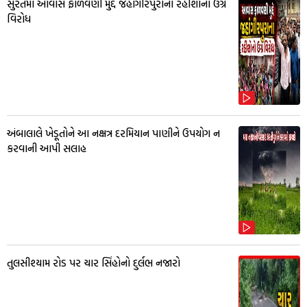
સુરતમાં આવાસ ફાળવણી મુદ્દે જહાંગીરપુરાના રહીશોનો ઉગ્ર
વિરોધ
અંબાલાલે ખેડૂતોને આ નક્ષત્ર દરમિયાન પાણીને ઉપયોગ ન
કરવાની આપી સલાહ
તુલસીશ્યામ રોડ પર ચાર સિંહોનો દુર્લભ નજારો