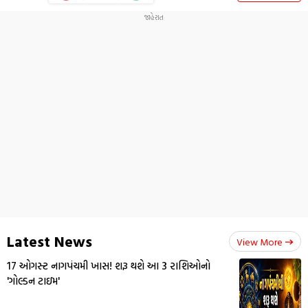
Latest News
View More
17 ઓગસ્ટ નાગપંચમી ખાસ! શરૂ થશે આ 3 રાશિઓનો
'ગોલ્ડન ટાઇમ'