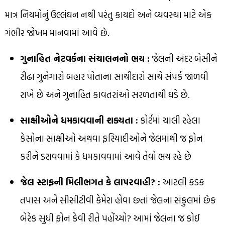
માત્ર નિયમોનું ઉલ્લંઘન નથી પરંતુ કાયદો અને વ્યવસ્થા માટે એક
ગંભીર જોખમ માનવામાં આવે છે.
ગુનાહિત નેટવર્કના સંચાલનનો ભય :
જેલની અંદર બેસીને
રીઢા ગુનેગારો બહાર પોતાના સાથીદારો સાથે સંપર્ક જાળવી
રાખે છે અને ગુનાહિત કાવતરાંઓ સરળતાથી ઘડે છે.
સાક્ષીઓને ધમકાવવાની શક્યતા :
કોર્ટમાં ચાલી રહેલા
કેસોના સાક્ષીઓ અથવા ફરિયાદીઓને જેલમાંથી જ ફોન
કરીને ડરાવવામાં કે ધમકાવવામાં આવે તેવો ભય રહે છે
જેલ સ્ટાફની મિલીભગત કે લાપરવાહી? :
આટલી કડક
તપાસ અને સીસીટીવી કેમેરા હોવા છતાં જેલના સંકુલમાં છેક
બેરેક સુધી ફોન કેવી રીતે પહોંચ્યો? આમાં જેલના જ કોઈ