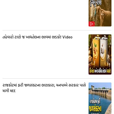
તહેવારો ટાણે જ ખાદ્યતેલના ભાવમાં ભડકો! Video
રાજકોટમાં ફરી જળસંકટના ભણકારા, મનપાએ સરકાર પાસે
માગી મદદ