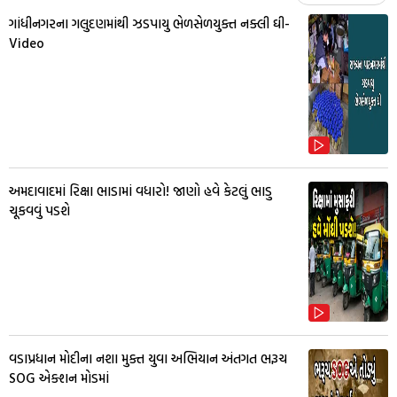
ગાંધીનગરના ગલુદણમાંથી ઝડપાયુ ભેળસેળયુક્ત નક્લી ઘી-
Video
અમદાવાદમાં રિક્ષા ભાડામાં વધારો! જાણો હવે કેટલું ભાડુ
ચૂકવવું પડશે
વડાપ્રધાન મોદીના નશા મુક્ત યુવા અભિયાન અંતગત ભરૂચ
SOG એક્શન મોડમાં