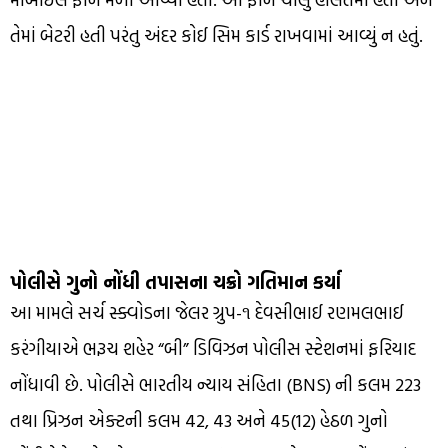
તેમાં બેટરી હતી પરંતુ અંદર કોઈ સિમ કાર્ડ રાખવામાં આવ્યું ન હતું.
પોલીસે ગુનો નોંધી તપાસના ચક્રો ગતિમાન કર્યા
આ મામલે સર્ચ સ્ક્વોડના જેલર ગ્રુપ-૧ દેવસીભાઈ રણમલભાઈ
કરંગીયાએ ભરૂચ શહેર “બી” ડિવિઝન પોલીસ સ્ટેશનમાં ફરિયાદ
નોંધાવી છે. પોલીસે ભારતીય ન્યાય સંહિતા (BNS) ની કલમ 223
તથા પ્રિઝન એક્ટની કલમ 42, 43 અને 45(12) હેઠળ ગુનો