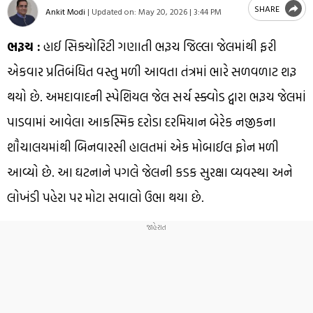
SHARE
Ankit Modi
|
Updated on:
May 20, 2026 | 3:44 PM
ભરૂચ :
હાઈ સિક્યોરિટી ગણાતી ભરૂચ જિલ્લા જેલમાંથી ફરી
એકવાર પ્રતિબંધિત વસ્તુ મળી આવતા તંત્રમાં ભારે સળવળાટ શરૂ
થયો છે. અમદાવાદની સ્પેશિયલ જેલ સર્ચ સ્ક્વોડ દ્વારા ભરૂચ જેલમાં
પાડવામાં આવેલા આકસ્મિક દરોડા દરમિયાન બેરેક નજીકના
શૌચાલયમાંથી બિનવારસી હાલતમાં એક મોબાઈલ ફોન મળી
આવ્યો છે. આ ઘટનાને પગલે જેલની કડક સુરક્ષા વ્યવસ્થા અને
લોખંડી પહેરા પર મોટા સવાલો ઉભા થયા છે.