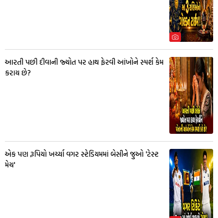
આરતી પછી દીવાની જ્યોત પર હાથ ફેરવી આંખોને સ્પર્શ કેમ
કરાય છે?
એક પણ રૂપિયો ખર્ચ્યા વગર સ્ટેડિયમમાં બેસીને જુઓ 'ટેસ્ટ
મેચ'