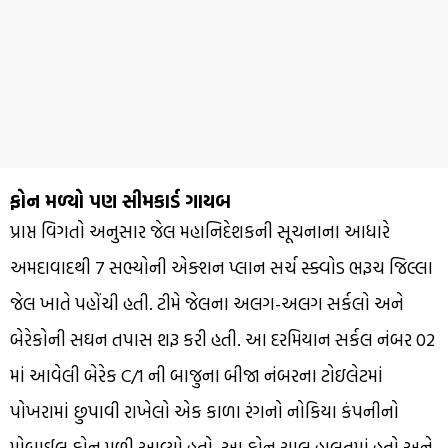
ફોન મળ્યો પણ સીમકાર્ડ ગાયબ
પ્રાપ્ત વિગતો અનુસાર જેલ મહાનિદેશકની સૂચનાના આધારે
અમદાવાદથી 7 સભ્યોની એક્શન પ્લાન સર્ચ સ્ક્વોડ ભરૂચ જિલ્લા
જેલ ખાતે પહોંચી હતી. ટીમે જેલના અલગ-અલગ સર્કલો અને
બેરેકોની સઘન તપાસ શરૂ કરી હતી. આ દરમિયાન સર્કલ નંબર 02
માં આવેલી બેરેક C/1 ની બાજુના બીજા નંબરના ટોઇલેટમાં
પોખરામાં છુપાવી રાખેલો એક કાળા રંગનો નોકિયા કંપનીનો
મોબાઈલ ફોન મળી આવ્યો હતો. આ ફોન ચાલુ હાલતમાં હતો અને