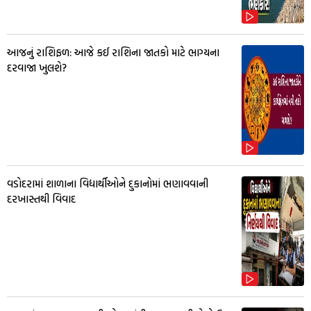
આજનું રાશિફળ: આજે કઈ રાશિના જાતકો માટે ભાગ્યના
દરવાજા ખુલશે?
વડોદરામાં શાળાના વિદ્યાર્થીઓને દુકાનોમાં ભણાવવાની
દરખાસ્તથી વિવાદ