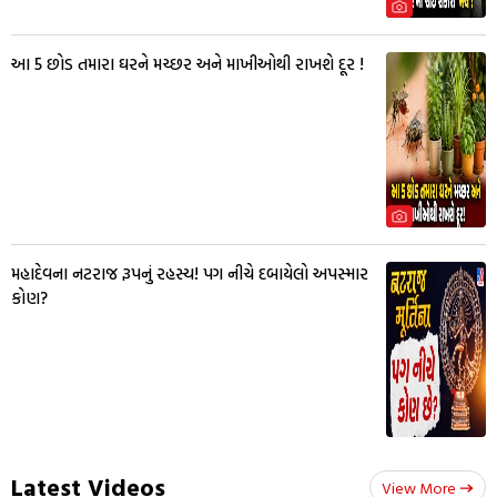
આ 5 છોડ તમારા ઘરને મચ્છર અને માખીઓથી રાખશે દૂર !
મહાદેવના નટરાજ રૂપનું રહસ્ય! પગ નીચે દબાયેલો અપસ્માર
કોણ?
Latest Videos
View More