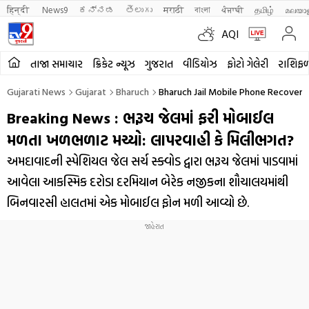
हिन्दी 
News9
ಕನ್ನಡ
తెలుగు
मराठी
বাংলা
ਪੰਜਾਬੀ
தமிழ்
മലയാ
AQI
તાજા સમાચાર
ક્રિકેટ ન્યૂઝ
ગુજરાત
વીડિયોઝ
ફોટો ગેલેરી
રાશિફ
Gujarati News
Gujarat
Bharuch
Bharuch Jail Mobile Phone Recovere
Breaking News : ભરૂચ જેલમાં ફરી મોબાઈલ
મળતા ખળભળાટ મચ્યો: લાપરવાહી કે મિલીભગત?
અમદાવાદની સ્પેશિયલ જેલ સર્ચ સ્ક્વોડ દ્વારા ભરૂચ જેલમાં પાડવામાં
આવેલા આકસ્મિક દરોડા દરમિયાન બેરેક નજીકના શૌચાલયમાંથી
બિનવારસી હાલતમાં એક મોબાઈલ ફોન મળી આવ્યો છે.