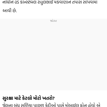
નોંધીને હેડ કોન્સ્ટેબલ રાહુલભાઈ મકવાણાને તપાસ સોંપવામાં
આવી છે.
સુરક્ષા માટે કેટલો મોટો ખતરો?
જેલના બંધ સળિયા પાછળ કેદીઓ પાસે મોબાઈલ ફોન હોવો એ