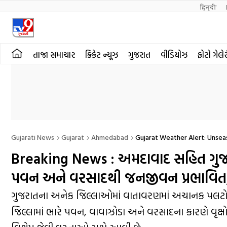
हिन्दी 
તાજા સમાચાર
ક્રિકેટ ન્યૂઝ
ગુજરાત
વીડિયોઝ
ફોટો ગેલે
Gujarati News
Gujarat
Ahmedabad
Gujarat Weather Alert: Unse
Breaking News : અમદાવાદ સહિત ગુજર
પવન અને વરસાદથી જનજીવન પ્રભાવિત
ગુજરાતના અનેક જિલ્લાઓમાં વાતાવરણમાં અચાનક પલટો 
જિલ્લામાં ભારે પવન, વાવાઝોડા અને વરસાદના કારણે વૃ