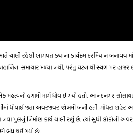
 ખાતે ચાલી રહેલી ભાગવત કથાના કાર્યક્રમ દરમિયાન બનાવવામ
હાનિના સમાચાર મળ્યા નથી, પરંતુ ઘટનાથી સ્થળ પર હાજર 
એક મહત્વનો હંગામી માર્ગ ધોવાઈ ગયો હતો. આનંદનગર સોસાયટ
ણીમાં ધોવાઈ જતા અવરજવર જોખમી બની હતી. ગોધરા શહેર અન
ુલનું નિર્માણ કાર્ય ચાલી રહ્યું છે. ત્યાં સુધી લોકોની અ
ણે બંધ થઈ ગયો છે.