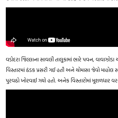
વડોદરા જિલ્લાના સાવલી તાલુકામાં ભારે પવન, વાવાઝોડા 
વિસ્તારમાં ઠંડક પ્રસરી ગઈ હતી અને ચોમાસા જેવો માહોલ સ
પુરવઠો ખોરવાઈ ગયો હતો. અનેક વિસ્તારોમાં મૂશળધાર 