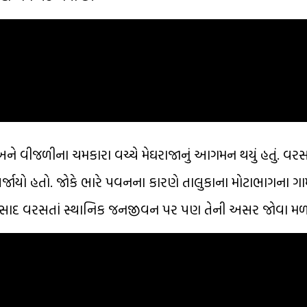
અને વીજળીના ચમકારા વચ્ચે મેઘરાજાનું આગમન થયું હતું. વરસ
ર્જાયો હતો. જોકે ભારે પવનના કારણે તાલુકાના મોટાભાગના ગા
વરસાદ વરસતાં સ્થાનિક જનજીવન પર પણ તેની અસર જોવા મળ