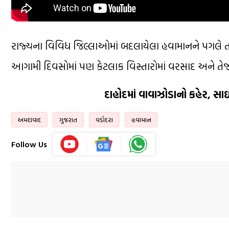
રાજ્યના વિવિધ જિલ્લાઓમાં બદલાયેલા હવામાનને પગલે તં
આગામી દિવસોમાં પણ કેટલાક વિસ્તારોમાં વરસાદ અને તેજ
દાહોદમાં વાવાઝોડાનો કહેર, સાઇન
અમદાવાદ
ગુજરાત
વડોદરા
હવામાન
Follow Us