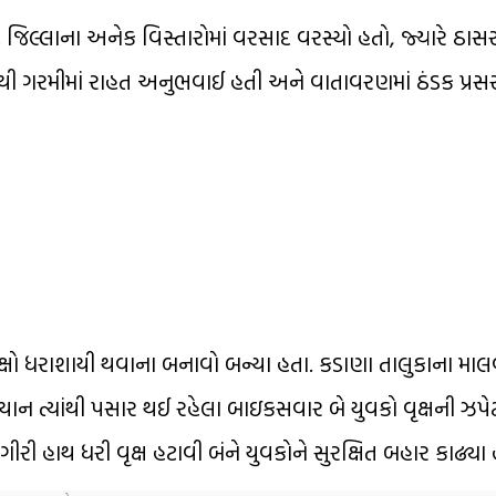
 જિલ્લાના અનેક વિસ્તારોમાં વરસાદ વરસ્યો હતો, જ્યારે ઠાસરા
ગરમીમાં રાહત અનુભવાઈ હતી અને વાતાવરણમાં ઠંડક પ્રસર
ક્ષો ધરાશાયી થવાના બનાવો બન્યા હતા. કડાણા તાલુકાના મ
િયાન ત્યાંથી પસાર થઈ રહેલા બાઇકસવાર બે યુવકો વૃક્ષની ઝપ
રી હાથ ધરી વૃક્ષ હટાવી બંને યુવકોને સુરક્ષિત બહાર કાઢ્યા 