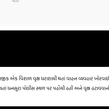
જીક એક વિશાળ વૃક્ષ ધરાશાયી થતાં વાહન વ્યવહાર ખોરવાઈ ગ
ણ થતાં ધનસુરા પોલીસ સ્થળ પર પહોંચી હતી અને વૃક્ષ હટાવવાન