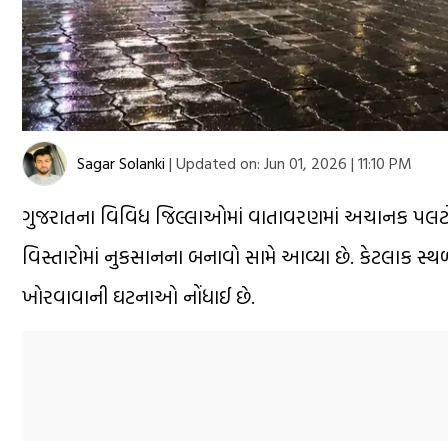
Sagar Solanki
|
Updated on:
Jun 01, 2026 | 11:10 PM
ગુજરાતના વિવિધ જિલ્લાઓમાં વાતાવરણમાં અચાનક પલટો 
વિસ્તારોમાં નુકસાનના બનાવો સામે આવ્યા છે. કેટલાક સ્થ
ખોરવાવાની ઘટનાઓ નોંધાઈ છે.