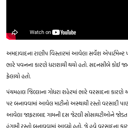
અમદાવાદના રાણીપ વિસ્તારમાં આવેલા સર્વેશ એપાર્ટમેન્ટ
ભારે પવનના કારણે ધરાશાયી થયો હતો. સદનસીબે કોઈ જાન
ફેલાયો હતો.
પંચમહાલ જિલ્લાના ગોધરા શહેરમાં ભારે વરસાદના કારણે 
પર બનાવવામાં આવેલ માટીનો અસ્થાયી રસ્તો વરસાદી પા
આવેલા જાફરાબાદ ગામની દસ જેટલી સોસાયટીઓને જોડતા નવા પ
હંગામી રસ્તો બનાવવામાં આવ્યો હતો, જે હવે વરસાદના કાર