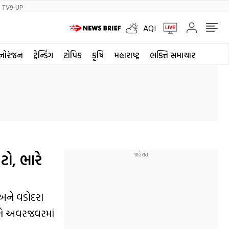
TV9-UP
AQI
નોરંજન
ટ્રેન્ડિંગ
ટોપિક
કૃષિ
મહારાષ્ટ્ર
ભક્તિ સમાચાર
ો, ભારે
અને વડોદરા
અને અવરજવરમાં