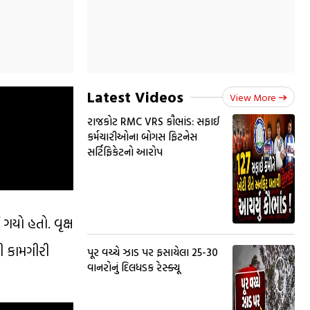
Latest Videos
View More
રાજકોટ RMC VRS કૌભાંડ: સફાઈ
કર્મચારીઓના બોગસ ફિટનેસ
સર્ટિફિકેટનો આરોપ
યો હતો. વૃક્ષ
ી કામગીરી
પૂર વચ્ચે ઝાડ પર ફસાયેલા 25-30
વાનરોનું દિલધડક રેસ્ક્યૂ