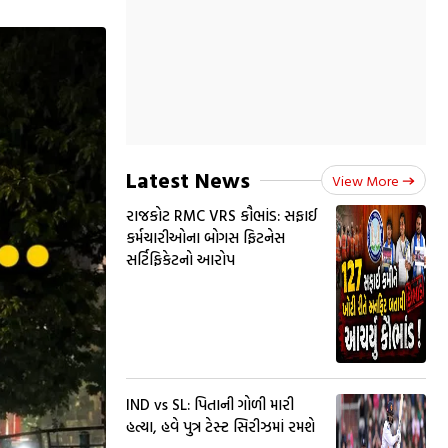
Latest News
View More
રાજકોટ RMC VRS કૌભાંડ: સફાઈ
કર્મચારીઓના બોગસ ફિટનેસ
સર્ટિફિકેટનો આરોપ
IND vs SL: પિતાની ગોળી મારી
હત્યા, હવે પુત્ર ટેસ્ટ સિરીઝમાં રમશે