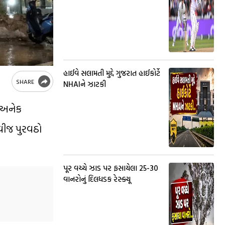
હાઈવે સલામતી મુદ્દે ગુજરાત હાઈકોર્ટે
SHARE
NHAIને ઝાટકી
 અનેક
 વીજ પુરવઠો
પૂર વચ્ચે ઝાડ પર ફસાયેલા 25-30
વાનરોનું દિલધડક રેસ્ક્યૂ