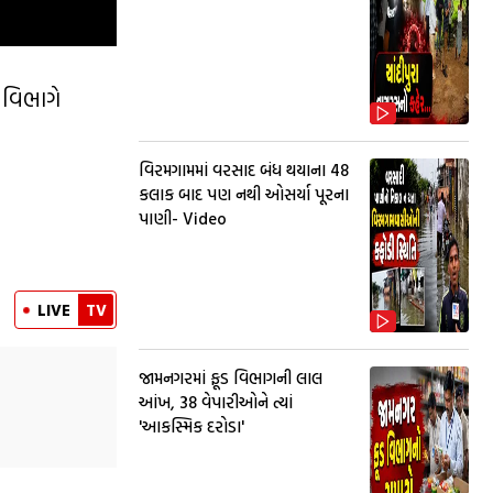
 વિભાગે
વિરમગામમાં વરસાદ બંધ થયાના 48
કલાક બાદ પણ નથી ઓસર્યા પૂરના
પાણી- Video
LIVE
TV
જામનગરમાં ફૂડ વિભાગની લાલ
આંખ, 38 વેપારીઓને ત્યાં
'આકસ્મિક દરોડા'