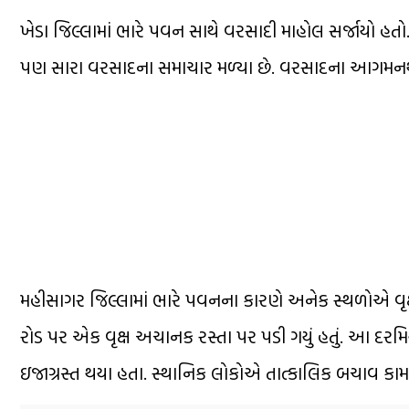
ખેડા જિલ્લામાં ભારે પવન સાથે વરસાદી માહોલ સર્જાયો હતો.
પણ સારા વરસાદના સમાચાર મળ્યા છે. વરસાદના આગમનથી 
મહીસાગર જિલ્લામાં ભારે પવનના કારણે અનેક સ્થળોએ વૃ
રોડ પર એક વૃક્ષ અચાનક રસ્તા પર પડી ગયું હતું. આ દરમ
ઇજાગ્રસ્ત થયા હતા. સ્થાનિક લોકોએ તાત્કાલિક બચાવ કામગી