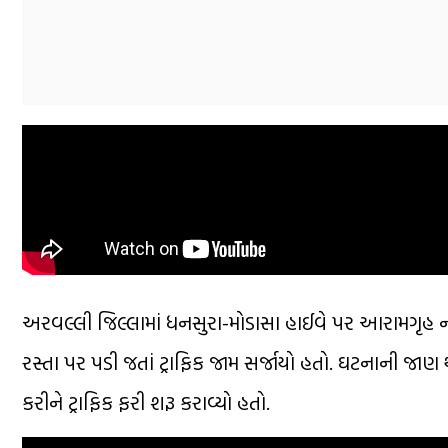
અરવલ્લી જિલ્લામાં ધનસુરા-મોડાસા હાઈવે પર આરામગૃહ ન
રસ્તા પર પડી જતાં ટ્રાફિક જામ સર્જાયો હતો. ઘટનાની જા
કરીને ટ્રાફિક ફરી શરૂ કરાવ્યો હતો.