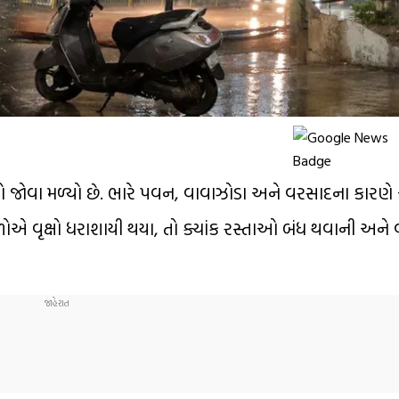
જોવા મળ્યો છે. ભારે પવન, વાવાઝોડા અને વરસાદના કારણે
ળોએ વૃક્ષો ધરાશાયી થયા, તો ક્યાંક રસ્તાઓ બંધ થવાની અને