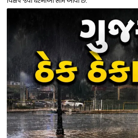
વિક્ષેપ જેવી ઘટનાઓ સામે આવી છે.