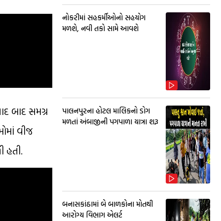
નોકરીમાં સહકર્મીઓનો સહયોગ
મળશે, નવી તકો સામે આવશે
ાદ બાદ સમગ્ર
પાલનપુરના હોટલ માલિકનો ડોગ
મળતાં અંબાજીની પગપાળા યાત્રા શરૂ
મોમાં વીજ
ી હતી.
બનાસકાંઠામાં બે બાળકોના મોતથી
આરોગ્ય વિભાગ એલર્ટ