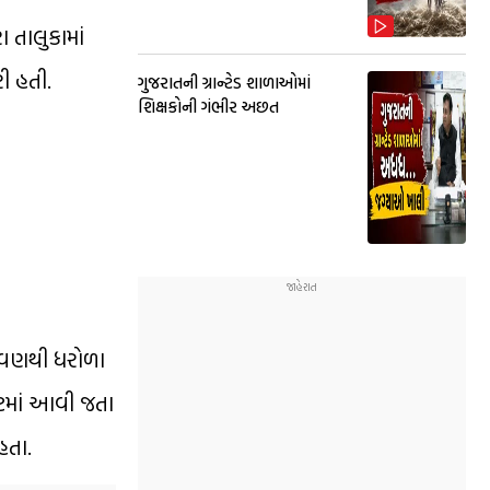
 તાલુકામાં
ી હતી.
ગુજરાતની ગ્રાન્ટેડ શાળાઓમાં
શિક્ષકોની ગંભીર અછત
ાલવણથી ધરોળા
ેટમાં આવી જતા
હતા.