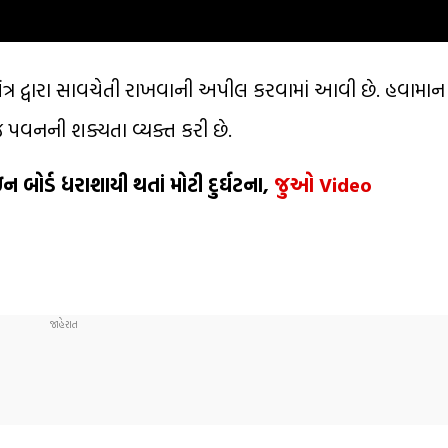
ત્ર દ્વારા સાવચેતી રાખવાની અપીલ કરવામાં આવી છે. હવામાન
 પવનની શક્યતા વ્યક્ત કરી છે.
 બોર્ડ ધરાશાયી થતાં મોટી દુર્ઘટના,
જુઓ Video