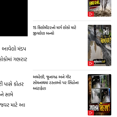
15 કિલોમીટરનો માર્ગ લોકો માટે
જીવલેણ બન્યો
ાં આવેલો મંડપ
લોકોમાં ગભરાટ
અમરેલી, જૂનાગઢ અને ગીર
સોમનાથમાં રસ્તાઓ પર સિંહોના
ી પાસે કોતર
આંટાફેરા
ે સામે
વરજવર માટે આ