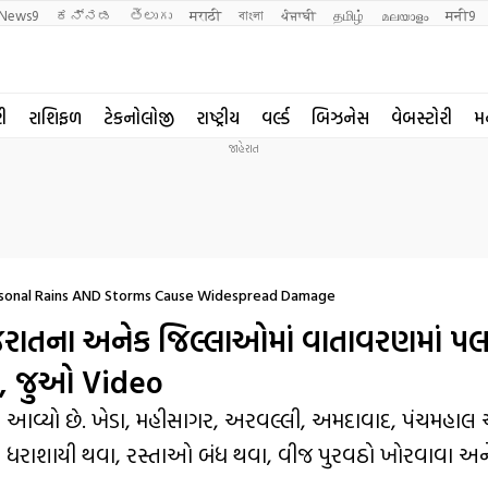
News9
ಕನ್ನಡ
తెలుగు
मराठी
বাংলা
ਪੰਜਾਬੀ
தமிழ்
മലയാളം
मनी9
રી
રાશિફળ
ટેકનોલોજી
રાષ્ટ્રીય
વર્લ્ડ
બિઝનેસ
વેબસ્ટોરી
મ
asonal Rains AND Storms Cause Widespread Damage
ાતના અનેક જિલ્લાઓમાં વાતાવરણમાં પલટ
, જુઓ Video
આવ્યો છે. ખેડા, મહીસાગર, અરવલ્લી, અમદાવાદ, પંચમહાલ 
ક્ષો ધરાશાયી થવા, રસ્તાઓ બંધ થવા, વીજ પુરવઠો ખોરવાવા 