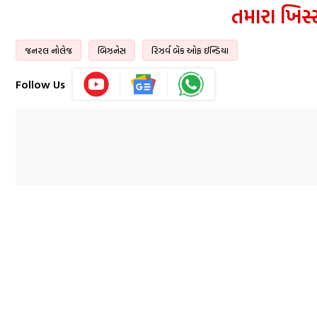
તમારા ખિસ
જનરલ નોલેજ
બિઝનેસ
રિઝર્વ બેંક ઓફ ઈન્ડિયા
Follow Us