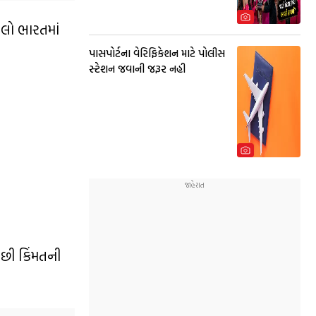
લો ભારતમાં
પાસપોર્ટના વેરિફિકેશન માટે પોલીસ
સ્ટેશન જવાની જરૂર નહી
છી કિંમતની