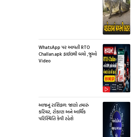
WhatsApp પર આવતી RTO
Challan.apk ફાઈલથી બચો ,જુઓ
Video
આજનું રાશિફળ: જાણો તમારું
કરિયર, રોકાણ અને આર્થિક
પરિસ્થિતિ કેવી રહેશે