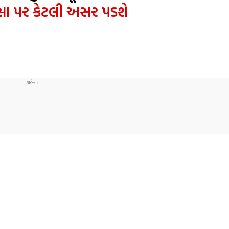
્સા પર કેટલી અસર પડશે