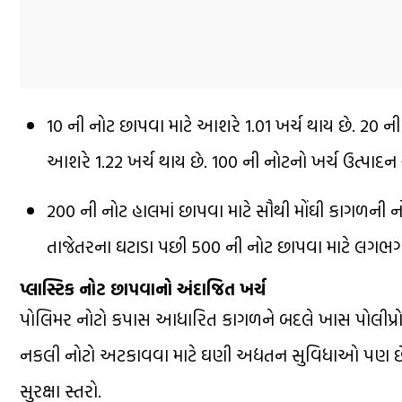
₹10 ની નોટ છાપવા માટે આશરે ₹1.01 ખર્ચ થાય છે. ₹20 ન
આશરે ₹1.22 ખર્ચ થાય છે. ₹100 ની નોટનો ખર્ચ ઉત્પાદન 
₹200 ની નોટ હાલમાં છાપવા માટે સૌથી મોંઘી કાગળની નો
તાજેતરના ઘટાડા પછી ₹500 ની નોટ છાપવા માટે લગભગ ₹
પ્લાસ્ટિક નોટ છાપવાનો અંદાજિત ખર્ચ
પોલિમર નોટો કપાસ આધારિત કાગળને બદલે ખાસ પોલીપ્રોપી
નકલી નોટો અટકાવવા માટે ઘણી અદ્યતન સુવિધાઓ પણ છે, જ
સુરક્ષા સ્તરો.