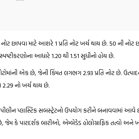
ી નોટ છાપવા માટે આશરે ₹1 પ્રતિ નોટ ખર્ચ થાય છે. ₹50 ની નોટ 
સ્પષ્ટીકરણોના આધારે ₹1.20 થી ₹1.51 સુધીનો હોય છે.
ટોમાંની એક છે, જેની કિંમત લગભગ ₹2.93 પ્રતિ નોટ છે. ઉત્પાદન
2.29 નો ખર્ચ થાય છે.
લીન પ્લાસ્ટિક સબસ્ટ્રેટનો ઉપયોગ કરીને બનાવવામાં આવે છ
ેમ કે પારદર્શક બારીઓ, એમ્બેડેડ હોલોગ્રાફિક તત્વો અને