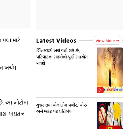
Latest Videos
છાપવા માટે
View More
બિનજરૂરી ખર્ચ વધી શકે છે,
પરિવારના સભ્યોનો પૂર્ણ સહયોગ
મળશે
 ખર્ચમાં
ે. આ નોટોમાં
ગુજરાતમાં એનાલોગ પનીર, ચીઝ
અને બટર પર પ્રતિબંધ
 ખાસ અદ્યતન