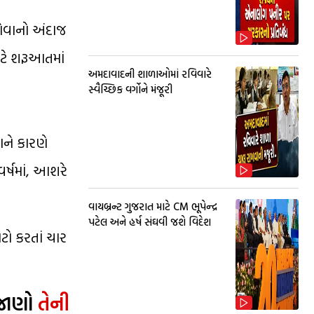
ોવાનો અંદાજ
ાટે શરૂઆતમાં
અમદાવાદની શાળાઓમાં રવિવારે
સ્વૈચ્છિક વર્ગોને મંજૂરી
ગને કારણે
ર્ષમાં, આશરે
વાયબ્રન્ટ ગુજરાત માટે CM ભૂપેન્દ્ર
પટેલ અને હર્ષ સંઘવી જશે વિદેશ
ટો કરતાં ચાર
 જાણો
તેની