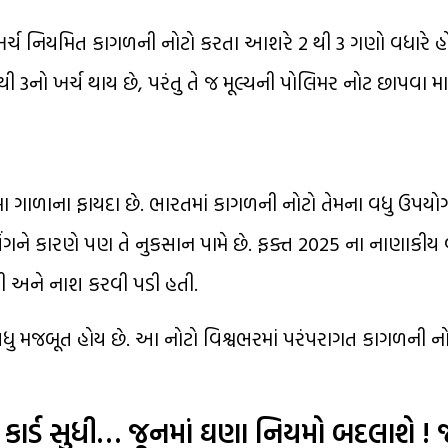
 ખર્ચ નિયમિત કાગળની નોટો કરતા આશરે 2 થી 3 ગણો વધારે હ
ી ₹3નો ખર્ચ થાય છે, પરંતુ તે જ મૂલ્યની પોલિમર નોટ છાપવા મ
ંબા ગાળાના ફાયદા છે. ભારતમાં કાગળની નોટો તેમના વધુ ઉપયો
િંગને કારણે પણ તે નુકસાન પામે છે. ફક્ત 2025 ના નાણાકીય વ
ચી અને નાશ કરવી પડી હતી.
વધુ મજબૂત હોય છે. આ નોટો વિશ્વભરમાં પરંપરાગત કાગળની નો
ટ કાર્ડ સુધી… જૂનમાં ઘણા નિયમો બદલાશે !