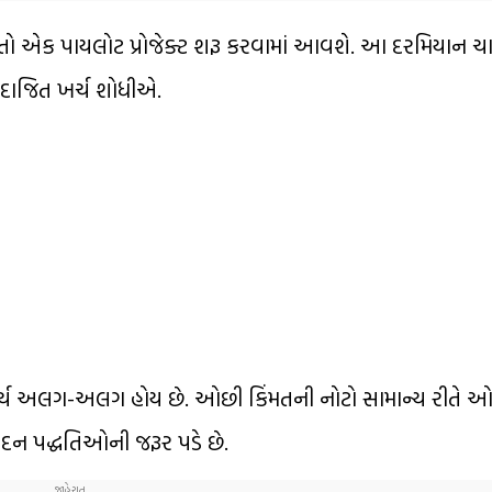
ગતો એક પાયલોટ પ્રોજેક્ટ શરૂ કરવામાં આવશે. આ દરમિયાન ચા
દાજિત ખર્ચ શોધીએ.
ખર્ચ અલગ-અલગ હોય છે. ઓછી કિંમતની નોટો સામાન્ય રીતે ઓ
્પાદન પદ્ધતિઓની જરૂર પડે છે.