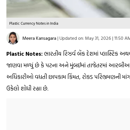
Plastic Currency Notes in India
Meera Kansagara
|
Updated on:
May 31, 2026 | 11:50 A
Plastic Notes:
ભારતીય રિઝર્વ બેંક દેશમાં પ્લાસ્ટિક અ
જાણવા મળ્યું છે કે પટના અને મુંબઈમાં તાજેતરમાં આરબી
અધિકારીઓ વધતી છાપકામ કિંમત, રોકડ પરિભ્રમણની માંગ
ઉકેલો શોધી રહ્યા છે.