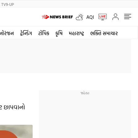
TV9-UP
AQI
નોરંજન
ટ્રેન્ડિંગ
ટોપિક
કૃષિ
મહારાષ્ટ્ર
ભક્તિ સમાચાર
ોટ છાપવાનો