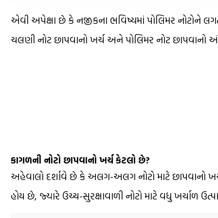
એવી અપેક્ષા છે કે નજીકના ભવિષ્યમાં પોલિમર નોટોને લ
ચલણી નોટ છાપવાનો ખર્ચ અને પોલિમર નોટ છાપવાનો અં
કાગળની નોટો છાપવાનો ખર્ચ કેટલો છે?
અહેવાલો દર્શાવે છે કે અલગ-અલગ નોટો માટે છાપવાનો 
હોય છે, જ્યારે ઉચ્ચ-સુરક્ષાવાળી નોટો માટે વધુ ખર્ચાળ ઉત