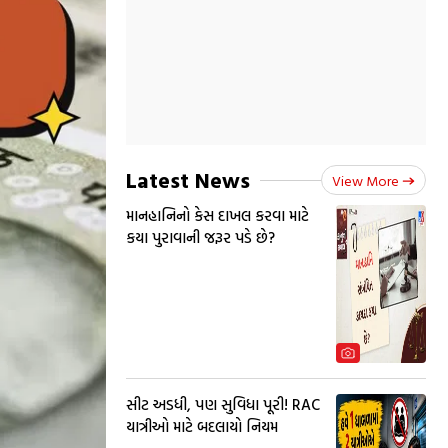
Latest News
View More
માનહાનિનો કેસ દાખલ કરવા માટે
કયા પુરાવાની જરૂર પડે છે?
સીટ અડધી, પણ સુવિધા પૂરી! RAC
યાત્રીઓ માટે બદલાયો નિયમ