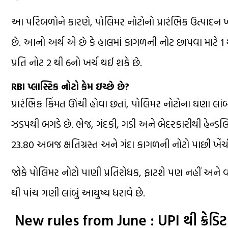
આ પરિબળોને કારણે, પોલિમર નોટોનો પ્રારંભિક ઉત્પાદન
છે. આનો અર્થ એ છે કે હાલમાં કાગળની નોટ છાપવા માટે ₹1 થ
પ્રતિ નોટ ₹2 થી ₹6નો ખર્ચ થઈ શકે છે.
RBI પ્લાસ્ટિક નોટો કેમ ઇચ્છે છે?
પ્રારંભિક કિંમત ઊંચી હોવા છતાં, પોલિમર નોટોના ઘણા લા
ઝડપથી બગડે છે. ભેજ, ગંદકી, ગડી અને બેદરકારીથી હેન્ડલ
23.80 અબજ ક્ષતિગ્રસ્ત અને ગંદા કાગળની નોટો પાછી ખેં
જોકે પોલિમર નોટો પાણી પ્રતિરોધક, ફાટશે પણ નહીં અને 
થી પાંચ ગણી લાંબું આયુષ્ય ધરાવે છે.
New rules from June : UPI થી ક્રેડિ