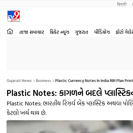
हिन्दी 
તાજા સમાચાર
ક્રિકેટ ન્યૂઝ
ગુજરાત
વીડિયોઝ
ફોટો ગેલે
Gujarati News
Business
Plastic Currency Notes In India RBI Plan Pri
Plastic Notes: કાગળને બદલે પ્લાસ્ટિક
Plastic Notes: ભારતીય રિઝર્વ બેંક પ્લાસ્ટિક અથવા પો
કેટલો ખર્ચ થાય છે.