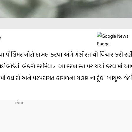
M
થવા પોલિમર નોટો દાખલ કરવા અંગે ગંભીરતાથી વિચાર કરી રહી 
આઈ બોર્ડની બેઠકો દરમિયાન આ દરખાસ્ત પર ચર્ચા કરવામાં આ
માં વધારો અને પરંપરાગત કાગળના ચલણના ટૂંકા આયુષ્ય જ