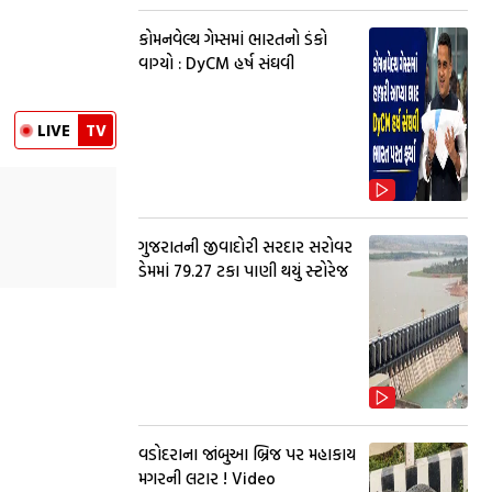
કોમનવેલ્થ ગેમ્સમાં ભારતનો ડંકો
વાગ્યો : DyCM હર્ષ સંઘવી
LIVE
TV
ગુજરાતની જીવાદોરી સરદાર સરોવર
ડેમમાં 79.27 ટકા પાણી થયું સ્ટોરેજ
વડોદરાના જાંબુઆ બ્રિજ પર મહાકાય
મગરની લટાર ! Video