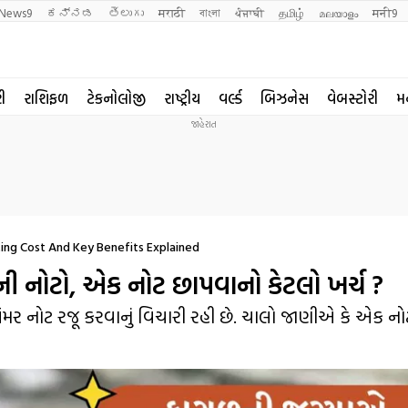
News9
ಕನ್ನಡ
తెలుగు
मराठी
বাংলা
ਪੰਜਾਬੀ
தமிழ்
മലയാളം
मनी9
રી
રાશિફળ
ટેકનોલોજી
રાષ્ટ્રીય
વર્લ્ડ
બિઝનેસ
વેબસ્ટોરી
મ
nting Cost And Key Benefits Explained
ની નોટો, એક નોટ છાપવાનો કેટલો ખર્ચ ?
લિમર નોટ રજૂ કરવાનું વિચારી રહી છે. ચાલો જાણીએ કે એક ન