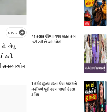
SHARE
41 કલાક ઊંઘ્યા વગર સતત કામ
કરી રહી છે અભિનેત્રી
છે. એવું
વી હતી.
ેવી સમસ્યાઓના
₹1 કરોડ જીત્યા છતાં શ્રેયા કાલરાને
નહીં મળે પૂરી રકમ! જાણો કેટલા
રૂપિય