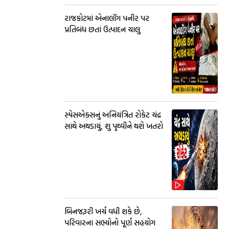
રાજકોટમાં એનાલૉગ પનીર પર
પ્રતિબંધ છતાં ઉત્પાદન ચાલુ
સ્પેસએક્સનું અનિયંત્રિત રોકેટ ચંદ્ર
સાથે અથડાયું, શુ પૃથ્વીને થશે ખતરો
બિનજરૂરી ખર્ચ વધી શકે છે,
પરિવારના સભ્યોનો પૂર્ણ સહયોગ