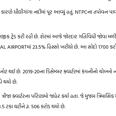
ારણે ધૌલીગાંગા નદીમાં પૂર આવ્યું હતું. NTPCના તપોવન પાવર 
 ટ્રેડ કરી રહી છે. શેરમાં આજે જોરદાર ગતિવિધી જોવા મળી 
IRPORTમાં 23.5% હિસ્સો ખરીદ્યો છે. આ સોદો 1700 કરોડ
 ખોટ થઈ છે. 2019-20ના ડિસેમ્બર ક્વાર્ટરમાં કંપનીનો ચોખ્ખો 
ો થયો છે.
્રીજા ક્વાર્ટરના પરિણામો જાહેર કર્યા હતા. જે મુજબ ત્રિમાસિક
8.5 ટકા ઘટીને રૂ. 506 કરોડ થયો છે.