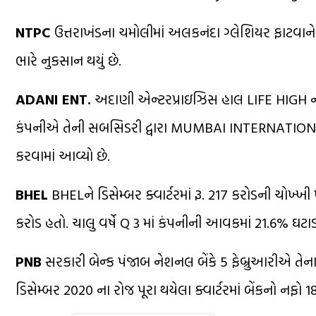
NTPC
ઉત્તરાખંડના ચમોલીમાં અલકનંદા ગ્લેશિયર ફાટવાને ક
ભારે નુકસાન થયું છે.
ADANI ENT.
અદાણી એન્ટરપ્રાઇઝિસ હાલ LIFE HIGH નજીક
કંપનીએ તેની સબસિડરી દ્વારા MUMBAI INTERNATIONAL A
કરવામાં આવ્યો છે.
BHEL
BHELને ડિસેમ્બર ક્વાર્ટરમાં રૂ. 217 કરોડની ચોખ્ખી
કરોડ હતો. ચાલુ વર્ષે Q 3 માં કંપનીની આવકમાં 21.6% ઘટાડ
PNB
સરકારી બેન્ક પંજાબ નેશનલ બેંકે 5 ફેબ્રુઆરીએ તેના ત
ડિસેમ્બર 2020 ના રોજ પૂરા થયેલા ક્વાર્ટરમાં બેંકનો નફો 1