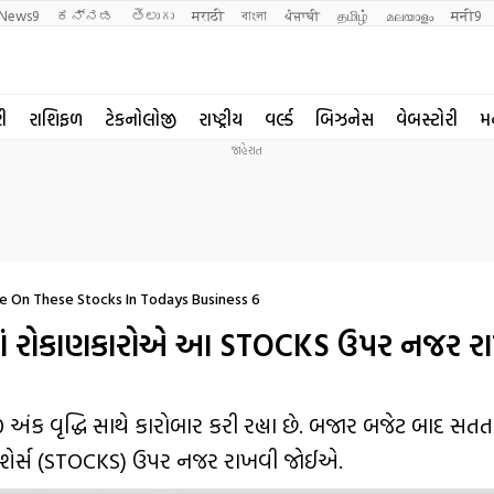
News9
ಕನ್ನಡ
తెలుగు
मराठी
বাংলা
ਪੰਜਾਬੀ
தமிழ்
മലയാളം
मनी9
રી
રાશિફળ
ટેકનોલોજી
રાષ્ટ્રીય
વર્લ્ડ
બિઝનેસ
વેબસ્ટોરી
મ
 On These Stocks In Todays Business 6
ં રોકાણકારોએ આ STOCKS ઉપર નજર ર
અંક વૃદ્ધિ સાથે કારોબાર કરી રહ્યા છે. બજાર બજેટ બાદ સતત વ
 શેર્સ (STOCKS) ઉપર નજર રાખવી જોઈએ.