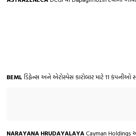
BEML
ડિફેન્સ અને એરોસ્પેસ કારોબાર માટે 11 કંપનીઓ સાથ
NARAYANA HRUDAYALAYA
Cayman Holdings અન