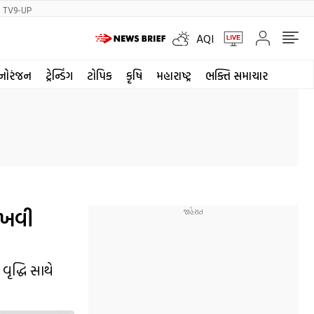
TV9-UP
AQI
નોરંજન
ટ્રેન્ડિંગ
ટોપિક
કૃષિ
મહારાષ્ટ્ર
ભક્તિ સમાચાર
ાખવી
ૃદ્ધિ સાથે