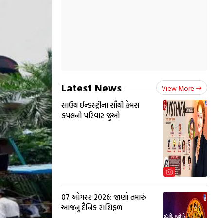
Latest News
View More
સાઉથ ઈન્ડસ્ટ્રીના સૌથી ફેમસ
કપલનો પરિવાર જુઓ
07 ઓગસ્ટ 2026: જાણો તમારું
આજનું દૈનિક રાશિફળ