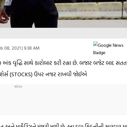
b 08, 2021 | 9:38 AM
અંક વૃદ્ધિ સાથે કારોબાર કરી રહ્યા છે. બજાર બજેટ બાદ સતત વ
 શેર્સ (STOCKS) ઉપર નજર રાખવી જોઈએ
ને માર્કેટિંગને મંજૂરી મળી છે. આ દવા કિડનીની સારવાર મા