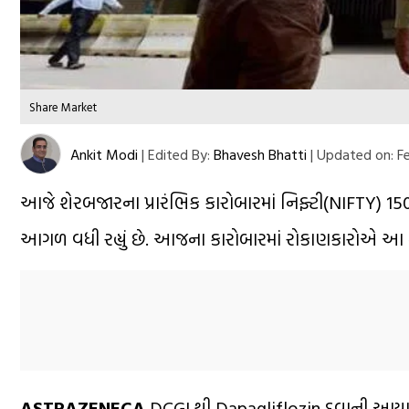
Share Market
Ankit Modi
|
Edited By:
Bhavesh Bhatti
|
Updated on:
Fe
આજે શેરબજારના પ્રારંભિક કારોબારમાં નિફ્ટી(NIFTY) 150 
આગળ વધી રહ્યું છે. આજના કારોબારમાં રોકાણકારોએ આ
ASTRAZENECA
DCGI થી Dapagliflozin દવાની આયાત અ