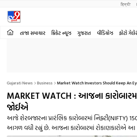
हिन्दी 
તાજા સમાચાર
ક્રિકેટ ન્યૂઝ
ગુજરાત
વીડિયોઝ
ફોટો ગેલે
Gujarati News
Business
Market Watch Investors Should Keep An Eye
MARKET WATCH : આજના કારોબારમા
જોઈએ
આજે શેરબજારના પ્રારંભિક કારોબારમાં નિફ્ટી(NIFTY) 150 
આગળ વધી રહ્યું છે. આજના કારોબારમાં રોકાણકારોએ આ