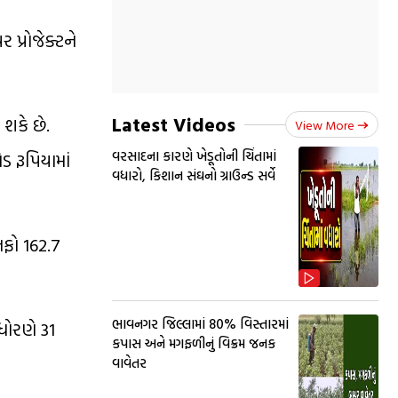
પ્રોજેક્ટને
Latest Videos
શકે છે.
View More
વરસાદના કારણે ખેડૂતોની ચિંતામાં
 રૂપિયામાં
વધારો, કિશાન સંઘનો ગ્રાઉન્ડ સર્વે
નફો 162.7
ભાવનગર જિલ્લામાં 80% વિસ્તારમાં
 ધોરણે 31
કપાસ અને મગફળીનું વિક્રમ જનક
વાવેતર