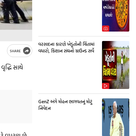
વરસાદના કારણે ખેડૂતોની ચિંતામાં
વધારો, કિશાન સંઘનો ગ્રાઉન્ડ સર્વે
SHARE
ૃદ્ધિ સાથે
GenZ અંગે મોહન ભાગવતનું મોટું
નિવેદન
ટે વપરાય છે.