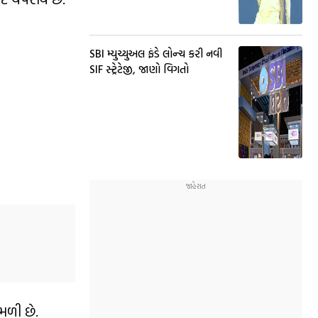
SBI મ્યુચ્યુઅલ ફંડે લોન્ચ કરી નવી
SIF સ્ટ્રેટેજી, જાણો વિગતો
મળી છે.