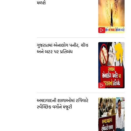
મળશે
ગુજરાતમાં એનાલોગ પનીર, ચીઝ
અને બટર પર પ્રતિબંધ
અમદાવાદની શાળાઓમાં રવિવારે
સ્વૈચ્છિક વર્ગોને મંજૂરી