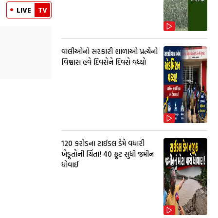
LIVE
TV
વાલીઓનો સરકારી શાળાઓ પ્રત્યેનો
વિશ્વાસ હવે દિવસેને દિવસે વધ્યો
₹120 કરોડના ટાઈડલ ડેમે વધારી
ખેડૂતોની ચિંતા! 40 ફૂટ સુધી જમીન
ધોવાઈ