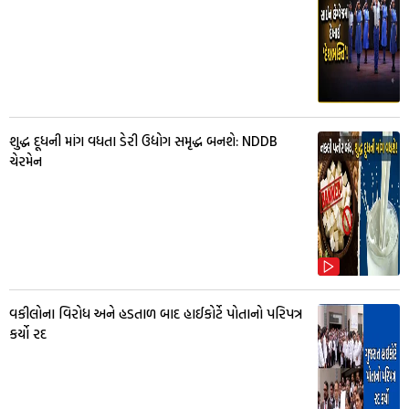
શુદ્ધ દૂધની માંગ વધતા ડેરી ઉદ્યોગ સમૃદ્ધ બનશે: NDDB
ચેરમેન
વકીલોના વિરોધ અને હડતાળ બાદ હાઈકોર્ટે પોતાનો પરિપત્ર
કર્યો રદ