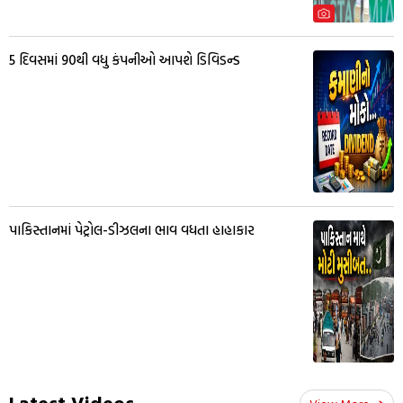
5 દિવસમાં 90થી વધુ કંપનીઓ આપશે ડિવિડન્ડ
પાકિસ્તાનમાં પેટ્રોલ-ડીઝલના ભાવ વધતા હાહાકાર
Latest Videos