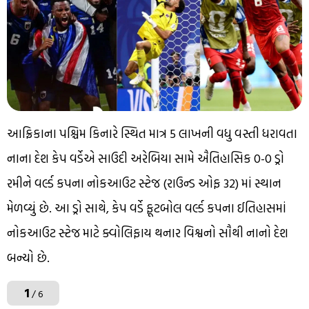
આફ્રિકાના પશ્ચિમ કિનારે સ્થિત માત્ર 5 લાખની વધુ વસ્તી ધરાવતા
નાના દેશ કેપ વર્ડેએ સાઉદી અરેબિયા સામે ઐતિહાસિક 0-0 ડ્રો
રમીને વર્લ્ડ કપના નોકઆઉટ સ્ટેજ (રાઉન્ડ ઓફ 32) માં સ્થાન
મેળવ્યું છે. આ ડ્રો સાથે, કેપ વર્ડે ફૂટબોલ વર્લ્ડ કપના ઈતિહાસમાં
નોકઆઉટ સ્ટેજ માટે ક્વોલિફાય થનાર વિશ્વનો સૌથી નાનો દેશ
બન્યો છે.
1
/ 6