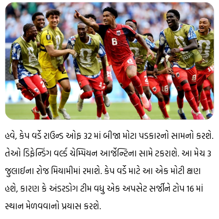
હવે, કેપ વર્ડે રાઉન્ડ ઓફ 32 માં બીજા મોટા પડકારનો સામનો કરશે.
તેઓ ડિફેન્ડિંગ વર્લ્ડ ચેમ્પિયન આર્જેન્ટિના સામે ટકરાશે. આ મેચ 3
જુલાઈના રોજ મિયામીમાં રમાશે. કેપ વર્ડે માટે આ એક મોટી ક્ષણ
હશે, કારણ કે અંડરડોગ ટીમ વધુ એક અપસેટ સર્જીને ટોપ 16 માં
સ્થાન મેળવવાનો પ્રયાસ કરશે.