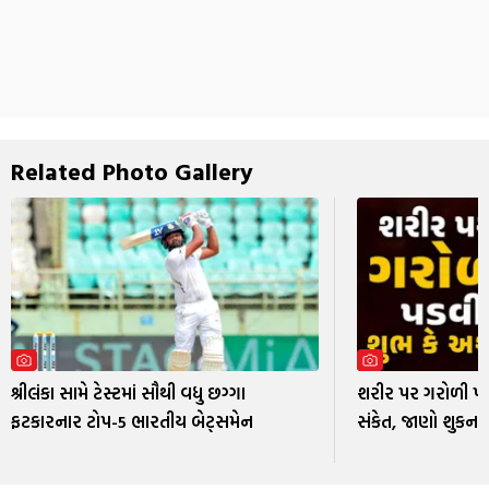
Related Photo Gallery
શ્રીલંકા સામે ટેસ્ટમાં સૌથી વધુ છગ્ગા
શરીર પર ગરોળી પ
ફટકારનાર ટોપ-5 ભારતીય બેટ્સમેન
સંકેત, જાણો શુકન શ