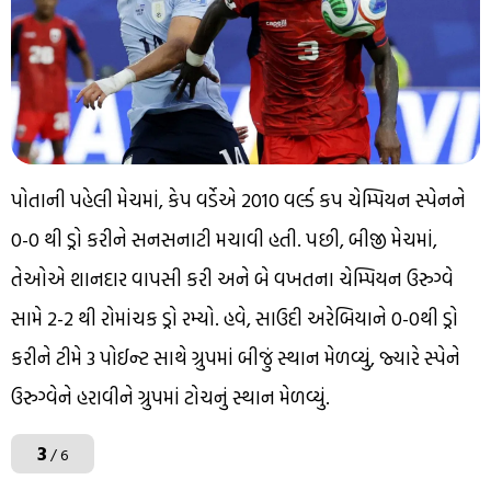
પોતાની પહેલી મેચમાં, કેપ વર્ડેએ 2010 વર્લ્ડ કપ ચેમ્પિયન સ્પેનને
0-0 થી ડ્રો કરીને સનસનાટી મચાવી હતી. પછી, બીજી મેચમાં,
તેઓએ શાનદાર વાપસી કરી અને બે વખતના ચેમ્પિયન ઉરુગ્વે
સામે 2-2 થી રોમાંચક ડ્રો રમ્યો. હવે, સાઉદી અરેબિયાને 0-0થી ડ્રો
કરીને ટીમે 3 પોઈન્ટ સાથે ગ્રુપમાં બીજું સ્થાન મેળવ્યું, જ્યારે સ્પેને
ઉરુગ્વેને હરાવીને ગ્રુપમાં ટોચનું સ્થાન મેળવ્યું.
3
/ 6