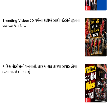
Trending Video: 70 વર્ષના દાદીએ સાડી પહેરીને જીમમાં
બનાવ્યા 'બાઈસેપ્સ'
ટ્રાફિક પોલીસની મનમાની, કાર ચાલક કારમાં સવાર હોવા
છતા કારને લોક માર્યુ