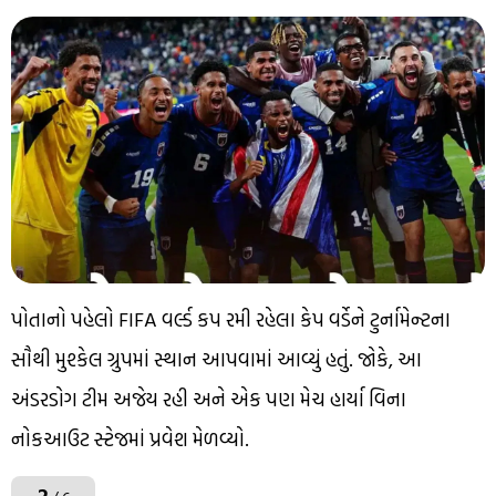
પોતાનો પહેલો FIFA વર્લ્ડ કપ રમી રહેલા કેપ વર્ડેને ટુર્નામેન્ટના
સૌથી મુશ્કેલ ગ્રુપમાં સ્થાન આપવામાં આવ્યું હતું. જોકે, આ
અંડરડોગ ટીમ અજેય રહી અને એક પણ મેચ હાર્યા વિના
નોકઆઉટ સ્ટેજમાં પ્રવેશ મેળવ્યો.
2