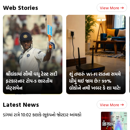
Web Stories
View More
શ્રીલંકામાં સૌથી વધુ ટેસ્ટ સદી
શું તમારું Wi-Fi રાતના સમયે
ફટકારનાર ટોપ-5 ભારતીય
ધીમું થઈ જાય છે? 99%
બેટ્સમેન
લોકોને નથી ખબર કે શા માટે!
Latest News
View More
ડાંગમાં રાત્રે 10:02 કલાકે ભૂકંપનો જોરદાર આંચકો