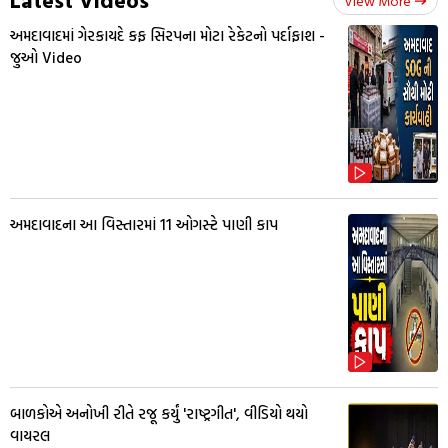
View More
અમદાવાદમાં ગેરકાયદે કફ સિરપના મોટા રેકેટનો પર્દાફાશ -
જુઓ Video
અમદાવાદના આ વિસ્તારમાં 11 ઓગસ્ટે પાણી કાપ
બાળકોએ અનોખી રીતે રજૂ કર્યું 'રાષ્ટ્રગીત', વીડિયો થયો
વાયરલ