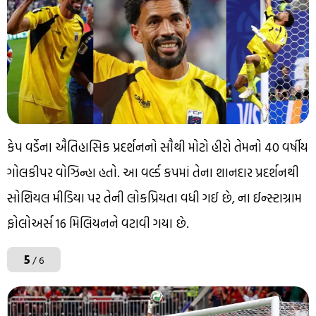
કેપ વર્ડેના ઐતિહાસિક પ્રદર્શનનો સૌથી મોટો હીરો તેમનો 40 વર્ષીય
ગોલકીપર વોઝિન્હા હતો. આ વર્લ્ડ કપમાં તેના શાનદાર પ્રદર્શનથી
સોશિયલ મીડિયા પર તેની લોકપ્રિયતા વધી ગઈ છે, ના ઈન્સ્ટાગ્રામ
ફોલોઅર્સ 16 મિલિયનને વટાવી ગયા છે.
5
/ 6