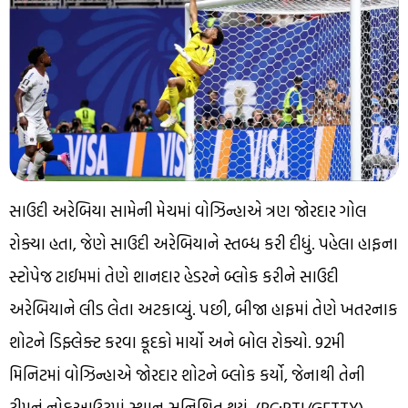
સાઉદી અરેબિયા સામેની મેચમાં વોઝિન્હાએ ત્રણ જોરદાર ગોલ
રોક્યા હતા, જેણે સાઉદી અરેબિયાને સ્તબ્ધ કરી દીધું. પહેલા હાફના
સ્ટોપેજ ટાઈમમાં તેણે શાનદાર હેડરને બ્લોક કરીને સાઉદી
અરેબિયાને લીડ લેતા અટકાવ્યું. પછી, બીજા હાફમાં તેણે ખતરનાક
શોટને ડિફ્લેક્ટ કરવા કૂદકો માર્યો અને બોલ રોક્યો. 92મી
મિનિટમાં વોઝિન્હાએ જોરદાર શોટને બ્લોક કર્યો, જેનાથી તેની
ટીમનું નોકઆઉટમાં સ્થાન સુનિશ્ચિત થયું. (PC:PTI/GETTY)