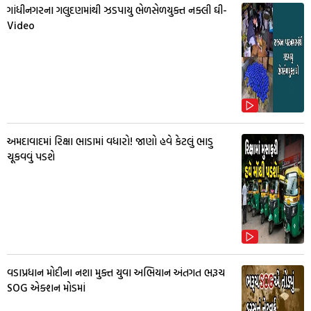
ગાંધીનગરના ગલુદણમાંથી ઝડપાયુ ભેળસેળયુક્ત નક્લી ઘી-
Video
અમદાવાદમાં રિક્ષા ભાડામાં વધારો! જાણો હવે કેટલું ભાડુ
ચૂકવવું પડશે
વડાપ્રધાન મોદીના નશા મુક્ત યુવા અભિયાન અંતગત ભરૂચ
SOG એક્શન મોડમાં