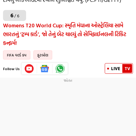
6
/ 6
Womens T20 World Cup: સ્મૃતિ મંધાના ઓસ્ટ્રેલિયા સામે
ભારતનું ‘ટ્રમ્પ કાર્ડ’, જો તેનું બેટ ચાલ્યું તો સેમિફાઈનલની ટિકિટ
કન્ફર્મ!
FIFA વર્લ્ડ કપ
ફૂટબોલ
LIVE
TV
Follow Us