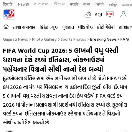
हिन्दी 
News9
ಕನ್ನಡ
తెలుగు
मराठी
বাংলা
ਪੰਜਾਬੀ
தமிழ்
മലയാ
AQI
તાજા સમાચાર
ક્રિકેટ ન્યૂઝ
ગુજરાત
વીડિયોઝ
ફોટો ગેલેરી
રાશિફ
Gujarati News
Photo Gallery
Sports Photos
Breaking News FIFA Wo
FIFA World Cup 2026: 5 લાખની વધુ વસ્તી
ધરાવતા દેશે રચ્યો ઈતિહાસ, નોકઆઉટમાં
પહોંચનાર વિશ્વનો સૌથી નાનો દેશ બન્યો
ફૂટબોલના ઈતિહાસમાં એક નવી કહાની લખાઈ છે જેણે FIFA વર્લ્ડ
કપ 2026 ના મંચ પર વિશ્વભરના ચાહકોના દિલ જીતી લીધા છે. માત્ર
5 લાખની વધુ વસ્તી ધરાવતા નાના દેશ કેપ વર્ડેએ FIFA વર્લ્ડ કપ
2026 માં પોતાના પ્રભાવશાળી પ્રદર્શનથી ઈતિહાસ રચ્યો છે. ફૂટબોલ
વર્લ્ડ કપના ઈતિહાસમાં નોકઆઉટ સ્ટેજમાં પહોંચનાર તે વિશ્વનો
સૌથી નાનો દેશ બન્યો છે.