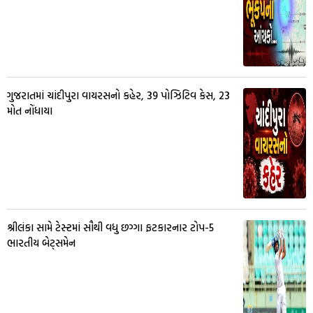
ગુજરાતમાં ચાંદીપુરા વાયરસનો કહેર, 39 પોઝિટિવ કેસ, 23
મોત નોંધાયા
શ્રીલંકા સામે ટેસ્ટમાં સૌથી વધુ છગ્ગા ફટકારનાર ટોપ-5
ભારતીય બેટ્સમેન