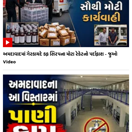
અમદાવાદમાં ગેરકાયદે કફ સિરપના મોટા રેકેટનો પર્દાફાશ - જુઓ
Video