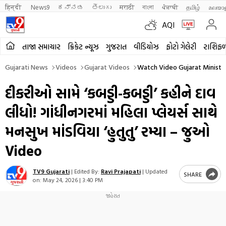
हिन्दी 
News9
ಕನ್ನಡ
తెలుగు
मराठी
বাংলা
ਪੰਜਾਬੀ
தமிழ்
മലയാ
AQI
તાજા સમાચાર
ક્રિકેટ ન્યૂઝ
ગુજરાત
વીડિયોઝ
ફોટો ગેલેરી
રાશિફ
Gujarati News
Videos
Gujarat Videos
Watch Video Gujarat Ministe
દીકરીઓ સામે ‘કબડ્ડી-કબડ્ડી’ કહીને દાવ
લીધો! ગાંધીનગરમાં મહિલા પ્લેયર્સ સાથે
મનસુખ માંડવિયા ‘હુતુતુ’ રમ્યા – જુઓ
Video
TV9 Gujarati
|
Edited By:
Ravi Prajapati
|
Updated
SHARE
on:
May 24, 2026 | 3:40 PM