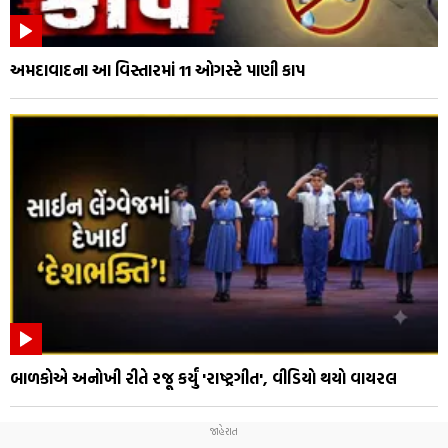
અમદાવાદના આ વિસ્તારમાં 11 ઓગસ્ટે પાણી કાપ
બાળકોએ અનોખી રીતે રજૂ કર્યું 'રાષ્ટ્રગીત', વીડિયો થયો વાયરલ