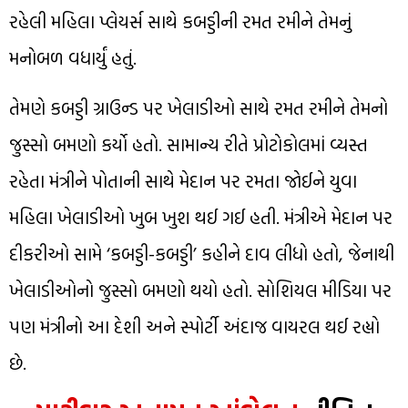
રહેલી મહિલા પ્લેયર્સ સાથે કબડ્ડીની રમત રમીને તેમનું
મનોબળ વધાર્યું હતું.
તેમણે કબડ્ડી ગ્રાઉન્ડ પર ખેલાડીઓ સાથે રમત રમીને તેમનો
જુસ્સો બમણો કર્યો હતો. સામાન્ય રીતે પ્રોટોકોલમાં વ્યસ્ત
રહેતા મંત્રીને પોતાની સાથે મેદાન પર રમતા જોઈને યુવા
મહિલા ખેલાડીઓ ખુબ ખુશ થઈ ગઈ હતી. મંત્રીએ મેદાન પર
દીકરીઓ સામે ‘કબડ્ડી-કબડ્ડી’ કહીને દાવ લીધો હતો, જેનાથી
ખેલાડીઓનો જુસ્સો બમણો થયો હતો. સોશિયલ મીડિયા પર
પણ મંત્રીનો આ દેશી અને સ્પોર્ટી અંદાજ વાયરલ થઈ રહ્યો
છે.