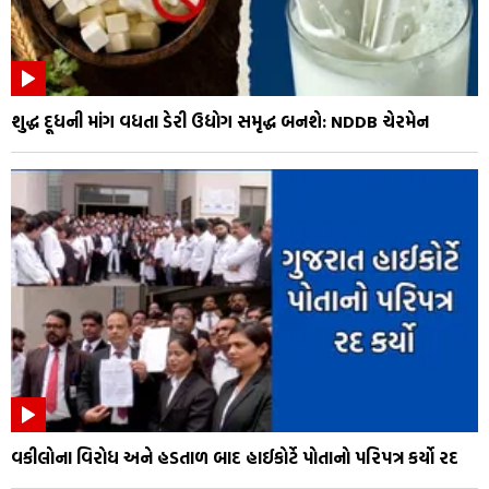
શુદ્ધ દૂધની માંગ વધતા ડેરી ઉદ્યોગ સમૃદ્ધ બનશે: NDDB ચેરમેન
વકીલોના વિરોધ અને હડતાળ બાદ હાઈકોર્ટે પોતાનો પરિપત્ર કર્યો રદ