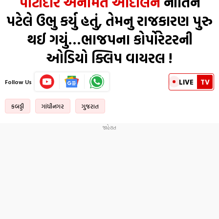
પાટીદાર અનામત આંદોલન
નીતિન
પટેલે ઉભુ કર્યુ હતું, તેમનુ રાજકારણ પુરુ
થઈ ગયું…ભાજપના કોર્પોરેટરની
ઓડિયો ક્લિપ વાયરલ !
LIVE
TV
Follow Us
કબડ્ડી
ગાંધીનગર
ગુજરાત