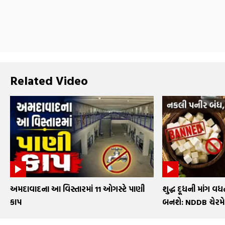
Related Video
અમદાવાદના આ વિસ્તારમાં 11 ઓગસ્ટે પાણી
શુદ્ધ દૂધની માંગ વધત
કાપ
બનશે: NDDB ચેરમ