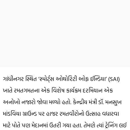
ગાંધીનગર સ્થિત ‘સ્પોર્ટ્સ ઓથોરિટી ઓફ ઈન્ડિયા’ (SAI)
ખાતે રમતગમતના એક વિશેષ કાર્યક્રમ દરમિયાન એક
અનોખો નજારો જોવા મળ્યો હતો. કેન્દ્રીય મંત્રી ડૉ. મનસુખ
માંડવિયા ગ્રાઉન્ડ પર હાજર રમતવીરોનો ઉત્સાહ વધારવા
માટે પોતે પણ મેદાનમાં ઉતરી ગયા હતા. તેમણે ત્યાં ટ્રેનિંગ લઈ