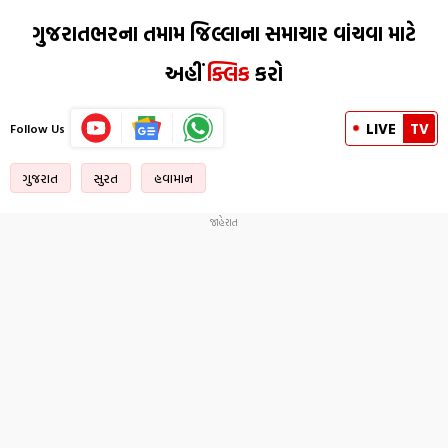
ગુજરાતભરના તમામ જિલ્લાના સમાચાર વાંચવા માટે
અહીં
ક્લિક
કરો
LIVE
TV
Follow Us
ગુજરાત
સુરત
હવામાન