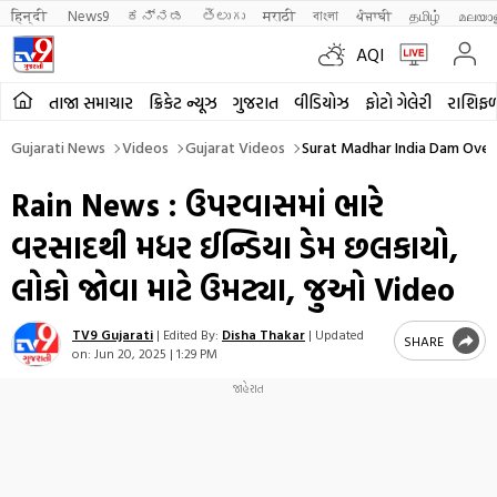
हिन्दी 
News9
ಕನ್ನಡ
తెలుగు
मराठी
বাংলা
ਪੰਜਾਬੀ
தமிழ்
മലയാ
AQI
તાજા સમાચાર
ક્રિકેટ ન્યૂઝ
ગુજરાત
વીડિયોઝ
ફોટો ગેલેરી
રાશિફ
Gujarati News
Videos
Gujarat Videos
Surat Madhar India Dam Ove
Rain News : ઉપરવાસમાં ભારે
વરસાદથી મધર ઈન્ડિયા ડેમ છલકાયો,
લોકો જોવા માટે ઉમટ્યા, જુઓ Video
TV9 Gujarati
|
Edited By:
Disha Thakar
|
Updated
SHARE
on:
Jun 20, 2025 | 1:29 PM