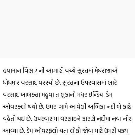
હવામાન વિભાગની આગાહી વચ્ચે સુરતમાં મેઘરાજાએ
ધોધમાર વરસાદ વરસ્યો છે. સુરતના ઉપરવાસમાં ભારે
વરસાદ ખાબક્તા મહુવા તાલુકાનો મધર ઈન્ડિયા ડેમ
ઓવરફ્લો થયો છે. ઉમરા ગામે આવેલી અંબિકા નદી બે કાંઠે
વહેતી થઈ છે. ઉપરવાસમાં વરસાદને કારણે નદીમાં નવા નીર
આવ્યા છે. ડેમ ઓવરફ્લો થતા લોકો જોવા માટે ઉમટી પડ્યા