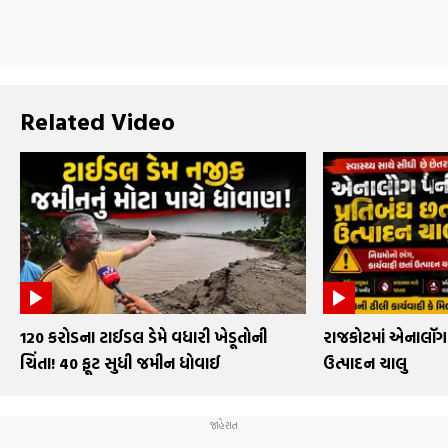
Related Video
₹120 કરોડના ટાઈડલ ડેમે વધારી ખેડૂતોની
રાજકોટમાં એનાલૉગ 
ચિંતા! 40 ફૂટ સુધી જમીન ધોવાઈ
ઉત્પાદન ચાલુ