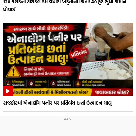
₹120 કરોડના ટાઈડલ ડેમે વધારી ખેડૂતોની ચિંતા! 40 ફૂટ સુધી જમીન
ધોવાઈ
રાજકોટમાં એનાલૉગ પનીર પર પ્રતિબંધ છતાં ઉત્પાદન ચાલુ