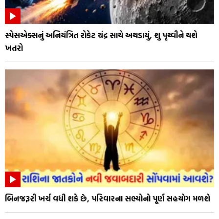
સ્પેસએક્સનું અનિયંત્રિત રોકેટ ચંદ્ર સાથે અથડાયું, શુ પૃથ્વીને થશે
ખતરો
બિનજરૂરી ખર્ચ વધી શકે છે, પરિવારના સભ્યોનો પૂર્ણ સહયોગ મળશે