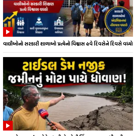
વાલીઓનો સરકારી શાળાઓ પ્રત્યેનો વિશ્વાસ હવે દિવસેને દિવસે વધ્યો