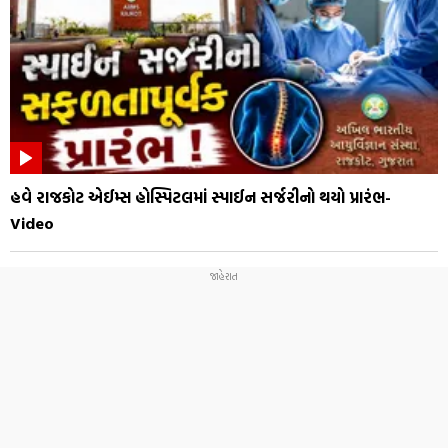
હવે રાજકોટ એઈમ્સ હોસ્પિટલમાં સ્પાઈન સર્જરીનો થયો પ્રારંભ-
Video