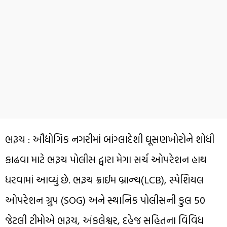
ભરૂચ : ઔદ્યોગિક નગરીમાં બાંગ્લાદેશી ઘૂસણખોરોને શોધી
કાઢવા માટે ભરૂચ પોલીસ દ્વારા મેગા સર્ચ ઓપરેશન હાથ
ધરવામાં આવ્યું છે. ભરૂચ ક્રાઈમ બ્રાન્ચ(LCB), સ્પેશિયલ
ઓપરેશન ગ્રુપ (SOG) અને સ્થાનિક પોલીસની કુલ 50
જેટલી ટીમોએ ભરૂચ, અંકલેશ્વર, દહેજ સહિતના વિવિધ