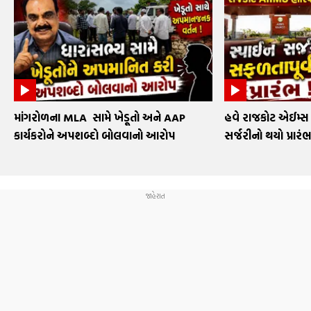
માંગરોળના MLA સામે ખેડૂતો અને AAP
હવે રાજકોટ એઈમ્સ 
કાર્યકરોને અપશબ્દો બોલવાનો આરોપ
સર્જરીનો થયો પ્રાર