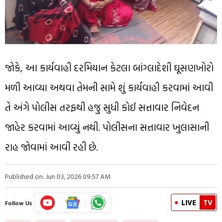
જોકે, આ કાર્યવાહી દરમિયાન કેટલા બાંગ્લાદેશી ઘૂસણખોરો
મળી આવ્યા અથવા તેમની સામે શું કાર્યવાહી કરવામાં આવી
તે અંગે પોલીસ તરફથી હજુ સુધી કોઈ સત્તાવાર નિવેદન
જાહેર કરવામાં આવ્યું નથી. પોલીસના સત્તાવાર ખુલાસાની
રાહ જોવામાં આવી રહી છે.
Published on: Jun 03, 2026 09:57 AM
LIVE
TV
Follow Us