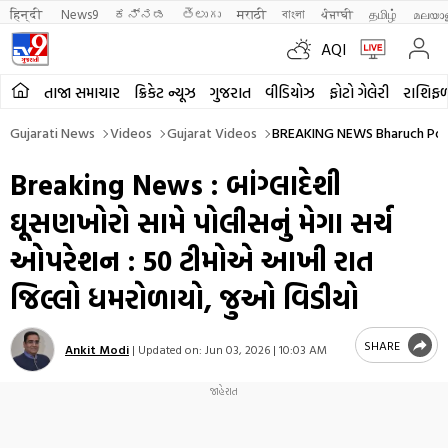
हिन्दी 
News9
ಕನ್ನಡ
తెలుగు
मराठी
বাংলা
ਪੰਜਾਬੀ
தமிழ்
മലയാ
AQI
તાજા સમાચાર
ક્રિકેટ ન્યૂઝ
ગુજરાત
વીડિયોઝ
ફોટો ગેલેરી
રાશિફ
Gujarati News
Videos
Gujarat Videos
BREAKING NEWS Bharuch Polic
Breaking News : બાંગ્લાદેશી
ઘૂસણખોરો સામે પોલીસનું મેગા સર્ચ
ઓપરેશન : 50 ટીમોએ આખી રાત
જિલ્લો ધમરોળાયો, જુઓ વિડીયો
SHARE
Ankit Modi
|
Updated on:
Jun 03, 2026 | 10:03 AM