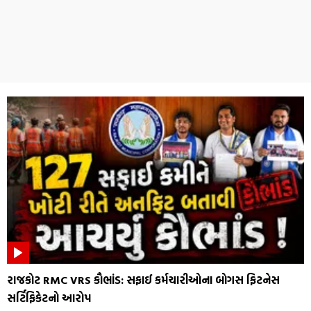
રાજકોટ RMC VRS કૌભાંડ: સફાઈ કર્મચારીઓના બોગસ ફિટનેસ
સર્ટિફિકેટનો આરોપ