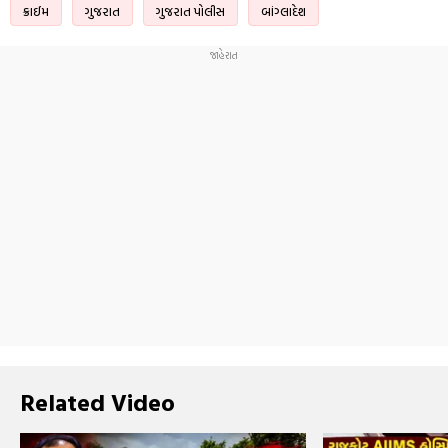
ક્રાઈમ
ગુજરાત
ગુજરાત પોલીસ
બાંગ્લાદેશ
Related Video