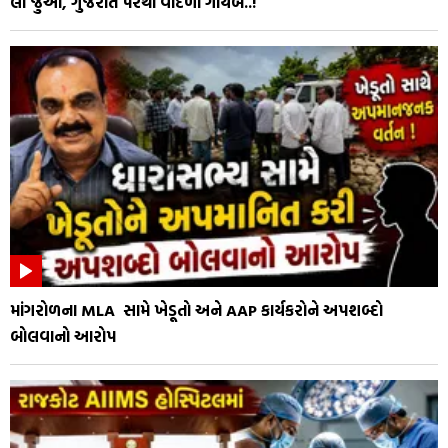
લો જુઓ, ગુજરાત પરથી વાદળો ગાયબ..!
માંગરોળના MLA સામે ખેડૂતો અને AAP કાર્યકરોને અપશબ્દો
બોલવાનો આરોપ