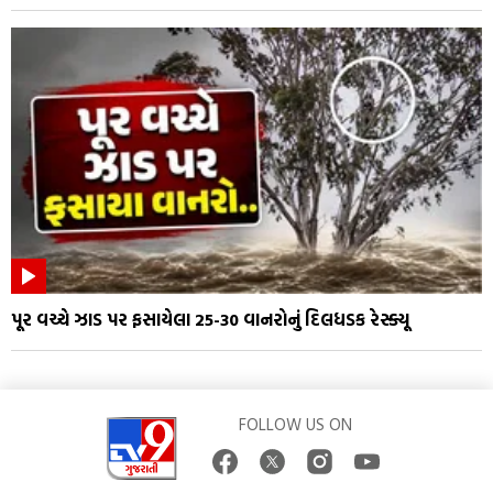
પૂર વચ્ચે ઝાડ પર ફસાયેલા 25-30 વાનરોનું દિલધડક રેસ્ક્યૂ
FOLLOW US ON