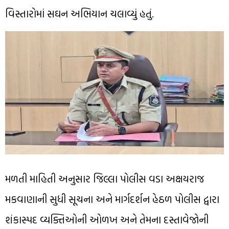
વિસ્તારોમાં સઘન અભિયાન ચલાવ્યું હતું.
મળતી માહિતી અનુસાર જિલ્લા પોલીસ વડા અક્ષયરાજ
મકવાણાની સુધી સૂચના અને માર્ગદર્શન હેઠળ પોલીસ દ્વારા
શંકાસ્પદ વ્યક્તિઓની ઓળખ અને તેમના દસ્તાવેજોની