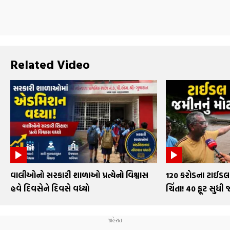
Related Video
વાલીઓનો સરકારી શાળાઓ પ્રત્યેનો વિશ્વાસ
₹120 કરોડના ટાઈડલ 
હવે દિવસેને દિવસે વધ્યો
ચિંતા! 40 ફૂટ સુધી