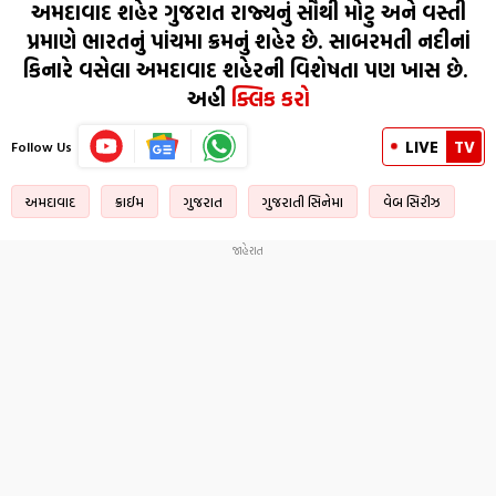
અમદાવાદ શહેર ગુજરાત રાજ્યનું સૌથી મોટુ અને વસ્તી
પ્રમાણે ભારતનું પાંચમા ક્રમનું શહેર છે. સાબરમતી નદીનાં
કિનારે વસેલા અમદાવાદ શહેરની વિશેષતા પણ ખાસ છે.
અહી
ક્લિક કરો
LIVE
TV
Follow Us
અમદાવાદ
ક્રાઈમ
ગુજરાત
ગુજરાતી સિનેમા
વેબ સિરીઝ