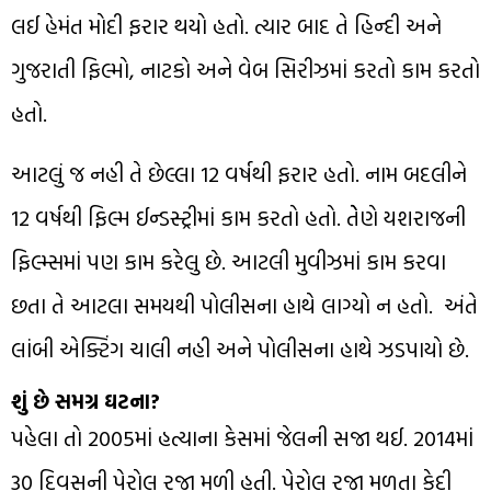
લઈ હેમંત મોદી ફરાર થયો હતો. ત્યાર બાદ તે હિન્દી અને
ગુજરાતી ફિલ્મો, નાટકો અને વેબ સિરીઝમાં કરતો કામ કરતો
હતો.
આટલું જ નહી તે છેલ્લા 12 વર્ષથી ફરાર હતો. નામ બદલીને
12 વર્ષથી ફિલ્મ ઈન્ડસ્ટ્રીમાં કામ કરતો હતો. તેેણે યશરાજની
ફિલ્મ્સમાં પણ કામ કરેલુ છે. આટલી મુવીઝમાં કામ કરવા
છતા તે આટલા સમયથી પોલીસના હાથે લાગ્યો ન હતો. અંતે
લાંબી એક્ટિંગ ચાલી નહી અને પોલીસના હાથે ઝડપાયો છે.
શું છે સમગ્ર ઘટના?
પહેલા તો 2005માં હત્યાના કેસમાં જેલની સજા થઈ. 2014માં
30 દિવસની પેરોલ રજા મળી હતી. પેરોલ રજા મળતા કેદી