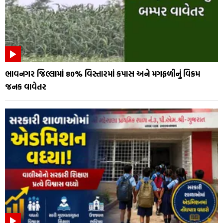
ભાવનગર જિલ્લામાં 80% વિસ્તારમાં કપાસ અને મગફળીનું વિક્રમ
જનક વાવેતર