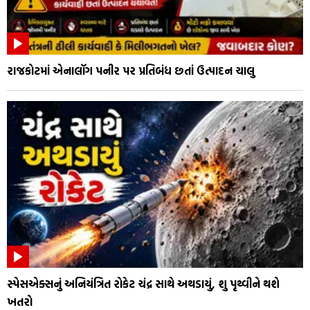
રાજકોટમાં એનાલૉગ પનીર પર પ્રતિબંધ છતાં ઉત્પાદન ચાલુ
સ્પેસએક્સનું અનિયંત્રિત રોકેટ ચંદ્ર સાથે અથડાયું, શુ પૃથ્વીને થશે
ખતરો