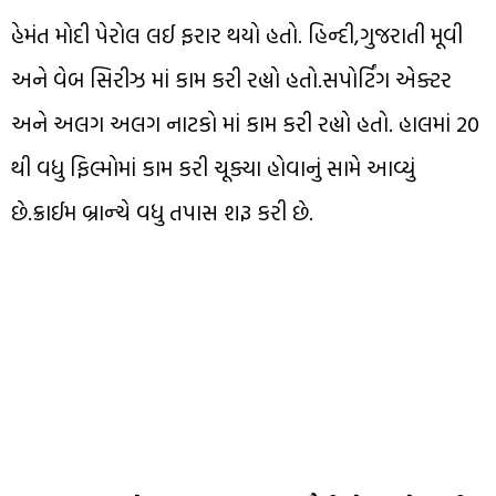
હેમંત મોદી પેરોલ લઈ ફરાર થયો હતો. હિન્દી,ગુજરાતી મૂવી
અને વેબ સિરીઝ માં કામ કરી રહ્યો હતો.સપોર્ટિંગ એક્ટર
અને અલગ અલગ નાટકો માં કામ કરી રહ્યો હતો. હાલમાં 20
થી વધુ ફિલ્મોમાં કામ કરી ચૂક્યા હોવાનું સામે આવ્યું
છે.ક્રાઈમ બ્રાન્ચે વધુ તપાસ શરૂ કરી છે.