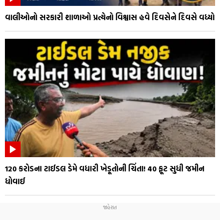
વાલીઓનો સરકારી શાળાઓ પ્રત્યેનો વિશ્વાસ હવે દિવસેને દિવસે વધ્યો
₹120 કરોડના ટાઈડલ ડેમે વધારી ખેડૂતોની ચિંતા! 40 ફૂટ સુધી જમીન
ધોવાઈ