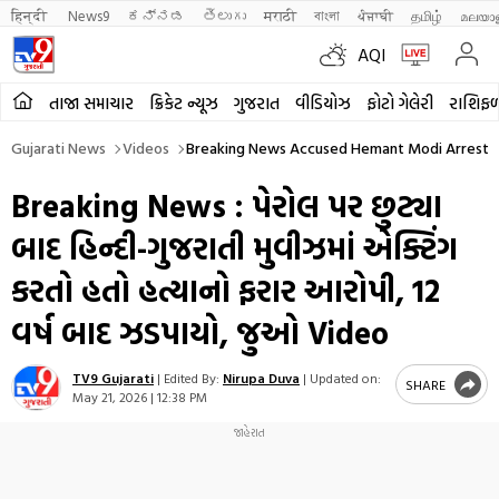
हिन्दी 
News9
ಕನ್ನಡ
తెలుగు
मराठी
বাংলা
ਪੰਜਾਬੀ
தமிழ்
മലയാ
AQI
તાજા સમાચાર
ક્રિકેટ ન્યૂઝ
ગુજરાત
વીડિયોઝ
ફોટો ગેલેરી
રાશિફ
Gujarati News
Videos
Breaking News Accused Hemant Modi Arrest
Breaking News : પેરોલ પર છુટ્યા
બાદ હિન્દી-ગુજરાતી મુવીઝમાં એક્ટિંગ
કરતો હતો હત્યાનો ફરાર આરોપી, 12
વર્ષ બાદ ઝડપાયો, જુઓ Video
TV9 Gujarati
|
Edited By:
Nirupa Duva
|
Updated on:
SHARE
May 21, 2026 | 12:38 PM