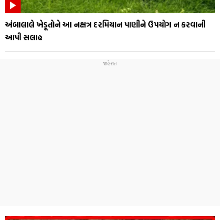
અંબાલાલે ખેડૂતોને આ નક્ષત્ર દરમિયાન પાણીને ઉપયોગ ન કરવાની
આપી સલાહ