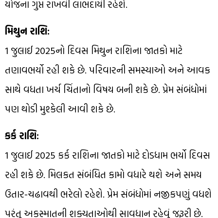
યોજના ગુપ્ત રાખવી લાભદાયી રહેશે.
મિથુન રાશિ:
1 જુલાઈ 2025નો દિવસ મિથુન રાશિના જાતકો માટે
તણાવભર્યો રહી શકે છે. પરિવારની સમસ્યાઓ અને આવક
સાથે વધતા ખર્ચ ચિંતાનો વિષય બની શકે છે. પ્રેમ સંબંધોમાં
પણ થોડી મુશ્કેલી આવી શકે છે.
કર્ક રાશિ:
1 જુલાઈ 2025 કર્ક રાશિના જાતકો માટે દોડધામ ભર્યો દિવસ
રહી શકે છે. મિલકત સંબંધિત કામો વધારે થશે અને સમય
ઉતાર-ચઢાવથી ભરેલો રહેશે. પ્રેમ સંબંધોમાં નજીકપણું વધશે
પરંતુ અકસ્માતની શક્યતાઓથી સાવધાન રહેવું જરૂરી છે.