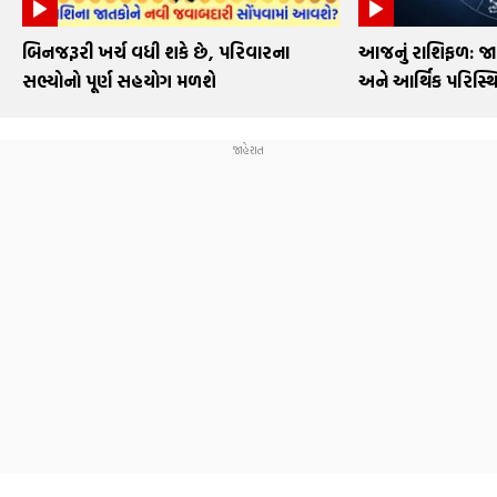
બિનજરૂરી ખર્ચ વધી શકે છે, પરિવારના
આજનું રાશિફળ: જા
સભ્યોનો પૂર્ણ સહયોગ મળશે
અને આર્થિક પરિસ્થિ