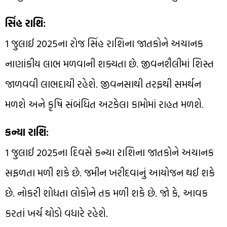
સિંહ રાશિ:
1 જુલાઈ 2025ના રોજ સિંહ રાશિના જાતકોને અચાનક
નાણાંકીય લાભ મળવાની શક્યતા છે. જીવનશૈલીમાં શિસ્ત
જાળવવી લાભદાયી રહેશે. જીવનસાથી તરફથી સમર્થન
મળશે અને કૃષિ સંબંધિત અટકેલા કામોમાં રાહત મળશે.
કન્યા રાશિ:
1 જુલાઈ 2025ના દિવસે કન્યા રાશિના જાતકોને અચાનક
સફળતા મળી શકે છે. જમીન ખરીદવાનું આયોજન થઈ શકે
છે. નોકરી શોધતા લોકોને તક મળી શકે છે. જો કે, આવક
કરતાં ખર્ચ થોડો વધારે રહેશે.