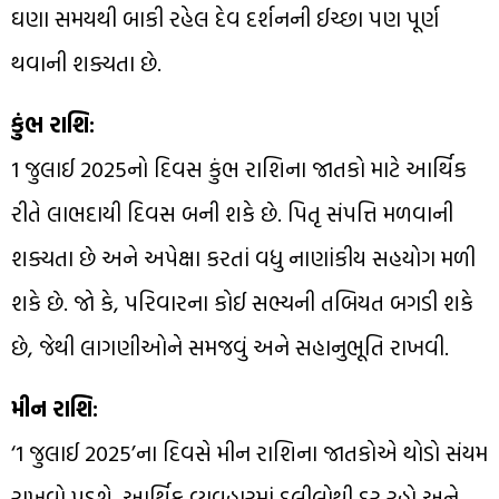
ઘણા સમયથી બાકી રહેલ દેવ દર્શનની ઈચ્છા પણ પૂર્ણ
થવાની શક્યતા છે.
કુંભ રાશિ:
1 જુલાઈ 2025નો દિવસ કુંભ રાશિના જાતકો માટે આર્થિક
રીતે લાભદાયી દિવસ બની શકે છે. પિતૃ સંપત્તિ મળવાની
શક્યતા છે અને અપેક્ષા કરતાં વધુ નાણાંકીય સહયોગ મળી
શકે છે. જો કે, પરિવારના કોઈ સભ્યની તબિયત બગડી શકે
છે, જેથી લાગણીઓને સમજવું અને સહાનુભૂતિ રાખવી.
મીન રાશિ:
‘1 જુલાઈ 2025’ના દિવસે મીન રાશિના જાતકોએ થોડો સંયમ
રાખવો પડશે. આર્થિક વ્યવહારમાં દલીલોથી દૂર રહો અને