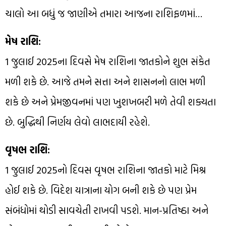
ચાલો આ બધું જ જાણીએ તમારા આજના રાશિફળમાં…
મેષ રાશિ:
1 જુલાઈ 2025ના દિવસે મેષ રાશિના જાતકોને શુભ સંકેત
મળી શકે છે. આજે તમને સત્તા અને શાસનનો લાભ મળી
શકે છે અને પ્રેમજીવનમાં પણ ખુશખબરી મળે તેવી શક્યતા
છે. બુદ્ધિથી નિર્ણય લેવો લાભદાયી રહેશે.
વૃષભ રાશિ:
1 જુલાઈ 2025નો દિવસ વૃષભ રાશિના જાતકો માટે મિશ્ર
હોઈ શકે છે. વિદેશ યાત્રાના યોગ બની શકે છે પણ પ્રેમ
સંબંધોમાં થોડી સાવચેતી રાખવી પડશે. માન-પ્રતિષ્ઠા અને