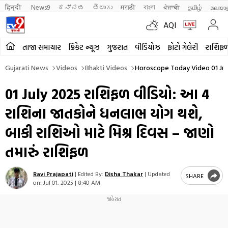
हिन्दी 
News9
ಕನ್ನಡ
తెలుగు
मराठी
বাংলা
ਪੰਜਾਬੀ
தமிழ்
മലയാ
AQI
તાજા સમાચાર
ક્રિકેટ ન્યૂઝ
ગુજરાત
વીડિયોઝ
ફોટો ગેલેરી
રાશિફ
Gujarati News
Videos
Bhakti Videos
Horoscope Today Video 01 July
01 July 2025 રાશિફળ વીડિયો: આ 4
રાશિના જાતકોને ધનલાભ યોગ થશે,
બાકી રાશિઓ માટે મિશ્ર દિવસ – જાણો
તમારું રાશિફળ
Ravi Prajapati
|
Edited By:
Disha Thakar
|
Updated
SHARE
on:
Jul 01, 2025 | 8:40 AM