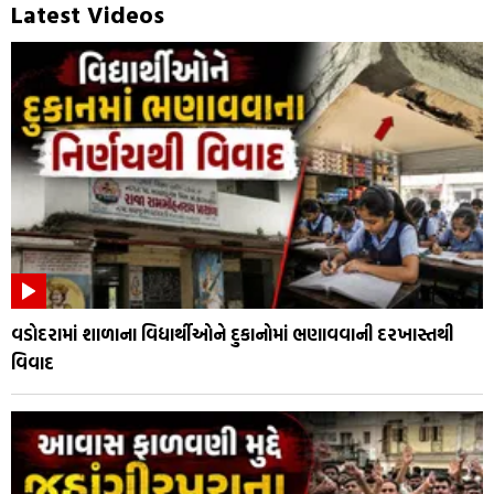
Latest Videos
વડોદરામાં શાળાના વિદ્યાર્થીઓને દુકાનોમાં ભણાવવાની દરખાસ્તથી
વિવાદ