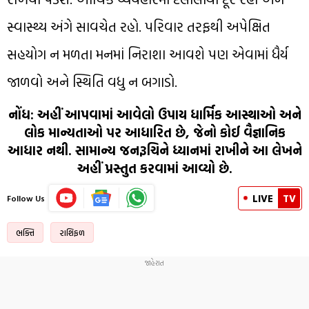
સ્વાસ્થ્ય અંગે સાવચેત રહો. પરિવાર તરફથી અપેક્ષિત
સહયોગ ન મળતા મનમાં નિરાશા આવશે પણ એવામાં ધૈર્ય
જાળવો અને સ્થિતિ વધુ ન બગાડો.
નોંધ: અહીં આપવામાં આવેલો ઉપાય ધાર્મિક આસ્થાઓ અને
લોક માન્યતાઓ પર આધારિત છે, જેનો કોઈ વૈજ્ઞાનિક
આધાર નથી. સામાન્ય જનરૂચિને ધ્યાનમાં રાખીને આ લેખને
અહીં પ્રસ્તુત કરવામાં આવ્યો છે.
LIVE
TV
Follow Us
ભક્તિ
રાશિફળ