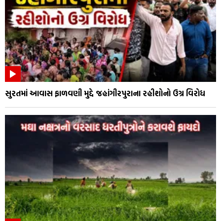
સુરતમાં આવાસ ફાળવણી મુદ્દે જહાંગીરપુરાના રહીશોનો ઉગ્ર વિરોધ