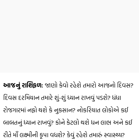
આજનું રાશિફળ:
જાણો કેવો રહેશે તમારો આજનો દિવસ?
દિવસ દરમિયાન તમારે શું-શું ધ્યાન રાખવું પડશે? ધંધા
રોજગારમાં નફો થશે કે નુકસાન? નોકરિયાત લોકોએ કઈ
બાબતનું ધ્યાન રાખવું? કોને કેટલો થશે ધન લાભ અને કઈ
રીતે માઁ લક્ષ્મીની કૃપા વધશે? કેવું રહેશે તમારું સ્વાસ્થ્ય?