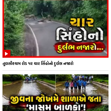
તુલસીશ્યામ રોડ પર ચાર સિંહોનો દુર્લભ નજારો