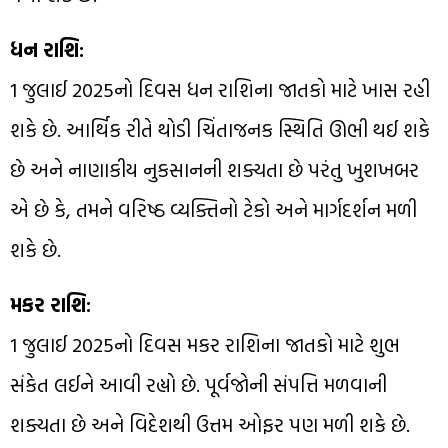
ધન રાશિ:
1 જુલાઈ 2025નો દિવસ ધન રાશિના જાતકો માટે ખાસ રહી
શકે છે. આર્થિક રીતે થોડી ચિંતાજનક સ્થિતિ ઊભી થઈ શકે
છે અને નાણાકીય નુકસાનની શક્યતા છે પરંતુ ખુશખબર
એ છે કે, તમને વરિષ્ઠ વ્યક્તિનો ટેકો અને માર્ગદર્શન મળી
શકે છે.
મકર રાશિ:
1 જુલાઈ 2025નો દિવસ મકર રાશિના જાતકો માટે શુભ
સંકેત લઈને આવી રહ્યો છે. પૂર્વજોની સંપત્તિ મળવાની
શક્યતા છે અને વિદેશથી ઉત્તમ ઓફર પણ મળી શકે છે.