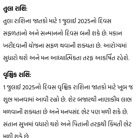
તુલા રાશિ:
તુલા રાશિના જાતકો માટે 1 જુલાઈ 2025નો દિવસ
સફળતાનો અને સન્માનનો દિવસ બની શકે છે. મકાન
ખરીદવાની યોજના સફળ થવાની શક્યતા છે. આરોગ્યમાં
સુધારો થશે અને મન આધ્યાત્મિકતા તરફ આકર્ષિત રહેશે.
વૃશ્ચિક રાશિ:
1 જુલાઈ 2025નો દિવસ વૃશ્ચિક રાશિના જાતકો માટે ખૂબ જ
શુભ માનવામાં આવી રહ્યો છે. શેર બજારથી નાણાકીય લાભ
મળવાની શક્યતા છે અને મનપસંદ ભેટ પણ મળી શકે છે.
સંતાન સુખમાં વધારો થશે અને પિતાની તરફથી કિંમતી ભેટ
મળી શકે છે.