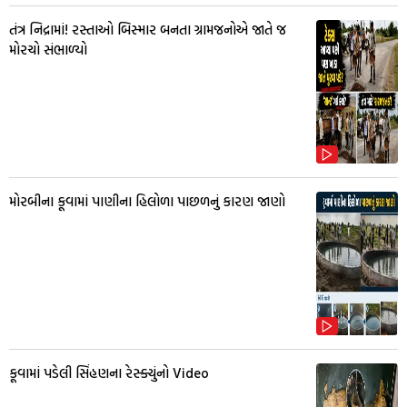
તંત્ર નિદ્રામાં! રસ્તાઓ બિસ્માર બનતા ગ્રામજનોએ જાતે જ
મોરચો સંભાળ્યો
મોરબીના કૂવામાં પાણીના હિલોળા પાછળનું કારણ જાણો
કૂવામાં પડેલી સિંહણના રેસ્ક્યુંનો Video