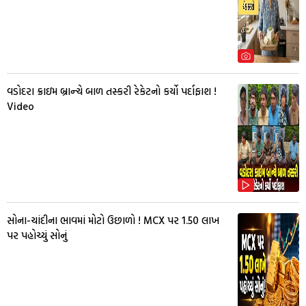
વડોદરા ક્રાઇમ બ્રાન્ચે બાળ તસ્કરી રેકેટનો કર્યો પર્દાફાશ !
Video
સોના-ચાંદીના ભાવમાં મોટો ઉછાળો ! MCX પર ₹1.50 લાખ
પર પહોચ્યું સોનું