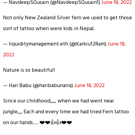
— NavdeepSGusain (@NavdeepSGusain1)
June 18, 2022
Not only New Zealand Silver fern we used to get those
sort of tattoo when were kids in Nepal.
— liquiditymanagement.eth (@Karkiu12Ram)
June 18,
2022
Nature is so beautiful!
— Hari Babu (@haribabunarra)
June 18, 2022
Since our childhood,,,,, when we had went near
jungle,,,, Each and every time we had tried Fern tattoo
on our hands…. ❤️❤️👍👍❤️❤️