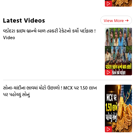
Latest Videos
View More
વડોદરા ક્રાઇમ બ્રાન્ચે બાળ તસ્કરી રેકેટનો કર્યો પર્દાફાશ !
Video
સોના-ચાંદીના ભાવમાં મોટો ઉછાળો ! MCX પર ₹1.50 લાખ
પર પહોચ્યું સોનું