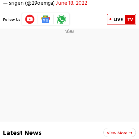
— srigen (@29oemga)
June 18, 2022
LIVE
TV
Follow Us
Latest News
View More