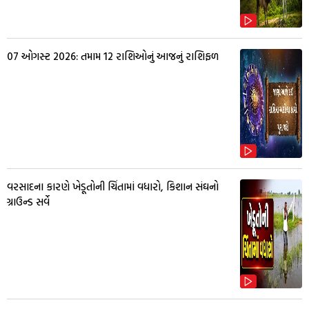
07 ઓગસ્ટ 2026: તમામ 12 રાશિઓનું આજનું રાશિફળ
વરસાદના કારણે ખેડૂતોની ચિંતામાં વધારો, કિશાન સંઘનો
ગ્રાઉન્ડ સર્વે