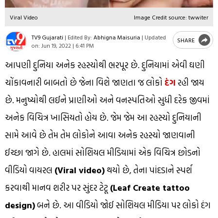
Viral Video
Image Credit source: twwiter
TV9 Gujarati
|
Edited By:
Abhigna Maisuria
|
Updated
SHARE
on:
Jun 19, 2022 | 6:41 PM
આપણી દુનિયા અનેક રહસ્યોથી ભરપૂર છે. દુનિયામાં એવી ઘણી
ચોંકાવનારી બાબતો છે જેના વિશે જાણતા જ લોકો
દંગ
રહી જાય
છે. મનુષ્યોથી લઈને પ્રાણીઓ અને વનસ્પતિઓ સુધી દરેક જીવમાં
અનેક વિચિત્ર ખાસિયતો હોય છે. જેમ જેમ આ રહસ્યો દુનિયાની
સામે આવે છે તેમ તેમ લોકોને આવા અનેક રહસ્યો જાણવાની
ઈચ્છા જાગે છે. હાલમાં સોશિયલ મીડિયામાં એક વિચિત્ર છોડનો
વીડિયો વાયરલ
(Viral video)
થયો છે, તેના પાંદડાને સ્પર્શ
કરવાથી માનવ શરીર પર સુંદર ટેટૂ
(Leaf Create tattoo
design)
બને છે. આ વીડિયો જોઈ સોશિયલ મીડિયા પર લોકો દંગ