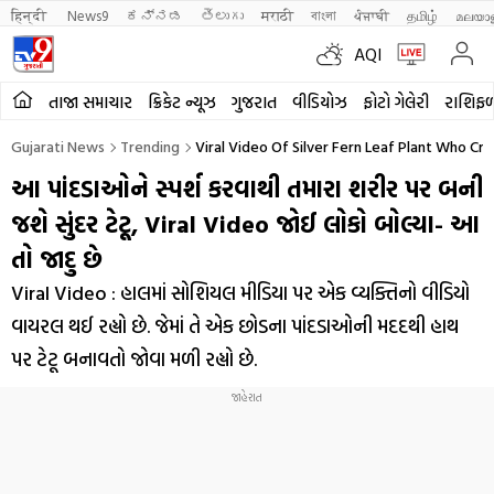
हिन्दी 
News9
ಕನ್ನಡ
తెలుగు
मराठी
বাংলা
ਪੰਜਾਬੀ
தமிழ்
മലയാ
AQI
તાજા સમાચાર
ક્રિકેટ ન્યૂઝ
ગુજરાત
વીડિયોઝ
ફોટો ગેલેરી
રાશિફ
Gujarati News
Trending
Viral Video Of Silver Fern Leaf Plant Who Cr
આ પાંદડાઓને સ્પર્શ કરવાથી તમારા શરીર પર બની
જશે સુંદર ટેટૂ, Viral Video જોઈ લોકો બોલ્યા- આ
તો જાદુ છે
Viral Video : હાલમાં સોશિયલ મીડિયા પર એક વ્યક્તિનો વીડિયો
વાયરલ થઈ રહ્યો છે. જેમાં તે એક છોડના પાંદડાઓની મદદથી હાથ
પર ટેટૂ બનાવતો જોવા મળી રહ્યો છે.