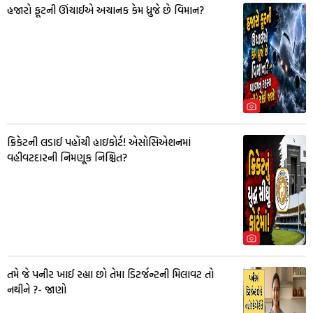
હજારો ફૂટની ઊંચાઈએ અચાનક કેમ ધ્રુજે છે વિમાન?
ક્રિકેટની લડાઈ પહોંચી હાઇકોર્ટ! એસોસિએશનમાં
વહીવટદારની નિમણૂક નિશ્ચિત?
તમે જે પનીર ખાઈ રહ્યા છો તેમા ડિટર્જન્ટની મિલાવટ તો
નથીને ?- જાણો