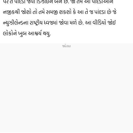
પર તે પાંદડા જેવી ડિઝાઈન બને છે. જો તમે આ પાંદડાઓને
નજીકથી જોશો તો તમે સમજી શકશો કે આ તે જ પાંદડા છે જે
ન્યુઝીલેન્ડના રાષ્ટ્રીય ધ્વજમાં જોવા મળે છે. આ વીડિયો જોઈ
લોકોને ખુબ આશ્વર્ય થયુ.