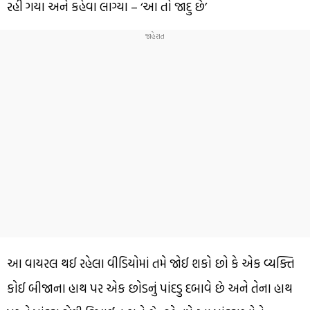
રહી ગયા અને કહેવા લાગ્યા – ‘આ તો જાદુ છે’
આ વાયરલ થઈ રહેલા વીડિયોમાં તમે જોઈ શકો છો કે એક વ્યક્તિ
કોઈ બીજાના હાથ પર એક છોડનું પાંદડુ દબાવે છે અને તેના હાથ