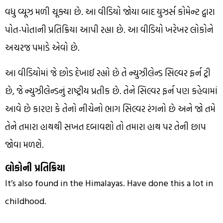
વધુ વ્યૂઝ મળી ચૂક્યા છે. આ વીડિયો જોયા બાદ યુઝર્સ કોમેન્ટ દ્વારા
પોત-પોતાની પ્રતિક્રિયા આપી રહ્યા છે. આ વીડિયો ખરેખર લોકોને
અચરજ પમાડે એવો છે.
આ વીડિયોમાં જે છોડ દેખાઈ રહ્યો છે તે ન્યુઝીલેન્ડ સિલ્વર ફર્ન ટ્રી
છે, જે ન્યુઝીલેન્ડનું રાષ્ટ્રીય પ્રતીક છે. તેને સિલ્વર ફર્ન પણ કહેવામાં
આવે છે કારણ કે તેનો નીચેનો ભાગ સિલ્વર રંગનો છે અને જો તમે
તેને તમારા હાથથી સખત દબાવશો તો તમારા હાથ પર તેની છાપ
જોવા મળશે.
લોકોની પ્રતિક્રિયા
It’s also found in the Himalayas. Have done this a lot in
childhood.