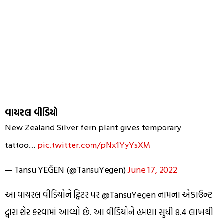
વાયરલ વીડિયો
New Zealand Silver fern plant gives temporary
tattoo…
pic.twitter.com/pNx1YyYsXM
— Tansu YEĞEN (@TansuYegen)
June 17, 2022
આ વાયરલ વીડિયોને ટ્વિટર પર @TansuYegen નામના એકાઉન્ટ
દ્વારા શેર કરવામાં આવ્યો છે. આ વીડિયોને હમણા સુધી 8.4 લાખથી