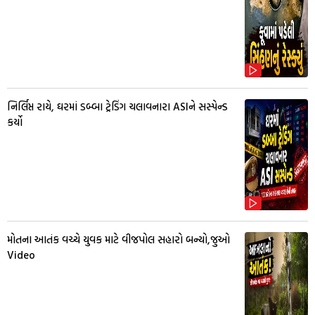
નિર્લિપ્ત રાયે, ઘરમાં ડબ્બા ટ્રેડિંગ ચલાવનારા ASIને સસ્પેન્ડ
કર્યો
મોતના આતંક વચ્ચે યુવક માટે વીજપોલ સહારો બન્યો,જુઓ
Video