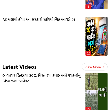
AC ચલાવો ફ્રીમાં! આ સરકારી સ્કીમથી બિલ આવશે ₹0?
Latest Videos
View More
ભાવનગર જિલ્લામાં 80% વિસ્તારમાં કપાસ અને મગફળીનું
વિક્રમ જનક વાવેતર