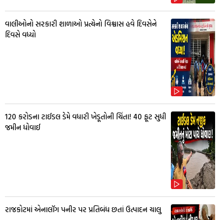
વાલીઓનો સરકારી શાળાઓ પ્રત્યેનો વિશ્વાસ હવે દિવસેને
દિવસે વધ્યો
₹120 કરોડના ટાઈડલ ડેમે વધારી ખેડૂતોની ચિંતા! 40 ફૂટ સુધી
જમીન ધોવાઈ
રાજકોટમાં એનાલૉગ પનીર પર પ્રતિબંધ છતાં ઉત્પાદન ચાલુ