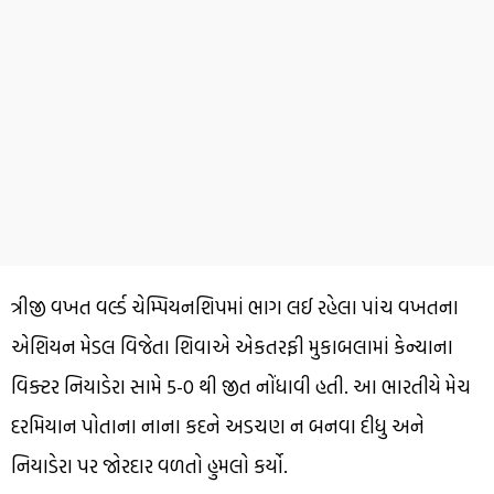
ત્રીજી વખત વર્લ્ડ ચેમ્પિયનશિપમાં ભાગ લઈ રહેલા પાંચ વખતના
એશિયન મેડલ વિજેતા શિવાએ એકતરફી મુકાબલામાં કેન્યાના
વિક્ટર નિયાડેરા સામે 5-0 થી જીત નોંધાવી હતી. આ ભારતીયે મેચ
દરમિયાન પોતાના નાના કદને અડચણ ન બનવા દીધુ અને
નિયાડેરા પર જોરદાર વળતો હુમલો કર્યો.