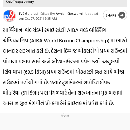
Shiv Thapa victory
TV9 Gujarati
|
Edited By:
Avnish Goswami
|
Updated
SHARE
on:
Oct 27, 2021 | 9:35 AM
સાર્બિયાના બ્રેલગ્રેડમાં રમાઈ રહેલી AIBA વર્લ્ડ બોક્સિંગ
ચેમ્પિયનશિપ (AIBA World Boxing Championship) માં ભારતે
શાનદાર શરૂઆત કરી છે. દેશના દિગ્ગજ બોક્સરોએ પ્રથમ રાઉન્ડમાં
પોતાના પ્રભાવ સાથે અને બીજા રાઉન્ડમાં પ્રવેશ કર્યો. અનુભવી
શિવ થાપા (63.5 કિગ્રા) પ્રથમ રાઉન્ડમાં એકતરફી જીત સાથે બીજા
રાઉન્ડમાં પહોંચી ગયો છે. જ્યારે ટૂર્નામેન્ટમાં નવોદિત દીપક
બોહરિયા (51 કિગ્રા) પણ મંગળવારે તેના શરુઆતના મુકાબલામાં
આસાન જીત મેળવીને પ્રી-ક્વાર્ટર્સ ફાઇનલમાં પ્રવેશ કર્યો છે.