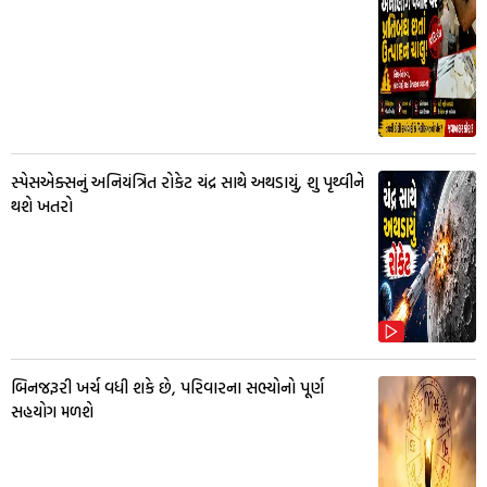
સ્પેસએક્સનું અનિયંત્રિત રોકેટ ચંદ્ર સાથે અથડાયું, શુ પૃથ્વીને
થશે ખતરો
બિનજરૂરી ખર્ચ વધી શકે છે, પરિવારના સભ્યોનો પૂર્ણ
સહયોગ મળશે