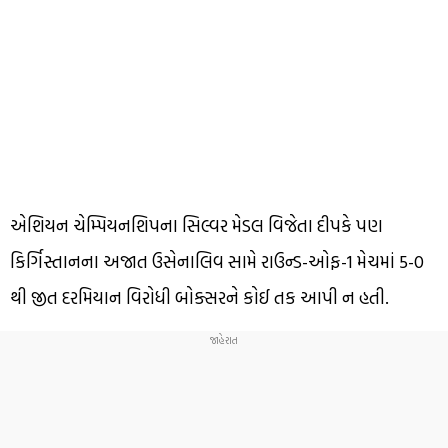
એશિયન ચેમ્પિયનશિપના સિલ્વર મેડલ વિજેતા દીપકે પણ
કિર્ગિસ્તાનના અજાત ઉસેનાલિવ સામે રાઉન્ડ-ઓફ-1 મેચમાં 5-0
થી જીત દરમિયાન વિરોધી બોક્સરને કોઈ તક આપી ન હતી.