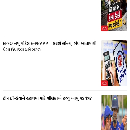
EPFO નવુ પોર્ટલ E-PRAAPTI કરશે લોન્ચ, બંધ ખાતામાથી
પૈસા ઉપાડવા થશે સરળ
ટીમ ઈન્ડિયાને હરાવવા માટે શ્રીલંકાએ રચ્યું આવું ષડયંત્ર?