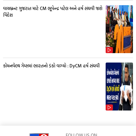
વાયબ્રન્ટ ગુજરાત માટે CM ભૂપેન્દ્ર પટેલ અને હર્ષ સંઘવી જશે
વિદેશ
કોમનવેલ્થ ગેમ્સમાં ભારતનો ડંકો વાગ્યો : DyCM હર્ષ સંઘવી
FOLLOW US ON