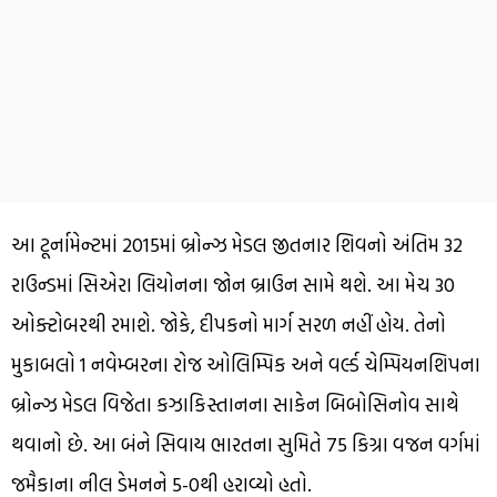
આ ટૂર્નામેન્ટમાં 2015માં બ્રોન્ઝ મેડલ જીતનાર શિવનો અંતિમ 32
રાઉન્ડમાં સિએરા લિયોનના જોન બ્રાઉન સામે થશે. આ મેચ 30
ઓક્ટોબરથી રમાશે. જોકે, દીપકનો માર્ગ સરળ નહીં હોય. તેનો
મુકાબલો 1 નવેમ્બરના રોજ ઓલિમ્પિક અને વર્લ્ડ ચેમ્પિયનશિપના
બ્રોન્ઝ મેડલ વિજેતા કઝાકિસ્તાનના સાકેન બિબોસિનોવ સાથે
થવાનો છે. આ બંને સિવાય ભારતના સુમિતે 75 કિગ્રા વજન વર્ગમાં
જમૈકાના નીલ ડેમનને 5-0થી હરાવ્યો હતો.