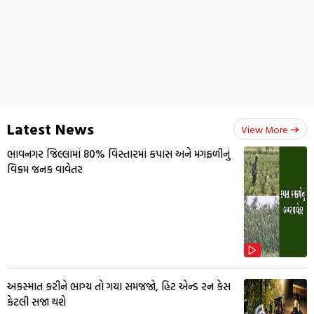
Latest News
View More
ભાવનગર જિલ્લામાં 80% વિસ્તારમાં કપાસ અને મગફળીનું
વિક્રમ જનક વાવેતર
અકસ્માત કરીને ભાગ્ય તો ગયા સમજજો, હિટ એન્ડ રન કેસ
કેટલી સજા થશે