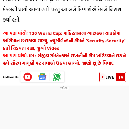
મેડલની ઘણી આશા હતી. પરંતુ આ બંને દિગ્ગજોએ દેશને નિરાશ
કર્યો હતો.
આ પણ વાંચોઃ
T20 World Cup: પાકિસ્તાનના આછકલા ચાહકોમાં
અભિમાન છલકાવા લાગ્યુ, ન્યુઝીલેન્ડની ટીમને ‘Security-Security’
કહી ચિડવતા રહ્યા, જુઓ Video
આ પણ વાંચોઃ
IPL: સંજીવ ગોએન્કાએ લખનૌની ટીમ ખરિદવાને લઇને
હવે સૌરવ ગાંગુલી પર સવાલો ઉઠવા લાગ્યો, જાણો શુ છે વિવાદ
LIVE
TV
Follow Us