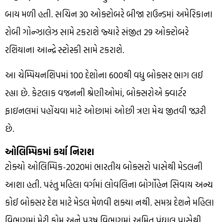
બાય મળી હતી. સચિન 30 ઓક્ટોબરે બીજા રાઉન્ડમાં અમેરિકાના
રોબી ગોન્ઝાલેઝ સામે ટકરાશે જ્યારે સંજીત 29 ઓક્ટોબરે
રશિયાના આન્દ્રે સ્ટોસ્કી સામે ટકરાશે.
આ ચેમ્પિયનશિપમાં 100 દેશોના 600થી વધુ બોક્સર ભાગ લઈ
રહ્યા છે. કેટલાક વજનની શ્રેણીઓમાં, બોક્સરોએ ક્વાર્ટર
ફાઇનલમાં પહોંચવા માટે ઓછામાં ઓછી ત્રણ મેચ જીતવી જરૂરી
છે.
ઓલિમ્પિકમાં કર્યા નિરાશ
ટોક્યો ઓલિમ્પિક-2020માં ભારતીય બોક્સરો પાસેથી મેડલની
આશા હતી. પરંતુ મહિલા વર્ગમાં લોવલિના બોર્ગોહેન સિવાય અન્ય
કોઈ બોક્સર દેશ માટે મેડલ મેળવી શક્યા નથી. સમગ્ર દેશને મહિલા
વિભાગમાં મેરી કોમ અને પુરૂષ વિભાગમાં અમિત પંઘાલ પાસેથી