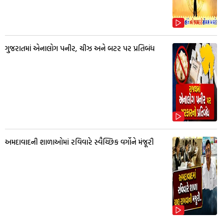
ગુજરાતમાં એનાલોગ પનીર, ચીઝ અને બટર પર પ્રતિબંધ
અમદાવાદની શાળાઓમાં રવિવારે સ્વૈચ્છિક વર્ગોને મંજૂરી