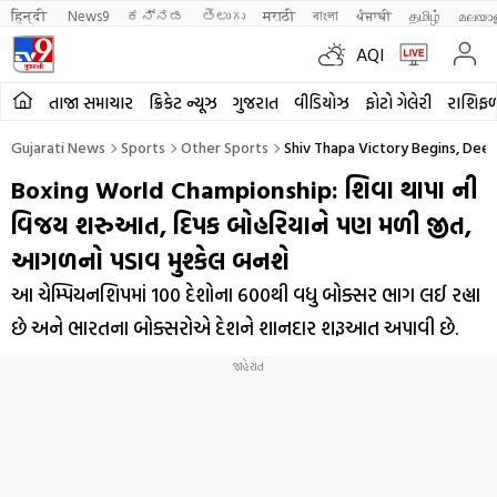
हिन्दी 
News9
ಕನ್ನಡ
తెలుగు
मराठी
বাংলা
ਪੰਜਾਬੀ
தமிழ்
മലയാ
AQI
તાજા સમાચાર
ક્રિકેટ ન્યૂઝ
ગુજરાત
વીડિયોઝ
ફોટો ગેલેરી
રાશિફ
Gujarati News
Sports
Other Sports
Shiv Thapa Victory Begins, Dee
Boxing World Championship: શિવા થાપા ની
વિજય શરુઆત, દિપક બોહરિયાને પણ મળી જીત,
આગળનો પડાવ મુશ્કેલ બનશે
આ ચેમ્પિયનશિપમાં 100 દેશોના 600થી વધુ બોક્સર ભાગ લઈ રહ્યા
છે અને ભારતના બોક્સરોએ દેશને શાનદાર શરૂઆત અપાવી છે.