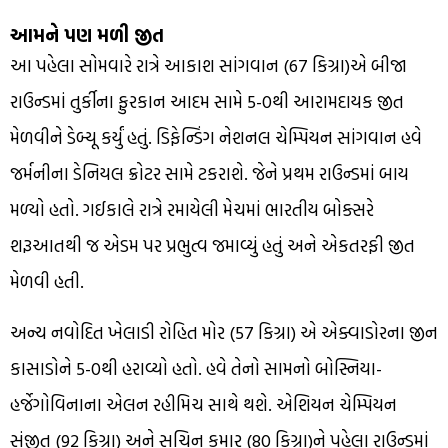
આમને પણ મળી જીત
આ પહેલા સોમવારે રાત્રે આકાશ સાંગવાન (67 કિગ્રા)એ બીજા
રાઉન્ડમાં તુર્કીના ફુરકાન આદમ સામે 5-0થી આરામદાયક જીત
મેળવીને ડેબ્યૂ કર્યું હતું. ડિફેન્ડિંગ નેશનલ ચેમ્પિયન સાંગવાન હવે
જર્મનીના ડેનિયલ ક્રોટર સામે ટકરાશે. જેને પ્રથમ રાઉન્ડમાં બાય
મળ્યો હતો. ગઈકાલે રાત્રે રમાયેલી મેચમાં ભારતીય બોક્સરે
શરૂઆતથી જ એડમ પર પ્રભુત્વ જમાવ્યું હતું અને એકતરફી જીત
મેળવી હતી.
અન્ય નવોદિત ખેલાડી રોહિત મોર (57 કિગ્રા) એ એક્વાડોરના જીન
કાસાડોને 5-0થી હરાવ્યો હતો. હવે તેનો સામનો બોસ્નિયા-
હર્જેગોવિનાના એલન રહીમિચ સાથે થશે. એશિયન ચેમ્પિયન
સંજીત (92 કિગ્રા) અને સચિન કુમાર (80 કિગ્રા)ને પહેલા રાઉન્ડમાં