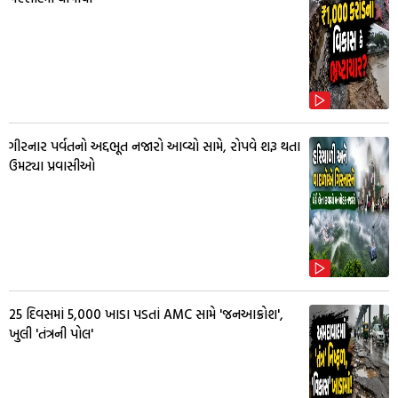
ગીરનાર પર્વતનો અદ્દભૂત નજારો આવ્યો સામે, રોપવે શરૂ થતા
ઉમટ્યા પ્રવાસીઓ
25 દિવસમાં 5,000 ખાડા પડતાં AMC સામે 'જનઆક્રોશ',
ખુલી 'તંત્રની પોલ'