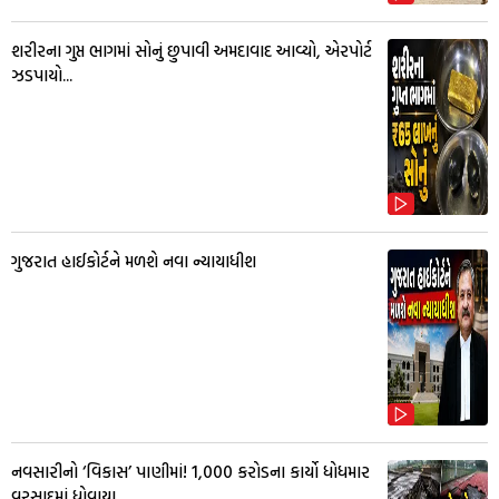
શરીરના ગુપ્ત ભાગમાં સોનું છુપાવી અમદાવાદ આવ્યો, એરપોર્ટ
ઝડપાયો...
ગુજરાત હાઈકોર્ટને મળશે નવા ન્યાયાધીશ
નવસારીનો ‘વિકાસ’ પાણીમાં! ₹1,000 કરોડના કાર્યો ધોધમાર
વરસાદમાં ધોવાયા