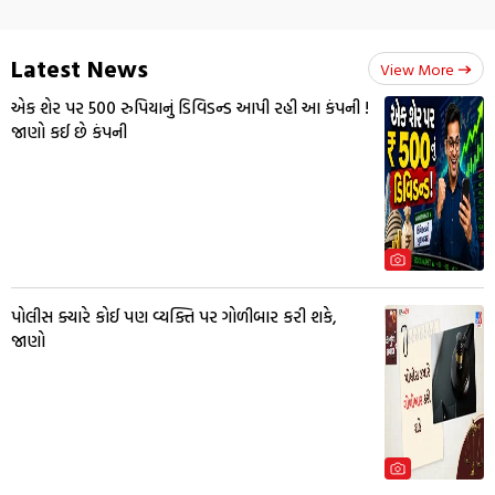
Latest News
View More
એક શેર પર 500 રુપિયાનું ડિવિડન્ડ આપી રહી આ કંપની !
જાણો કઈ છે કંપની
પોલીસ ક્યારે કોઈ પણ વ્યક્તિ પર ગોળીબાર કરી શકે,
જાણો