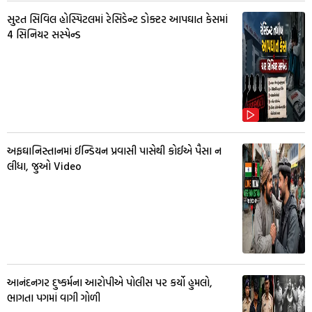
સુરત સિવિલ હોસ્પિટલમાં રેસિડેન્ટ ડોક્ટર આપઘાત કેસમાં
4 સિનિયર સસ્પેન્ડ
અફઘાનિસ્તાનમાં ઈન્ડિયન પ્રવાસી પાસેથી કોઈએ પૈસા ન
લીધા, જુઓ Video
આનંદનગર દુષ્કર્મના આરોપીએ પોલીસ પર કર્યો હુમલો,
ભાગતા પગમાં વાગી ગોળી