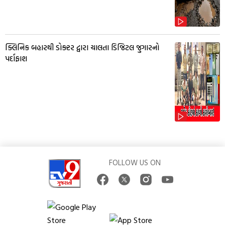
ક્લિનિક બહારથી ડોક્ટર દ્વારા ચાલતા ડિજિટલ જુગારનો
પર્દાફાશ
FOLLOW US ON