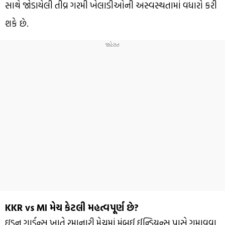
સાથે જોડાયેલી તીવ્ર ગરમી ખેલાડીઓની અસ્વસ્થતામાં વધારો કરી
શકે છે.
KKR vs MI મેચ કેટલી મહત્વપૂર્ણ છે?
ઇડન ગાર્ડન્સ ખાતે રમાનારી મેચમાં મુંબઈ ઈન્ડિયન્સ પાસે ગુમાવવા