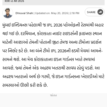
KKR vs MI 2026
SHARE
Dhruval Shah
|
Updated on:
May 20, 2026 | 2:18 PM
મુંબઈ ઇન્ડિયન્સ પહેલાથી જ IPL 2026 પ્લેઓફની રેસમાંથી બહાર
થઈ ગઈ છે. દરમિયાન, કોલકાતા નાઈટ રાઇડર્સની ફાઇનલ સ્થાન
માટેની આશાઓ તેમની પોતાની જીત તેમજ અન્ય ટીમોના પ્રદર્શન
પર નિર્ભર કરે છે. આ બંને ટીમો IPL 2026ની 65મી મેચમાં આમને-
સામને થશે. આ મેચ કોલકાતાના ઇડન ગાર્ડન્સ ખાતે રમવામાં
આવશે. જ્યાં તેમને એક અદ્રશ્ય ખતરાથી સાવધ રહેવું પડશે. આ
અદ્રશ્ય ખતરાનો અર્થ છે ગરમી, જે ઇડન ગાર્ડન્સના ખેલાડીઓ માટે
સમસ્યાઓ ઊભી કરી શકે છે.