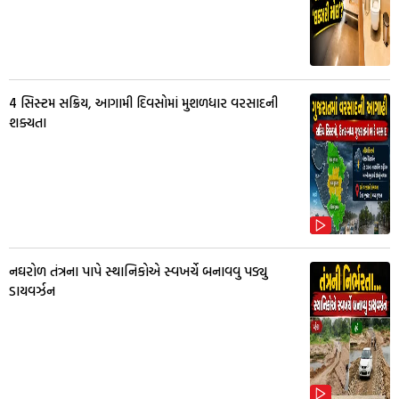
4 સિસ્ટમ સક્રિય, આગામી દિવસોમાં મુશળધાર વરસાદની
શક્યતા
નઘરોળ તંત્રના પાપે સ્થાનિકોએ સ્વખર્ચે બનાવવુ પડ્યુ
ડાયવર્ઝન