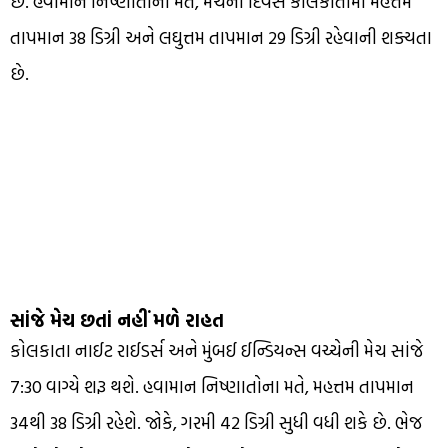
છે. હવામાન નિષ્ણાતોના મતે, મેચના દિવસે કોલકાતામાં મહત્તમ
તાપમાન 38 ડિગ્રી અને લઘુત્તમ તાપમાન 29 ડિગ્રી રહેવાની શક્યતા
છે.
સાંજે મેચ છતાં નહીં મળે રાહત
કોલકાતા નાઈટ રાઈડર્સ અને મુંબઈ ઈન્ડિયન્સ વચ્ચેની મેચ સાંજે
7:30 વાગ્યે શરૂ થશે. હવામાન નિષ્ણાતોના મતે, મહત્તમ તાપમાન
34થી 38 ડિગ્રી રહેશે. જોકે, ગરમી 42 ડિગ્રી સુધી વધી શકે છે. ભેજ