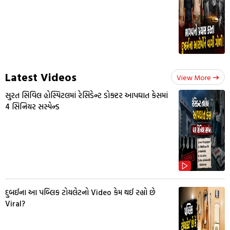
Latest Videos
View More
સુરત સિવિલ હોસ્પિટલમાં રેસિડેન્ટ ડોક્ટર આપઘાત કેસમાં
4 સિનિયર સસ્પેન્ડ
દુબઈના આ પબ્લિક ટોયલેટનો Video કેમ થઈ રહ્યો છે
Viral?