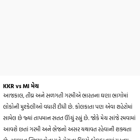
KKR vs MI મેચ
આજકાલ, તીવ્ર અને સળગતી ગરમીએ ભારતના ઘણા ભાગોમાં
લોકોની મુશ્કેલીઓ વધારી દીધી છે. કોલકાતા પણ એવા શહેરોમાં
સામેલ છે જ્યાં તાપમાન સતત ઊંચું રહ્યું છે. જોકે મેચ સાંજે રમવામાં
આવશે છતાં ગરમી અને ભેજનો અસર યથાવત રહેવાની શક્યતા