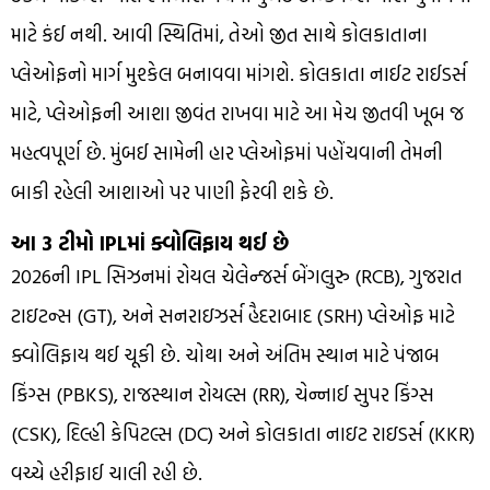
માટે કંઈ નથી. આવી સ્થિતિમાં, તેઓ જીત સાથે કોલકાતાના
પ્લેઓફનો માર્ગ મુશ્કેલ બનાવવા માંગશે. કોલકાતા નાઈટ રાઈડર્સ
માટે, પ્લેઓફની આશા જીવંત રાખવા માટે આ મેચ જીતવી ખૂબ જ
મહત્વપૂર્ણ છે. મુંબઈ સામેની હાર પ્લેઓફમાં પહોંચવાની તેમની
બાકી રહેલી આશાઓ પર પાણી ફેરવી શકે છે.
આ 3 ટીમો IPLમાં ક્વોલિફાય થઈ છે
2026ની IPL સિઝનમાં રોયલ ચેલેન્જર્સ બેંગલુરુ (RCB), ગુજરાત
ટાઇટન્સ (GT), અને સનરાઇઝર્સ હૈદરાબાદ (SRH) પ્લેઓફ માટે
ક્વોલિફાય થઈ ચૂકી છે. ચોથા અને અંતિમ સ્થાન માટે પંજાબ
કિંગ્સ (PBKS), રાજસ્થાન રોયલ્સ (RR), ચેન્નાઈ સુપર કિંગ્સ
(CSK), દિલ્હી કેપિટલ્સ (DC) અને કોલકાતા નાઇટ રાઇડર્સ (KKR)
વચ્ચે હરીફાઈ ચાલી રહી છે.