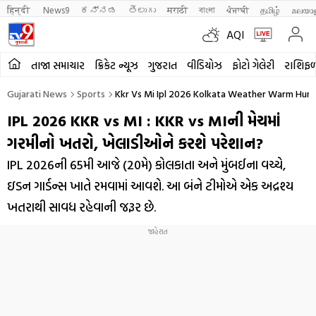
हिन्दी 
News9
ಕನ್ನಡ
తెలుగు
मराठी
বাংলা
ਪੰਜਾਬੀ
தமிழ்
മലയാ
AQI
તાજા સમાચાર
ક્રિકેટ ન્યૂઝ
ગુજરાત
વીડિયોઝ
ફોટો ગેલેરી
રાશિફ
Gujarati News
Sports
Kkr Vs Mi Ipl 2026 Kolkata Weather Warm Hum
IPL 2026 KKR vs MI : KKR vs MIની મેચમાં
ગરમીનો ખતરો, ખેલાડીઓને કરશે પરેશાન?
IPL 2026ની 65મી આજે (20મે) કોલકાતા અને મુંબઈના વચ્ચે,
ઇડન ગાર્ડન્સ ખાતે રમવામાં આવશે. આ બંને ટીમોએ એક અદ્રશ્ય
ખતરાથી સાવધ રહેવાની જરૂર છે.