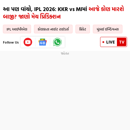
આ પણ વાંચો, IPL 2026: KKR vs MIમાં
આજે કોણ મારશે
બાજી? જાણો મેચ પ્રિડિક્શન
IPL આઈપીએલ
કોલકાતા નાઈટ રાઈડર્સ
ક્રિકેટ
મુંબઈ ઈન્ડિયન્સ
LIVE
TV
Follow Us