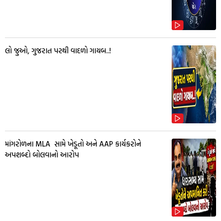
લો જુઓ, ગુજરાત પરથી વાદળો ગાયબ..!
માંગરોળના MLA સામે ખેડૂતો અને AAP કાર્યકરોને
અપશબ્દો બોલવાનો આરોપ