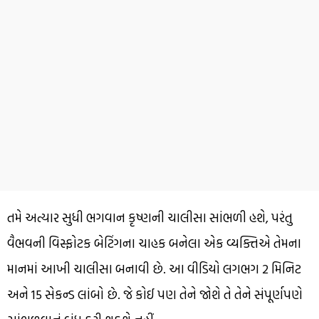
તમે અત્યાર સુધી ભગવાન કૃષ્ણની ચાલીસા સાંભળી હશે, પરંતુ
વૈભવની વિસ્ફોટક બેટિંગના ચાહક બનેલા એક વ્યક્તિએ તેમના
માનમાં આખી ચાલીસા બનાવી છે. આ વીડિયો લગભગ 2 મિનિટ
અને 15 સેકન્ડ લાંબો છે. જે કોઈ પણ તેને જોશે તે તેને સંપૂર્ણપણે