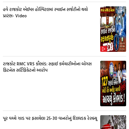
હવે રાજકોટ એઈમ્સ હોસ્પિટલમાં સ્પાઈન સર્જરીનો થયો
પ્રારંભ- Video
રાજકોટ RMC VRS કૌભાંડ: સફાઈ કર્મચારીઓના બોગસ
ફિટનેસ સર્ટિફિકેટનો આરોપ
પૂર વચ્ચે ઝાડ પર ફસાયેલા 25-30 વાનરોનું દિલધડક રેસ્ક્યૂ