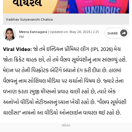
Vaibhav Suryavanshi Chalisa
Meera Kansagara
|
Updated on:
May 28, 2026 | 2:25
SHARE
PM
Viral Video:
જો તમે ઇન્ડિયન પ્રીમિયર લીગ (IPL 2026) મેચ
જોતા ક્રિકેટ ચાહક છો, તો તમે વૈભવ સૂર્યવંશીનું નામ સાંભળ્યું હશે.
મેદાન પર તેની વિસ્ફોટક બેટિંગે બધાને દંગ કરી દીધા છે. હાલમાં
વૈભવનું નામ સોશિયલ મીડિયા પર ચર્ચાનો વિષય છે. જ્યારે તેના
વખાણ કરતા રમુજી મીમ્સનો પ્રવાહ ચાલી રહ્યો છે, ત્યારે એક
અનોખો વીડિયો નેટીઝન્સનું ધ્યાન ખેંચી રહ્યો છે. “વૈભવ સૂર્યવંશી
ચાલીસા” નામનો આ વીડિયો ઓનલાઈન વાયરલ થઈ રહ્યો છે.