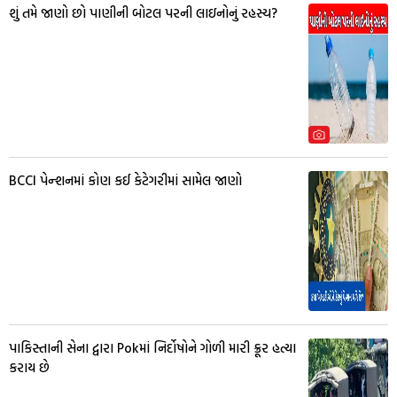
શું તમે જાણો છો પાણીની બોટલ પરની લાઇનોનું રહસ્ય?
BCCI પેન્શનમાં કોણ કઈ કેટેગરીમાં સામેલ જાણો
પાકિસ્તાની સેના દ્વારા Pokમાં નિર્દોષોને ગોળી મારી ક્રૂર હત્યા
કરાય છે