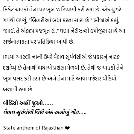
ક્રિકેટ ચાહકો તેના પર ખૂબ જ ટિપ્પણી કરી રહ્યા છે. એક યુઝરે
ગર્વથી લખ્યું, “બિહારીઓ બધા કરતા સારા છે.” બીજાએ કહ્યું,
“ભાઈ, તે એકદમ મજબૂત છે.” ઘણા નેટીઝન્સે ઇમોજીસ સાથે આ
સર્જનાત્મકતા પર પ્રતિક્રિયા આપી છે.
IPLમાં આટલી નાની ઉંમરે વૈભવ સૂર્યવંશીએ જે પ્રકારનું નાટક
દર્શાવ્યું છે તેનાથી બધાએ પ્રશંસા મેળવી છે. તેથી જ ચાહકો તેને
ખૂબ પસંદ કરી રહ્યા છે અને તેના માટે આવા મજેદાર વીડિયો
બનાવી રહ્યા છે.
વીડિયો અહીં જુઓ……
વૈભવ સૂર્યવંશી વિશે એક અનોખું ગીત…..
State anthem of Rajasthan ❤️