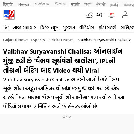
हिन्दी 
News9
ಕನ್ನಡ
తెలుగు
मराठी
বাংলা
ਪੰਜਾਬੀ
தமிழ்
മലയാ
AQI
તાજા સમાચાર
ક્રિકેટ ન્યૂઝ
ગુજરાત
વીડિયોઝ
ફોટો ગેલેરી
રાશિફ
Gujarati News
Sports
Cricket News
Vaibhav Suryavanshi Chalisa Vi
Vaibhav Suryavanshi Chalisa: ઓનલાઈન
ગુંજી રહી છે ‘વૈભવ સૂર્યવંશી ચાલીસા’, IPLની
તોફાની બેટિંગ બાદ Video થયો Viral
Vaibhav Suryavanshi Chalisa: આટલી નાની ઉંમરે વૈભવ
સૂર્યવંશીના અદ્ભુત અભિનયથી બધા મંત્રમુગ્ધ થઈ ગયા છે. એક
ચાહકે તેમના માનમાં "વૈભવ સૂર્યવંશી ચાલીસા" પણ રચી હતી. આ
વીડિયો લગભગ 2 મિનિટ અને 15 સેકન્ડ લાંબો છે.