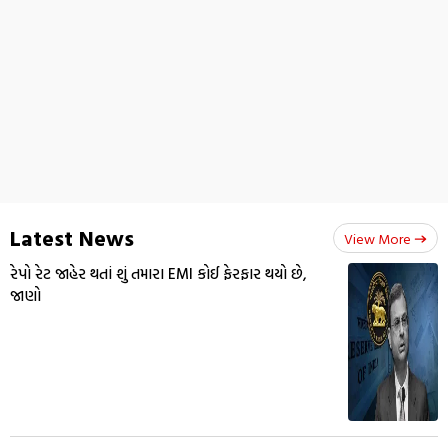
Latest News
View More
રેપો રેટ જાહેર થતાં શું તમારા EMI કોઈ ફેરફાર થયો છે,
જાણો