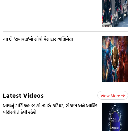
આ છે 'રામાયણ'નો સૌથી પૈસાદાર અભિનેતા
Latest Videos
View More
આજનું રાશિફળ: જાણો તમારું કરિયર, રોકાણ અને આર્થિક
પરિસ્થિતિ કેવી રહેશે