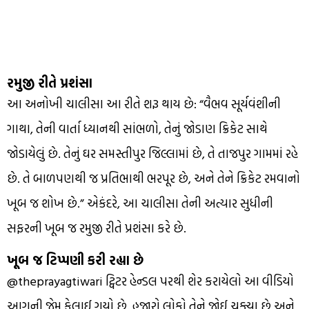
રમુજી રીતે પ્રશંસા
આ અનોખી ચાલીસા આ રીતે શરૂ થાય છે: “વૈભવ સૂર્યવંશીની
ગાથા, તેની વાર્તા ધ્યાનથી સાંભળો, તેનું જોડાણ ક્રિકેટ સાથે
જોડાયેલું છે. તેનું ઘર સમસ્તીપુર જિલ્લામાં છે, તે તાજપુર ગામમાં રહે
છે. તે બાળપણથી જ પ્રતિભાથી ભરપૂર છે, અને તેને ક્રિકેટ રમવાનો
ખૂબ જ શોખ છે.” એકંદરે, આ ચાલીસા તેની અત્યાર સુધીની
સફરની ખૂબ જ રમુજી રીતે પ્રશંસા કરે છે.
ખૂબ જ ટિપ્પણી કરી રહ્યા છે
@theprayagtiwari ટ્વિટર હેન્ડલ પરથી શેર કરાયેલો આ વીડિયો
આગની જેમ ફેલાઈ ગયો છે. હજારો લોકો તેને જોઈ ચૂક્યા છે અને