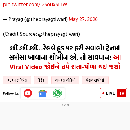
pic.twitter.com/l25oux5L1W
— Prayag (@theprayagtiwari)
May 27, 2026
(Credit Source: @theprayagtiwari)
છીં..છીં..છીં…રેલવે ફૂડ પર ફરી સવાલો! ટ્રેનમાં
સમોસા ખાવાના શોખીન છો, તો સાવધાન!
આ
Viral Video જોઈને તમે રાતા-પીળા થઈ જશો
IPL આઈપીએલ
ક્રિકેટ
વાયરલ વીડિયો
વૈભવ સૂર્યવંશી
LIVE
TV
Follow Us