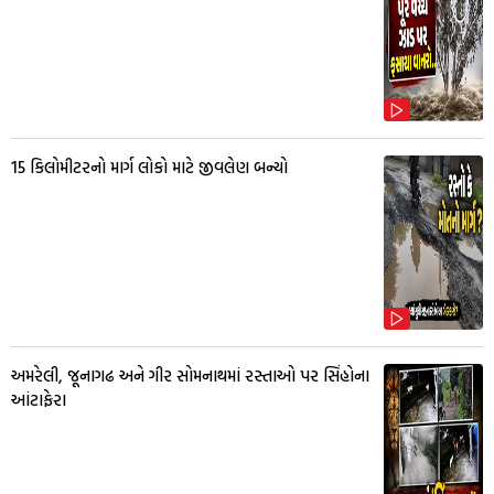
15 કિલોમીટરનો માર્ગ લોકો માટે જીવલેણ બન્યો
અમરેલી, જૂનાગઢ અને ગીર સોમનાથમાં રસ્તાઓ પર સિંહોના
આંટાફેરા