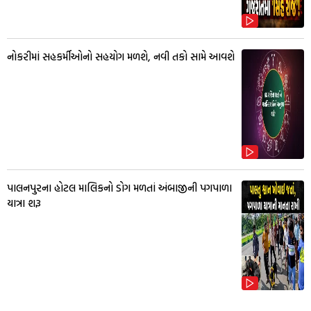
નોકરીમાં સહકર્મીઓનો સહયોગ મળશે, નવી તકો સામે આવશે
પાલનપુરના હોટલ માલિકનો ડોગ મળતાં અંબાજીની પગપાળા
યાત્રા શરૂ