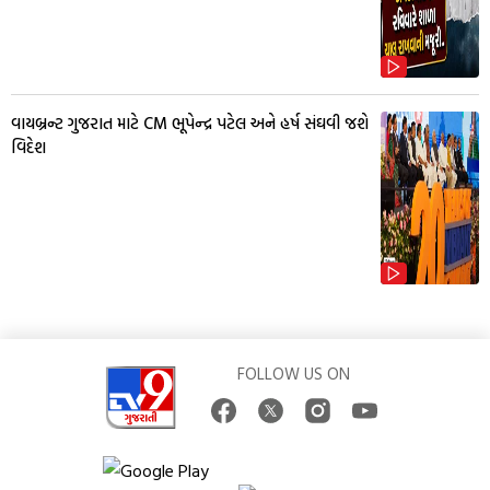
વાયબ્રન્ટ ગુજરાત માટે CM ભૂપેન્દ્ર પટેલ અને હર્ષ સંઘવી જશે
વિદેશ
FOLLOW US ON