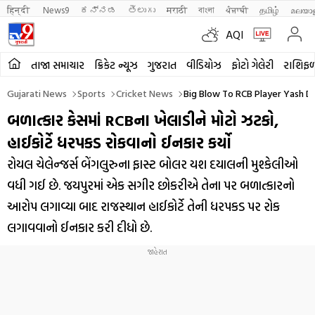
हिन्दी 
News9
ಕನ್ನಡ
తెలుగు
मराठी
বাংলা
ਪੰਜਾਬੀ
தமிழ்
മലയാ
AQI
તાજા સમાચાર
ક્રિકેટ ન્યૂઝ
ગુજરાત
વીડિયોઝ
ફોટો ગેલેરી
રાશિફ
Gujarati News
Sports
Cricket News
Big Blow To RCB Player Yash Da
બળાત્કાર કેસમાં RCBના ખેલાડીને મોટો ઝટકો,
હાઈકોર્ટે ધરપકડ રોકવાનો ઈનકાર કર્યો
રોયલ ચેલેન્જર્સ બેંગલુરુના ફાસ્ટ બોલર યશ દયાલની મુશ્કેલીઓ
વધી ગઈ છે. જયપુરમાં એક સગીર છોકરીએ તેના પર બળાત્કારનો
આરોપ લગાવ્યા બાદ રાજસ્થાન હાઈકોર્ટે તેની ધરપકડ પર રોક
લગાવવાનો ઈનકાર કરી દીધો છે.