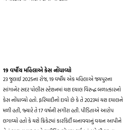
19 વર્ષીય મહિલાએ કેસ નોંધાવ્યો
23 જુલાઈ 2025ના રોજ, 19 વર્ષીય એક મહિલાએ જયપુરના
સાંગાનેર સદર પોલીસ સ્ટેશનમાં યશ દયાલ વિરુદ્ધ બળાત્કારનો
કેસ નોંધાવ્યો હતો. ફરિયાદીનો દાવો છે કે તે 2023માં યશ દયાલને
મળી હતી, જ્યારે તે 17 વર્ષની સગીરા હતી. પીડિતાએ આરોપ
લગાવ્યો હતો કે યશે ક્રિકેટમાં કારકિર્દી બનાવવાનું વચન આપીને