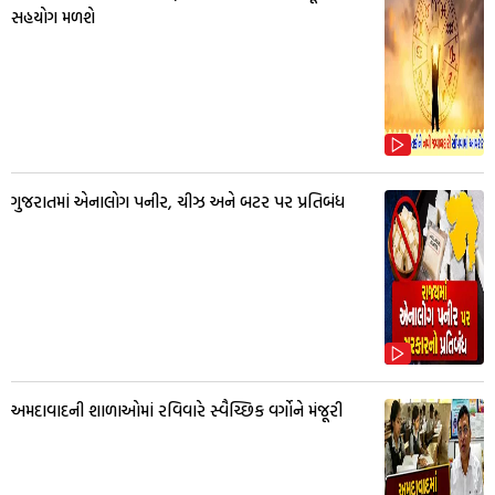
સહયોગ મળશે
ગુજરાતમાં એનાલોગ પનીર, ચીઝ અને બટર પર પ્રતિબંધ
અમદાવાદની શાળાઓમાં રવિવારે સ્વૈચ્છિક વર્ગોને મંજૂરી