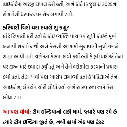
હાઈકોર્ટમાં અરજી દાખલ કરી હતી, અને કોર્ટે 15 જુલાઈ 2025ના
રોજ તેની ધરપકડ પર રોક લગાવી હતી.
ફરિયાદી વિશે યશ દયાલે શું કહ્યું?
કોર્ટે ટિપ્પણી કરી હતી કે કોઈ વ્યક્તિ પાંચ વર્ષ સુધી કોઈને મૂર્ખ
બનાવી શકતો નથી અને કેસની આગામી સુનાવણી સુધી યશને
રાહત આપી હતી. યશે આ કેસમાં દાવો કર્યો હતો કે ફરિયાદીએ તેના
પર લગ્ન માટે દબાણ કર્યું હતું અને તેને બ્લેકમેલ કરવાનો પ્રયાસ
કર્યો હતો. તેણે એવો પણ આરોપ લગાવ્યો હતો કે મહિલાએ તેનો
આઈફોન, લેપટોપ ચોરી લીધો હતો અને સારવારના નામે પૈસા
લીધા હતા.
આ પણ વાંચો
: ટીમ ઈન્ડિયાનો લકી ચાર્મ, જ્યારે પણ રમે છે
ત્યારે ટીમ ઈન્ડિયા જીતે છે, નથી હાર્યો એક પણ ટેસ્ટ