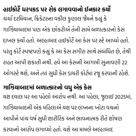
હાઈકોર્ટે ધરપકડ પર રોક લગાવવાનો ઈનકાર કર્યો
ચર્ચા દરમિયાન, ક્રિકેટરના વકીલ કુણાલ જૈમને કહ્યું કે
ગાઝિયાબાદમાં પણ એક છોકરીએ તેની સામે બળાત્કારનો કેસ
દાખલ કર્યો હતો. અલ્હાબાદ હાઈકોર્ટે આ કેસ પર સ્ટે આપ્યો હતો.
પરંતુ કોર્ટે સ્પષ્ટપણે કહ્યું કે આ કેસ સગીરા સાથે સંબંધિત છે, તેથી
રાહત આપી શકાતી નથી. હવે આ કેસની આગામી સુનાવણી 22
ઓગસ્ટે થશે, અને ત્યાં સુધી કેસ ડાયરી કોર્ટમાં રજૂ કરવાની રહેશે.
ગાઝિયાબાદમાં બળાત્કારનો વધુ એક કેસ
યશ દયાલ પર આ પહેલો આરોપ નથી. આ પહેલા, જુલાઈ 2025માં,
ગાઝિયાબાદની એક મહિલાએ યશ પર લગ્નના ખોટા વચનો
આપીને પાંચ વર્ષ સુધી શારીરિક અને ભાવનાત્મક રીતે શોષણ
કરવાનો આરોપ લગાવ્યો હતો. યશે આ મામલે અલ્હાબાદ