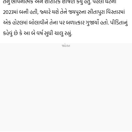
તેનું ભાવનાત્મક અને શારીરિક શોષણ કર્યું હતું. પહેલી ઘટના
2023માં બની હતી, જ્યારે યશે તેને જયપુરના સીતાપુરા વિસ્તારમાં
એક હોટલમાં બોલાવીને તેના પર બળાત્કાર ગુજાર્યો હતો. પીડિતાનું
કહેવું છે કે આ બે વર્ષ સુધી ચાલુ રહ્યું.