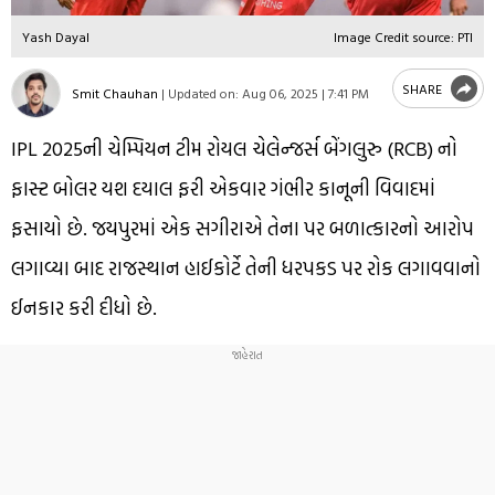
Yash Dayal
Image Credit source: PTI
SHARE
Smit Chauhan
|
Updated on:
Aug 06, 2025 | 7:41 PM
IPL 2025ની ચેમ્પિયન ટીમ રોયલ ચેલેન્જર્સ બેંગલુરુ (RCB) નો
ફાસ્ટ બોલર યશ દયાલ ફરી એકવાર ગંભીર કાનૂની વિવાદમાં
ફસાયો છે. જયપુરમાં એક સગીરાએ તેના પર બળાત્કારનો આરોપ
લગાવ્યા બાદ રાજસ્થાન હાઈકોર્ટે તેની ધરપકડ પર રોક લગાવવાનો
ઈનકાર કરી દીધો છે.