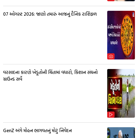
07 ઓગસ્ટ 2026: જાણો તમારું આજનું દૈનિક રાશિફળ
વરસાદના કારણે ખેડૂતોની ચિંતામાં વધારો, કિશાન સંઘનો
ગ્રાઉન્ડ સર્વે
GenZ અંગે મોહન ભાગવતનું મોટું નિવેદન