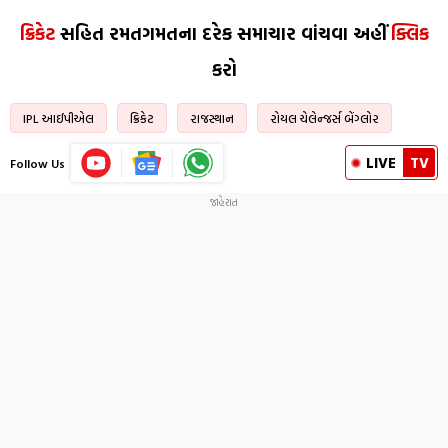
ક્રિકેટ
સહિત રમતગમતના દરેક સમાચાર વાંચવા અહીં
ક્લિક
કરો
IPL આઈપીએલ
ક્રિકેટ
રાજસ્થાન
રોયલ ચેલેન્જર્સ બેંગ્લોર
LIVE
TV
Follow Us