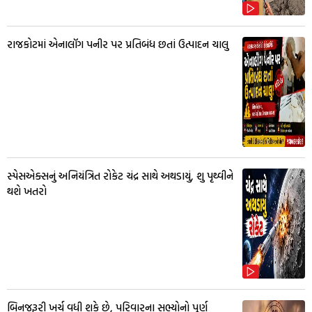
રાજકોટમાં એનાલૉગ પનીર પર પ્રતિબંધ છતાં ઉત્પાદન ચાલુ
સ્પેસએક્સનું અનિયંત્રિત રોકેટ ચંદ્ર સાથે અથડાયું, શુ પૃથ્વીને
થશે ખતરો
બિનજરૂરી ખર્ચ વધી શકે છે, પરિવારના સભ્યોનો પૂર્ણ