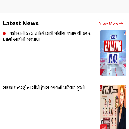
Latest News
View More
વડોદરાની SSG હોસ્પિટલથી પોલીસ જાપ્તામાંથી ફરાર
થયેલો આરોપી ઝડપાયો
સાઉથ ઈન્ડસ્ટ્રીના સૌથી ફેમસ કપલનો પરિવાર જુઓ