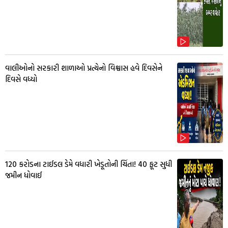
વાલીઓનો સરકારી શાળાઓ પ્રત્યેનો વિશ્વાસ હવે દિવસેને
દિવસે વધ્યો
₹120 કરોડના ટાઈડલ ડેમે વધારી ખેડૂતોની ચિંતા! 40 ફૂટ સુધી
જમીન ધોવાઈ