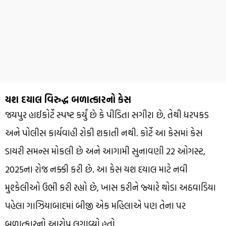
યશ દયાલ વિરુદ્ધ બળાત્કારનો કેસ
જયપુર હાઈકોર્ટે સ્પષ્ટ કર્યું છે કે પીડિતા સગીરા છે, તેથી ધરપકડ
અને પોલીસ કાર્યવાહી રોકી શકાતી નથી. કોર્ટે આ કેસમાં કેસ
ડાયરી સમન્સ મોકલી છે અને આગામી સુનાવણી 22 ઓગસ્ટ,
2025ના રોજ નક્કી કરી છે. આ કેસ યશ દયાલ માટે નવી
મુશ્કેલીઓ ઉભી કરી રહ્યો છે, ખાસ કરીને જ્યારે થોડા અઠવાડિયા
પહેલા ગાઝિયાબાદમાં બીજી એક મહિલાએ પણ તેના પર
બળાત્કારનો આરોપ લગાવ્યો હતો.