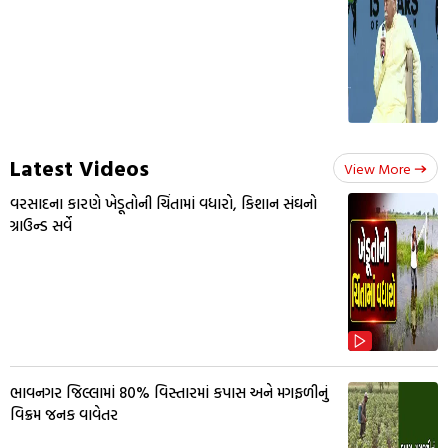
Latest Videos
View More
વરસાદના કારણે ખેડૂતોની ચિંતામાં વધારો, કિશાન સંઘનો
ગ્રાઉન્ડ સર્વે
ભાવનગર જિલ્લામાં 80% વિસ્તારમાં કપાસ અને મગફળીનું
વિક્રમ જનક વાવેતર