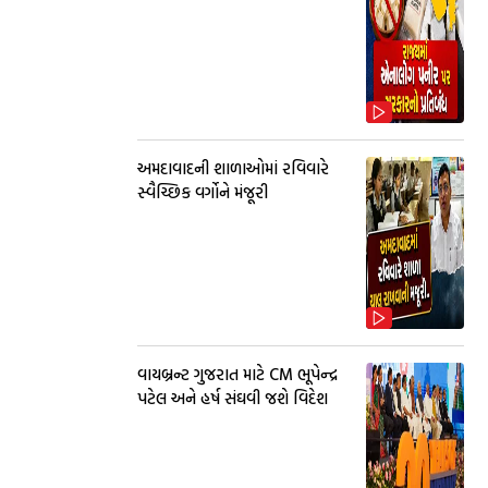
અમદાવાદની શાળાઓમાં રવિવારે
સ્વૈચ્છિક વર્ગોને મંજૂરી
વાયબ્રન્ટ ગુજરાત માટે CM ભૂપેન્દ્ર
પટેલ અને હર્ષ સંઘવી જશે વિદેશ