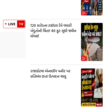
LIVE
TV
₹120 કરોડના ટાઈડલ ડેમે વધારી
ખેડૂતોની ચિંતા! 40 ફૂટ સુધી જમીન
ધોવાઈ
રાજકોટમાં એનાલૉગ પનીર પર
પ્રતિબંધ છતાં ઉત્પાદન ચાલુ