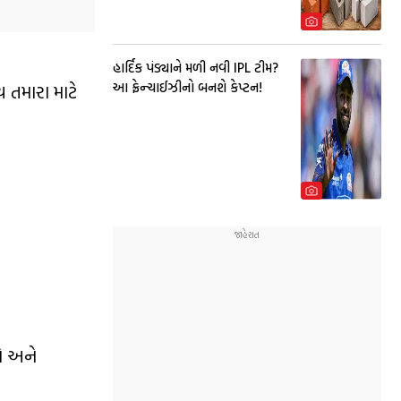
હાર્દિક પંડ્યાને મળી નવી IPL ટીમ?
આ ફ્રેન્ચાઈઝીનો બનશે કેપ્ટન!
ય તમારા માટે
ો અને