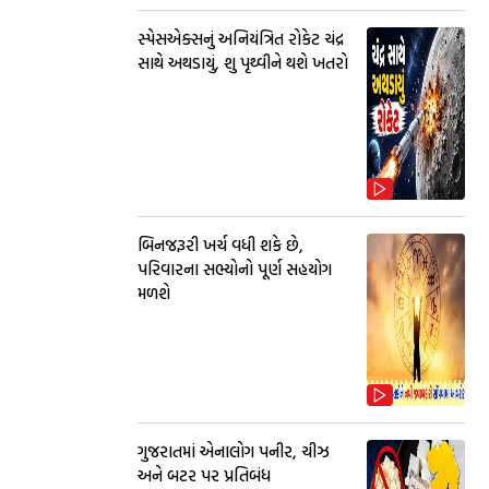
સ્પેસએક્સનું અનિયંત્રિત રોકેટ ચંદ્ર
સાથે અથડાયું, શુ પૃથ્વીને થશે ખતરો
બિનજરૂરી ખર્ચ વધી શકે છે,
પરિવારના સભ્યોનો પૂર્ણ સહયોગ
મળશે
ગુજરાતમાં એનાલોગ પનીર, ચીઝ
અને બટર પર પ્રતિબંધ