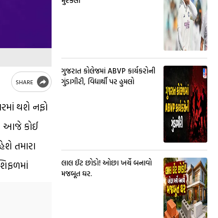
મુશ્કેલી
ગુજરાત કોલેજમાં ABVP કાર્યકરોની
ગુંડાગીરી, વિદ્યાર્થી પર હુમલો
SHARE
રમાં થશે નફો
ા? આજે કોઈ
હેશે તમારા
લાલ ઈંટ છોડો! ઓછા ખર્ચે બનાવો
શિફળમાં
મજબૂત ઘર.