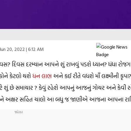
Jun 20, 2022 | 6:12 AM
દિવસ દરમ્યાન આપને શું રાખવું પડશે ધ્યાન? ધંધા રોજગા
કોને કેટલો થશે
ધન લાભ
અને કઈ રીતે વધશે માઁ લક્ષ્મીની કૃપ
માટે શું છે સમાચાર ? કેવું રહેશે આપનું આજનું ગોચર અને કેવી ર
 અને અક્ષર સહિત ચાલો આ બધુ જ જાણીએ આજના આપના રા