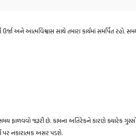
ણ ઉર્જા અને આત્મવિશ્વાસ સાથે તમારા કાર્યમાં સમર્પિત રહો. સમ
ય ફાળવવો જરૂરી છે. કામના અતિરેકને કારણે ક્યારેક ગુસ્સ
ર્યા પર નકારાત્મક અસર પડશે.