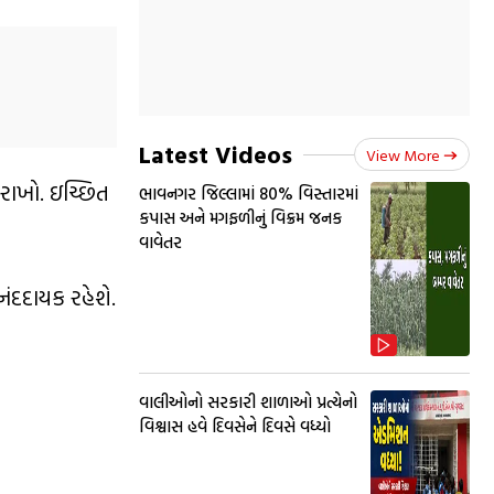
Latest Videos
View More
ર રાખો. ઇચ્છિત
ભાવનગર જિલ્લામાં 80% વિસ્તારમાં
કપાસ અને મગફળીનું વિક્રમ જનક
વાવેતર
ંદદાયક રહેશે.
વાલીઓનો સરકારી શાળાઓ પ્રત્યેનો
વિશ્વાસ હવે દિવસેને દિવસે વધ્યો