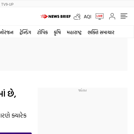
TV9-UP
AQI
નોરંજન
ટ્રેન્ડિંગ
ટોપિક
કૃષિ
મહારાષ્ટ્ર
ભક્તિ સમાચાર
ં છે,
રણે ક્યારેક