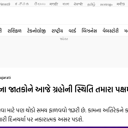
News9
ಕನ್ನಡ
తెలుగు
मराठी
বাংলা
ਪੰਜਾਬੀ
தமிழ்
മലയാളം
मनी9
રી
રાશિફળ
ટેકનોલોજી
રાષ્ટ્રીય
વર્લ્ડ
બિઝનેસ
વેબસ્ટોરી
મ
ujarati
ાતકોને આજે ગ્રહોની સ્થિતિ તમારા પક્ષમા
ા માટે પણ થોડો સમય ફાળવવો જરૂરી છે. કામના અતિરેકને કા
 તમારી દિનચર્યા પર નકારાત્મક અસર પડશે.