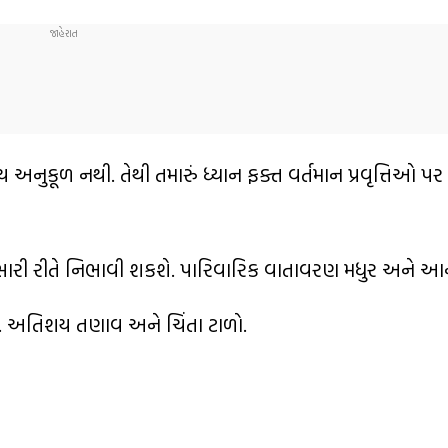
મય અનુકૂળ નથી. તેથી તમારું ધ્યાન ફક્ત વર્તમાન પ્રવૃત્તિઓ પ
ારી રીતે નિભાવી શકશે. પારિવારિક વાતાવરણ મધુર અને આન
ે. અતિશય તણાવ અને ચિંતા ટાળો.