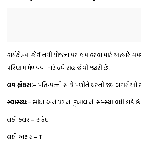
કાર્યક્ષેત્રમાં કોઈ નવી યોજના પર કામ કરવા માટે અત્યારે સ
પરિણામ મેળવવા માટે હવે રાહ જોવી જરૂરી છે.
લવ ફોકસઃ
– પતિ-પત્ની સાથે મળીને ઘરની જવાબદારીઓ સ
સ્વાસ્થ્યઃ
– સાંધા અને પગના દુખાવાની સમસ્યા વધી શકે છ
લકી કલર – સફેદ
લકી અક્ષર – T