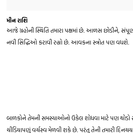
મીન રાશિ
આજે ગ્રહોની સ્થિતિ તમારા પક્ષમાં છે. આળસ છોડીને, સંપૂર્
નવી સિદ્ધિઓ કરાવી રહ્યો છે. આવકના સ્ત્રોત પણ વધશે.
બાળકોને તેમની સમસ્યાઓનો ઉકેલ શોધવા માટે પણ થોડો સમ
ચીડિયાપણું વર્ચસ્વ મેળવી શકે છે. પરંતુ તેની તમારી દિનચ