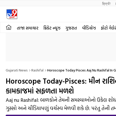
हिन्दी 
તાજા સમાચાર
ક્રિકેટ ન્યૂઝ
ગુજરાત
વીડિયોઝ
ફોટો ગેલે
Gujarati News
Rashifal
Horoscope Today Pisces Aaj Nu Rashifal In G
Horoscope Today-Pisces: મીન રાશિના જ
કામકાજમાં સફળતા મળશે
Aaj nu Rashifal: બાળકોને તેમની સમસ્યાઓનો ઉકેલ શોધવ
ગુસ્સો અને ચીડિયાપણું વર્ચસ્વ મેળવી શકે છે. પરંતુ તેની