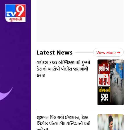
Latest News
View More
વડોદરા SSG હોસ્પિટલમાંથી દુષ્કર્મ
કેસનો આરોપી પોલીસ જાપ્તામાંથી
ફરાર
શુભમન ગિલ થયો ઈજાગ્રસ્ત, ટેસ્ટ
સિરીઝ પહેલા ટીમ ઈન્ડિયાની વધી