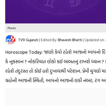
Pisces
TV9 Gujarati
|
Edited By:
Bhavesh Bhatti
|
Updated on:
Horoscope Today: જાણો કેવો રહેશે આજનો આપનો દિવસ? 
કે નુકસાન ? નોકરિયાત લોકો કઈ બાબતનું રાખશે ધ્યાન ? 
રહેશે તંદુરસ્ત તો કોઈ હશે દુખાવાથી પરેશાન. પ્રેમી યુગલો 
ગ્રહોની આજની સ્થિતી, આપનો આજનો લકી નંબર, રંગ