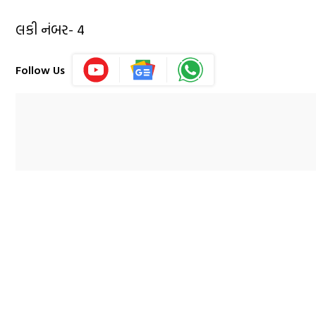
લકી નંબર- 4
Follow Us