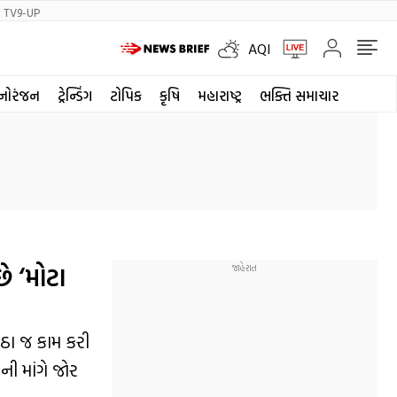
TV9-UP
AQI
નોરંજન
ટ્રેન્ડિંગ
ટોપિક
કૃષિ
મહારાષ્ટ્ર
ભક્તિ સમાચાર
ે ‘મોટા
ઠા જ કામ કરી
ની માંગે જોર