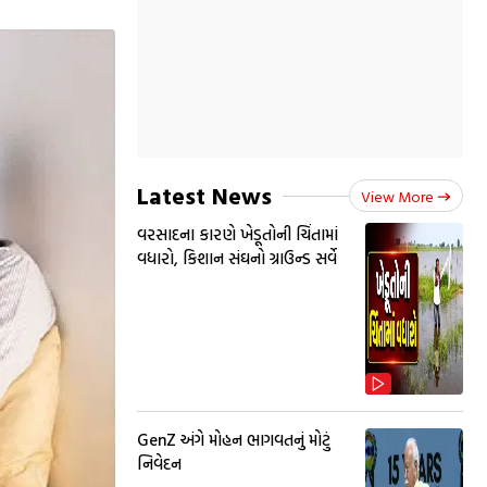
Latest News
View More
વરસાદના કારણે ખેડૂતોની ચિંતામાં
વધારો, કિશાન સંઘનો ગ્રાઉન્ડ સર્વે
GenZ અંગે મોહન ભાગવતનું મોટું
નિવેદન