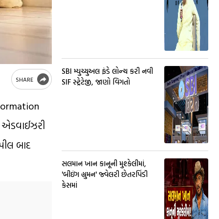
SBI મ્યુચ્યુઅલ ફંડે લોન્ચ કરી નવી
SHARE
SIF સ્ટ્રેટેજી, જાણો વિગતો
nformation
રવા એડવાઈઝરી
અપીલ બાદ
સલમાન ખાન કાનૂની મુશ્કેલીમાં,
'બીઇંગ હ્યુમન' જ્વેલરી છેતરપિંડી
કેસમાં