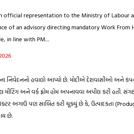
 official representation to the Ministry of Labour 
nce of an advisory directing mandatory Work From
e, in line with PM…
 2026
ેતરના નિવેદનનો હવાલો આપ્યો છે. મોદીએ દેશવાસીઓ અને કંપન
 મીટિંગ અને વર્ક ફ્રોમ હોમ અપનાવવા અપીલ કરી હતી. સંગઠન
સેક્ટર અગાઉ પણ સાબિત કરી ચૂક્યું છે કે, ઉત્પાદકતા (Produc
ાય છે.