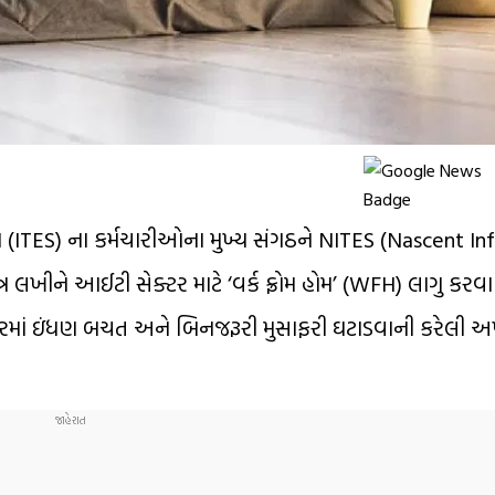
ાઓ (ITES) ના કર્મચારીઓના મુખ્ય સંગઠને NITES (Nascent I
 લખીને આઈટી સેક્ટર માટે ‘વર્ક ફ્રોમ હોમ’ (WFH) લાગુ ક
તાજેતરમાં ઇંધણ બચત અને બિનજરૂરી મુસાફરી ઘટાડવાની કરેલી 