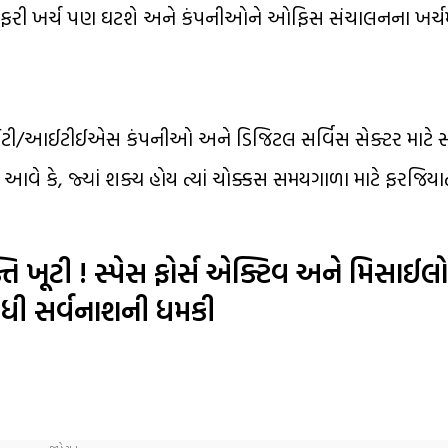
ુસાફરી ખર્ચ પણ ઘટશે અને કંપનીઓને ઓફિસ સંચાલનના ખર્ચમ
 તે આઈટી/આઈટીઈએસ કંપનીઓ અને ડિજિટલ સર્વિસ સેક્ટર માટે સ
કે, જ્યાં શક્ય હોય ત્યાં ચોક્કસ સમયગાળા માટે ફરજિયાત ‘
તિ ખૂટી ! સ્પેસ ફોર્સ એક્ટિવ અને મિસાઈલો
ધી સર્વનાશની ધમકી