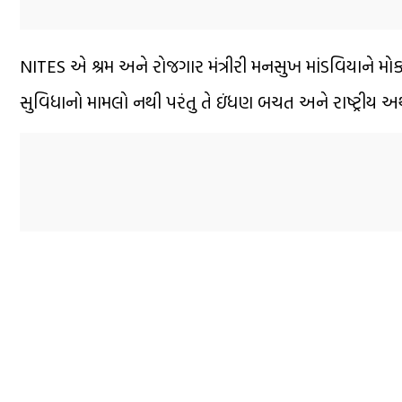
NITES એ શ્રમ અને રોજગાર મંત્રીરી મનસુખ માંડવિયાને મોકલેલા 
સુવિધાનો મામલો નથી પરંતુ તે ઇંધણ બચત અને રાષ્ટ્રીય અર