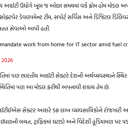
ય આઈટી ઉદ્યોગે ખૂબ જ ઓછા સમયમાં વર્ક ફ્રોમ હોમ મોડલ અપ
, સોફ્ટવેર ડેવલપમેન્ટ ટીમ, સપોર્ટ સર્વિસ અને ડિજિટલ ડિલિવર
સને સતત સેવાઓ આપી હતી.
mandate work from home for IT sector amid fuel cri
, 2026
તિમાં પણ ભારતીય આઈટી સેક્ટરે દેશની અર્થવ્યવસ્થાને સ્થિર
િસ્થિતિમાં પણ આ મોડલ ફરીથી અપનાવી શકાય તેમ છે.
અને આઈટીઈએસ સેક્ટર આશરે 58 લાખ વ્યાવસાયિકોને રોજગારી 
થી ઇંધણની બચત, ટ્રાફિકમાં ઘટાડો અને વિદેશી હૂંડિયામણ પર 