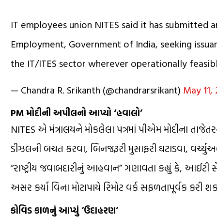
IT employees union NITES said it has submitted an
Employment, Government of India, seeking issua
the IT/ITES sector wherever operationally feasibl
— Chandra R. Srikanth (@chandrarsrikant)
May 11,
PM મોદીની અપીલનો આપ્યો ‘હવાલો’
NITES એ મંત્રાલયને મોકલેલા પત્રમાં પીએમ મોદીના તાજ
ડીઝલની બચત કરવા, બિનજરૂરી મુસાફરી ઘટાડવા, વર્ચ્યુઅલ
“રાષ્ટ્રીય જવાબદારીનું આહવાન” ગણાવતા કહ્યું કે, આઈટી 
અસર કર્યા વિના મોટાપાયે રિમોટ વર્ક સફળતાપૂર્વક કરી શક
કોવિડ કાળનું આપ્યું ‘ઉદાહરણ’