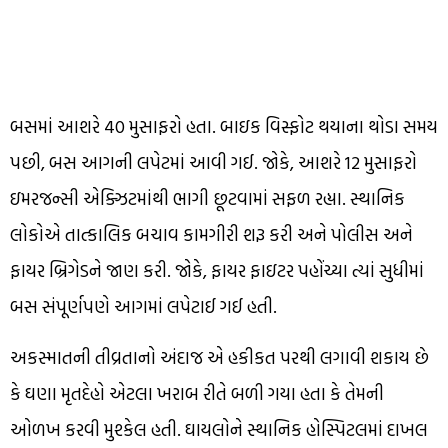
બસમાં આશરે 40 મુસાફરો હતા. બાઇક વિસ્ફોટ થયાના થોડા સમય
પછી, બસ આગની લપેટમાં આવી ગઈ. જોકે, આશરે 12 મુસાફરો
ઇમરજન્સી એક્ઝિટમાંથી ભાગી છૂટવામાં સફળ રહ્યા. સ્થાનિક
લોકોએ તાત્કાલિક બચાવ કામગીરી શરૂ કરી અને પોલીસ અને
ફાયર બ્રિગેડને જાણ કરી. જોકે, ફાયર ફાઇટર પહોંચ્યા ત્યાં સુધીમાં
બસ સંપૂર્ણપણે આગમાં લપેટાઈ ગઈ હતી.
અકસ્માતની તીવ્રતાનો અંદાજ એ હકીકત પરથી લગાવી શકાય છે
કે ઘણા મૃતદેહો એટલા ખરાબ રીતે બળી ગયા હતા કે તેમની
ઓળખ કરવી મુશ્કેલ હતી. ઘાયલોને સ્થાનિક હોસ્પિટલમાં દાખલ