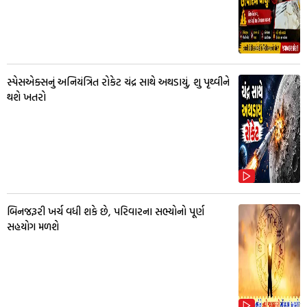
સ્પેસએક્સનું અનિયંત્રિત રોકેટ ચંદ્ર સાથે અથડાયું, શુ પૃથ્વીને
થશે ખતરો
બિનજરૂરી ખર્ચ વધી શકે છે, પરિવારના સભ્યોનો પૂર્ણ
સહયોગ મળશે