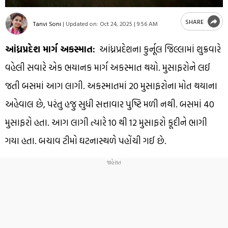
SHARE
Tanvi Soni
|
Updated on:
Oct 24, 2025 | 9:56 AM
આંધ્રપ્રદેશ માર્ગ અકસ્માત:
આંધ્રપ્રદેશના કુર્નૂલ જિલ્લામાં શુક્રવારે
વહેલી સવારે એક ભયાનક માર્ગ અકસ્માત થયો. મુસાફરોને લઈ
જતી બસમાં આગ લાગી. અકસ્માતમાં 20 મુસાફરોના મોત થયાના
અહેવાલ છે, પરંતુ હજુ સુધી સત્તાવાર પુષ્ટિ મળી નથી. બસમાં 40
મુસાફરો હતા. આગ લાગી ત્યારે 10 થી 12 મુસાફરો કૂદીને ભાગી
ગયા હતા. બચાવ ટીમો ઘટનાસ્થળે પહોંચી ગઈ છે.