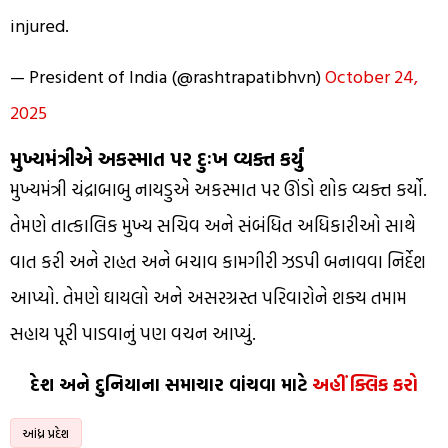
injured.
— President of India (@rashtrapatibhvn)
October 24,
2025
મુખ્યમંત્રીએ અકસ્માત પર દુઃખ વ્યક્ત કર્યું
મુખ્યમંત્રી ચંદ્રાબાબુ નાયડુએ અકસ્માત પર ઊંડો શોક વ્યક્ત કર્યો.
તેમણે તાત્કાલિક મુખ્ય સચિવ અને સંબંધિત અધિકારીઓ સાથે
વાત કરી અને રાહત અને બચાવ કામગીરી ઝડપી બનાવવા નિર્દેશ
આપ્યો. તેમણે ઘાયલો અને અસરગ્રસ્ત પરિવારોને શક્ય તમામ
સહાય પૂરી પાડવાનું પણ વચન આપ્યું.
દેશ અને દુનિયાના સમાચાર વાંચવા માટે
અહીં ક્લિક કરો
આંધ્ર પ્રદેશ