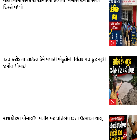
વાલીઓનો સરકારી શાળાઓ પ્રત્યેનો વિશ્વાસ હવે દિવસેને
દિવસે વધ્યો
₹120 કરોડના ટાઈડલ ડેમે વધારી ખેડૂતોની ચિંતા! 40 ફૂટ સુધી
જમીન ધોવાઈ
રાજકોટમાં એનાલૉગ પનીર પર પ્રતિબંધ છતાં ઉત્પાદન ચાલુ