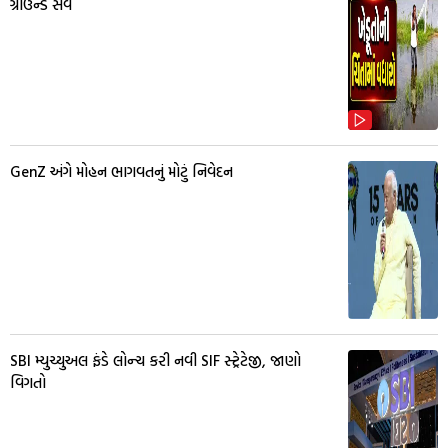
ગ્રાઉન્ડ સર્વે
GenZ અંગે મોહન ભાગવતનું મોટું નિવેદન
SBI મ્યુચ્યુઅલ ફંડે લોન્ચ કરી નવી SIF સ્ટ્રેટેજી, જાણો
વિગતો