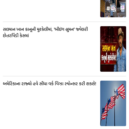
સલમાન ખાન કાનૂની મુશ્કેલીમાં, 'બીઇંગ હ્યુમન' જ્વેલરી
છેતરપિંડી કેસમાં
અમેરિકાના રાજ્યો હવે સીધા વર્ક વિઝા સ્પોન્સર કરી શકશે!