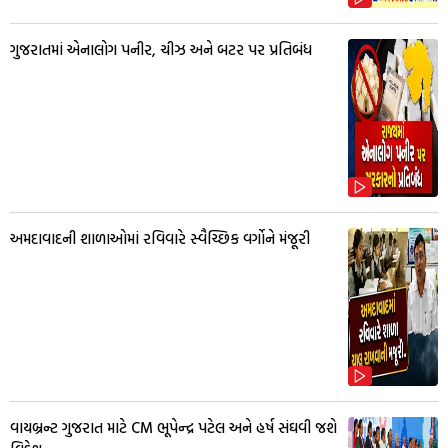
ગુજરાતમાં એનાલોગ પનીર, ચીઝ અને બટર પર પ્રતિબંધ
અમદાવાદની શાળાઓમાં રવિવારે સ્વૈચ્છિક વર્ગોને મંજૂરી
વાયબ્રન્ટ ગુજરાત માટે CM ભૂપેન્દ્ર પટેલ અને હર્ષ સંઘવી જશે