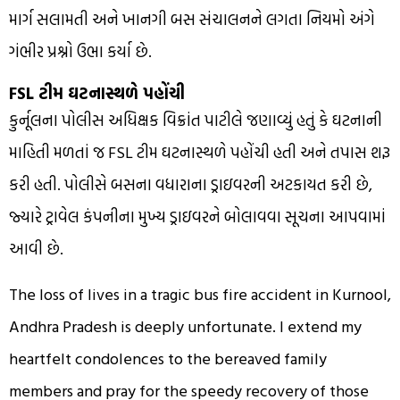
માર્ગ સલામતી અને ખાનગી બસ સંચાલનને લગતા નિયમો અંગે
ગંભીર પ્રશ્નો ઉભા કર્યા છે.
FSL ટીમ ઘટનાસ્થળે પહોંચી
કુર્નૂલના પોલીસ અધિક્ષક વિક્રાંત પાટીલે જણાવ્યું હતું કે ઘટનાની
માહિતી મળતાં જ FSL ટીમ ઘટનાસ્થળે પહોંચી હતી અને તપાસ શરૂ
કરી હતી. પોલીસે બસના વધારાના ડ્રાઇવરની અટકાયત કરી છે,
જ્યારે ટ્રાવેલ કંપનીના મુખ્ય ડ્રાઇવરને બોલાવવા સૂચના આપવામાં
આવી છે.
The loss of lives in a tragic bus fire accident in Kurnool,
Andhra Pradesh is deeply unfortunate. I extend my
heartfelt condolences to the bereaved family
members and pray for the speedy recovery of those