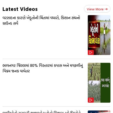
Latest Videos
View More
વરસાદના કારણે ખેડૂતોની ચિંતામાં વધારો, કિશાન સંઘનો
ગ્રાઉન્ડ સર્વે
ભાવનગર જિલ્લામાં 80% વિસ્તારમાં કપાસ અને મગફળીનું
વિક્રમ જનક વાવેતર