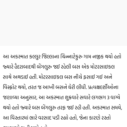
આ અકસ્માત કલ્લુર જિલ્લાના ચિન્નાટેકુરુ ગામ નજીક થયો હતો
જ્યારે હૈદરાબાદથી બેંગલુરુ જઈ રહેલી બસ એક મોટરસાઇકલ
સાથે અથડાઈ હતી. મોટરસાઇકલ બસ નીચે ફસાઈ ગઈ અને
વિસ્ફોટ થયો, તરત જ આખી બસને ઘેરી લીધી. પ્રત્યક્ષદર્શીઓના
જણાવ્યા અનુસાર, આ અકસ્માત શુક્રવારે સવારે લગભગ 3 વાગ્યે
થયો હતો જ્યારે બસ બેંગલુરુ તરફ જઈ રહી હતી. અકસ્માત સમયે,
આ વિસ્તારમાં ભારે વરસાદ પડી રહ્યો હતો, જેના કારણે રસ્તો