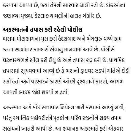
કરવામાં આવ્યા છે, જ્યાં તેમની સારવાર ચાલી રહી છે. ડોકટરોના
જણાવ્યા મુજબ, કેટલાક ઘાયલોની હાલત ગંભીર છે.
અકસ્માતની તપાસ કરી રહેલી પોલીસ
બસમાં મોટાભાગના મુસાફરો હૈદરાબાદ અને બેંગલુરુ વચ્ચે કામ
કરતા સ્થળાંતર કામદારો હોવાનું માનવામાં આવે છે. પોલીસે
ઘટનાસ્થળને સીલ કરી દીધું છે અને તપાસ શરૂ કરી છે. પ્રાથમિક
તપાસમાં સૂચવવામાં આવ્યું છે કે બસનો ડ્રાઇવર ઝડપી ગતિએ દોડી
રહ્યો હતો અને વરસાદને કારણે ઓછી દૃશ્યતાને કારણે, આગળ
આવતી બાઇક જોઈ શક્યો ન હતો.
અકસ્માત અંગે કોઈ સત્તાવાર નિવેદન જારી કરવામાં આવ્યું નથી,
પરંતુ સ્થાનિક વહીવટીતંત્રે મૃતકોના પરિવારજનોને શક્ય તમામ
સહાયની ખાતરી આપી છે. આ ભયાનક અકસ્માતે ફરી એકવાર