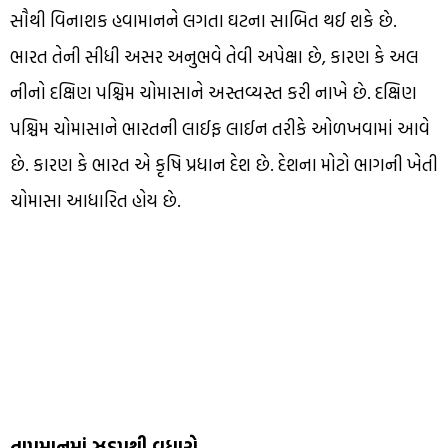
સૌથી વિનાશક હવામાનને લગતા ઘટના સાબિત થઈ શકે છે.
ભારત તેની સીધી અસર અનુભવે તેવી અપેક્ષા છે, કારણ કે અલ
નીનો દક્ષિણ પશ્ચિમ ચોમાસાને અસ્તવ્યસ્ત કરી નાખે છે. દક્ષિણ
પશ્ચિમ ચોમાસાને ભારતની લાઈફ લાઈન તરીકે ઓળખવામાં આવે
છે. કારણ કે ભારત એ કૃષિ પ્રધાન દેશ છે. દેશના મોટો ભાગની ખેતી
ચોમાસા આધારિત હોય છે.
તાપમાનમાં ઝડપથી વધારો