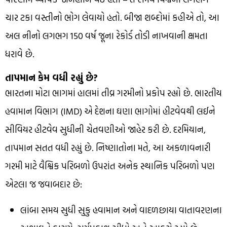
ચાર ટકા વસ્તીનો ભોગ લેવાયો હતો. બીજા શબ્દોમાં કહીએ તો, આ
અલ નીનો લગભગ 150 વર્ષ જૂના રેકોર્ડ તોડી નાખવાની ક્ષમતા
ધરાવે છે.
તાપમાન કેમ વધી રહ્યું છે?
ભારતના મોટા ભાગમાં હાલમાં તીવ્ર ગરમીનો પ્રકોપ રહ્યો છે. ભારતીય
હવામાન વિભાગ (IMD) એ દેશના ઘણા ભાગોમાં હીટવેવથી લઈને
સીવિયર હીટવેવ સુધીની ચેતવણીઓ જાહેર કરી છે. દરમિયાન,
તાપમાન સતત વધી રહ્યું છે. નિષ્ણાતોના મતે, આ અકળાવનારી
ગરમી માટે વૈશ્વિક પરિબળો ઉપરાંત અનેક સ્થાનિક પરિબળો પણ
એટલા જ જવાબદાર છે:
લાંબા સમય સુધી સુકુ હવામાન અને વાદળછાયા વાતાવરણના