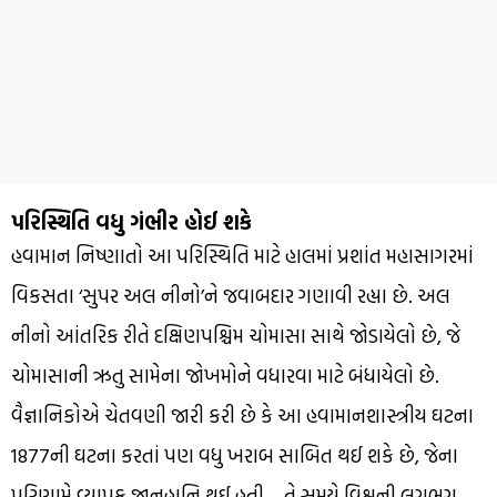
પરિસ્થિતિ વધુ ગંભીર હોઈ શકે
હવામાન નિષ્ણાતો આ પરિસ્થિતિ માટે હાલમાં પ્રશાંત મહાસાગરમાં
વિકસતા ‘સુપર અલ નીનો’ને જવાબદાર ગણાવી રહ્યા છે. અલ ​​
નીનો આંતરિક રીતે દક્ષિણપશ્ચિમ ચોમાસા સાથે જોડાયેલો છે, જે
ચોમાસાની ઋતુ સામેના જોખમોને વધારવા માટે બંધાયેલો છે.
વૈજ્ઞાનિકોએ ચેતવણી જારી કરી છે કે આ હવામાનશાસ્ત્રીય ઘટના
1877ની ઘટના કરતાં પણ વધુ ખરાબ સાબિત થઈ શકે છે, જેના
પરિણામે વ્યાપક જાનહાનિ થઈ હતી – તે સમયે વિશ્વની લગભગ