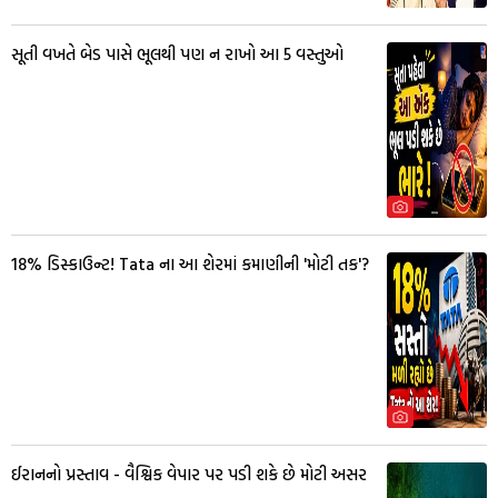
સૂતી વખતે બેડ પાસે ભૂલથી પણ ન રાખો આ 5 વસ્તુઓ
18% ડિસ્કાઉન્ટ! Tata ના આ શેરમાં કમાણીની 'મોટી તક'?
ઈરાનનો પ્રસ્તાવ - વૈશ્વિક વેપાર પર પડી શકે છે મોટી અસર