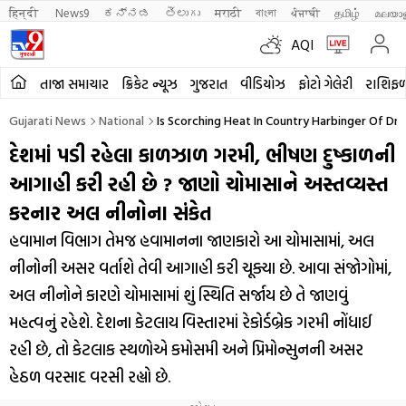
हिन्दी 
News9
ಕನ್ನಡ
తెలుగు
मराठी
বাংলা
ਪੰਜਾਬੀ
தமிழ்
മലയാ
AQI
તાજા સમાચાર
ક્રિકેટ ન્યૂઝ
ગુજરાત
વીડિયોઝ
ફોટો ગેલેરી
રાશિફ
Gujarati News
National
Is Scorching Heat In Country Harbinger Of Dr
દેશમાં પડી રહેલા કાળઝાળ ગરમી, ભીષણ દુષ્કાળની
આગાહી કરી રહી છે ? જાણો ચોમાસાને અસ્તવ્યસ્ત
કરનાર અલ નીનોના સંકેત
હવામાન વિભાગ તેમજ હવામાનના જાણકારો આ ચોમાસામાં, અલ
નીનોની અસર વર્તાશે તેવી આગાહી કરી ચૂક્યા છે. આવા સંજોગોમાં,
અલ નીનોને કારણે ચોમાસામાં શું સ્થિતિ સર્જાય છે તે જાણવું
મહત્વનું રહેશે. દેશના કેટલાય વિસ્તારમાં રેકોર્ડબ્રેક ગરમી નોંધાઈ
રહી છે, તો કેટલાક સ્થળોએ કમોસમી અને પ્રિમોન્સુનની અસર
હેઠળ વરસાદ વરસી રહ્યો છે.