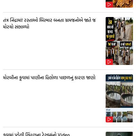
તંત્ર નિદ્રામાં! રસ્તાઓ બિસ્માર બનતા ગ્રામજનોએ જાતે જ
મોરચો સંભાળ્યો
મોરબીના કૂવામાં પાણીના હિલોળા પાછળનું કારણ જાણો
કૂવામાં પડેલી સિંહણના રેસ્ક્યુંનો Video