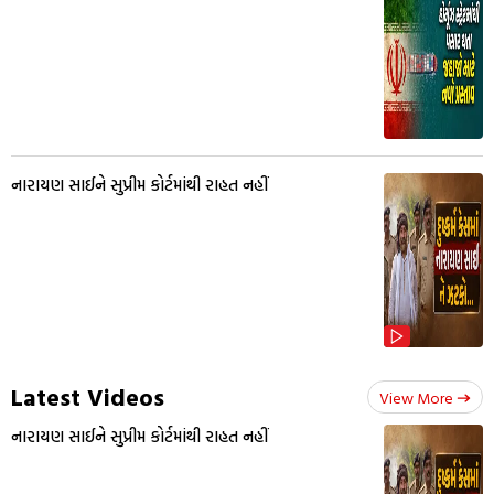
નારાયણ સાઈને સુપ્રીમ કોર્ટમાંથી રાહત નહીં
Latest Videos
View More
નારાયણ સાઈને સુપ્રીમ કોર્ટમાંથી રાહત નહીં