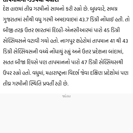
દેશ હાલમાં તીવ્ર ગરમીનો સામનો કરી રહ્યો છે. બુધવારે, સમગ્ર
ગુજરાતમાં સૌથી વધુ ગરમી અમદાવાદમાં 43.7 ડિગ્રી નોંધાઈ હતી. તો
બીજી તરફ ઉત્તર ભારતમાં દિલ્હી-એનસીઆરમાં પારો 45 ડિગ્રી
સેલ્સિયસને વટાવી ગયો હતો. નાગપુર શહેરોમાં તાપમાન 41 થી 43
ડિગ્રી સેલ્સિયસની વચ્ચે નોંધાયું રહ્યું અને ઉત્તર પ્રદેશના બાંદામાં,
સતત બીજા દિવસે પણ તાપમાનનો પારો 47 ડિગ્રી સેલ્સિયસથી
ઉપર રહ્યો હતો. વધુમાં, મહારાષ્ટ્રના વિદર્ભ જેવા દક્ષિણ પ્રદેશોમાં પણ
તીવ્ર ગરમીની સ્થિતિ પ્રવર્તી રહી છે.