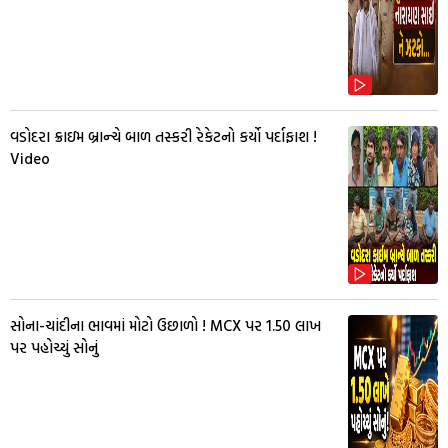
વડોદરા ક્રાઇમ બ્રાન્ચે બાળ તસ્કરી રેકેટનો કર્યો પર્દાફાશ !
Video
સોના-ચાંદીના ભાવમાં મોટો ઉછાળો ! MCX પર ₹1.50 લાખ
પર પહોચ્યું સોનું