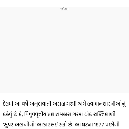
દેશમાં આ વર્ષે અનુભવાતી અસહ્ય ગરમી અંગે હવામાનશાસ્ત્રીઓનું
કહેવું છે કે, વિષુવવૃત્તીય પ્રશાંત મહાસાગરમાં એક શક્તિશાળી
‘સુપર અલ નીનો’ આકાર લઈ રહ્યો છે. આ ઘટના 1877 પછીની