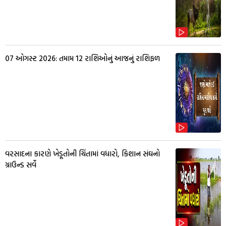
07 ઓગસ્ટ 2026: તમામ 12 રાશિઓનું આજનું રાશિફળ
વરસાદના કારણે ખેડૂતોની ચિંતામાં વધારો, કિશાન સંઘનો
ગ્રાઉન્ડ સર્વે