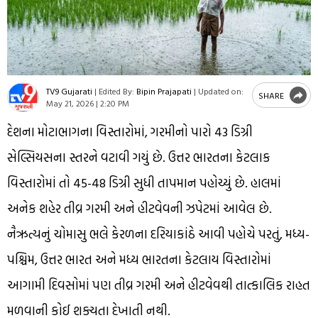
TV9 Gujarati
|
Edited By:
Bipin Prajapati
|
Updated on:
SHARE
May 21, 2026 | 2:20 PM
દેશના મોટાભાગના વિસ્તારોમાં, ગરમીનો પારો 43 ડિગ્રી
સેલ્સિયસના સ્તરને વટાવી ગયું છે. ઉત્તર ભારતના કેટલાક
વિસ્તારોમાં તો 45-48 ડિગ્રી સુધી તાપમાન પહોચ્યું છે. હાલમાં
અનેક શહેર તીવ્ર ગરમી અને હીટવેવની ઝપેટમાં આવેલ છે.
નૈઋત્યનું ચોમાસુ ભલે કેરળના દરિયાકાંઠે આવી પહોચે પરતું, મધ્ય-
પશ્ચિમ, ઉત્તર ભારત અને મધ્ય ભારતના કેટલાય વિસ્તારોમાં
આગામી દિવસોમાં પણ તીવ્ર ગરમી અને હીટવેવથી તાત્કાલિક રાહત
મળવાની કોઈ શક્યતા દેખાતી નથી.