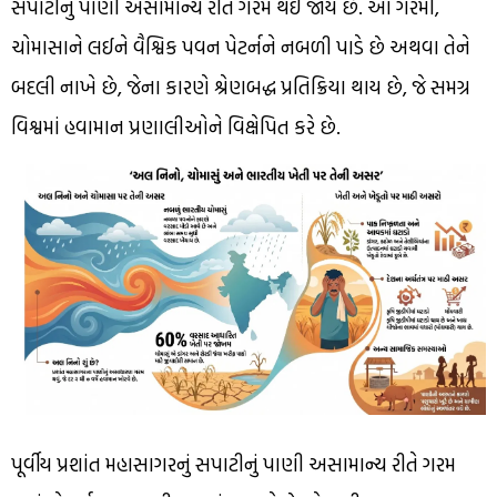
સપાટીનું પાણી અસામાન્ય રીતે ગરમ થઈ જાય છે. આ ગરમી,
ચોમાસાને લઈને વૈશ્વિક પવન પેટર્નને નબળી પાડે છે અથવા તેને
બદલી નાખે છે, જેના કારણે શ્રેણબદ્ધ પ્રતિક્રિયા થાય છે, જે સમગ્ર
વિશ્વમાં હવામાન પ્રણાલીઓને વિક્ષેપિત કરે છે.
પૂર્વીય પ્રશાંત મહાસાગરનું સપાટીનું પાણી અસામાન્ય રીતે ગરમ