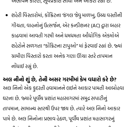
અભાવને કારણે, સૂર્યપ્રકાશ સીધો અને આકરો રહ્યો છે.
શહેરી વિસ્તારોમાં, કોંક્રિટના જંગલ જેવુ માળખુ, ઉચ્ચ વસ્તીની
ગીચતા, વાહનોનું ઉત્સર્જન, એર કન્ડીશનર (AC) દ્વારા બહાર
કાઢવામાં આવતી ગરમી અને ધમધમતા ઔદ્યોગિક એકમોએ
શહેરોને સળગતા “કોંક્રિટના ટાપુઓ” માં ફેરવાઈ રહ્યાં છે. જ્યાં
ગ્રામીણ વિસ્તારો કરતા અનેક ગણા ઊંચા સ્તરે તાપમાન
નોંધાઈ રહ્યું છે.
અલ નીનો શું છે, તેની અસર ગરમીમાં કેમ વધારો કરે છે?
અલ નિનો એક કુદરતી હવામાનને લઈને આકાર પામતી આબોહવા
ઘટના છે. જ્યારે પૂર્વીય પ્રશાંત મહાસાગરમાં સમુદ્ર સપાટીનું
તાપમાન, સામાન્ય સ્તરથી ઉપર જાય છે. ત્યારે અલ નિનો આકાર
પામે છે. અલ ​​નિનોના પ્રભાવ હેઠળ, પૂર્વીય પ્રશાંત મહાસાગરનું