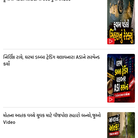
નિર્લિપ્ત રાયે, ઘરમાં ડબ્બા ટ્રેડિંગ ચલાવનારા ASIને સસ્પેન્ડ
કર્યો
મોતના આતંક વચ્ચે યુવક માટે વીજપોલ સહારો બન્યો,જુઓ
Video