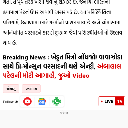
થતાં, તે પૂર્વ તરફ ખસી જવાનું શરૂ કરે છે, જેનાથી ભારતના
હવામાન પેટર્ન ઉપર અવળી અસર પડે છે. આ પરિસ્થિતિના
પરિણામે, ઉનાળામાં ભારે ગરમીનો પ્રારંભ થાય છે અને ચોમાસામાં
અનિયમિત વરસાદને કારણે દુષ્કાળ જેવી પરિસ્થિતિઓનો ઉદભવ
થાય છે.
Breaking News : ખેડૂત મિત્રો નોંધજો! વાવાઝોડા
સાથે પ્રિ-મોન્સૂન વરસાદની થશે એન્ટ્રી,
અંબાલાલ
પટેલની મોટી આગાહી, જુઓ Video
ચોમાસુ
હવામાન
LIVE
TV
Follow Us