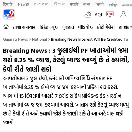
हिन्दी 
News9
ಕನ್ನಡ
తెలుగు
मराठी
বাংলা
ਪੰਜਾਬੀ
தமிழ்
മലയാ
AQI
તાજા સમાચાર
ક્રિકેટ ન્યૂઝ
ગુજરાત
વીડિયોઝ
ફોટો ગેલેરી
રાશિફ
Gujarati News
National
Breaking News Interest Will Be Credited To
Breaking News : 3 જુલાઈથી PF ખાતાઓમાં જમા
થશે 8.25 % વ્યાજ, કેટલું વ્યાજ આવ્યું છે તે કયાંથી,
કેવી રીતે જાણી શકો
આવતીકાલ 3 જુલાઈથી, કર્મચારી ભવિષ્ય નિધિ સંગઠન ​​PF
ખાતાઓમાં 8.25 % લેખે વ્યાજ જમા કરવાની પ્રક્રિયા શરૂ કરશે.
આગામી 15 દિવસમાં આશરે 7 કરોડ સક્રિય પ્રોવિડન્ડ ફંડ ધારકોના
ખાતાઓમાં વ્યાજ જમા કરવામાં આવશે. ખાતાધારકો કેટલું વ્યાજ મળ્યું
છે તે કેવી રીતે અને ક્યાથી જોઈ કે જાણી શકે તે આ અહેવાલ થકી
જાણો.