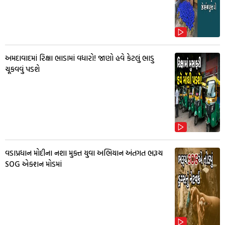
અમદાવાદમાં રિક્ષા ભાડામાં વધારો! જાણો હવે કેટલું ભાડુ
ચૂકવવું પડશે
વડાપ્રધાન મોદીના નશા મુક્ત યુવા અભિયાન અંતગત ભરૂચ
SOG એક્શન મોડમાં