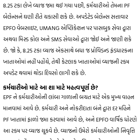
8.25 ટકા લેખે વ્યાજ જમા થઈ ગયા પછી, કર્મચારીઓ તેમના PF
બેલેન્સને ઘણી રીતે ચકાસી શકે છે. અપડેટેડ બેલેન્સ સત્તાવાર
EPFO ​​વેબસાઇટ, UMANG એપ્લિકેશન પર પાસબુક સેવા દ્વારા
અથવા મિસ્ડ કોલ અને SMS સેવાઓ દ્વારા જોઈ અને જાણી શકે
છે. જો કે, 8.25 ટકા વ્યાજ એકસાથે બધા જ પ્રોવિડન્ડ ફંડધારકના
ખાતાઓમાં નહીં પહોંચે, તેથી કેટલાક ખાતાઓમાં વ્યાજની રકમ
અપડેટ થવામાં થોડા દિવસો લાગી શકે છે.
કર્મચારીઓ માટે આ શા માટે મહત્વપૂર્ણ છે?
EPF ને કર્મચારીઓની લાંબા ગાળાની બચત માટે એક મુખ્ય વાહન
માનવામાં આવે છે. કર્મચારી અને નોકરીદાતા બંને દ્વારા દર મહિને
PF ખાતામાં ફાળો જમા કરવામાં આવે છે, અને EPFO ​​વાર્ષિક ધોરણે
આ રકમ પર વ્યાજ ચૂકવે છે. વ્યાજનો ઉમેરો કર્મચારીઓની નિવૃત્તિ