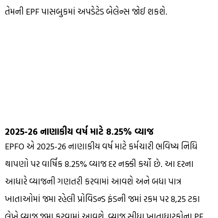
તેમની EPF પાસબુકમાં અપડેટેડ બેલેન્સ જોઈ શકશે.
2025-26 નાણાકીય વર્ષ માટે 8.25% વ્યાજ
EPFO એ 2025-26 નાણાકીય વર્ષ માટે કર્મચારી ભવિષ્ય નિધિ
થાપણો પર વાર્ષિક 8.25% વ્યાજ દર નક્કી કર્યો છે. આ દરના
આધારે વ્યાજની ગણતરી કરવામાં આવશે અને બધા પાત્ર
ખાતાઓમાં જમા રહેલી પ્રોવિડન્ડ ફંડની જમાં રકમ પર 8,25 ટકા
લેખે વ્યાજ જમા કરવામાં આવશે. વ્યાજ સીધા ખાતાધારકોના PF