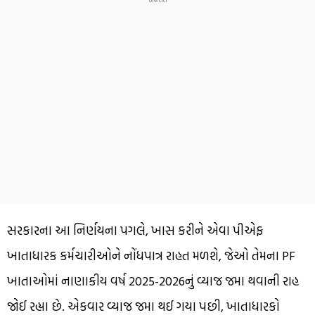
સરકારના આ નિર્ણયના પગલે, ખાસ કરીને એવા પીએફ
ખાતાધારક કર્મચારીઓને નોંધપાત્ર રાહત મળશે, જેઓ તેમના PF
ખાતાઓમાં નાણાકીય વર્ષ 2025-2026નું વ્યાજ જમા થવાની રાહ
જોઈ રહ્યા છે. એકવાર વ્યાજ જમા થઈ ગયા પછી, ખાતાધારકો