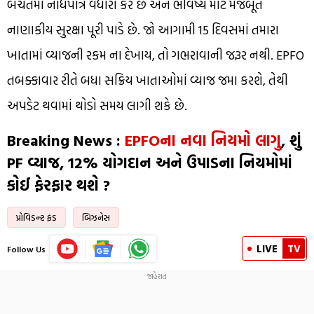
બચતમાં નોંધપાત્ર વધારો કરે છે અને ભવિષ્ય માટે મજબૂત
નાણાકીય સુરક્ષા પૂરી પાડે છે. જો આગામી 15 દિવસમાં તમારા
ખાતામાં વ્યાજની રકમ ના દેખાય, તો ગભરાવાની જરૂર નથી. EPFO ​​
તબક્કાવાર રીતે બધા સક્રિય ખાતાઓમાં વ્યાજ જમા કરશે, તેથી
અપડેટ થવામાં થોડો સમય લાગી શકે છે.
Breaking News :
EPFOના નવા નિયમો લાગુ
, શું
PF વ્યાજ, 12% યોગદાન અને ઉપાડના નિયમોમાં
કોઈ ફેરફાર થશે ?
પ્રોવિડન્ટ ફંડ
બિઝનેસ
LIVE
TV
Follow Us