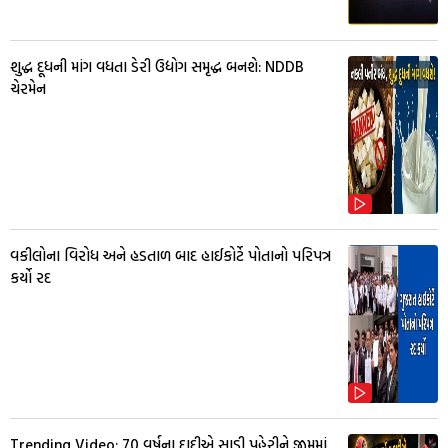
શુદ્ધ દૂધની માંગ વધતા ડેરી ઉદ્યોગ સમૃદ્ધ બનશે: NDDB
ચેરમેન
વકીલોના વિરોધ અને હડતાળ બાદ હાઈકોર્ટે પોતાનો પરિપત્ર
કર્યો રદ
Trending Video: 70 વર્ષના દાદીએ સાડી પહેરીને જીમમાં